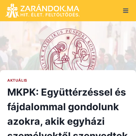
Skip
to
content
AKTUÁLIS
MKPK: Együttérzéssel és
fájdalommal gondolunk
azokra, akik egyházi
személyektől szenvedtek