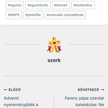
Post
#
egyház
#
együttérzés
#
kiemelt
#
közlemény
Tags:
#
MKPK
#
pedofília
#
szexuális visszaélések
szerk
Bejegyzés
ELŐZŐ
KÖVETKEZŐ
Adventi
Ferenc pápa szerdai
navigáció
nyereményjáték a
katekézise: Ne