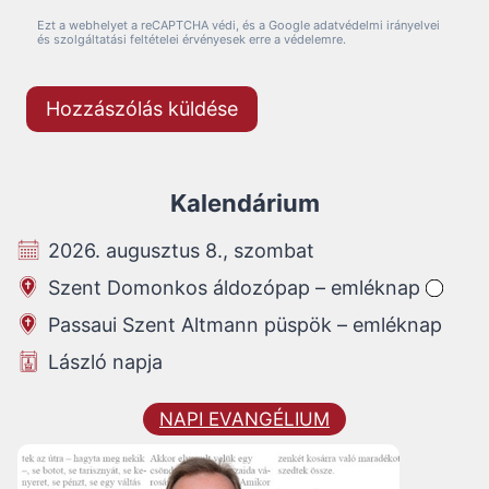
Ezt a webhelyet a reCAPTCHA védi, és a Google adatvédelmi irányelvei
és szolgáltatási feltételei érvényesek erre a védelemre.
Kalendárium
2026. augusztus 8., szombat
Szent Domonkos áldozópap – emléknap
Passaui Szent Altmann püspök – emléknap
László napja
NAPI EVANGÉLIUM