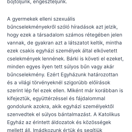
böjtöljünk, engeszteljünk.
A gyermekek elleni szexuális
bűncselekményekről szóló híradások azt jelzik,
hogy ezek a társadalom számos rétegében jelen
vannak, de gyakran azt a látszatot keltik, mintha
ezek csakis egyházi személyek által elkövetett
cselekmények lennének. Bárki is követi el ezeket,
minden egyes ilyen tett súlyos bűn vagy akár
bűncselekmény. Ezért Egyházunk határozottan
és a világi törvényeknél szigorúbb előírások
szerint lép fel ezek ellen. Miként már korábban is
kifejeztük, együttérzéssel és fájdalommal
gondolunk azokra, akik egyházi személyektől
szenvedtek el súlyos bántalmazást. A Katolikus
Egyház az érintett áldozatok és közösségek
mellett áll. Imádkozunk értük és segítjük