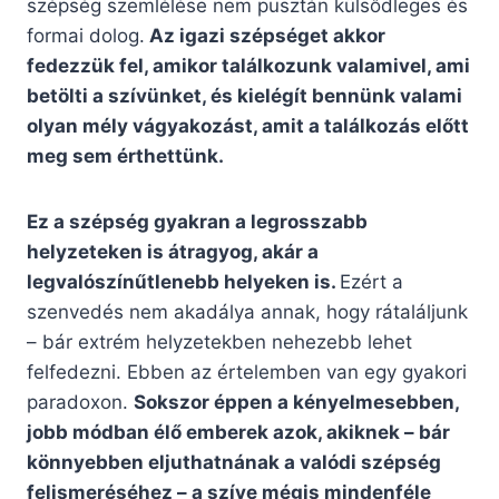
szépség szemlélése nem pusztán külsődleges és
formai dolog.
Az igazi szépséget akkor
fedezzük fel, amikor találkozunk valamivel, ami
betölti a szívünket, és kielégít bennünk valami
olyan mély vágyakozást, amit a találkozás előtt
meg sem érthettünk.
Ez a szépség gyakran a legrosszabb
helyzeteken is átragyog, akár a
legvalószínűtlenebb helyeken is.
Ezért a
szenvedés nem akadálya annak, hogy rátaláljunk
– bár extrém helyzetekben nehezebb lehet
felfedezni. Ebben az értelemben van egy gyakori
paradoxon.
Sokszor éppen a kényelmesebben,
jobb módban élő emberek azok, akiknek – bár
könnyebben eljuthatnának a valódi szépség
felismeréséhez – a szíve mégis mindenféle