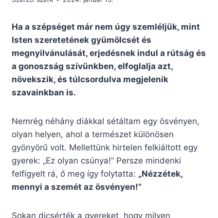
Ha a szépséget már nem úgy szemléljük, mint
Isten szeretetének gyümölcsét és
megnyilvánulását, erjedésnek indul a rútság és
a gonoszság szívünkben, elfoglalja azt,
növekszik, és túlcsordulva megjelenik
szavainkban is.
Nemrég néhány diákkal sétáltam egy ösvényen,
olyan helyen, ahol a természet különösen
gyönyörű volt. Mellettünk hirtelen felkiáltott egy
gyerek: „Ez olyan csúnya!” Persze mindenki
felfigyelt rá, ő meg így folytatta:
„Nézzétek,
mennyi a szemét az ösvényen!”
Sokan dicsérték a gyereket, hogy milyen