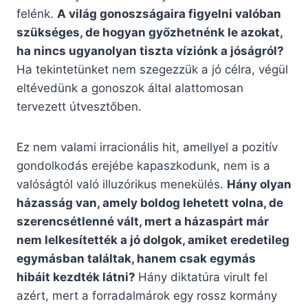
felénk.
A világ gonoszságaira figyelni valóban
szükséges, de hogyan győzhetnénk le azokat,
ha nincs ugyanolyan tiszta víziónk a jóságról?
Ha tekintetünket nem szegezzük a jó célra, végül
eltévedünk a gonoszok által alattomosan
tervezett útvesztőben.
Ez nem valami irracionális hit, amellyel a pozitív
gondolkodás erejébe kapaszkodunk, nem is a
valóságtól való illuzórikus menekülés.
Hány olyan
házasság van, amely boldog lehetett volna, de
szerencsétlenné vált, mert a házaspárt már
nem lelkesítették a jó dolgok, amiket eredetileg
egymásban találtak, hanem csak egymás
hibáit kezdték látni?
Hány diktatúra virult fel
azért, mert a forradalmárok egy rossz kormány