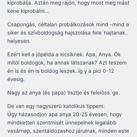
kiprobálja. Aztán meg rájön, hogy most meg mást
kéne kiprobálni…
Csapongás, céltalan probálkozások mind -mind a
siker és szívboldogság hajszolása fele´hajtanak..
helyesen.
Ezért kell a jópélda a kicsiknek. Apa, Anya. Ök
mitöl boldogok, ha annak látszanak? Azt teszem
én is és én is boldog leszek..íg y a pici 0-12
évesig.
Nagy az anya (és papa) tisztje és felelöss´ge.
De van egy nagyszerü katolikus tippem:
Úgy házasodjon apa anya 20-25 évesen, hogy
mindketten szentmisét ünnepelnek legalább
vasárnap, szentáldozashoz járulnak, minden este