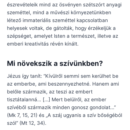
észrevételeik mind az ösvényen szétszórt anyagi
szeméttel, mind a művészi környezetünkben
létező immateriális szeméttel kapcsolatban
helyesek voltak, de gátolták, hogy érzékeljük a
szépséget, amelyet Isten a természet, illetve az
emberi kreativitás révén kínált.
Mi növekszik a szívünkben?
Jézus így tanít: “Kívülről semmi sem kerülhet be
az emberbe, ami beszennyezhetné. Hanem ami
belőle származik, az teszi az embert
tisztátalanná… […] Mert belülről, az ember
szívéből származik minden gonosz gondolat…”
(Mk 7, 15, 21) és „A száj ugyanis a szív bőségéból
szól” (Mt 12, 34).