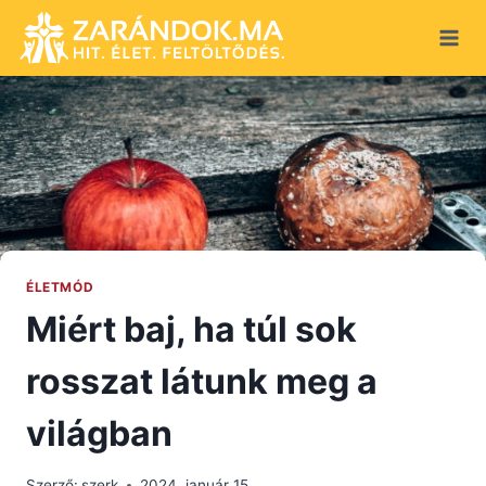
Skip
to
content
ÉLETMÓD
Miért baj, ha túl sok
rosszat látunk meg a
világban
Szerző:
szerk
2024. január 15.