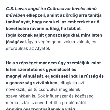
C.S. Lewis angol író Csűrcsavar levelei című
művében
elképzeli, amint az ördög arra tanítja
tanítványát, hogy nem kell az embereket az ő
követésére rávennie.
Elég, ha többet
foglalkoznak saját gonoszságukkal, mint Isten
jóságával.
Így a végén gonoszokká válnak, és
elfordulnak az Atyától.
Ha a szépséget már nem úgy szemléljük, mint
Isten szeretetének gyümölcsét és
megnyilvánulását, erjedésnek indul a rútság és
a gonoszság szívünkben,
elfoglalja azt,
növekszik, és túlcsordulva megjelenik
szavainkban is. Sok influenszer és közösségi
média sztár szenved ettől a problémától.
Annyira összpontosítanak a világ