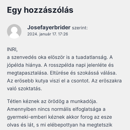
Egy hozzászólás
Josefayerbrider
szerint:
2024. január 17. 17:26
INRI,
a szenvedés oka elöször is a tuadatlanság. A
jópélda hiánya. A rosszpélda napi jelenléte és
megtapasztalása. Eltürése és szokássá válása.
Az erösebb kutya viszi el a csontot. Az eröszakra
való szoktatás.
Tétlen kéznek az örödög a munkadója.
Amennyiben nincs normális elfoglatsága a
gyermeki-emberi kéznek akkor forog az esze
olvas és lát, s mi elébepottyan ha megtetszik