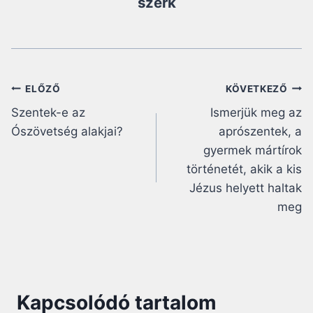
szerk
Bejegyzés
ELŐZŐ
KÖVETKEZŐ
Szentek-e az
Ismerjük meg az
navigáció
Ószövetség alakjai?
aprószentek, a
gyermek mártírok
történetét, akik a kis
Jézus helyett haltak
meg
Kapcsolódó tartalom