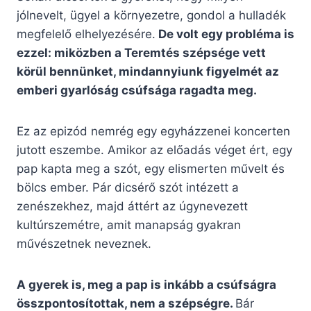
jólnevelt, ügyel a környezetre, gondol a hulladék
megfelelő elhelyezésére.
De volt egy probléma is
ezzel: miközben a Teremtés szépsége vett
körül bennünket, mindannyiunk figyelmét az
emberi gyarlóság csúfsága ragadta meg.
Ez az epizód nemrég egy egyházzenei koncerten
jutott eszembe. Amikor az előadás véget ért, egy
pap kapta meg a szót, egy elismerten művelt és
bölcs ember. Pár dicsérő szót intézett a
zenészekhez, majd áttért az úgynevezett
kultúrszemétre, amit manapság gyakran
művészetnek neveznek.
A gyerek is, meg a pap is inkább a csúfságra
összpontosítottak, nem a szépségre.
Bár