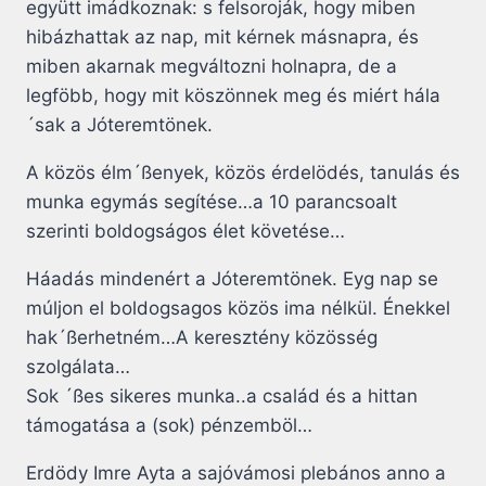
együtt imádkoznak: s felsoroják, hogy miben
hibázhattak az nap, mit kérnek másnapra, és
miben akarnak megváltozni holnapra, de a
legföbb, hogy mit köszönnek meg és miért hála
´sak a Jóteremtönek.
A közös élm´ßenyek, közös érdelödés, tanulás és
munka egymás segítése…a 10 parancsoalt
szerinti boldogságos élet követése…
Háadás mindenért a Jóteremtönek. Eyg nap se
múljon el boldogsagos közös ima nélkül. Énekkel
hak´ßerhetném…A keresztény közösség
szolgálata…
Sok ´ßes sikeres munka..a család és a hittan
támogatása a (sok) pénzemböl…
Erdödy Imre Ayta a sajóvámosi plebános anno a