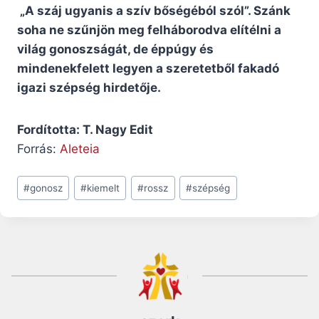
„A száj ugyanis a szív bőségéból szól”. Szánk
soha ne szűnjön meg felháborodva elítélni a
világ gonoszságát, de éppúgy és
mindenekfelett legyen a szeretetből fakadó
igazi szépség hirdetője.
Fordította: T. Nagy Edit
Forrás:
Aleteia
Post
#
gonosz
#
kiemelt
#
rossz
#
szépség
Tags: