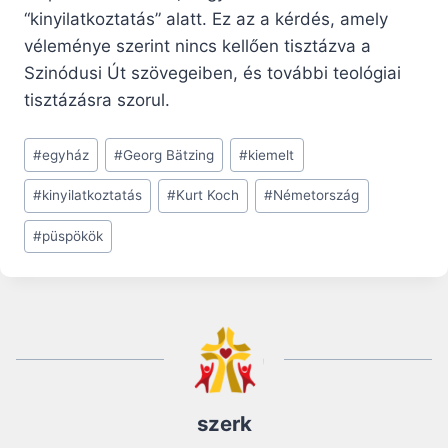
“kinyilatkoztatás” alatt. Ez az a kérdés, amely
véleménye szerint nincs kellően tisztázva a
Szinódusi Út szövegeiben, és további teológiai
tisztázásra szorul.
Post
#
egyház
#
Georg Bätzing
#
kiemelt
Tags:
#
kinyilatkoztatás
#
Kurt Koch
#
Németország
#
püspökök
szerk