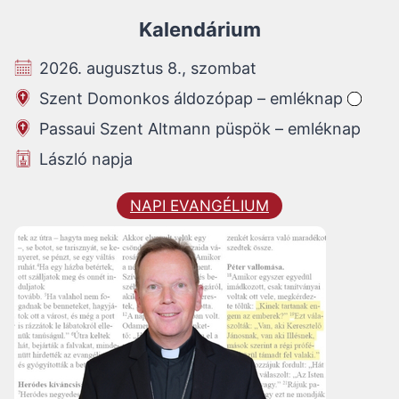
Kalendárium
2026. augusztus 8., szombat
Szent Domonkos áldozópap – emléknap
Passaui Szent Altmann püspök – emléknap
László napja
NAPI EVANGÉLIUM