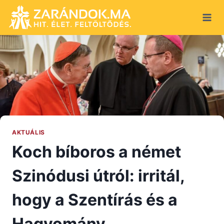
Skip
to
content
AKTUÁLIS
Koch bíboros a német
Szinódusi útról: irritál,
hogy a Szentírás és a
Hagyomány