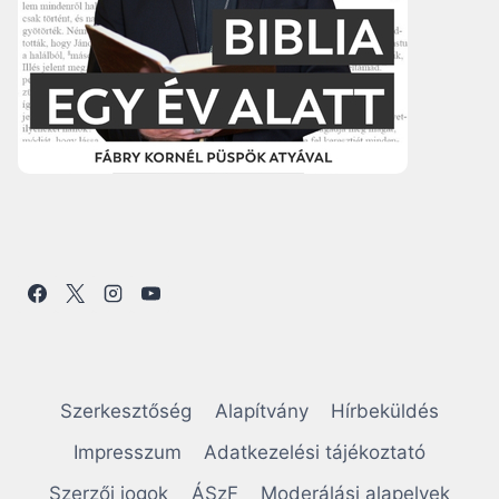
Szerkesztőség
Alapítvány
Hírbeküldés
Impresszum
Adatkezelési tájékoztató
Szerzői jogok
ÁSzF
Moderálási alapelvek