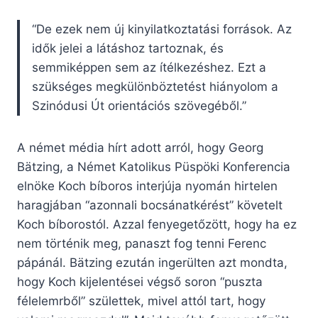
“De ezek nem új kinyilatkoztatási források. Az
idők jelei a látáshoz tartoznak, és
semmiképpen sem az ítélkezéshez. Ezt a
szükséges megkülönböztetést hiányolom a
Szinódusi Út orientációs szövegéből.”
A német média hírt adott arról, hogy Georg
Bätzing, a Német Katolikus Püspöki Konferencia
elnöke Koch bíboros interjúja nyomán hirtelen
haragjában “azonnali bocsánatkérést” követelt
Koch bíborostól. Azzal fenyegetőzött, hogy ha ez
nem történik meg, panaszt fog tenni Ferenc
pápánál. Bätzing ezután ingerülten azt mondta,
hogy Koch kijelentései végső soron “puszta
félelemrből” születtek, mivel attól tart, hogy