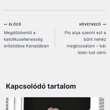
Bejegyzés
ELŐZŐ
KÖVETKEZŐ
Megdöbbentő a
Pio atya szerint ezt a
navigáció
katolikusellenesség
bűnt nehéz
erősödése Kanadában
megbocsátani – bár
Isten tud várni
Kapcsolódó tartalom