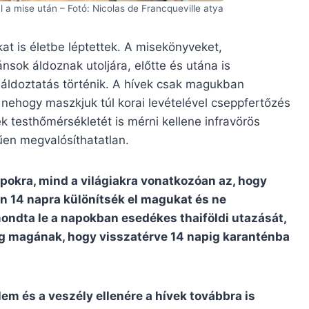
l a mise után – Fotó: Nicolas de Francqueville atya
at is életbe léptettek. A misekönyveket,
nsok áldoznak utoljára, előtte és utána is
 áldoztatás történik. A hívek csak magukban
nehogy maszkjuk túl korai levételével cseppfertőzés
ek testhőmérsékletét is mérni kellene infravörös
en megvalósíthatatlan.
okra, mind a világiakra vonatkozóan az, hogy
n 14 napra különítsék el magukat és ne
mondta le a napokban esedékes thaiföldi utazását,
 magának, hogy visszatérve 14 napig karanténba
lem és a veszély ellenére a hívek továbbra is