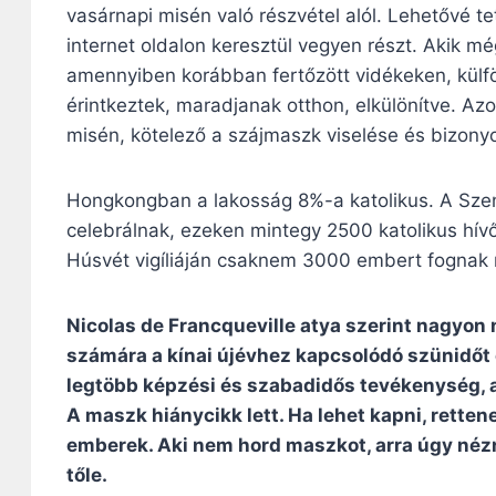
vasárnapi misén való részvétel alól. Lehetővé tet
internet oldalon keresztül vegyen részt. Akik 
amennyiben korábban fertőzött vidékeken, külfö
érintkeztek, maradjanak otthon, elkülönítve. Az
misén, kötelező a szájmaszk viselése és bizonyo
Hongkongban a lakosság 8%-a katolikus. A Sze
celebrálnak, ezeken mintegy 2500 katolikus hívő 
Húsvét vigíliáján csaknem 3000 embert fognak 
Nicolas de Francqueville atya szerint nagyon 
számára a kínai újévhez kapcsolódó szünidőt
legtöbb képzési és szabadidős tevékenység, a
A maszk hiánycikk lett. Ha lehet kapni, rette
emberek. Aki nem hord maszkot, arra úgy nézn
tőle.