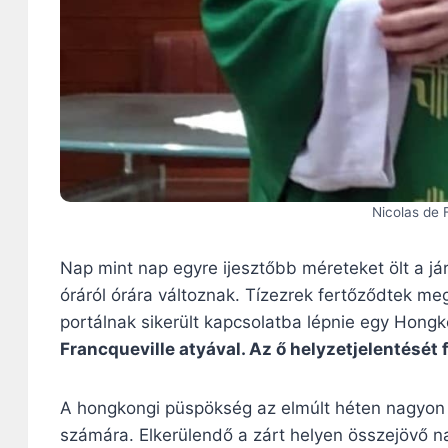
Nicolas de 
Nap mint nap egyre ijesztőbb méreteket ölt a j
óráról órára változnak. Tízezrek fertőződtek meg
portálnak sikerült kapcsolatba lépnie egy Hong
Francqueville atyával. Az ő helyzetjelentését 
A hongkongi püspökség az elmúlt héten nagyon s
számára. Elkerülendő a zárt helyen összejövő 