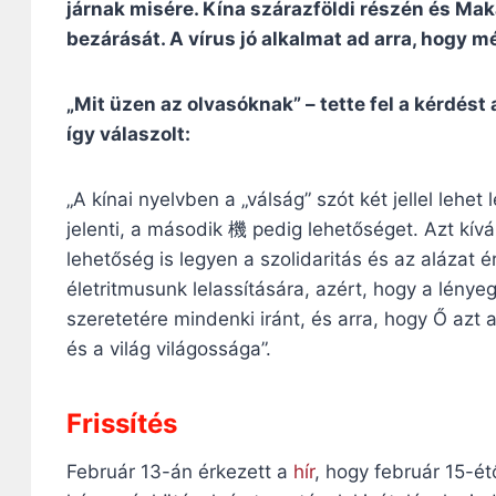
járnak misére. Kína szárazföldi részén és Ma
bezárását. A vírus jó alkalmat ad arra, hogy mé
„Mit üzen az olvasóknak” – tette fel a kérdést 
így válaszolt:
„A kínai nyelvben a „válság” szót két jellel lehe
jelenti, a második 機 pedig lehetőséget. Azt kív
lehetőség is legyen a szolidaritás és az alázat
életritmusunk lelassítására, azért, hogy a lényeg
szeretetére mindenki iránt, és arra, hogy Ő azt 
és a világ világossága”.
Frissítés
Február 13-án érkezett a
hír
, hogy február 15-é