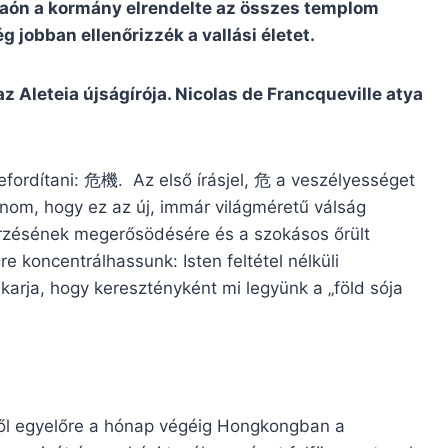
kaón a kormány elrendelte az összes templom
g jobban ellenőrizzék a vallási életet.
az Aleteia újságírója. Nicolas de Francqueville atya
t lefordítani: 危機. Az első írásjel, 危 a veszélyességet
ánom, hogy ez az új, immár világméretű válság
 érzésének megerősödésére és a szokásos őrült
re koncentrálhassunk: Isten feltétel nélküli
akarja, hogy keresztényként mi legyünk a „föld sója
től egyelőre a hónap végéig Hongkongban a