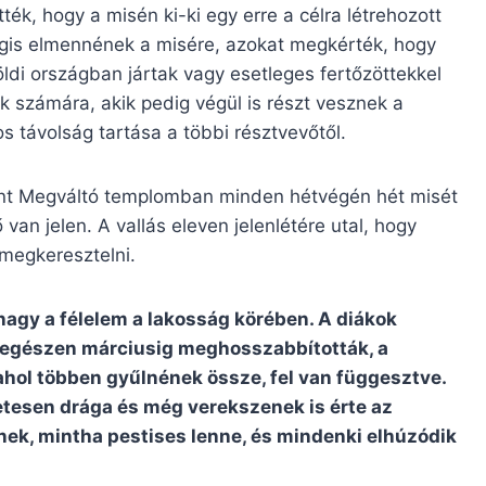
ték, hogy a misén ki-ki egy erre a célra létrehozott
mégis elmennének a misére, azokat megkérték, hogy
ldi országban jártak vagy esetleges fertőzöttekkel
ok számára, akik pedig végül is részt vesznek a
s távolság tartása a többi résztvevőtől.
nt Megváltó templomban minden hétvégén hét misét
van jelen. A vallás eleven jelenlétére utal, hogy
megkeresztelni.
nagy a félelem a lakosság körében. A diákok
 egészen márciusig meghosszabbították, a
hol többen gyűlnének össze, fel van függesztve.
netesen drága és még verekszenek is érte az
ek, mintha pestises lenne, és mindenki elhúzódik