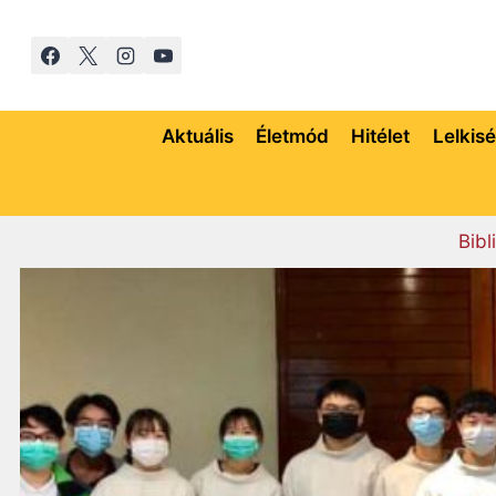
Skip
to
content
Aktuális
Életmód
Hitélet
Lelkis
Bibl