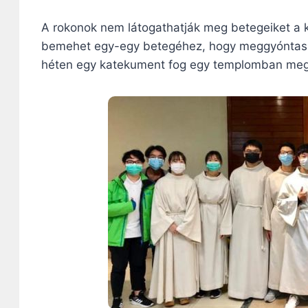
A rokonok nem látogathatják meg betegeiket a 
bemehet egy-egy betegéhez, hogy meggyóntassa
héten egy katekument fog egy templomban megker