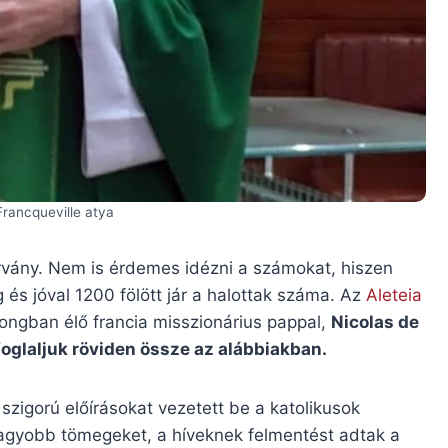
Francqueville atya
árvány. Nem is érdemes idézni a számokat, hiszen
 és jóval 1200 fölött jár a halottak száma. Az
Aleteia
kongban élő francia misszionárius pappal,
Nicolas de
foglaljuk röviden össze az alábbiakban.
zigorú előírásokat vezetett be a katolikusok
nagyobb tömegeket, a híveknek felmentést adtak a