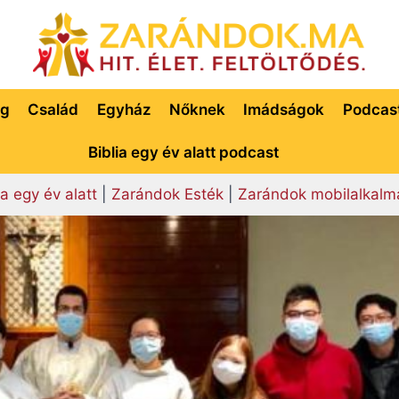
ég
Család
Egyház
Nőknek
Imádságok
Podcas
Biblia egy év alatt podcast
ia egy év alatt
|
Zarándok Esték
|
Zarándok mobilalkalm