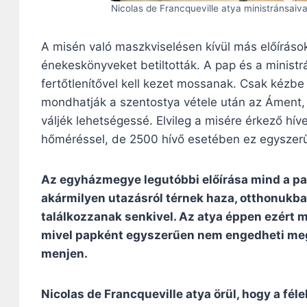
Nicolas de Francqueville atya ministránsaiva
A misén való maszkviselésen kívül más előírások
énekeskönyveket betiltották. A pap és a ministrá
fertőtlenítővel kell kezet mossanak. Csak kézbe
mondhatják a szentostya vétele után az Áment, 
váljék lehetségessé. Elvileg a misére érkező hív
hőméréssel, de 2500 hívő esetében ez egyszerű
Az egyházmegye legutóbbi előírása mind a pap
akármilyen utazásról térnek haza, otthonukba
találkozzanak senkivel. Az atya éppen ezért 
mivel papként egyszerűen nem engedheti meg
menjen.
Nicolas de Francqueville atya örül, hogy a féle