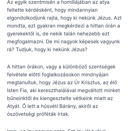
Az egyik szentmisén a homíliájában az atya
feltette kérdésként, hogy mindannyian
elgondolkodjunk rajta, hogy ki nekünk Jézus. Azt
mondta, ezt gyakran megkérdezi a hittan órán a
gyerekektől is, de nekik talán nehezebb ezt
megfogalmazni. De mi nagyok képesek vagyunk
rá? Tudjuk, hogy ki nekünk Jézus?
A hittan órákon, vagy a különböző szentségek
felvétele előtti foglalkozásokon mindnyájan
megtanultuk, hogy Jézus az Úr Krisztus, az élő
Isten Fia, aki kereszthalálával megváltott minket
bűneinktől és kiengesztelte vétkeink miatt az
Atyát. Ő lett a húsvéti Bárány, akiről az
ószövetségi próféták írtak.