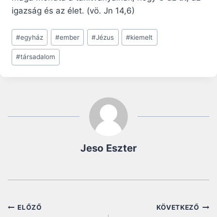
igazság és az élet. (vö. Jn 14,6)
Post
#
egyház
#
ember
#
Jézus
#
kiemelt
Tags:
#
társadalom
Jeso Eszter
Bejegyzés
ELŐZŐ
KÖVETKEZŐ