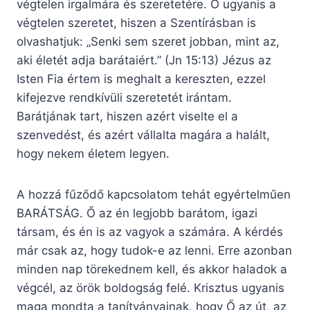
végtelen irgalmára és szeretetére. Ő ugyanis a
végtelen szeretet, hiszen a Szentírásban is
olvashatjuk: „Senki sem szeret jobban, mint az,
aki életét adja barátaiért.” (Jn 15:13) Jézus az
Isten Fia értem is meghalt a kereszten, ezzel
kifejezve rendkívüli szeretetét irántam.
Barátjának tart, hiszen azért viselte el a
szenvedést, és azért vállalta magára a halált,
hogy nekem életem legyen.
A hozzá fűződő kapcsolatom tehát egyértelműen
BARÁTSÁG. Ő az én legjobb barátom, igazi
társam, és én is az vagyok a számára. A kérdés
már csak az, hogy tudok-e az lenni. Erre azonban
minden nap törekednem kell, és akkor haladok a
végcél, az örök boldogság felé. Krisztus ugyanis
maga mondta a tanítványainak, hogy Ő az út, az