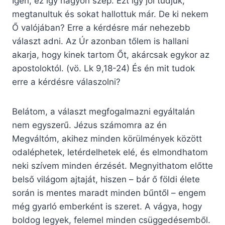
Igen, ez így nagyon szép. Ezt így jól tudjuk,
megtanultuk és sokat hallottuk már. De ki nekem
Ő valójában? Erre a kérdésre már nehezebb
választ adni. Az Úr azonban tőlem is hallani
akarja, hogy kinek tartom Őt, akárcsak egykor az
apostoloktól. (vö. Lk 9,18-24) És én mit tudok
erre a kérdésre válaszolni?
Belátom, a választ megfogalmazni egyáltalán
nem egyszerű. Jézus számomra az én
Megváltóm, akihez minden körülmények között
odaléphetek, letérdelhetek elé, és elmondhatom
neki szívem minden érzését. Megnyithatom előtte
belső világom ajtaját, hiszen – bár ő földi élete
során is mentes maradt minden bűntől – engem
még gyarló emberként is szeret. A vágya, hogy
boldog legyek, felemel minden csüggedésemből.