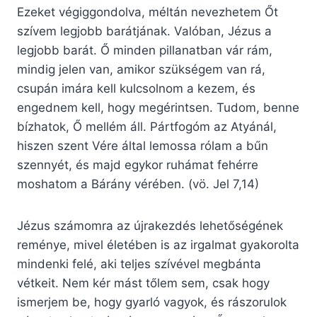
Ezeket végiggondolva, méltán nevezhetem Őt
szívem legjobb barátjának. Valóban, Jézus a
legjobb barát. Ő minden pillanatban vár rám,
mindig jelen van, amikor szükségem van rá,
csupán imára kell kulcsolnom a kezem, és
engednem kell, hogy megérintsen. Tudom, benne
bízhatok, Ő mellém áll. Pártfogóm az Atyánál,
hiszen szent Vére által lemossa rólam a bűn
szennyét, és majd egykor ruhámat fehérre
moshatom a Bárány vérében. (vö. Jel 7,14)
Jézus számomra az újrakezdés lehetőségének
reménye, mivel életében is az irgalmat gyakorolta
mindenki felé, aki teljes szívével megbánta
vétkeit. Nem kér mást tőlem sem, csak hogy
ismerjem be, hogy gyarló vagyok, és rászorulok