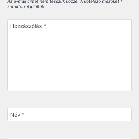
Az e-mail címet nem tesszük közzé.
A kötelező mezőket
*
karakterrel jelöltük
Hozzászólás
*
Név
*