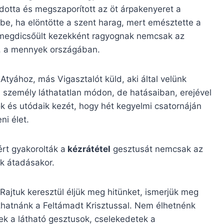
áldotta és megszaporított az öt árpakenyeret a
be, ha elöntötte a szent harag, mert emésztette a
 megdicsőült kezekként ragyognak nemcsak az
, a mennyek országában.
Atyához, más Vigasztalót küld, aki által velünk
i személy láthatatlan módon, de hatásaiban, erejével
k és utódaik kezét, hogy hét kegyelmi csatornáján
ni élet.
rt gyakorolták a
kézrátétel
gesztusát nemcsak az
k átadásakor.
Rajtuk keresztül éljük meg hitünket, ismerjük meg
ozhatnánk a Feltámadt Krisztussal. Nem élhetnénk
ek a látható gesztusok, cselekedetek a