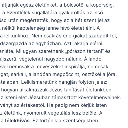
átjárják egész életünket, a bölcsőtől a koporsóig.
t a Szentlélek sugallatára gyakorolták az első
ösd után megértették, hogy ez a hét szent jel az
élkül képtelenség lenne hívő életet élni. A
 a lelkünkhöz. Nem csakrás energiákat szabadít fel,
rendszergazda az egyházban. Azt akarja elérni
enléte. Mi ugyan szeretnénk „pórázon tartani” és
 újszerű, végtelenül nagyobb nálunk. Állandó
letével nemcsak a művészeket inspirálja, nemcsak
, sarkall, allandóan megpöccint, ösztökél a jóra,
talában. Lelkiismeretünk hangján folyton jelez:
 hogyan alkalmazzuk Jézus tanítását életünkben,
az isteni élet Jézsuban támasztott követelményeinek.
tványt az értékestől. Ha pedig nem kérjük Isten
az életünk, nyomorult vegetálás lesz belőle. A
: a
lélekhívás
. Ez történik a szentségekben.