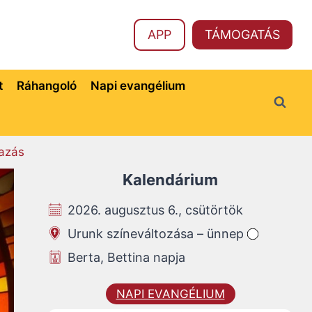
APP
TÁMOGATÁS
t
Ráhangoló
Napi evangélium
azás
Kalendárium
2026. augusztus 6., csütörtök
Urunk színeváltozása – ünnep
Berta, Bettina napja
NAPI EVANGÉLIUM