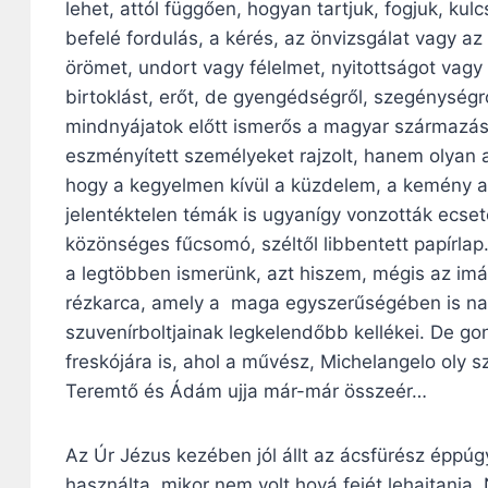
lehet, attól függően, hogyan tartjuk, fogjuk, kulc
befelé fordulás, a kérés, az önvizsgálat vagy az
örömet, undort vagy félelmet, nyitottságot vagy
birtoklást, erőt, de gyengédségről, szegénységrő
mindnyájatok előtt ismerős a magyar származású,
eszményített személyeket rajzolt, hanem olyan al
hogy a kegyelmen kívül a küzdelem, a kemény ak
jelentéktelen témák is ugyanígy vonzották ecseté
közönséges fűcsomó, széltől libbentett papírla
a legtöbben ismerünk, azt hiszem, mégis az imá
rézkarca, amely a maga egyszerűségében is nag
szuvenírboltjainak legkelendőbb kellékei. De g
freskójára is, ahol a művész, Michelangelo oly 
Teremtő és Ádám ujja már-már összeér…
Az Úr Jézus kezében jól állt az ácsfürész éppúg
használta, mikor nem volt hová fejét lehajtania