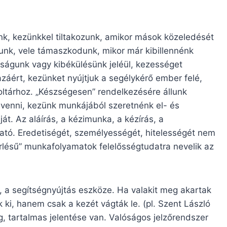
nk, kezünkkel tiltakozunk, amikor mások közeledését
zunk, vele támaszkodunk, mikor már kibillennénk
ságunk vagy kibékülésünk jeléül, kezességet
azáért, kezünket nyújtjuk a segélykérő ember felé,
ltárhoz. „Készségesen” rendelkezésére állunk
 venni, kezünk munkájából szeretnénk el- és
t. Az aláírás, a kézimunka, a kézírás, a
ató. Eredetiségét, személyességét, hitelességét nem
zérlésű” munkafolyamatok felelősségtudatra nevelik az
, a segítségnyújtás eszköze. Ha valakit meg akartak
 ki, hanem csak a kezét vágták le. (pl. Szent László
 tartalmas jelentése van. Valóságos jelzőrendszer