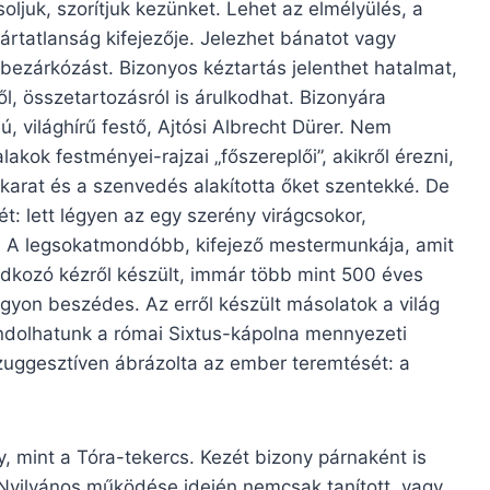
soljuk, szorítjuk kezünket. Lehet az elmélyülés, a
 ártatlanság kifejezője. Jelezhet bánatot vagy
 bezárkózást. Bizonyos kéztartás jelenthet hatalmat,
l, összetartozásról is árulkodhat. Bizonyára
 világhírű festő, Ajtósi Albrecht Dürer. Nem
akok festményei-rajzai „főszereplői”, akikről érezni,
arat és a szenvedés alakította őket szentekké. De
t: lett légyen az egy szerény virágcsokor,
p. A legsokatmondóbb, kifejező mestermunkája, amit
dkozó kézről készült, immár több mint 500 éves
yon beszédes. Az erről készült másolatok a világ
ondolhatunk a római Sixtus-kápolna mennyezeti
szuggesztíven ábrázolta az ember teremtését: a
y, mint a Tóra-tekercs. Kezét bizony párnaként is
. Nyilvános működése idején nemcsak tanított, vagy