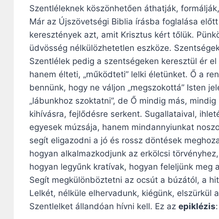
Szentléleknek köszönhetően áthatják, formálják, 
Már az Újszövetségi Biblia írásba foglalása előt
keresztények azt, amit Krisztus kért tőlük. Pünk
üdvösség nélkülözhetetlen eszköze. Szentségek n
Szentlélek pedig a szentségeken keresztül ér el
hanem élteti, „működteti” lelki életünket. Ő a 
bennünk, hogy ne váljon „megszokottá” Isten jel
„lábunkhoz szoktatni”, de Ő mindig más, mindig
kihívásra, fejlődésre serkent. Sugallataival, ih
egyesek múzsája, hanem mindannyiunkat noszogat
segít eligazodni a jó és rossz döntések meghoza
hogyan alkalmazkodjunk az erkölcsi törvényhez,
hogyan legyűnk kratívak, hogyan feleljünk meg 
Segít megkülönböztetni az ocsút a búzától, a hi
Lelkét, nélküle elhervadunk, kiégünk, elszürkül 
Szentlelket állandóan hívni kell. Ez az
epiklézis