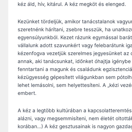
kéz áld, hív, kitárul. A kéz megköt és elenged.
Kezünket tördeljük, amikor tanácstalanok vagyu
szeretnénk hárítani, zsebre tesszük, ha unatko
egyensúlyunkból. Kezet rázunk egymással barát
vállalunk adott szavunkért vagy felebarátunk ig
kézenfogva vezetjük szerelmes jegyesünket az o
annak, aki tanácsunkat, időnket óhajtja igénybe
fenntartani a magunk és családunk egzisztenciájá
kézügyesség gépesített világunkban sem pótolh
lehet lemásolni, sem helyettesíteni. A „kézi ve
embert.
A kéz a legtöbb kultúrában a kapcsolatteremtés
alázni, vagy megsemmisíteni, nem életét oltották
korában…) A kéz gesztusainak is nagyon gazdag,