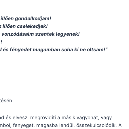
 illően gondolkodjam!
 illően cselekedjek!
y vonzódásaim szentek legyenek!
!
ed és fényedet magamban soha ki ne oltsam!”
tésén.
i ad és elvesz, megrövidíti a másik vagyonát, vagy
rombol, fenyeget, magasba lendül, összekulcsolódik. A