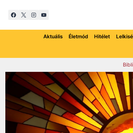
Skip
to
content
Aktuális
Életmód
Hitélet
Lelkis
Bibl