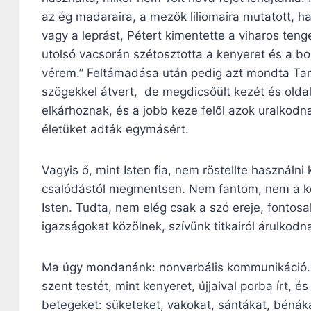
az ég madaraira, a mezők liliomaira mutatott, h
vagy a leprást, Pétert kimentette a viharos teng
utolsó vacsorán szétosztotta a kenyeret és a bor
vérem.” Feltámadása után pedig azt mondta Tam
szögekkel átvert, de megdicsőült kezét és oldalá
elkárhoznak, és a jobb keze felől azok uralkodna
életüket adták egymásért.
Vagyis ő, mint Isten fia, nem röstellte használn
csalódástól megmentsen. Nem fantom, nem a k
Isten. Tudta, nem elég csak a szó ereje, fontos
igazságokat közölnek, szívünk titkairól árulkodn
Ma úgy mondanánk: nonverbális kommunikáció… 
szent testét, mint kenyeret, újjaival porba írt, 
betegeket: süketeket, vakokat, sántákat, bénák