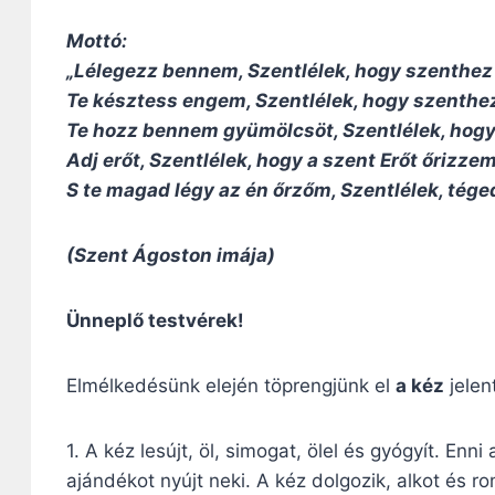
Mottó:
„Lélegezz bennem, Szentlélek, hogy szenthez
Te késztess engem, Szentlélek, hogy szenthez
Te hozz bennem gyümölcsöt, Szentlélek, hog
Adj erőt, Szentlélek, hogy a szent Erőt őrizzem
S te magad légy az én őrzőm, Szentlélek, tég
(Szent Ágoston imája)
Ünneplő testvérek!
Elmélkedésünk elején töprengjünk el
a kéz
jelen
1. A kéz lesújt, öl, simogat, ölel és gyógyít. Enn
ajándékot nyújt neki. A kéz dolgozik, alkot és 