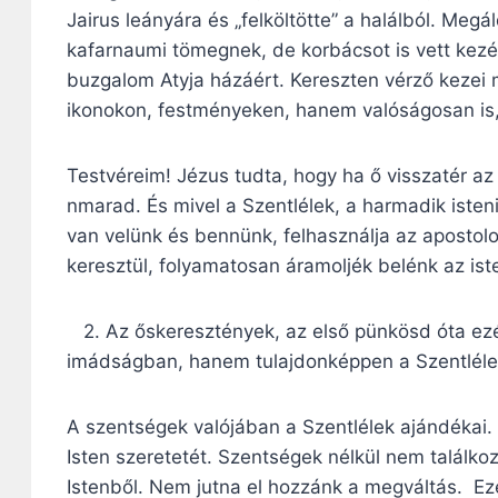
Jairus leányára és „felköltötte” a halálból. Meg
kafarnaumi tömegnek, de korbácsot is vett kezé
buzgalom Atyja házáért. Kereszten vérző kezei
ikonokon, festményeken, hanem valóságosan is
Testvéreim! Jézus tudta, hogy ha ő visszatér az 
nmarad. És mivel a Szentlélek, a harmadik isten
van velünk és bennünk, felhasználja az apostolo
keresztül, folyamatosan áramoljék belénk az iste
2. Az őskeresztények, az első pünkösd óta ezé
imádságban, hanem tulajdonképpen a Szentléle
A szentségek valójában a Szentlélek ajándékai. 
Isten szeretetét. Szentségek nélkül nem találk
Istenből. Nem jutna el hozzánk a megváltás. Ez