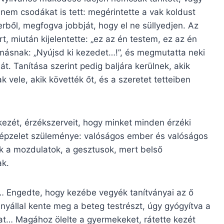
anem csodákat is tett: megérintette a vak koldust
erből, megfogva jobbját, hogy el ne süllyedjen. Az
t, miután kijelentette: „ez az én testem, ez az én
ásnak: „Nyújsd ki kezedet…!”, és megmutatta neki
t. Tanítása szerint pedig baljára kerülnek, akik
k vele, akik követték őt, és a szeretet tetteiben
i kezét, érzékszerveit, hogy minket minden érzéki
épzelet szüleménye: valóságos ember és valóságos
ak a mozdulatok, a gesztusok, mert belső
ak.
Engedte, hogy kezébe vegyék tanítványai az ő
és nyállal kente meg a beteg testrészt, úgy gyógyítva a
at… Magához ölelte a gyermekeket, rátette kezét