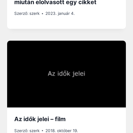
miután elolvasott egy cikket
Szerző:
szerk
2023. január 4.
Az idők jelei – film
Szerző:
szerk
2018. október 19.