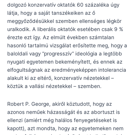
dolgozó konzervatív oktatók 60 százaléka úgy
látja, hogy a saját tanszékeiken az ő
meggyőződésükkel szemben ellenséges légkör
uralkodik. A liberális oktatók esetében csak 9 %
érezte ezt így. Az elmúlt években számtalan
hasonló tartalmú vizsgálat erősítette meg, hogy a
baloldali vagy “progresszív” ideológia a legtöbb
nyugati egyetemen bekeményített, és ennek az
elfogultságnak az eredményeképpen intolerancia
alakult ki az eltérő, konzervatív nézetekkel –
köztük a vallási nézetekkel – szemben.
Robert P. George, akiről köztudott, hogy az
azonos neműek házasságát és az abortuszt is
ellenzi (amiért még halálos fenyegetéseket is
kapott), azt mondta, hogy az egyetemeken nem