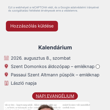
Ezt a webhelyet a reCAPTCHA védi, és a Google adatvédelmi irányelvei
és szolgáltatási feltételei érvényesek erre a védelemre.
Kalendárium
2026. augusztus 8., szombat
Szent Domonkos áldozópap – emléknap
Passaui Szent Altmann püspök – emléknap
László napja
NAPI EVANGÉLIUM