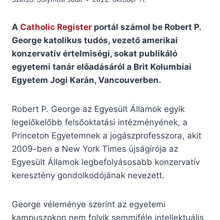
A
Catholic Register
portál számol be Robert P.
George katolikus tudós, vezető amerikai
konzervatív értelmiségi, sokat publikáló
egyetemi tanár előadásáról a Brit Kolumbiai
Egyetem Jogi Karán, Vancouverben.
Robert P. George az Egyesült Államok egyik
legelőkelőbb felsőoktatási intézményének, a
Princeton Egyetemnek a jogászprofesszora, akit
2009-ben a New York Times újságírója az
Egyesült Államok legbefolyásosabb konzervatív
keresztény gondolkodójának nevezett.
George véleménye szerint az egyetemi
kampuszokon nem folyik semmiféle intellektuális