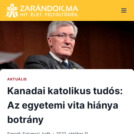
Skip
to
content
AKTUÁLIS
Kanadai katolikus tudós:
Az egyetemi vita hiánya
botrány
Szerző:
Solymosi Judit
2022. október 11.