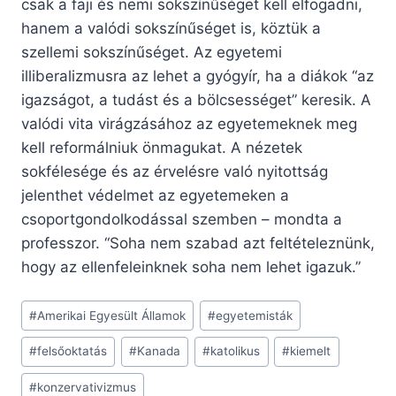
csak a faji és nemi sokszínűséget kell elfogadni,
hanem a valódi sokszínűséget is, köztük a
szellemi sokszínűséget. Az egyetemi
illiberalizmusra az lehet a gyógyír, ha a diákok “az
igazságot, a tudást és a bölcsességet” keresik. A
valódi vita virágzásához az egyetemeknek meg
kell reformálniuk önmagukat. A nézetek
sokfélesége és az érvelésre való nyitottság
jelenthet védelmet az egyetemeken a
csoportgondolkodással szemben – mondta a
professzor. “Soha nem szabad azt feltételeznünk,
hogy az ellenfeleinknek soha nem lehet igazuk.”
Post
#
Amerikai Egyesült Államok
#
egyetemisták
Tags:
#
felsőoktatás
#
Kanada
#
katolikus
#
kiemelt
#
konzervativizmus