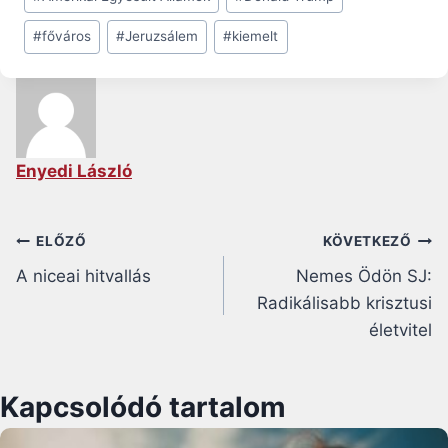
Tags:
#
főváros
#
Jeruzsálem
#
kiemelt
Enyedi László
Bejegyzés
ELŐZŐ
KÖVETKEZŐ
A niceai hitvallás
Nemes Ödön SJ:
navigáció
Radikálisabb krisztusi
életvitel
Kapcsolódó tartalom