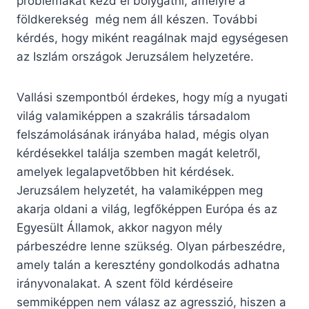
problémákat kezd el bolygatni, amelyre a
földkerekség még nem áll készen. További
kérdés, hogy miként reagálnak majd egységesen
az Iszlám országok Jeruzsálem helyzetére.
Vallási szempontból érdekes, hogy míg a nyugati
világ valamiképpen a szakrális társadalom
felszámolásának irányába halad, mégis olyan
kérdésekkel találja szemben magát keletről,
amelyek legalapvetőbben hit kérdések.
Jeruzsálem helyzetét, ha valamiképpen meg
akarja oldani a világ, legfőképpen Európa és az
Egyesült Államok, akkor nagyon mély
párbeszédre lenne szükség. Olyan párbeszédre,
amely talán a keresztény gondolkodás adhatna
irányvonalakat. A szent föld kérdéseire
semmiképpen nem válasz az agresszió, hiszen a