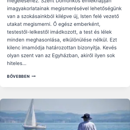
megéléséhez. Szent Domonkos emléknapján
imagyakorlatainak megismerésével lehetőségünk
van a szokásainkból kilépve új, Isten felé vezető
utakat megismerni. Ő egész emberként,
testestől-lelkestől imádkozott, a test és lélek
minden meghasonlása, elkülönülése nélkül. Ezt
kilenc imamódja határozottan bizonyítja. Kevés
olyan szent van az Egyházban, akiről ilyen sok
hiteles…
SZENT
BŐVEBBEN
DOMONKOS
9
IMAMÓDJA