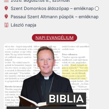
2026. augusztus 8., szombat
Szent Domonkos áldozópap – emléknap
Passaui Szent Altmann püspök – emléknap
László napja
NAPI EVANGÉLIUM