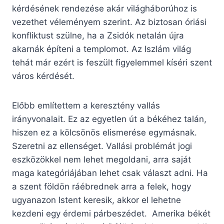
kérdésének rendezése akár világháborúhoz is
vezethet véleményem szerint. Az biztosan óriási
konfliktust szülne, ha a Zsidók netalán újra
akarnák építeni a templomot. Az Iszlám világ
tehát már ezért is feszült figyelemmel kíséri szent
város kérdését.
Előbb említettem a keresztény vallás
irányvonalait. Ez az egyetlen út a békéhez talán,
hiszen ez a kölcsönös elismerése egymásnak.
Szeretni az ellenséget. Vallási problémát jogi
eszközökkel nem lehet megoldani, arra saját
maga kategóriájában lehet csak választ adni. Ha
a szent földön ráébrednek arra a felek, hogy
ugyanazon Istent keresik, akkor el lehetne
kezdeni egy érdemi párbeszédet. Amerika békét