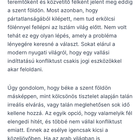
teremtőként és közvetítő félként jelent meg eddig
a szent földön. Most azonban, hogy
pártatlanságából kilépett, nem tud erkölcsi
fölénnyel fellépni az Iszlám világ előtt. Nem volt
tehát ez egy olyan lépés, amely a probléma
lényegére keresné a választ. Sokat elárul a
modern nyugati világról, hogy egy vallási
indíttatású konfliktust csakis jogi eszközökkel
akar feloldani.
Úgy gondolom, hogy béke a szent földön
másképpen, mint kölcsönös tisztelet alapján talán
irreális elvárás, vagy talán meglehetősen sok idő
kellene hozzá. Az egyik opció, hogy valamelyik fél
elengedi hitét, és többé nem vállal konfliktust
emiatt. Ennek az esélye igencsak kicsi a
közeljövőben. Ha az arab világban is