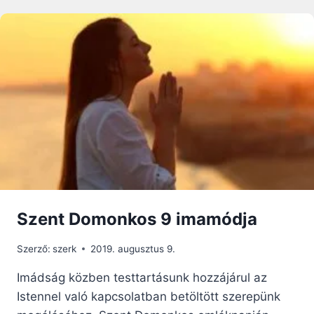
PÁL
ÚTMUTATÓJA
A
MÉDIA
ÉS
A
KÉPERNYŐK
HASZNÁLATÁRÓL
A
CSALÁDBAN
Szent Domonkos 9 imamódja
Szerző:
szerk
2019. augusztus 9.
Imádság közben testtartásunk hozzájárul az
Istennel való kapcsolatban betöltött szerepünk