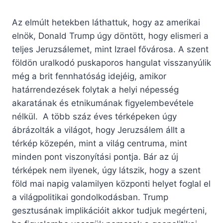
Az elmúlt hetekben láthattuk, hogy az amerikai
elnök, Donald Trump úgy döntött, hogy elismeri a
teljes Jeruzsálemet, mint Izrael fővárosa. A szent
földön uralkodó puskaporos hangulat visszanyúlik
még a brit fennhatóság idejéig, amikor
határrendezések folytak a helyi népesség
akaratának és etnikumának figyelembevétele
nélkül. A több száz éves térképeken úgy
ábrázolták a világot, hogy Jeruzsálem állt a
térkép közepén, mint a világ centruma, mint
minden pont viszonyítási pontja. Bár az új
térképek nem ilyenek, úgy látszik, hogy a szent
föld mai napig valamilyen központi helyet foglal el
a világpolitikai gondolkodásban. Trump
gesztusának implikációit akkor tudjuk megérteni,