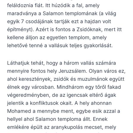
feláldoznia fiát. Itt húzódik a fal, amely
maradványa a Salamon templomának (a világ
egyik 7 csodájának tartják ezt a hajdan volt
építményt). Azért is fontos a Zsidóknak, mert itt
kellene álljon az egyetlen templom, amely
lehetővé tenné a vallásuk teljes gyakorlását.
Láthatjuk tehát, hogy a három vallás számára
mennyire fontos hely Jeruzsálem. Olyan város ez,
ahol keresztények, zsidók és muzulmánok együtt
élnek egy városban. Mindhárom egy tőről fakad
végeredményben, de az igencsak eltérő ágak
jelentik a konfliktusok okait. A hely ahonnan
Mohamed a mennybe ment, egybe esik azzal a
hellyel ahol Salamon temploma állt. Ennek
emlékére épült az aranykupolás mecset, mely