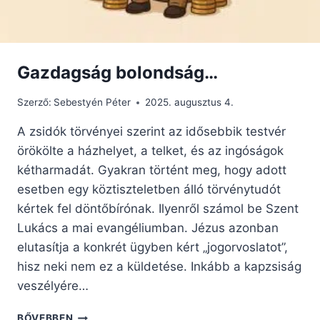
Gazdagság bolondság…
Szerző:
Sebestyén Péter
2025. augusztus 4.
A zsidók törvényei szerint az idősebbik testvér
örökölte a házhelyet, a telket, és az ingóságok
kétharmadát. Gyakran történt meg, hogy adott
esetben egy köztiszteletben álló törvénytudót
kértek fel döntőbírónak. Ilyenről számol be Szent
Lukács a mai evangéliumban. Jézus azonban
elutasítja a konkrét ügyben kért „jogorvoslatot”,
hisz neki nem ez a küldetése. Inkább a kapzsiság
veszélyére…
GAZDAGSÁG
BŐVEBBEN