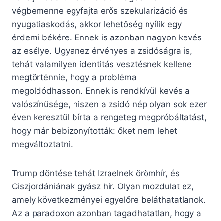
végbemenne egyfajta erős szekularizáció és
nyugatiaskodás, akkor lehetőség nyílik egy
érdemi békére. Ennek is azonban nagyon kevés
az esélye. Ugyanez érvényes a zsidóságra is,
tehát valamilyen identitás vesztésnek kellene
megtörténnie, hogy a probléma
megoldódhasson. Ennek is rendkívül kevés a
valószínűsége, hiszen a zsidó nép olyan sok ezer
éven keresztül bírta a rengeteg megpróbáltatást,
hogy már bebizonyították: őket nem lehet
megváltoztatni.
Trump döntése tehát Izraelnek örömhír, és
Ciszjordániának gyász hír. Olyan mozdulat ez,
amely következményei egyelőre beláthatatlanok.
Az a paradoxon azonban tagadhatatlan, hogy a