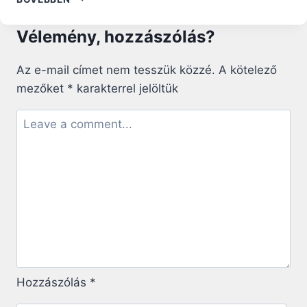
LÁNGRA
BENNÜNKET
Vélemény, hozzászólás?
ISTEN
SZERETETÉNEK
A
Az e-mail címet nem tesszük közzé.
A kötelező
TÜZE!
mezőket
*
karakterrel jelöltük
–
FERENC
PÁPA
ÚRANGYALA
IMÁJA
Hozzászólás
*