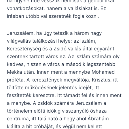
ha figyelembe vesszük nemcsak a geopolitikai
vonatkozásokat, hanem a vallásiakat is. Ez
írásban utóbbival szeretnék foglalkozni.
Jeruzsálem, ha úgy tetszik a három nagy
világvallás találkozási helye: az Iszlám,
Kereszténység és a Zsidó vallás által egyaránt
szentnek tartott város ez. Az Iszlám számára oly
kedves, hiszen e város a második legszentebb
Mekka után. Innen ment a mennybe Mohamed
próféta. A keresztények megváltója, Krisztus, itt
töltötte működésének jelentős idejét, itt
feszítették keresztre, itt támadt fel és innen ment
a menybe. A zsidók számára Jeruzsálem a
történelem előtti időkig visszanyúló őshaza
centruma, itt található a hegy ahol Ábrahám
kiállta a hit próbáját, és végül nem kellett