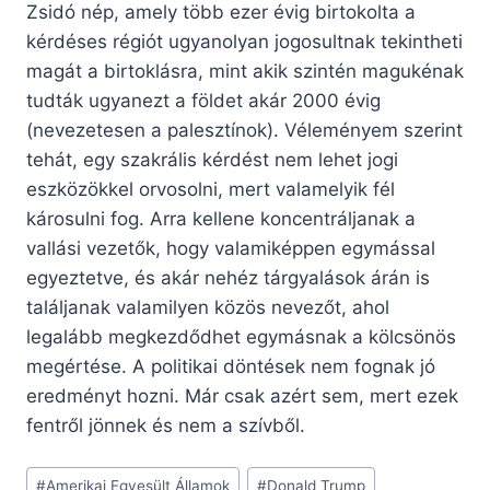
Zsidó nép, amely több ezer évig birtokolta a
kérdéses régiót ugyanolyan jogosultnak tekintheti
magát a birtoklásra, mint akik szintén magukénak
tudták ugyanezt a földet akár 2000 évig
(nevezetesen a palesztínok). Véleményem szerint
tehát, egy szakrális kérdést nem lehet jogi
eszközökkel orvosolni, mert valamelyik fél
károsulni fog. Arra kellene koncentráljanak a
vallási vezetők, hogy valamiképpen egymással
egyeztetve, és akár nehéz tárgyalások árán is
találjanak valamilyen közös nevezőt, ahol
legalább megkezdődhet egymásnak a kölcsönös
megértése. A politikai döntések nem fognak jó
eredményt hozni. Már csak azért sem, mert ezek
fentről jönnek és nem a szívből.
Post
#
Amerikai Egyesült Államok
#
Donald Trump