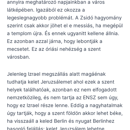
annyira meghatározó napjainkban a város
látképében. Igazából ez okozza a
legeslegnagyobb problémát. A Zsidó hagyomány
szerint csak akkor jöhet el e messiás, ha megépül
a templom újra. És ennek ugyanitt kellene állnia.
Ez azonban azzal járna, hogy lebontják a
mecsetet. Ez az óriási nehézség a szent
városban.
Jelenleg Izrael megszállás alatt magáénak
tudhatja kelet Jeruzsálemet ahol ezek a szent
helyek találhatóak, azonban ez nem elfogadott
nemzetközileg, és nem tartja az ENSZ sem úgy,
hogy ez Izrael része lenne. Eddig a nagyhatalmak
úgy tartják, hogy a szent földön akkor lehet béke,
ha visszaáll a keled Berlin és nyugat Berlinhez
hasonló felállás: kelet Jeruzsálem lehetne