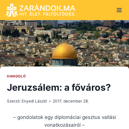
Skip
to
content
HANGOLÓ
Jeruzsálem: a főváros?
Szerző:
Enyedi László
2017. december 28.
– gondolatok egy diplomáciai gesztus vallási
vonatkozásairól –