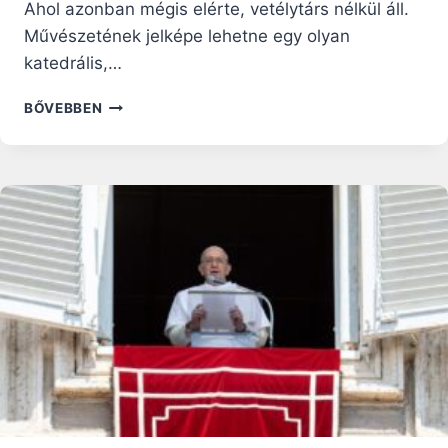
Ahol azonban mégis elérte, vetélytárs nélkül áll.
Művészetének jelképe lehetne egy olyan
katedrális,…
A
BŐVEBBEN
„FÜGGŐ
EMBER”