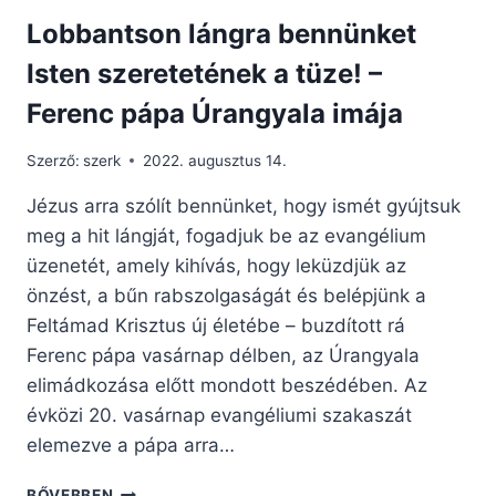
Lobbantson lángra bennünket
Isten szeretetének a tüze! –
Ferenc pápa Úrangyala imája
Szerző:
szerk
2022. augusztus 14.
Jézus arra szólít bennünket, hogy ismét gyújtsuk
meg a hit lángját, fogadjuk be az evangélium
üzenetét, amely kihívás, hogy leküzdjük az
önzést, a bűn rabszolgaságát és belépjünk a
Feltámad Krisztus új életébe – buzdított rá
Ferenc pápa vasárnap délben, az Úrangyala
elimádkozása előtt mondott beszédében. Az
évközi 20. vasárnap evangéliumi szakaszát
elemezve a pápa arra…
LOBBANTSON
BŐVEBBEN