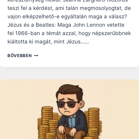
teszi fel a kérdést, ami talán megmosolyogtat, de
vajon elképzelhető-e egyáltalán maga a válasz?
Jézus és a Beatles: Maga John Lennon vetette
fel 1966-ban a témát azzal, hogy népszerűbbnek
kiáltotta ki magát, mint Jézus……
LEHETSÉGES-
BŐVEBBEN
E
A
VILÁG
A
BEATLES
VAGY
JÉZUS
NÉLKÜL?