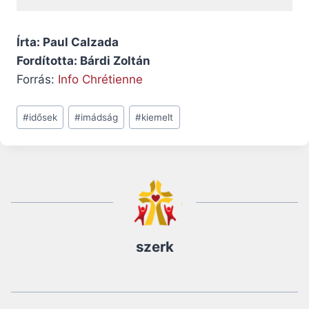
Írta: Paul Calzada
Fordította: Bárdi Zoltán
Forrás:
Info Chrétienne
Post
#
idősek
#
imádság
#
kiemelt
Tags:
szerk