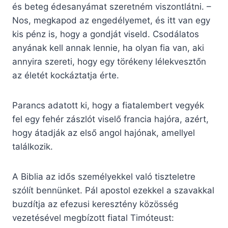
és beteg édesanyámat szeretném viszontlátni. –
Nos, megkapod az engedélyemet, és itt van egy
kis pénz is, hogy a gondját viseld. Csodálatos
anyának kell annak lennie, ha olyan fia van, aki
annyira szereti, hogy egy törékeny lélekvesztőn
az életét kockáztatja érte.
Parancs adatott ki, hogy a fiatalembert vegyék
fel egy fehér zászlót viselő francia hajóra, azért,
hogy átadják az első angol hajónak, amellyel
találkozik.
A Biblia az idős személyekkel való tiszteletre
szólít bennünket. Pál apostol ezekkel a szavakkal
buzdítja az efezusi keresztény közösség
vezetésével megbízott fiatal Timóteust: