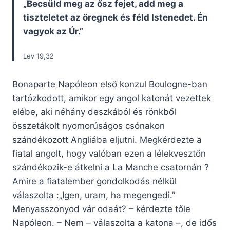
„Becsüld meg az ősz fejet, add meg a
tiszteletet az öregnek és féld Istenedet. Én
vagyok az Úr.”
Lev 19,32
Bonaparte Napóleon első konzul Boulogne-ban
tartózkodott, amikor egy angol katonát vezettek
elébe, aki néhány deszkából és rönkből
összetákolt nyomorúságos csónakon
szándékozott Angliába eljutni. Megkérdezte a
fiatal angolt, hogy valóban ezen a lélekvesztőn
szándékozik-e átkelni a La Manche csatornán ?
Amire a fiatalember gondolkodás nélkül
válaszolta :„Igen, uram, ha megengedi.”
Menyasszonyod vár odaát? – kérdezte tőle
Napóleon. – Nem – válaszolta a katona –, de idős