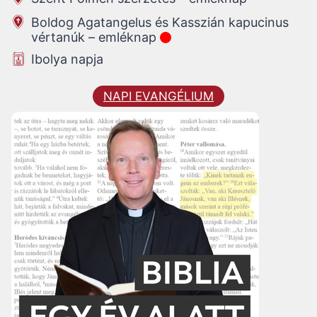
Boldog Agatangelus és Kasszián kapucinus
vértanúk – emléknap
Ibolya napja
NAPI EVANGÉLIUM