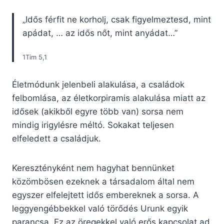
„Idős férfit ne korholj, csak figyelmeztesd, mint
apádat, … az idős nőt, mint anyádat…”
1Tim 5,1
Életmódunk jelenbeli alakulása, a családok
felbomlása, az életkorpiramis alakulása miatt az
idősek (akikből egyre több van) sorsa nem
mindig irigylésre méltó. Sokakat teljesen
elfeledett a családjuk.
Keresztényként nem hagyhat bennünket
közömbösen ezeknek a társadalom által nem
egyszer elfelejtett idős embereknek a sorsa. A
leggyengébbekkel való törődés Urunk egyik
parancsa. Ez az öregekkel való erős kapcsolat ad