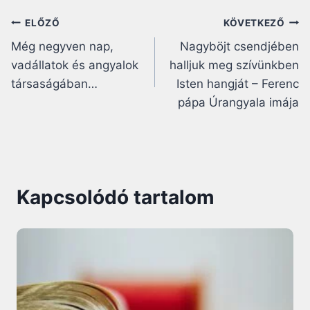
Bejegyzés
ELŐZŐ
KÖVETKEZŐ
Még negyven nap,
Nagyböjt csendjében
navigáció
vadállatok és angyalok
halljuk meg szívünkben
társaságában…
Isten hangját – Ferenc
pápa Úrangyala imája
Kapcsolódó tartalom