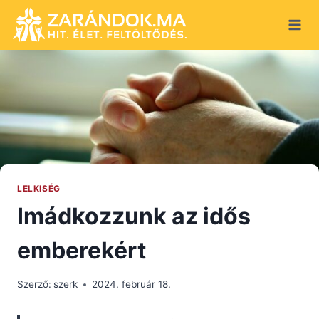
Skip
to
content
LELKISÉG
Imádkozzunk az idős
emberekért
Szerző:
szerk
2024. február 18.