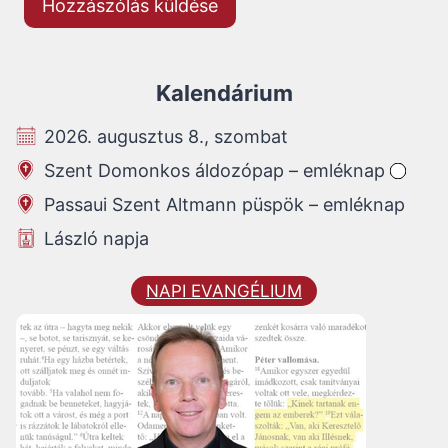
Kalendárium
2026. augusztus 8., szombat
Szent Domonkos áldozópap – emléknap
Passaui Szent Altmann püspök – emléknap
László napja
NAPI EVANGÉLIUM