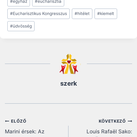
#
egyház
#
eucharisztia
Tags:
#
Eucharisztikus Kongresszus
#
hitélet
#
kiemelt
#
üdvösség
szerk
Bejegyzés
ELŐZŐ
KÖVETKEZŐ
Marini érsek: Az
Louis Rafaël Sako:
navigáció