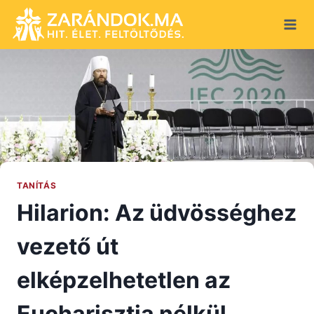
Skip
to
content
TANÍTÁS
Hilarion: Az üdvösséghez
vezető út
elképzelhetetlen az
Eucharisztia nélkül