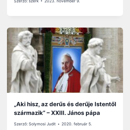
Szerző:
szerk
2023. november 9.
„Aki hisz, az derűs és derűje Istentől
származik” – XXIII. János pápa
Szerző:
Solymosi Judit
2020. február 5.