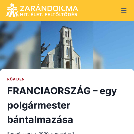
Skip
to
content
RÖVIDEN
FRANCIAORSZÁG – egy
polgármester
bántalmazása
Szerző:
szerk
2020. augusztus 3.