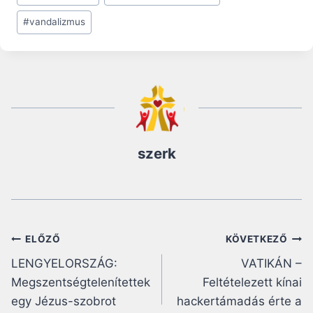
Tags:
#
vandalizmus
szerk
Bejegyzés
ELŐZŐ
KÖVETKEZŐ
LENGYELORSZÁG:
VATIKÁN –
navigáció
Megszentségtelenítettek
Feltételezett kínai
egy Jézus-szobrot
hackertámadás érte a