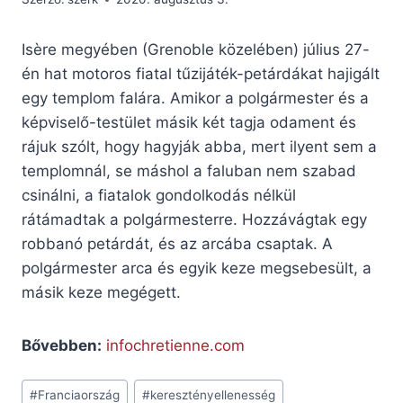
Isère megyében (Grenoble közelében) július 27-
én hat motoros fiatal tűzijáték-petárdákat hajigált
egy templom falára. Amikor a polgármester és a
képviselő-testület másik két tagja odament és
rájuk szólt, hogy hagyják abba, mert ilyent sem a
templomnál, se máshol a faluban nem szabad
csinálni, a fiatalok gondolkodás nélkül
rátámadtak a polgármesterre. Hozzávágtak egy
robbanó petárdát, és az arcába csaptak. A
polgármester arca és egyik keze megsebesült, a
másik keze megégett.
Bővebben:
infochretienne.com
Post
#
Franciaország
#
keresztényellenesség