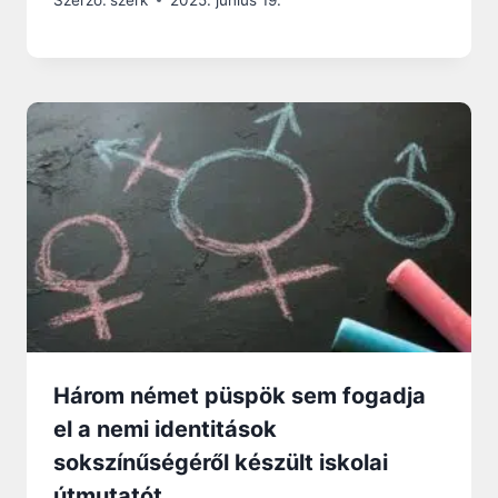
Három német püspök sem fogadja
el a nemi identitások
sokszínűségéről készült iskolai
útmutatót