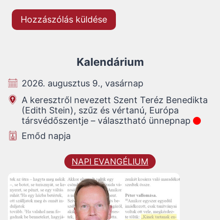
Kalendárium
2026. augusztus 9., vasárnap
A keresztről nevezett Szent Teréz Benedikta
(Edith Stein), szűz és vértanú, Európa
társvédőszentje – választható ünnepnap
Emőd napja
NAPI EVANGÉLIUM