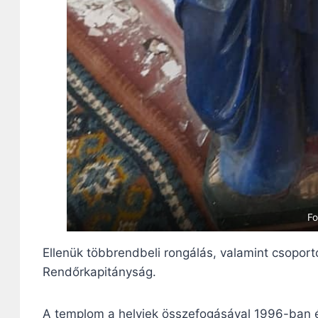
Fo
Ellenük többrendbeli rongálás, valamint csopor
Rendőrkapitányság.
A templom a helyiek összefogásával 1996-ban é