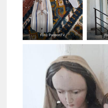
Fotó: PannonTV
Fo