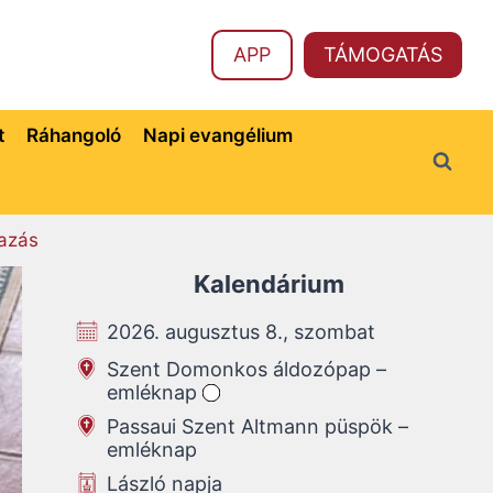
APP
TÁMOGATÁS
t
Ráhangoló
Napi evangélium
azás
Kalendárium
2026. augusztus 8., szombat
Szent Domonkos áldozópap –
emléknap
Passaui Szent Altmann püspök –
emléknap
László napja