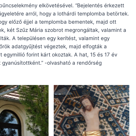
 bűncselekmény elkövetésével. “Bejelentés érkezett
ügyeletére arról, hogy a lothárdi templomba betörtek.
hogy előző éjjel a templomba bementek, majd ott
ek, két Szűz Mária szobrot megrongáltak, valamint a
lták. A településen egy kerítést, valamint egy
őrök adatgyűjtést végeztek, majd elfogták a
t egymillió forint kárt okoztak. A hat, 15 és 17 év
ket gyanúsítottként.” -olvasható a rendőrség