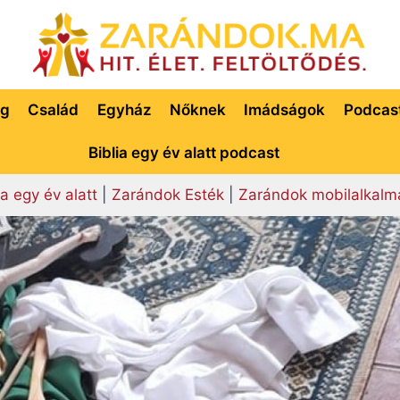
ég
Család
Egyház
Nőknek
Imádságok
Podcas
Biblia egy év alatt podcast
ia egy év alatt
|
Zarándok Esték
|
Zarándok mobilalkalm