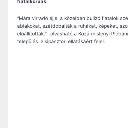
fiatalkorúak.
“Mára virradó éjjel a közelben bulizó fiatalok sz
ablakokat, szétdobálták a ruhákat, képeket, szo
előállították.” -olvasható a Kozármislenyi Pléb
település lelkipásztori ellátásáért felel.