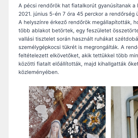
A pécsi rendőrök hat fiatalkorút gyanúsítanak a
2021. június 5-én 7 óra 45 perckor a rendőrség 
A helyszínre érkező rendőrök megállapították, 
több ablakot betörtek, egy feszületet összetört
vallási tisztelet során használt ruhákat szétdobá
személygépkocsi tükrét is megrongálták. A rend
feltételezett elkövetőket, akik tettükkel több min
közötti fiatalt előállították, majd kihallgatták ő
közleményében.