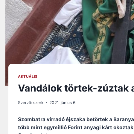
AKTUÁLIS
Vandálok törtek-zúztak 
Szerző:
szerk
2021. június 6.
Szombatra virradó éjszaka betörtek a Barany
több mint egymillió Forint anyagi kárt okoztak