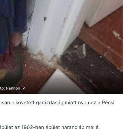
tó: PannonTV
tosan elkövetett garázdaság miatt nyomoz a Pécsi
pület az 1902-ben épület harangláb mellé.