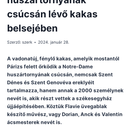
csúcsán lévő kakas
belsejében
Szerző:
szerk
2024. január 28.
A vadonatúj, fénylő kakas, amelyik mostantól
Párizs felett őrködik a Notre-Dame
huszártornyának csúcsán, nemcsak Szent
Dénes és Szent Genovéva ereklyéit
tartalmazza, hanem annak a 2000 személynek
nevét is, akik részt vettek a székesegyház
újjáépítésében. Köztük Flavie üvegablak
készítő művész, vagy Dorian, Anck és Valentin
ácsmesterek nevét is.