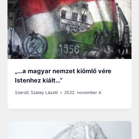
„…a magyar nemzet kiömlő vére
Istenhez kiált…”
Szerző:
Szalay László
2022. november 4.