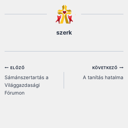
szerk
Bejegyzés
ELŐZŐ
KÖVETKEZŐ
Sámánszertartás a
A tanítás hatalma
navigáció
Világgazdasági
Fórumon