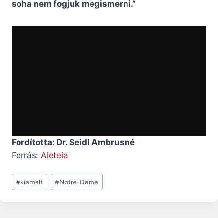
soha nem fogjuk megismerni.”
Fordította: Dr. Seidl Ambrusné
Forrás:
Aleteia
Post
#
kiemelt
#
Notre-Dame
Tags: