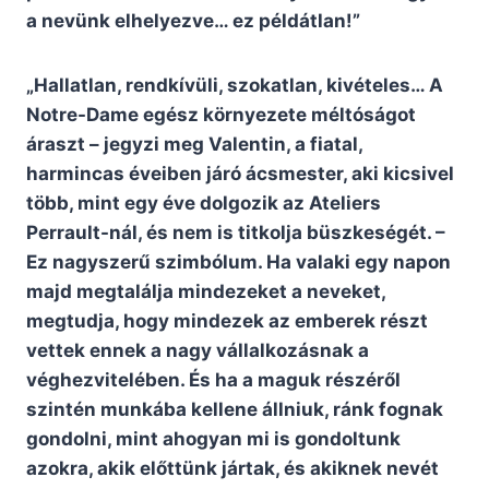
a nevünk elhelyezve… ez példátlan!”
„Hallatlan, rendkívüli, szokatlan, kivételes… A
Notre-Dame egész környezete méltóságot
áraszt – jegyzi meg Valentin, a fiatal,
harmincas éveiben járó ácsmester, aki kicsivel
több, mint egy éve dolgozik az Ateliers
Perrault-nál, és nem is titkolja büszkeségét. –
Ez nagyszerű szimbólum. Ha valaki egy napon
majd megtalálja mindezeket a neveket,
megtudja, hogy mindezek az emberek részt
vettek ennek a nagy vállalkozásnak a
véghezvitelében. És ha a maguk részéről
szintén munkába kellene állniuk, ránk fognak
gondolni, mint ahogyan mi is gondoltunk
azokra, akik előttünk jártak, és akiknek nevét