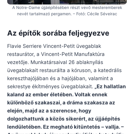
A Notre-Dame újjáépítésében részt vevő mesteremberek
nevét tartalmazó pergamen. – Fotó: Cécile Séveirac
Az építők sorába feljegyezve
Flavie Serriere Vincent-Petit üvegablak
restaurátor, a Vincent-Petit Manufaktúra
vezetője. Munkatársaival 26 ablaknyílás
üvegablakait restaurálta a kóruson, a katedrális
kereszthajójában és a hajójában, valamint a
sekrestye ékítményes üvegablakait.
„Ez hallatlan
kaland az ember életében. Voltak ennek
különböző szakaszai, a dráma szakasza az
elején, majd az a szerencse, hogy
dolgozhattunk a közös sikerért, az újjáépítés
lendületében. Ez megható kitüntetés – vallja. –