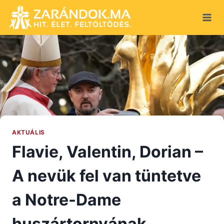
Skip
to
content
AKTUÁLIS
Flavie, Valentin, Dorian –
A nevük fel van tüntetve
a Notre-Dame
huszártornyának