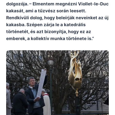
dolgozója. – Elmentem megnézni Viollet-le-Duc
kakasát, ami a tűzvész során leesett.
Rendkívüli dolog, hogy beleírják neveinket az új
kakasba. Szépen zárja le a katedrális
történetét, és azt bizonyítja, hogy ez az
emberek, a kollektív munka története is.”