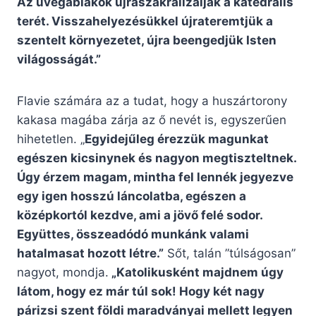
Az üvegablakok újraszakralizálják a katedrális
terét. Visszahelyezésükkel újrateremtjük a
szentelt környezetet, újra beengedjük Isten
világosságát.”
Flavie számára az a tudat, hogy a huszártorony
kakasa magába zárja az ő nevét is, egyszerűen
hihetetlen. „
Egyidejűleg érezzük magunkat
egészen kicsinynek és nagyon megtiszteltnek.
Úgy érzem magam, mintha fel lennék jegyezve
egy igen hosszú láncolatba, egészen a
középkortól kezdve, ami a jövő felé sodor.
Együttes, összeadódó munkánk valami
hatalmasat hozott létre.”
Sőt, talán ”túlságosan”
nagyot, mondja.
„Katolikusként majdnem úgy
látom, hogy ez már túl sok! Hogy két nagy
párizsi szent földi maradványai mellett legyen