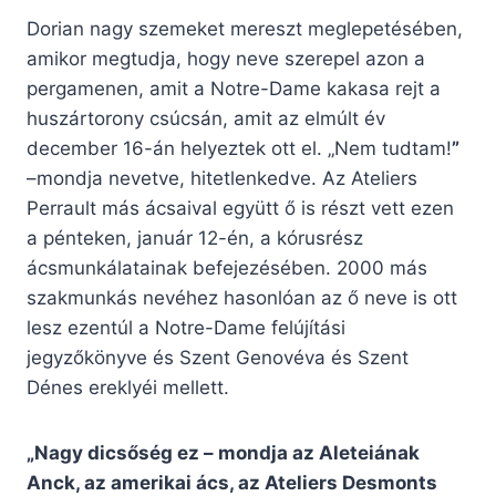
Dorian nagy szemeket mereszt meglepetésében,
amikor megtudja, hogy neve szerepel azon a
pergamenen, amit a Notre-Dame kakasa rejt a
huszártorony csúcsán, amit az elmúlt év
december 16-án helyeztek ott el. „Nem tudtam!
”
–mondja nevetve, hitetlenkedve. Az Ateliers
Perrault más ácsaival együtt ő is részt vett ezen
a pénteken, január 12-én, a kórusrész
ácsmunkálatainak befejezésében. 2000 más
szakmunkás nevéhez hasonlóan az ő neve is ott
lesz ezentúl a Notre-Dame felújítási
jegyzőkönyve és Szent Genovéva és Szent
Dénes ereklyéi mellett.
„Nagy dicsőség ez – mondja az Aleteiának
Anck, az amerikai ács, az Ateliers Desmonts