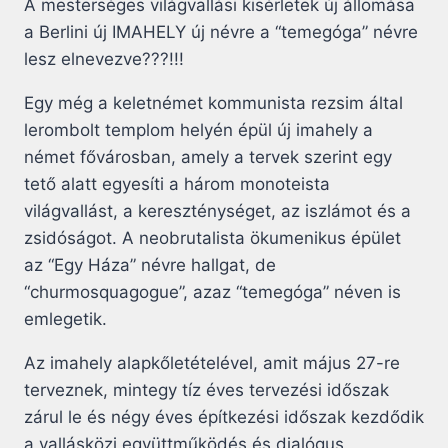
A mesterséges világvallási kisérletek új állomása
a Berlini új IMAHELY új névre a “temegóga” névre
lesz elnevezve???!!!
Egy még a keletnémet kommunista rezsim által
lerombolt templom helyén épül új imahely a
német fővárosban, amely a tervek szerint egy
tető alatt egyesíti a három monoteista
világvallást, a kereszténységet, az iszlámot és a
zsidóságot. A neobrutalista ökumenikus épület
az “Egy Háza” névre hallgat, de
“churmosquagogue”, azaz “temegóga” néven is
emlegetik.
Az imahely alapkőletételével, amit május 27-re
terveznek, mintegy tíz éves tervezési időszak
zárul le és négy éves építkezési időszak kezdődik
a vallásközi együttműködés és dialógus