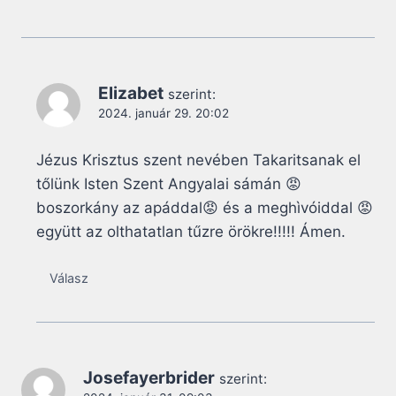
Elizabet
szerint:
2024. január 29. 20:02
Jézus Krisztus szent nevében Takaritsanak el
tőlünk Isten Szent Angyalai sámán 😡
boszorkány az apáddal😡 és a meghìvóiddal 😡
együtt az olthatatlan tűzre örökre!!!!! Ámen.
Válasz
Josefayerbrider
szerint: