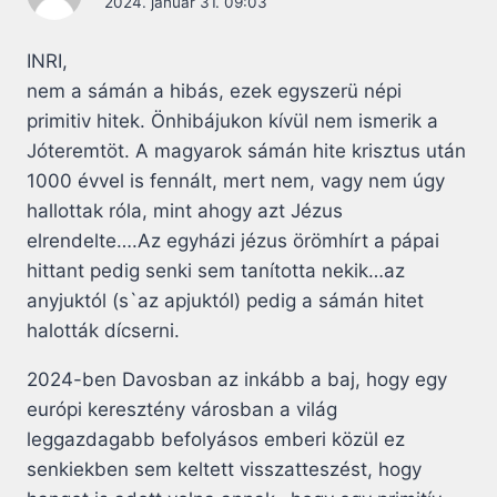
2024. január 31. 09:03
INRI,
nem a sámán a hibás, ezek egyszerü népi
primitiv hitek. Önhibájukon kívül nem ismerik a
Jóteremtöt. A magyarok sámán hite krisztus után
1000 évvel is fennált, mert nem, vagy nem úgy
hallottak róla, mint ahogy azt Jézus
elrendelte….Az egyházi jézus örömhírt a pápai
hittant pedig senki sem tanította nekik…az
anyjuktól (s`az apjuktól) pedig a sámán hitet
halották dícserni.
2024-ben Davosban az inkább a baj, hogy egy
európi keresztény városban a világ
leggazdagabb befolyásos emberi közül ez
senkiekben sem keltett visszatteszést, hogy