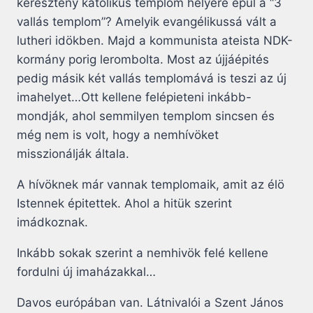
keresztény katolikus templom helyére épül a “3
vallás templom”? Amelyik evangélikussá vált a
lutheri idökben. Majd a kommunista ateista NDK-
kormány porig lerombolta. Most az újjáépités
pedig másik két vallás templomává is teszi az új
imahelyet…Ott kellene felépieteni inkább-
mondják, ahol semmilyen templom sincsen és
még nem is volt, hogy a nemhívöket
misszionálják általa.
A hívöknek már vannak templomaik, amit az élö
Istennek épitettek. Ahol a hitük szerint
imádkoznak.
Inkább sokak szerint a nemhivök felé kellene
fordulni új imaházakkal…
Davos európában van. Látnivalói a Szent János