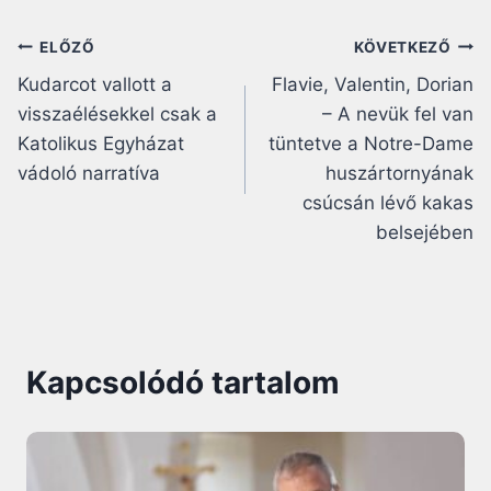
Bejegyzés
ELŐZŐ
KÖVETKEZŐ
Kudarcot vallott a
Flavie, Valentin, Dorian
navigáció
visszaélésekkel csak a
– A nevük fel van
Katolikus Egyházat
tüntetve a Notre-Dame
vádoló narratíva
huszártornyának
csúcsán lévő kakas
belsejében
Kapcsolódó tartalom