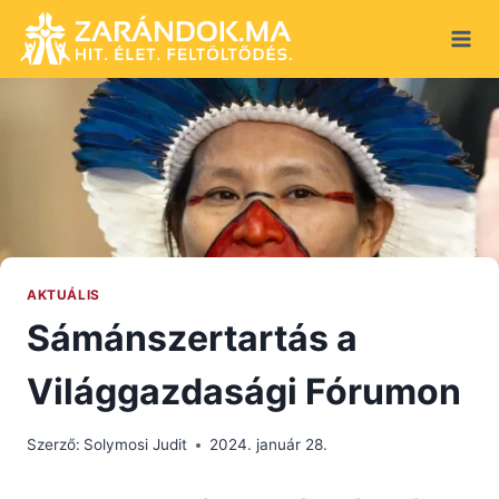
Skip
to
content
AKTUÁLIS
Sámánszertartás a
Világgazdasági Fórumon
Szerző:
Solymosi Judit
2024. január 28.