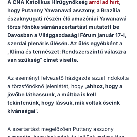
A CNA Katolikus Hírügynökség
arról ad hírt
,
hogy Putanny Yawanawá asszony, a Brazília
északnyugati részén élő amazóniai Yawanawá
törzs főnöke sámánszertartást mutatott be
Davosban a Világgazdasági Fórum január 17-i,
szerdai plenáris ülésén. Az ülés egyébként a
„Klíma és természet: Rendszerszintű válaszra
van szükség” címet viselte.
Az eseményt felvezető házigazda azzal indokolta
a törzsfőnöknő jelenlétét, hogy
„ahhoz, hogy a
jövőbe láthassunk, a múltba is kell
tekintenünk, hogy lássuk, mik voltak őseink
kívánságai”.
A szertartást megelőzően Puttany asszony