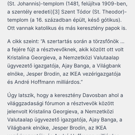
(St. Johannis)-templom (1481, felújítva 1909-ben,
a szentély eredeti)[3] Szent Tódor (St. Theodor)-
templom (a 16. században épült, késő gótikus).
Ott vannak katolikus és más keresztény papok is.
A cikk szeint: “A szertartás során a törzsfőnök …
a fejére fújt a résztvevőknek, akik között ott volt
Kristalina Georgieva, a Nemzetközi Valutaalap
ügyvezető igazgatója, Ajay Banga, a Világbank
elnöke, Jesper Brodin, az IKEA vezérigazgatója
és André Hoffmann milliárdos.”
Úgy latszik, hogy a keresztény Davosban ahol a
világgzadasági fórumon a résztvevök között
jelenvolt Kristalina Georgieva, a Nemzetközi
Valutaalap ügyvezető igazgatója, Ajay Banga, a
Világbank elnöke, Jesper Brodin, az IKEA