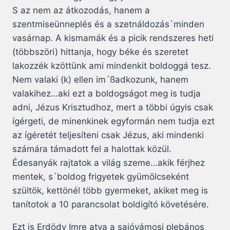
S az nem az átkozodás, hanem a
szentmiseünneplés és a szetnáldozás`minden
vasárnap. A kismamák és a picik rendszeres heti
(többszöri) hittanja, hogy béke és szeretet
lakozzék kzöttünk ami mindenkit boldoggá tesz.
Nem valaki (k) ellen im´ßadkozunk, hanem
valakihez…aki ezt a boldogságot meg is tudja
adni, Jézus Krisztudhoz, mert a többi úgyis csak
ígérgeti, de minenkinek egyformán nem tudja ezt
az ígéretét teljesíteni csak Jézus, aki mindenki
számára támadott fel a halottak közül.
Édesanyák rajtatok a világ szeme…akik férjhez
mentek, s´boldog frigyetek gyümölcseként
szültök, kettönél több gyermeket, akiket meg is
tanítotok a 10 parancsolat boldigító követésére.
Ezt is Erdödy Imre atya a sajóvámosi plebános