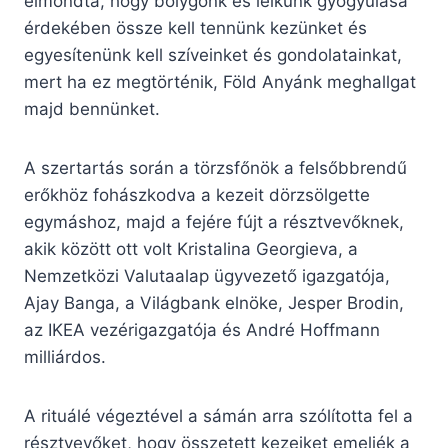
elmondta, hogy bolygónk és lelkünk gyógyulása
érdekében össze kell tennünk kezünket és
egyesítenünk kell szíveinket és gondolatainkat,
mert ha ez megtörténik, Föld Anyánk meghallgat
majd bennünket.
A szertartás során a törzsfőnök a felsőbbrendű
erőkhöz fohászkodva a kezeit dörzsölgette
egymáshoz, majd a fejére fújt a résztvevőknek,
akik között ott volt Kristalina Georgieva, a
Nemzetközi Valutaalap ügyvezető igazgatója,
Ajay Banga, a Világbank elnöke, Jesper Brodin,
az IKEA vezérigazgatója és André Hoffmann
milliárdos.
A rituálé végeztével a sámán arra szólította fel a
résztvevőket, hogy összetett kezeiket emeljék a