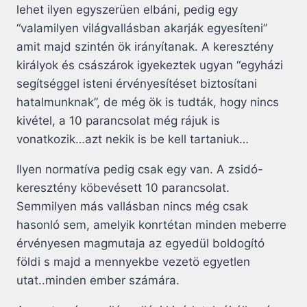
lehet ilyen egyszerüen elbáni, pedig egy
“valamilyen világvallásban akarják egyesíteni”
amit majd szintén ök irányítanak. A keresztény
királyok és császárok igyekeztek ugyan “egyházi
segítséggel isteni érvényesítéset biztosítani
hatalmunknak”, de még ök is tudták, hogy nincs
kivétel, a 10 parancsolat még rájuk is
vonatkozik…azt nekik is be kell tartaniuk…
Ilyen normatíva pedig csak egy van. A zsidó-
keresztény köbevésett 10 parancsolat.
Semmilyen más vallásban nincs még csak
hasonló sem, amelyik konrtétan minden meberre
érvényesen magmutaja az egyedül boldogító
földi s majd a mennyekbe vezetö egyetlen
utat..minden ember számára.