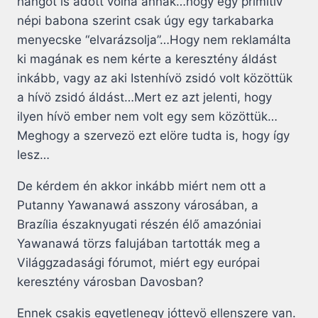
hangot is adott volna annak…hogy egy primitív
népi babona szerint csak úgy egy tarkabarka
menyecske “elvarázsolja”…Hogy nem reklamálta
ki magának es nem kérte a keresztény áldást
inkább, vagy az aki Istenhívö zsidó volt közöttük
a hívö zsidó áldást…Mert ez azt jelenti, hogy
ilyen hívö ember nem volt egy sem közöttük…
Meghogy a szervezö ezt elöre tudta is, hogy így
lesz…
De kérdem én akkor inkább miért nem ott a
Putanny Yawanawá asszony városában, a
Brazília északnyugati részén élő amazóniai
Yawanawá törzs falujában tartották meg a
Világgzadasági fórumot, miért egy európai
keresztény városban Davosban?
Ennek csakis egyetlenegy jóttevö ellenszere van.