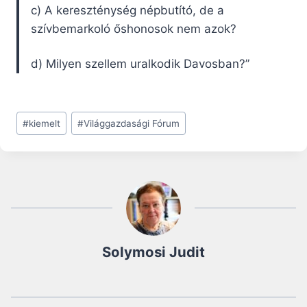
c) A kereszténység népbutító, de a
szívbemarkoló őshonosok nem azok?
d) Milyen szellem uralkodik Davosban?”
Post
#
kiemelt
#
Világgazdasági Fórum
Tags:
Solymosi Judit