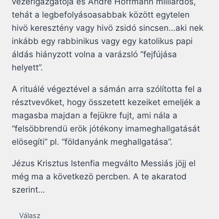
vezérigazgatója és André Hoffmann milliárdos,
tehát a legbefolyásoasabbak között egytelen
hivö keresztény vagy hivö zsidó sincsen…aki nek
inkább egy rabbinikus vagy egy katolikus papi
áldás hiányzott volna a varázsló “fejfújása
helyett”.
A rituálé végeztével a sámán arra szólította fel a
résztvevőket, hogy összetett kezeiket emeljék a
magasba majdan a fejükre fujt, ami nála a
“felsöbbrendü erök jótékony imameghallgatását
elösegíti” pl. “földanyánk meghallgatása”.
Jézus Krisztus Istenfia megválto Messiás jöjj el
még ma a következö percben. A te akaratod
szerint…
Válasz