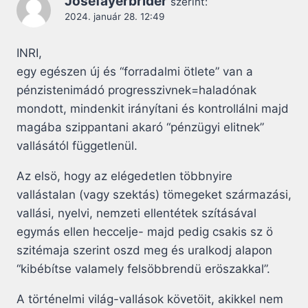
Josefayerbrider
szerint:
2024. január 28. 12:49
INRI,
egy egészen új és “forradalmi ötlete” van a
pénzistenimádó progresszivnek=haladónak
mondott, mindenkit irányítani és kontrollálni majd
magába szippantani akaró “pénzügyi elitnek”
vallásától függetlenül.
Az elsö, hogy az elégedetlen többnyire
vallástalan (vagy szektás) tömegeket származási,
vallási, nyelvi, nemzeti ellentétek szításával
egymás ellen heccelje- majd pedig csakis sz ö
szitémaja szerint oszd meg és uralkodj alapon
“kibébítse valamely felsöbbrendü eröszakkal”.
A történelmi világ-vallások követöit, akikkel nem