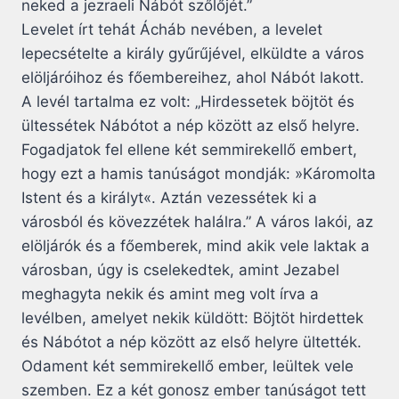
neked a jezraeli Nábót szőlőjét.”
Levelet írt tehát Ácháb nevében, a levelet
lepecsételte a király gyűrűjével, elküldte a város
elöljáróihoz és főembereihez, ahol Nábót lakott.
A levél tartalma ez volt: „Hirdessetek böjtöt és
ültessétek Nábótot a nép között az első helyre.
Fogadjatok fel ellene két semmirekellő embert,
hogy ezt a hamis tanúságot mondják: »Káromolta
Istent és a királyt«. Aztán vezessétek ki a
városból és kövezzétek halálra.” A város lakói, az
elöljárók és a főemberek, mind akik vele laktak a
városban, úgy is cselekedtek, amint Jezabel
meghagyta nekik és amint meg volt írva a
levélben, amelyet nekik küldött: Böjtöt hirdettek
és Nábótot a nép között az első helyre ültették.
Odament két semmirekellő ember, leültek vele
szemben. Ez a két gonosz ember tanúságot tett