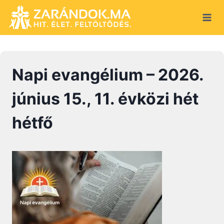
Skip
to
content
Napi evangélium – 2026.
június 15., 11. évközi hét
hétfő