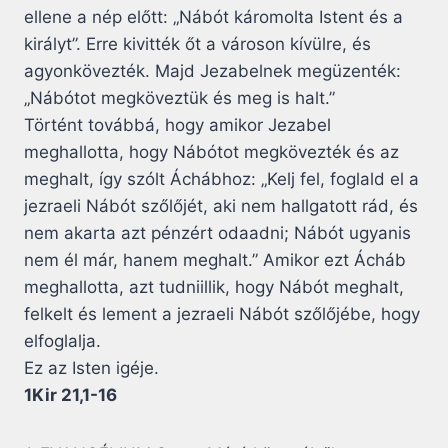
ellene a nép előtt: „Nábót káromolta Istent és a
királyt”. Erre kivitték őt a városon kívülre, és
agyonkövezték. Majd Jezabelnek megüzenték:
„Nábótot megköveztük és meg is halt.”
Történt továbbá, hogy amikor Jezabel
meghallotta, hogy Nábótot megkövezték és az
meghalt, így szólt Áchábhoz: „Kelj fel, foglald el a
jezraeli Nábót szőlőjét, aki nem hallgatott rád, és
nem akarta azt pénzért odaadni; Nábót ugyanis
nem él már, hanem meghalt.” Amikor ezt Ácháb
meghallotta, azt tudniillik, hogy Nábót meghalt,
felkelt és lement a jezraeli Nábót szőlőjébe, hogy
elfoglalja.
Ez az Isten igéje.
1Kir 21,1-16