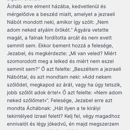
Ácháb erre elment házába, kedvetlenül és
mérgelődve a beszéd miatt, amelyet a jezraeli
Nábót mondott neki, amikor így szólt: „Nem
adom neked atyáim örökét.” Ágyára vetette
magát, a falnak fordította arcát és nem evett
semmit sem. Ekkor bement hozzá a felesége,
Jezabel, és megkérdezte: „Mi van veled? Miért
szomorodott meg a lelked és miért nem eszel
semmit sem?” Ő azt felelte: „Beszéltem a jezraeli
Nábóttal, és azt mondtam neki: »Add nekem
szőlődet, megkapod az árát, vagy ha úgy tetszik,
jobb szőlőt adok érte!« Ő azt felelte: »Nem adom
neked szőlőmet«”. Felesége, Jezabel erre azt
mondta Áchábnak: „Hát ilyen a te királyi
tekintélyed Izrael felett? Kelj fel, végy magadhoz
ennivalót és légy jókedvű, én majd megszerzem