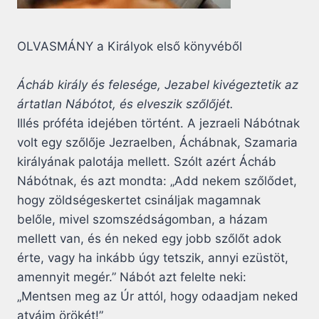
OLVASMÁNY a Királyok első könyvéből
Ácháb király és felesége, Jezabel kivégeztetik az
ártatlan Nábótot, és elveszik szőlőjét.
Illés próféta idejében történt. A jezraeli Nábótnak
volt egy szőlője Jezraelben, Áchábnak, Szamaria
királyának palotája mellett. Szólt azért Ácháb
Nábótnak, és azt mondta: „Add nekem szőlődet,
hogy zöldségeskertet csináljak magamnak
belőle, mivel szomszédságomban, a házam
mellett van, és én neked egy jobb szőlőt adok
érte, vagy ha inkább úgy tetszik, annyi ezüstöt,
amennyit megér.” Nábót azt felelte neki:
„Mentsen meg az Úr attól, hogy odaadjam neked
atyáim örökét!”