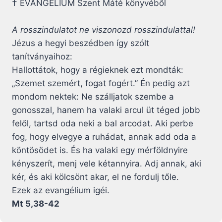
† EVANGÉLIUM Szent Máté könyvéből
A rosszindulatot ne viszonozd rosszindulattal!
Jézus a hegyi beszédben így szólt
tanítványaihoz:
Hallottátok, hogy a régieknek ezt mondták:
„Szemet szemért, fogat fogért.” Én pedig azt
mondom nektek: Ne szálljatok szembe a
gonosszal, hanem ha valaki arcul üt téged jobb
felől, tartsd oda neki a bal arcodat. Aki perbe
fog, hogy elvegye a ruhádat, annak add oda a
köntösödet is. És ha valaki egy mérföldnyire
kényszerít, menj vele kétannyira. Adj annak, aki
kér, és aki kölcsönt akar, el ne fordulj tőle.
Ezek az evangélium igéi.
Mt 5,38-42