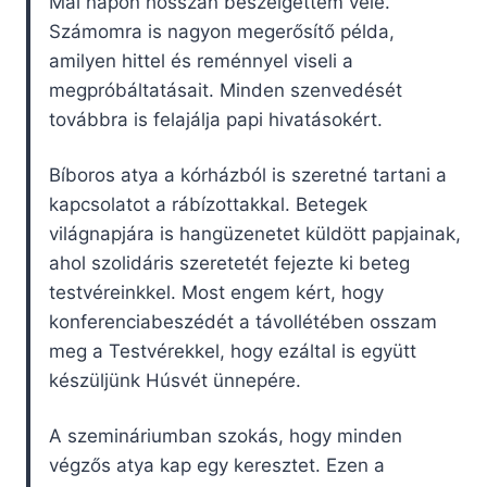
Mai napon hosszan beszélgettem vele.
Számomra is nagyon megerősítő példa,
amilyen hittel és reménnyel viseli a
megpróbáltatásait. Minden szenvedését
továbbra is felajálja papi hivatásokért.
Bíboros atya a kórházból is szeretné tartani a
kapcsolatot a rábízottakkal. Betegek
világnapjára is hangüzenetet küldött papjainak,
ahol szolidáris szeretetét fejezte ki beteg
testvéreinkkel. Most engem kért, hogy
konferenciabeszédét a távollétében osszam
meg a Testvérekkel, hogy ezáltal is együtt
készüljünk Húsvét ünnepére.
A szemináriumban szokás, hogy minden
végzős atya kap egy keresztet. Ezen a