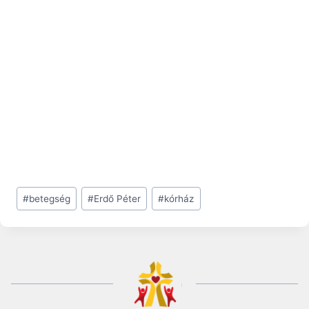
Post
#
betegség
#
Erdő Péter
#
kórház
Tags: