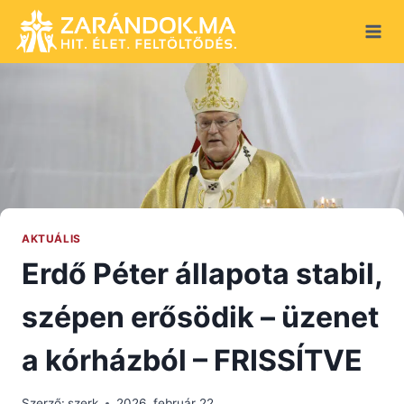
Skip
to
content
AKTUÁLIS
Erdő Péter állapota stabil,
szépen erősödik – üzenet
a kórházból – FRISSÍTVE
Szerző:
szerk
2026. február 22.