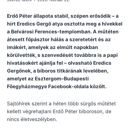
Erdő Péter állapota stabil, szépen erősödik – a
hírt Eredics Gergő atya osztotta meg a hívekkel
a Belvárosi Ferences-templomban. A műtéten
átesett főpásztor hálás a szeretetért és az
imákért, amelyek az elmúlt napokban
körülvették, s szenvedését továbbra is a papi
hivatásokért ajánlja fel – olvasható Eredics
Gergőnek, a bíboros titkárának levelében,
amelyet az Esztergom–Budapesti
Főegyházmegye Facebook-oldala közölt.
Sajtóhírek szerint a héten több sürgős műtétet
kellett végrehajtani Erdő Péter bíboroson, de
nincs életveszélyben.