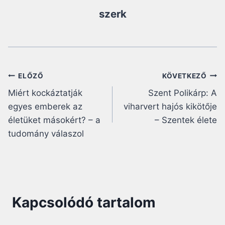
szerk
Bejegyzés
ELŐZŐ
KÖVETKEZŐ
Miért kockáztatják
Szent Polikárp: A
navigáció
egyes emberek az
viharvert hajós kikötője
életüket másokért? – a
– Szentek élete
tudomány válaszol
Kapcsolódó tartalom