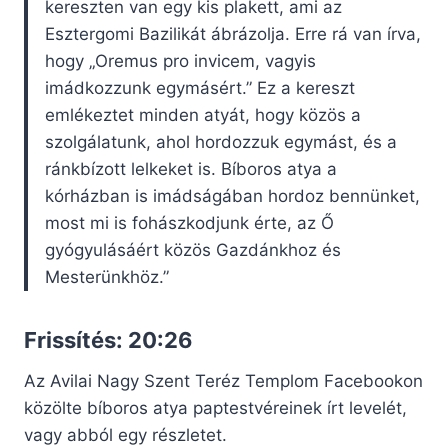
kereszten van egy kis plakett, ami az
Esztergomi Bazilikát ábrázolja. Erre rá van írva,
hogy „Oremus pro invicem, vagyis
imádkozzunk egymásért.” Ez a kereszt
emlékeztet minden atyát, hogy közös a
szolgálatunk, ahol hordozzuk egymást, és a
ránkbízott lelkeket is. Bíboros atya a
kórházban is imádságában hordoz bennünket,
most mi is fohászkodjunk érte, az Ő
gyógyulásáért közös Gazdánkhoz és
Mesterünkhöz.”
Frissítés: 20:26
Az Avilai Nagy Szent Teréz Templom Facebookon
közölte bíboros atya paptestvéreinek írt levelét,
vagy abból egy részletet.