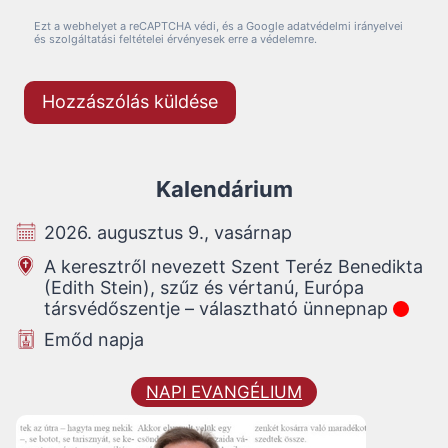
Ezt a webhelyet a reCAPTCHA védi, és a Google adatvédelmi irányelvei
és szolgáltatási feltételei érvényesek erre a védelemre.
Kalendárium
2026. augusztus 9., vasárnap
A keresztről nevezett Szent Teréz Benedikta
(Edith Stein), szűz és vértanú, Európa
társvédőszentje – választható ünnepnap
Emőd napja
NAPI EVANGÉLIUM