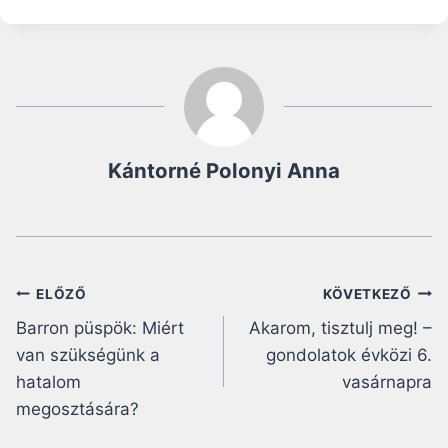
Kántorné Polonyi Anna
Bejegyzés
ELŐZŐ
KÖVETKEZŐ
Barron püspök: Miért
Akarom, tisztulj meg! –
navigáció
van szükségünk a
gondolatok évközi 6.
hatalom
vasárnapra
megosztására?