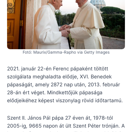
Fotó: Maurix/Gamma-Rapho via Getty Images
2021. január 22-én Ferenc pápaként töltött
szolgálata meghaladta elődje, XVI. Benedek
pápaságát, amely 2872 nap után, 2013. február
28-án ért véget. Mindkettőjük pápasága
elődjeikéhez képest viszonylag rövid időtartamú.
Szent II. János Pál pápa 27 éven át, 1978-tól
2005-ig, 9665 napon át ült Szent Péter trónján. A