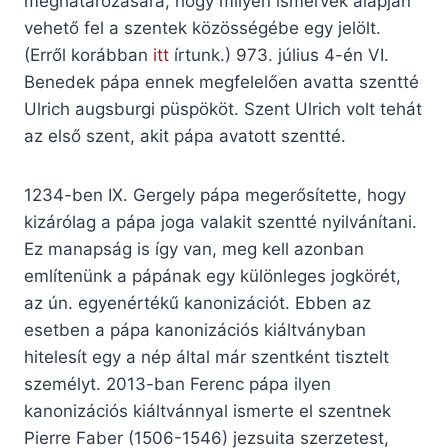
meghatározására, hogy milyen ismérvek alapján
vehető fel a szentek közösségébe egy jelölt.
(Erről korábban
itt
írtunk.) 973. július 4-én VI.
Benedek pápa ennek megfelelően avatta szentté
Ulrich augsburgi püspököt. Szent Ulrich volt tehát
az első szent, akit pápa avatott szentté.
1234-ben IX. Gergely pápa megerősítette, hogy
kizárólag a pápa joga valakit szentté nyilvánítani.
Ez manapság is így van, meg kell azonban
említenünk a pápának egy különleges jogkörét,
az ún. egyenértékű kanonizációt. Ebben az
esetben a pápa kanonizációs kiáltványban
hitelesít egy a nép által már szentként tisztelt
személyt. 2013-ban Ferenc pápa ilyen
kanonizációs kiáltvánnyal ismerte el szentnek
Pierre Faber (1506-1546) jezsuita szerzetest,