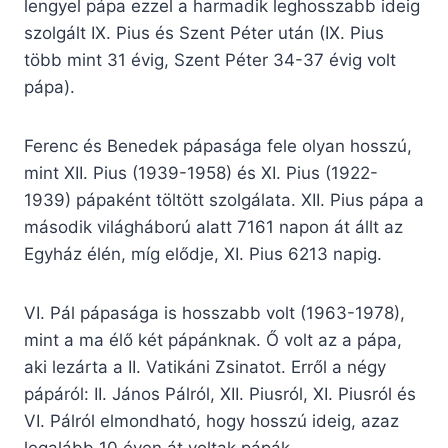
lengyel pápa ezzel a harmadik leghosszabb ideig
szolgált IX. Pius és Szent Péter után (IX. Pius
több mint 31 évig, Szent Péter 34-37 évig volt
pápa).
Ferenc és Benedek pápasága fele olyan hosszú,
mint XII. Pius (1939-1958) és XI. Pius (1922-
1939) pápaként töltött szolgálata. XII. Pius pápa a
második világháború alatt 7161 napon át állt az
Egyház élén, míg elődje, XI. Pius 6213 napig.
VI. Pál pápasága is hosszabb volt (1963-1978),
mint a ma élő két pápánknak. Ő volt az a pápa,
aki lezárta a II. Vatikáni Zsinatot. Erről a négy
pápáról: II. János Pálról, XII. Piusról, XI. Piusról és
VI. Pálról elmondható, hogy hosszú ideig, azaz
legalább 10 éven át voltak pápák.