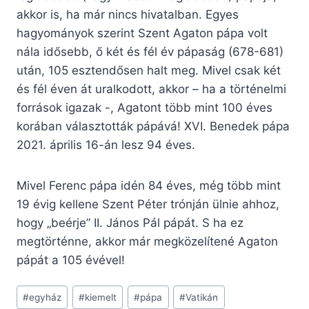
akkor is, ha már nincs hivatalban. Egyes
hagyományok szerint Szent Agaton pápa volt
nála idősebb, ő két és fél év pápaság (678-681)
után, 105 esztendősen halt meg. Mivel csak két
és fél éven át uralkodott, akkor – ha a történelmi
források igazak -, Agatont több mint 100 éves
korában választották pápává! XVI. Benedek pápa
2021. április 16-án lesz 94 éves.
Mivel Ferenc pápa idén 84 éves, még több mint
19 évig kellene Szent Péter trónján ülnie ahhoz,
hogy „beérje” II. János Pál pápát. S ha ez
megtörténne, akkor már megközelítené Agaton
pápát a 105 évével!
Post
#
egyház
#
kiemelt
#
pápa
#
Vatikán
Tags: