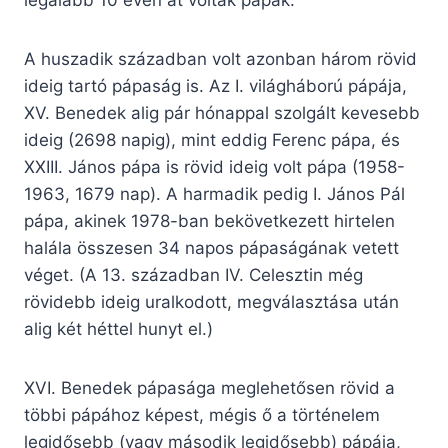
A huszadik században volt azonban három rövid
ideig tartó pápaság is. Az I. világháború pápája,
XV. Benedek alig pár hónappal szolgált kevesebb
ideig (2698 napig), mint eddig Ferenc pápa, és
XXIII. János pápa is rövid ideig volt pápa (1958-
1963, 1679 nap). A harmadik pedig I. János Pál
pápa, akinek 1978-ban bekövetkezett hirtelen
halála összesen 34 napos pápaságának vetett
véget. (A 13. században IV. Celesztin még
rövidebb ideig uralkodott, megválasztása után
alig két héttel hunyt el.)
XVI. Benedek pápasága meglehetősen rövid a
többi pápához képest, mégis ő a történelem
legidősebb (vagy második legidősebb) pápája,