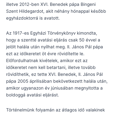
illetve 2012-ben XVI. Benedek pápa Bingeni
Szent Hildegardot, akit néhány hónappal később
egyházdoktorrá is avatott.
Az 1917-es Egyházi Törvénykönyv kimondta,
hogy a szentté avatási eljárás csak 50 évvel a
jelölt halála után nyílhat meg. II. János Pál pápa
ezt az időkeretet öt évre rövidítette le.
Előfordulhatnak kivételek, amikor ezt az
időkeretet nem kell betartani, illetve tovább
rövidíthetik, ez tette XVI. Benedek, II. János Pál
pápa 2005 áprilisában bekövetkezett halála után,
amikor ugyanazon év júniusában megnyitotta a
boldoggá avatási eljárást.
Történelmünk folyamán az átlagos idő valakinek