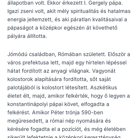
állapotban volt. Ekkor érkezett I. Gergely pápa.
Igazi zseni volt, akit mély spiritualitás és hatalmas
energia jellemzett, és aki páratlan kvalitásaival a
pápaságot a középkor egészén át követhető
pályára állította.
Jómódú családban, Rómában született. Először a
város prefektusa lett, majd egy hirtelen lépéssel
hátat fordított az anyagi világnak. Vagyonát
kolostorok alapítására fordította, sőt saját
palotájából is kolostort létesített. Aszkétikus
életet élt, majd, amikor felkérték, hogy ő legyen a
konstantinápolyi pápai követ, elfogadta a
felkérést. Amikor Péter trónja 590-ben
megüresedett, a római nép nyomására és
kérésére fogadta el a pozíciót, és még életében
sikerült lefektetnie a középkori kereszténység