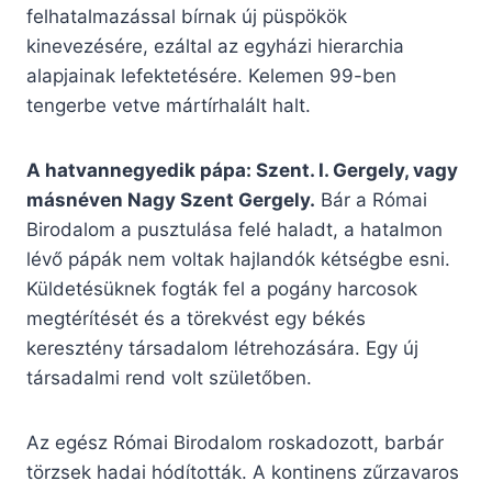
felhatalmazással bírnak új püspökök
kinevezésére, ezáltal az egyházi hierarchia
alapjainak lefektetésére. Kelemen 99-ben
tengerbe vetve mártírhalált halt.
A hatvannegyedik pápa: Szent. I. Gergely, vagy
másnéven Nagy Szent Gergely.
Bár a Római
Birodalom a pusztulása felé haladt, a hatalmon
lévő pápák nem voltak hajlandók kétségbe esni.
Küldetésüknek fogták fel a pogány harcosok
megtérítését és a törekvést egy békés
keresztény társadalom létrehozására. Egy új
társadalmi rend volt születőben.
Az egész Római Birodalom roskadozott, barbár
törzsek hadai hódították. A kontinens zűrzavaros