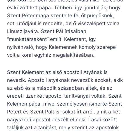
év között lett pápa. Többen úgy gondolják, hogy
Szent Péter maga szentelte fel őt püspöknek,
sőt, utódjául is rendelte, de ő visszalépett volna
Linusz javára. Szent Pál írásaiban
“munkatársaként” említi Kelement, így
nyilvánvaló, hogy Kelemennek komoly szerepe
volt a korai egyház megalakításában.
Szent Kelement az első apostoli Atyának is
nevezik. Apostoli atyáknak nevezzük azokat, akik
az első és a második században éltek, és az
eredeti tizenkét apostol tanítványai voltak. Szent
Kelemen pápa, mivel személyesen ismerte Szent
Pétert és Szent Pált is, sokat írt arról, amit a két
nagyszerű apostol beszélt el neki. Írásai között
találjuk azt a tanítást, mely szerint az apostolok