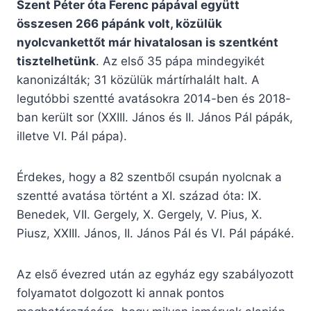
Szent Péter óta Ferenc pápával együtt
összesen 266 pápánk volt, közülük
nyolcvankettőt már hivatalosan is szentként
tisztelhetünk
. Az első 35 pápa mindegyikét
kanonizálták; 31 közülük mártírhalált halt. A
legutóbbi szentté avatásokra 2014-ben és 2018-
ban került sor (XXIII. János és II. János Pál pápák,
illetve VI. Pál pápa).
Érdekes, hogy a 82 szentből csupán nyolcnak a
szentté avatása történt a XI. század óta: IX.
Benedek, VII. Gergely, X. Gergely, V. Pius, X.
Piusz, XXIII. János, II. János Pál és VI. Pál pápáké.
Az első évezred után az egyház egy szabályozott
folyamatot dolgozott ki annak pontos