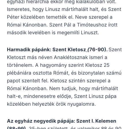
egyházi hierarchia ekkor még kialakulóban volt.
Ismeretes, hogy Linusz mártírhalált halt, és Szent
Péter közelében temették el. Neve szerepel a
Római Kánonban. Szent Pál a Timóteushoz írott
második levelében is megemlíti Linuszt.
Harmadik pápánk: Szent Kletosz
(
76-90).
Szent
Kletoszt más néven Anaklétosznak ismeri a
történelem. A hagyomány szerint Kletosz 25
plébániára osztotta Rómát, és bizonytalan számú
papot szentelt fel. Kletosz szintén szerepel a
Római Kánonban. Nem tudjuk, hogy mártírhalált
halt-e, mindenesetre elődje, Szent Linusz pápa
közelében helyezték örök nyugalomra.
Az egyház negyedik pápája: Szent I. Kelemen
(88-99).
35-ben született, és valamikor 88 és 90