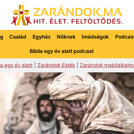
ég
Család
Egyház
Nőknek
Imádságok
Podcas
Biblia egy év alatt podcast
ia egy év alatt
|
Zarándok Esték
|
Zarándok mobilalkalm