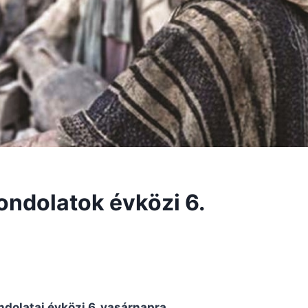
gondolatok évközi 6.
dolatai évközi 6. vasárnapra.