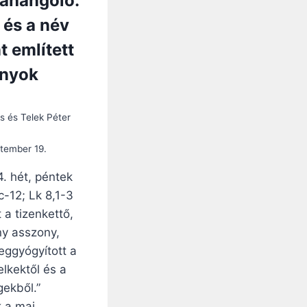
ráhangoló:
 és a név
t említett
nyok
s és Telek Péter
tember 19.
4. hét, péntek
c-12; Lk 8,1-3
t a tizenkettő,
y asszony,
eggyógyított a
elkektől és a
ekből.”
 a mai