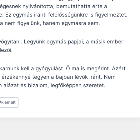
ségesnek nyilvánította, bemutathatta érte a
 Ez egymás iránti felelősségünkre is figyelmeztet.
kra nem figyelünk, hanem egymásra sem.
yógyítani. Legyünk egymás papjai, a másik ember
ezői.
arnunk kell a gyógyulást. Ő ma is megérint. Azért
érzékennyé tegyen a bajban lévők iránt. Nem
alázat és bizalom, legfőképpen szeretet.
#
kiemelt