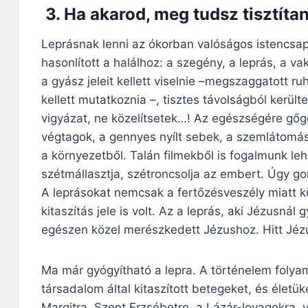
3. Ha akarod, meg tudsz tisztít
Leprásnak lenni az ókorban valóságos istencsap
hasonlított a halálhoz: a szegény, a leprás, a
a gyász jeleit kellett viselnie –megszaggatott ruh
kellett mutatkoznia –, tisztes távolságból kerül
vigyázat, ne közelítsetek…! Az egészségére gőg
végtagok, a gennyes nyílt sebek, a szemlátomást 
a környezetből. Talán filmekből is fogalmunk leh
szétmállasztja, szétroncsolja az embert. Úgy go
A leprásokat nemcsak a fertőzésveszély miatt k
kitaszítás jele is volt. Az a leprás, aki Jézusná
egészen közel merészkedett Jézushoz. Hitt Jézu
Ma már gyógyítható a lepra. A történelem folyam
társadalom által kitaszított betegeket, és élet
Margitra, Szent Erzsébetre, a Lázár-lovagokra, 