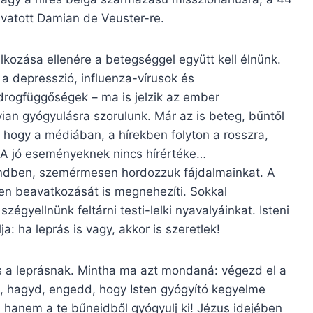
vatott Damian de Veuster-re.
ozása ellenére a betegséggel együtt kell élnünk.
 a depresszió, influenza-vírusok és
 drogfüggőségek – ma is jelzik az ember
ian gyógyulásra szorulunk. Már az is beteg, bűntől
 hogy a médiában, a hírekben folyton a rosszra,
 A jó eseményeknek nincs hírértéke…
ndben, szemérmesen hordozzuk fájdalmainkat. A
ten beavatkozását is megnehezíti. Sokkal
zégyellnünk feltárni testi-lelki nyavalyáinkat. Isteni
a: ha leprás is vagy, akkor is szeretlek!
a leprásnak. Mintha ma azt mondaná: végezd el a
tt, hagyd, engedd, hogy Isten gyógyító kegyelme
 hanem a te bűneidből gyógyulj ki! Jézus idejében