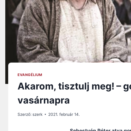
EVANGÉLIUM
Akarom, tisztulj meg! – 
vasárnapra
Szerző:
szerk
2021. február 14.
Sebestyén Péter atya gon