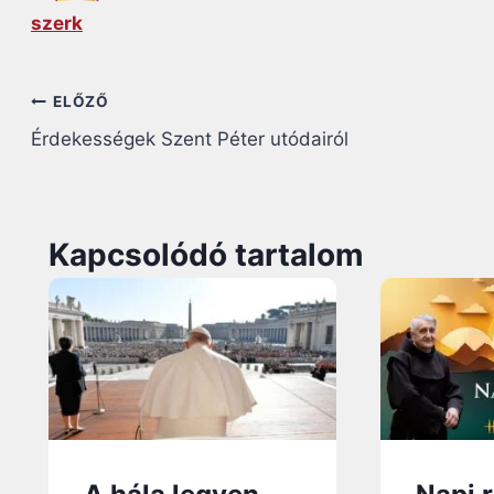
szerk
Bejegyzés
ELŐZŐ
Érdekességek Szent Péter utódairól
navigáció
Kapcsolódó tartalom