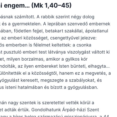
ani engem… (Mk 1,40–45)
ásnak számított. A rabbik szerint négy dolog
 vak és a gyermektelen. A leprában szenvedő embernek
ában, födetlen fejjel, betakart szakállal, ápolatlanul
te az emberi közösséget, csengettyűvel jelezve:
ös emberben is félelmet keltettek: a csonka
pusztuló emberi test látványa viszolygást váltott ki
et, milyen borzalmas, amikor a gyilkos kór
ndolták, az ilyen embereket Isten bünteti, elhagyta…
ülönítették el a közösségtől, hanem ez a megvetés, a
l gyógyulást keresett, megszegte a szabályokat, és
s isteni hatalmában és bízott a gyógyulásban.
án nagy szentek is szeretettel vették körül a
üket adták értük. Gondolhatunk Árpád-házi Szent
vagy a híres belga származású misszionáriusra, a 44