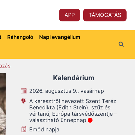
APP
TÁMOGATÁS
t
Ráhangoló
Napi evangélium
azás
Kalendárium
2026. augusztus 9., vasárnap
A keresztről nevezett Szent Teréz
Benedikta (Edith Stein), szűz és
vértanú, Európa társvédőszentje –
választható ünnepnap
Emőd napja