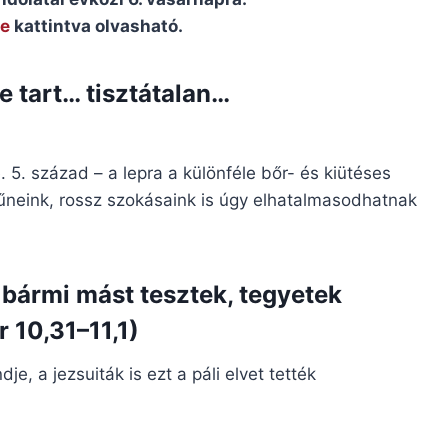
de
kattintva olvasható.
 tart… tisztátalan…
 5. század – a lepra a különféle bőr- és kiütéses
bűneink, rossz szokásaink is úgy elhatalmasodhatnak
y bármi mást tesztek, tegyetek
 10,31–11,1)
, a jezsuiták is ezt a páli elvet tették