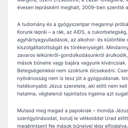
évesen leprásként meghalt, 2009-ben szentté a
A tudomány és a gyógyszeripar megannyi próbálk
Korunk leprái – a rák, az AIDS, a cukorbetegség,
agyhártyagyulladások, az alkohol- és különféle
kiszolgáltatottságát és törékenységét. Mindanny
zavaros lelkünkről-gondolkodásunkról árulkodik,
mások bűneire vagy bajára vagyunk kíváncsiak.
Betegségeinkkel nem szoktunk dicsekedni. Cse
nyilvánosság nem is tesz jót a gyógyulásnak. Is
hatékonyabb Jézus szeretete, aki előtt nem kell s
hatalma, végtelenül tapintatos irgalma azt sugallj
Mutasd meg magad a papoknak – mondja Jézus 
szentgyónásodat, borulj le vétkeiddel Urad elő
megérintsen! Ne mások bűneivel légy elfoglalva,