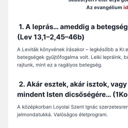
Az evangélium
i
1. A leprás… ameddig a betegsége
(Lev 13,1–2,45–46b)
A Leviták könyvének írásakor – legkésőbb a Kr.e.
betegségek gyűjtőfogalma volt. Lelki lepráink, 
rajtunk, mint ez a ragályos betegség.
2. Akár esztek, akár isztok, vag
mindent Isten dicsőségére… (1Kor
A középkorban Loyolai Szent Ignác szerzetesrendje
jelmondatukká. Valóságos életprogram.