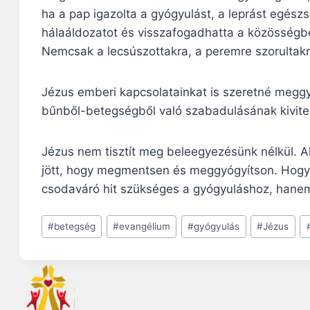
ha a pap igazolta a gyógyulást, a leprást egész
hálaáldozatot és visszafogadhatta a közösségbe.
Nemcsak a lecsúszottakra, a peremre szorulta
Jézus emberi kapcsolatainkat is szeretné megg
bűnből-betegségből való szabadulásának kivitel
Jézus nem tisztít meg beleegyezésünk nélkül. Ak
jött, hogy megmentsen és meggyógyítson. Hogy 
csodaváró hit szükséges a gyógyuláshoz, hanem 
Post
#
betegség
#
evangélium
#
gyógyulás
#
Jézus
Tags: