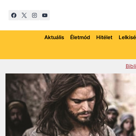
Skip
to
content
Aktuális
Életmód
Hitélet
Lelkis
Bibl