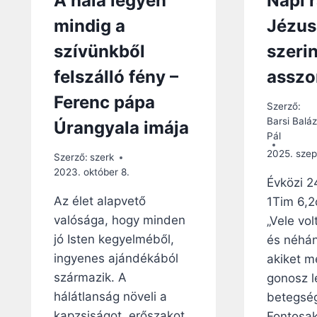
A hála legyen
Napi 
mindig a
Jézus
szívünkből
szerin
felszálló fény –
asszo
Ferenc pápa
Szerző:
Barsi Baláz
Úrangyala imája
Pál
2025. szep
Szerző:
szerk
2023. október 8.
Évközi 2
Az élet alapvető
1Tim 6,2
valósága, hogy minden
„Vele vol
jó Isten kegyelméből,
és néhán
ingyenes ajándékából
akiket m
származik. A
gonosz l
hálátlanság növeli a
betegség
kapzsiságot, erőszakot
Fontosak