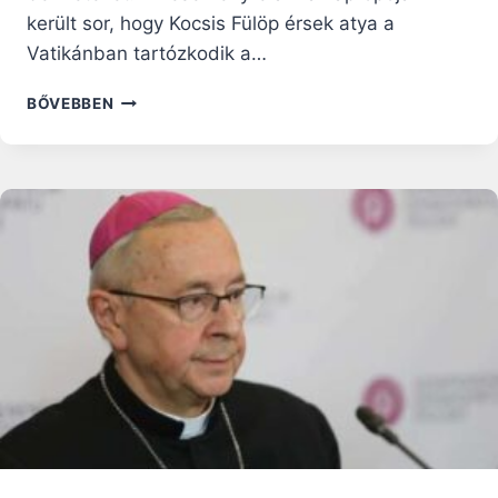
került sor, hogy Kocsis Fülöp érsek atya a
Vatikánban tartózkodik a…
FERENC
BŐVEBBEN
PÁPA
ÜZENT
A
MAGYAR
GÖRÖGKATOLIKUSOKNAK
–
VIDEÓ