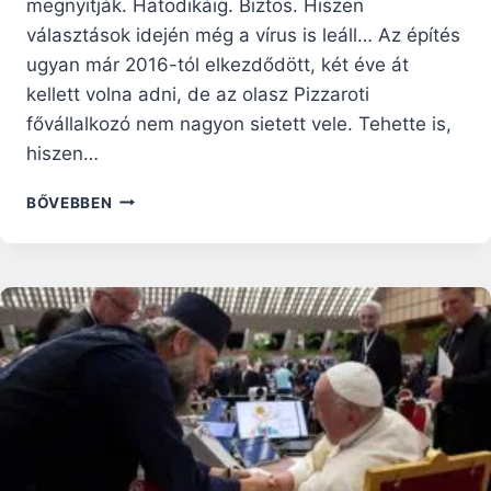
megnyitják. Hatodikáig. Biztos. Hiszen
választások idején még a vírus is leáll… Az építés
ugyan már 2016-tól elkezdődött, két éve át
kellett volna adni, de az olasz Pizzaroti
fővállalkozó nem nagyon sietett vele. Tehette is,
hiszen…
SZTRÁDA
BŐVEBBEN
ÉS
ADVENT