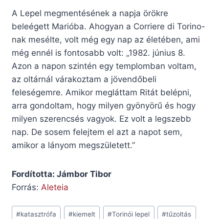
A Lepel megmentésének a napja örökre
beleégett Marióba. Ahogyan a Corriere di Torino-
nak mesélte, volt még egy nap az életében, ami
még ennél is fontosabb volt: „1982. június 8.
Azon a napon szintén egy templomban voltam,
az oltárnál várakoztam a jövendőbeli
feleségemre. Amikor megláttam Ritát belépni,
arra gondoltam, hogy milyen gyönyörű és hogy
milyen szerencsés vagyok. Ez volt a legszebb
nap. De sosem felejtem el azt a napot sem,
amikor a lányom megszületett.”
Fordította: Jámbor Tibor
Forrás:
Aleteia
Post
#
katasztrófa
#
kiemelt
#
Torinói lepel
#
tűzoltás