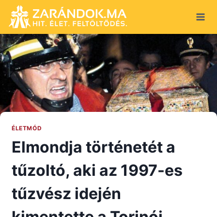
Skip
to
content
ÉLETMÓD
Elmondja történetét a
tűzoltó, aki az 1997-es
tűzvész idején
kimentette a Torinói