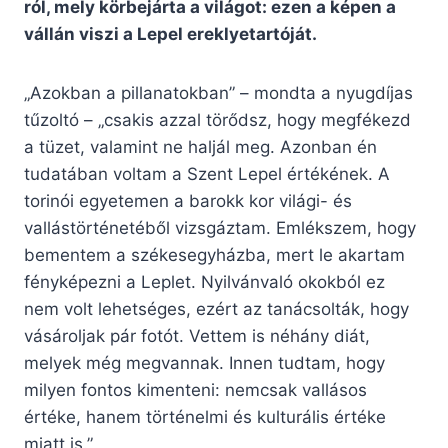
ról, mely körbejárta a világot: ezen a képen a
vállán viszi a Lepel ereklyetartóját.
„Azokban a pillanatokban” – mondta a nyugdíjas
tűzoltó – „csakis azzal törődsz, hogy megfékezd
a tüzet, valamint ne haljál meg. Azonban én
tudatában voltam a Szent Lepel értékének. A
torinói egyetemen a barokk kor világi- és
vallástörténetéből vizsgáztam. Emlékszem, hogy
bementem a székesegyházba, mert le akartam
fényképezni a Leplet. Nyilvánvaló okokból ez
nem volt lehetséges, ezért az tanácsolták, hogy
vásároljak pár fotót. Vettem is néhány diát,
melyek még megvannak. Innen tudtam, hogy
milyen fontos kimenteni: nemcsak vallásos
értéke, hanem történelmi és kulturális értéke
miatt is.”