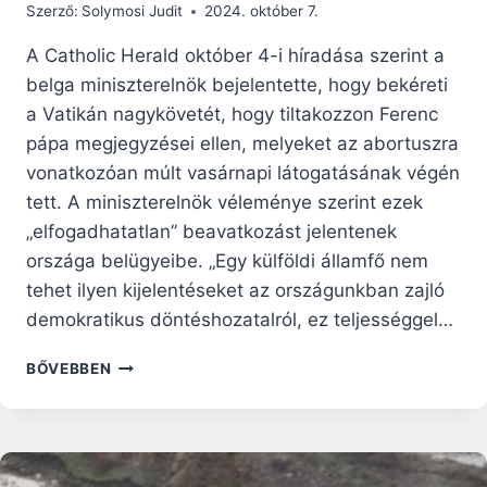
Szerző:
Solymosi Judit
2024. október 7.
A Catholic Herald október 4-i híradása szerint a
belga miniszterelnök bejelentette, hogy bekéreti
a Vatikán nagykövetét, hogy tiltakozzon Ferenc
pápa megjegyzései ellen, melyeket az abortuszra
vonatkozóan múlt vasárnapi látogatásának végén
tett. A miniszterelnök véleménye szerint ezek
„elfogadhatatlan” beavatkozást jelentenek
országa belügyeibe. „Egy külföldi államfő nem
tehet ilyen kijelentéseket az országunkban zajló
demokratikus döntéshozatalról, ez teljességgel…
BELGIUMBAN
BŐVEBBEN
BEKÉRETTÉK
A
PÁPAI
NUNCIUST
A