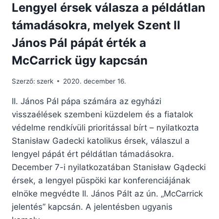
Lengyel érsek válasza a példátlan
támadásokra, melyek Szent II
János Pál pápát érték a
McCarrick ügy kapcsán
Szerző:
szerk
2020. december 16.
II. János Pál pápa számára az egyházi
visszaélések szembeni küzdelem és a fiatalok
védelme rendkívüli prioritással bírt – nyilatkozta
Stanisław Gadecki katolikus érsek, válaszul a
lengyel pápát ért példátlan támadásokra.
December 7-i nyilatkozatában Stanisław Gądecki
érsek, a lengyel püspöki kar konferenciájának
elnöke megvédte II. János Pált az ún. „McCarrick
jelentés” kapcsán. A jelentésben ugyanis