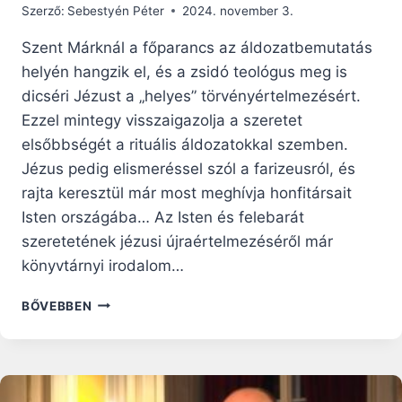
Szerző:
Sebestyén Péter
2024. november 3.
Szent Márknál a főparancs az áldozatbemutatás
helyén hangzik el, és a zsidó teológus meg is
dicséri Jézust a „helyes” törvényértelmezésért.
Ezzel mintegy visszaigazolja a szeretet
elsőbbségét a rituális áldozatokkal szemben.
Jézus pedig elismeréssel szól a farizeusról, és
rajta keresztül már most meghívja honfitársait
Isten országába… Az Isten és felebarát
szeretetének jézusi újraértelmezéséről már
könyvtárnyi irodalom…
SZERETET
BŐVEBBEN
NÉLKÜL
MIT
ÉR
AZ
EGÉSZ?…