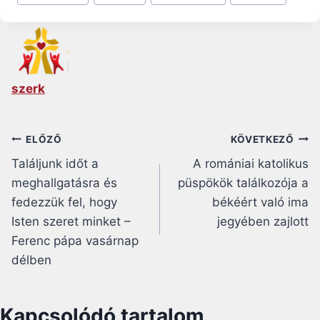
Tags:
szerk
Bejegyzés
ELŐZŐ
KÖVETKEZŐ
Találjunk időt a
A romániai katolikus
navigáció
meghallgatásra és
püspökök találkozója a
fedezzük fel, hogy
békéért való ima
Isten szeret minket –
jegyében zajlott
Ferenc pápa vasárnap
délben
Kapcsolódó tartalom