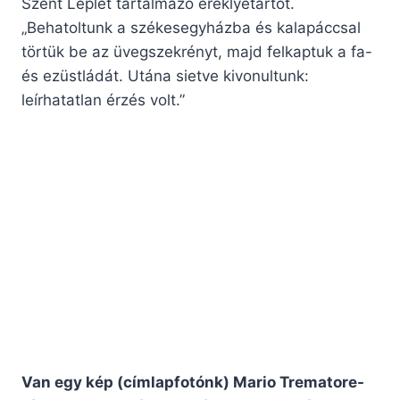
Szent Leplet tartalmazó ereklyetartót.
„Behatoltunk a székesegyházba és kalapáccsal
törtük be az üvegszekrényt, majd felkaptuk a fa-
és ezüstládát. Utána sietve kivonultunk:
leírhatatlan érzés volt.”
Van egy kép (címlapfotónk) Mario Trematore-