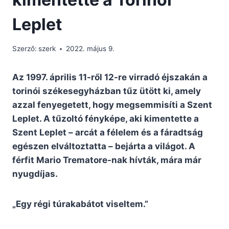
Leplet
Szerző:
szerk
2022. május 9.
Az 1997. április 11-ről 12-re virradó éjszakán a
torinói székesegyházban tűz ütött ki, amely
azzal fenyegetett, hogy megsemmisíti a Szent
Leplet. A tűzoltó fényképe, aki kimentette a
Szent Leplet – arcát a félelem és a fáradtság
egészen elváltoztatta – bejárta a világot. A
férfit Mario Trematore-nak hívták, mára már
nyugdíjas.
„Egy régi túrakabátot viseltem.”