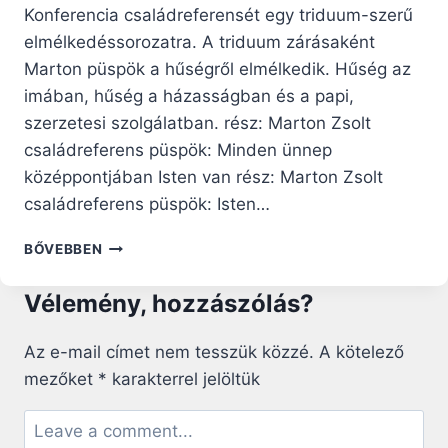
Konferencia családreferensét egy triduum-szerű
elmélkedéssorozatra. A triduum zárásaként
Marton püspök a hűségről elmélkedik. Hűség az
imában, hűség a házasságban és a papi,
szerzetesi szolgálatban. rész: Marton Zsolt
családreferens püspök: Minden ünnep
középpontjában Isten van rész: Marton Zsolt
családreferens püspök: Isten…
MARTON
BŐVEBBEN
ZSOLT
CSALÁDREFERENS
Vélemény, hozzászólás?
PÜSPÖK:
KITARTÁS
AZAZ
Az e-mail címet nem tesszük közzé.
A kötelező
HŰSÉG
mezőket
*
karakterrel jelöltük