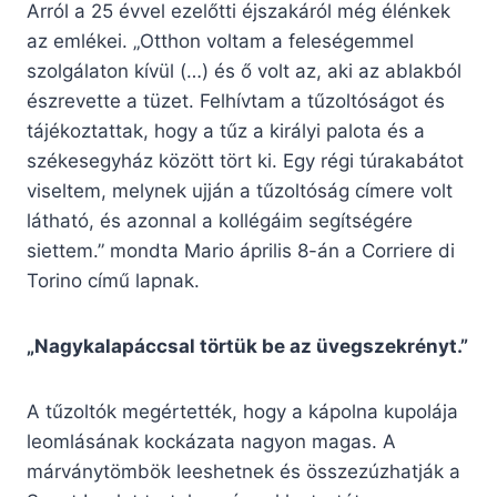
Arról a 25 évvel ezelőtti éjszakáról még élénkek
az emlékei. „Otthon voltam a feleségemmel
szolgálaton kívül (…) és ő volt az, aki az ablakból
észrevette a tüzet. Felhívtam a tűzoltóságot és
tájékoztattak, hogy a tűz a királyi palota és a
székesegyház között tört ki. Egy régi túrakabátot
viseltem, melynek ujján a tűzoltóság címere volt
látható, és azonnal a kollégáim segítségére
siettem.” mondta Mario április 8-án a Corriere di
Torino című lapnak.
„Nagykalapáccsal törtük be az üvegszekrényt.”
A tűzoltók megértették, hogy a kápolna kupolája
leomlásának kockázata nagyon magas. A
márványtömbök leeshetnek és összezúzhatják a