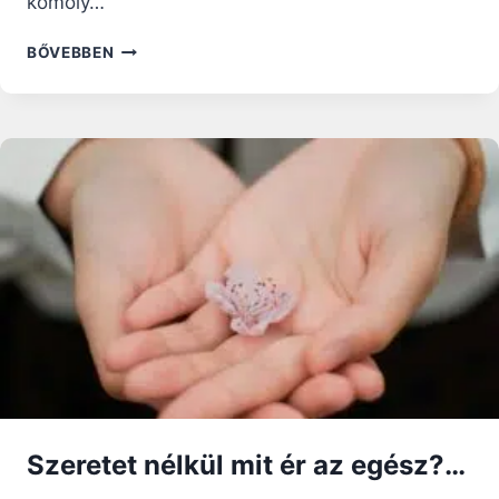
komoly…
LENGYEL
BŐVEBBEN
ÉRSEK
VÁLASZA
A
PÉLDÁTLAN
TÁMADÁSOKRA,
MELYEK
SZENT
II
JÁNOS
PÁL
PÁPÁT
ÉRTÉK
A
MCCARRICK
ÜGY
KAPCSÁN
Szeretet nélkül mit ér az egész?…