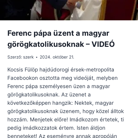
Ferenc pápa üzent a magyar
görögkatolikusoknak – VIDEÓ
Szerző:
szerk
2024. október 21.
Kocsis Fülöp hajdúdorogi érsek-metropolita
Facebookon osztotta meg videóját, melyben
Ferenc pápa személyesen üzen a magyar
görögkatolikusoknak. Az üzenet a
következőképpen hangzik: Nektek, magyar
görögkatolikusoknak üzenem, hogy közel álltok
hozzám. Menjetek előre! Imádkozom értetek, ti
pedig imádkozzatok értem. Isten áldjon
benneteket! Az eseményre annak apropóján