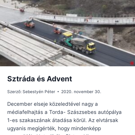
PÁPA
ABORTUSZRÓL
SZÓLÓ
„ELFOGADHATATLAN”
MEGJEGYZÉSEI
MIATT
Sztráda és Advent
Szerző:
Sebestyén Péter
2020. november 30.
December elseje közeledtével nagy a
médiafelhajtás a Torda- Szászsebes autópálya
1-es szakaszának átadása körül. Az elvtársak
ugyanis megígérték, hogy mindenképp