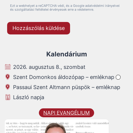
Ezt a webhelyet a reCAPTCHA védi, és a Google adatvédelmi irányelvei
és szolgáltatási feltételei érvényesek erre a védelemre.
Kalendárium
2026. augusztus 8., szombat
Szent Domonkos áldozópap – emléknap
Passaui Szent Altmann püspök – emléknap
László napja
NAPI EVANGÉLIUM