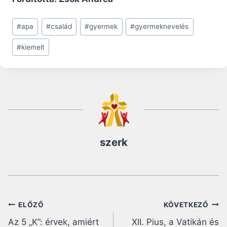
Post
#
apa
#
család
#
gyermek
#
gyermeknevelés
Tags:
#
kiemelt
szerk
Bejegyzés
ELŐZŐ
KÖVETKEZŐ
Az 5 „K”: érvek, amiért
XII. Pius, a Vatikán és