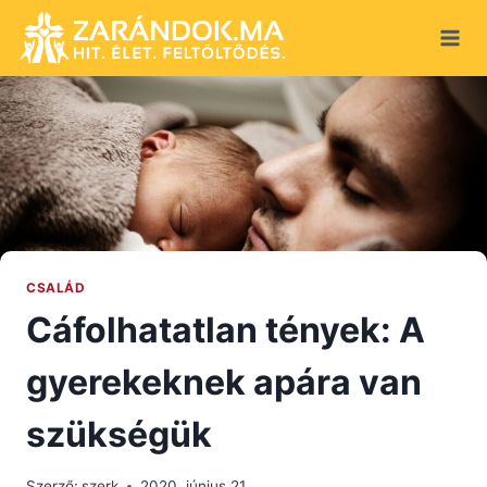
Skip
to
content
CSALÁD
Cáfolhatatlan tények: A
gyerekeknek apára van
szükségük
Szerző:
szerk
2020. június 21.