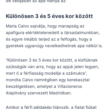
de valójában az apa hiánya az.”
Különösen 3 és 5 éves kor között
Maria Calvo sajnálja, hogy manapság az
apafigura elértéktelenedett a társadalmunkban,
és egyre inkább terjed az a felfogás, hogy a
gyerekek ugyanúgy nevelkedhetnek apa nélkül is.
“Különösen 3 és 5 éves kor között, a kisfiúknak
szükségük van arra, hogy az apjuk jelen legyen,
mert ő a férfiasság modellje a számukra”,
mondta Calvo nemrégiben egy kerekasztal
beszélgetésen, amelyet a Villacisneros
Alapitvány szervezett Madridban.
Amikor a férfi példakép hiányzik, a fiatal fiúkat