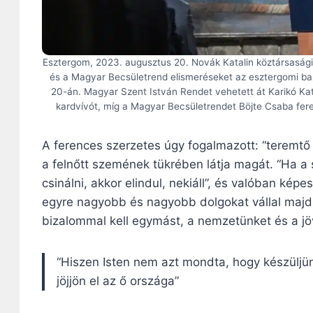
Esztergom, 2023. augusztus 20. Novák Katalin köztársasági
és a Magyar Becsületrend elismeréseket az esztergomi ba
20-án. Magyar Szent István Rendet vehetett át Karikó Kata
kardvívót, míg a Magyar Becsületrendet Böjte Csaba fer
A ferences szerzetes úgy fogalmazott: “teremtő 
a felnőtt szemének tükrében látja magát. “Ha a
csinálni, akkor elindul, nekiáll”, és valóban képe
egyre nagyobb és nagyobb dolgokat vállal majd.
bizalommal kell egymást, a nemzetünket és a jöv
“Hiszen Isten nem azt mondta, hogy készüljü
jöjjön el az ő országa”