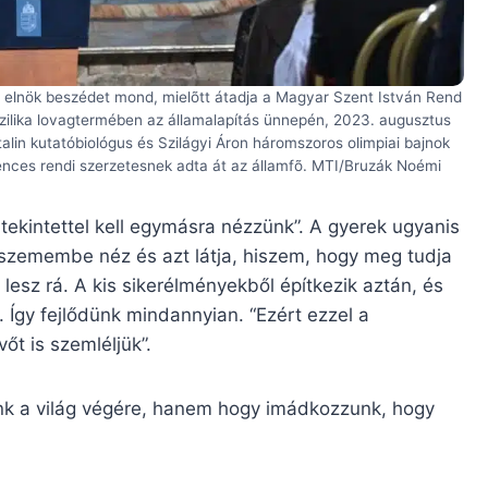
 elnök beszédet mond, mielõtt átadja a Magyar Szent István Rend
zilika lovagtermében az államalapítás ünnepén, 2023. augusztus
lin kutatóbiológus és Szilágyi Áron háromszoros olimpiai bajnok
ences rendi szerzetesnek adta át az államfõ. MTI/Bruzák Noémi
tekintettel kell egymásra nézzünk”. A gyerek ugyanis
 szemembe néz és azt látja, hiszem, hogy meg tudja
s lesz rá. A kis sikerélményekből építkezik aztán, és
 Így fejlődünk mindannyian. “Ezért ezzel a
őt is szemléljük”.
nk a világ végére, hanem hogy imádkozzunk, hogy