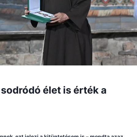
sodródó élet is érték a
pnek, ezt jelezi a kitüntetésem is – mondta azaz