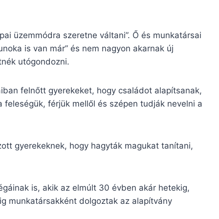
apai üzemmódra szeretne váltani”. Ő és munkatársai
r unoka is van már” és nem nagyon akarnak új
etnék utógondozni.
iban felnőtt gyerekeket, hogy családot alapítsanak,
 feleségük, férjük mellől és szépen tudják nevelni a
ozott gyerekeknek, hogy hagyták magukat tanítani,
gáinak is, akik az elmúlt 30 évben akár hetekig,
ig munkatársakként dolgoztak az alapítvány