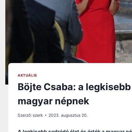
AKTUÁLIS
Böjte Csaba: a legkisebb 
magyar népnek
Szerző:
szerk
2023. augusztus 20.
A legkisebb sodródó élet és érték a magyar né