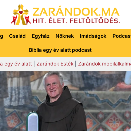
ég
Család
Egyház
Nőknek
Imádságok
Podcas
Biblia egy év alatt podcast
ia egy év alatt
|
Zarándok Esték
|
Zarándok mobilalkalm