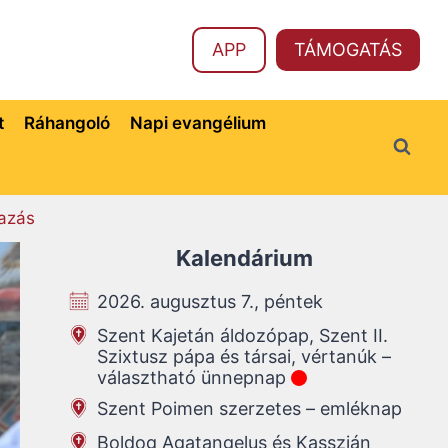
APP
TÁMOGATÁS
t
Ráhangoló
Napi evangélium
azás
Kalendárium
2026. augusztus 7., péntek
Szent Kajetán áldozópap, Szent II.
Szixtusz pápa és társai, vértanúk –
választható ünnepnap
Szent Poimen szerzetes – emléknap
Boldog Agatangelus és Kasszián