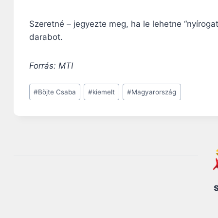
Szeretné – jegyezte meg, ha le lehetne “nyírogat
darabot.
Forrás: MTI
Post
#
Böjte Csaba
#
kiemelt
#
Magyarország
Tags: