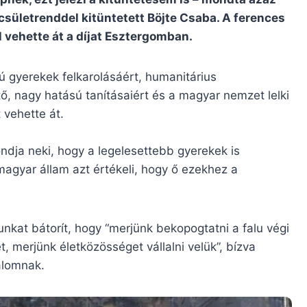
sületrenddel kitüntetett Böjte Csaba. A ferences
 vehette át a díjat Esztergomban.
ú gyerekek felkarolásáért, humanitárius
ő, nagy hatású tanításaiért és a magyar nemzet lelki
nt vehette át.
ndja neki, hogy a legelesettebb gyerekek is
agyar állam azt értékeli, hogy ő ezekhez a
nkat bátorít, hogy “merjünk bekopogtatni a falu végi
, merjünk életközösséget vállalni velük”, bízva
alomnak.