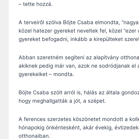
– tette hozzá.
A terveiről szólva Böjte Csaba elmondta, “nagy
közel hatezer gyereket neveltek fel, közel “eze
gyereket befogadni, inkább a kirepülteket szer
Abban szeretném segíteni az alapítvány otthona
akiknek pedig már van, azok ne sodródjanak el a
gyerekeiket – mondta.
Böjte Csaba szólt arról is, hálás az általa gond
hogy meghallgatták a jót, a szépet.
A ferences szerzetes köszönetet mondott a kollé
hónapokig önkéntesként, akár évekig, évtizedek
otthonaiban.