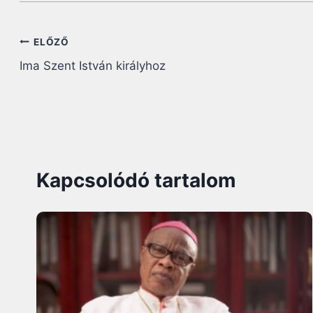
Bejegyzés
ELŐZŐ
Ima Szent István királyhoz
navigáció
Kapcsolódó tartalom