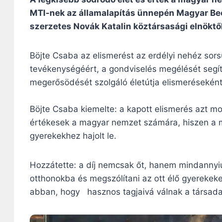
MTI-nek az államalapítás ünnepén Magyar Bec
szerzetes Novák Katalin köztársasági elnöktől
Böjte Csaba az elismerést az erdélyi nehéz sors
tevékenységéért, a gondviselés megélését segít
megerősödését szolgáló életútja elismeréseké
Böjte Csaba kiemelte: a kapott elismerés azt mo
értékesek a magyar nemzet számára, hiszen a m
gyerekekhez hajolt le.
Hozzátette: a díj nemcsak őt, hanem mindannyiu
otthonokba és megszólítani az ott élő gyerekeket
abban, hogy hasznos tagjaivá válnak a társad