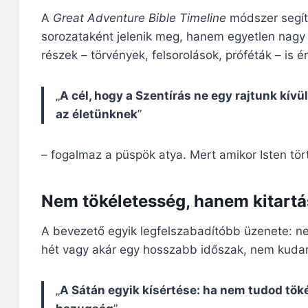
A
Great Adventure Bible Timeline
módszer segíts
sorozataként jelenik meg, hanem egyetlen nagy
részek – törvények, felsorolások, próféták – is é
„
A cél, hogy a Szentírás ne egy rajtunk kív
az életünknek
”
– fogalmaz a püspök atya. Mert amikor Isten tört
Nem tökéletesség, hanem kitartá
A bevezető egyik legfelszabadítóbb üzenete: ne
hét vagy akár egy hosszabb időszak, nem kudarc 
„
A Sátán egyik kísértése: ha nem tudod töké