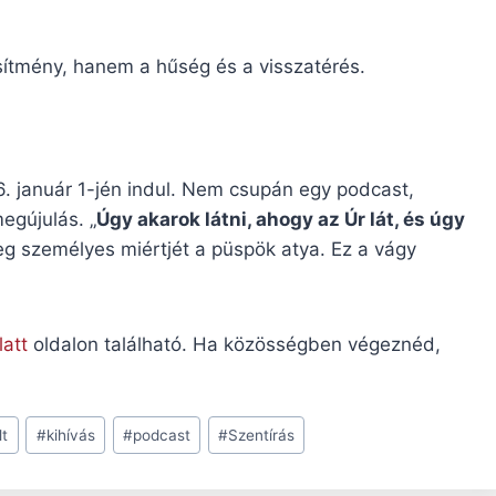
esítmény, hanem a hűség és a visszatérés.
. január 1-jén indul. Nem csupán egy podcast,
egújulás. „
Úgy akarok látni, ahogy az Úr lát, és úgy
meg személyes miértjét a püspök atya. Ez a vágy
att
oldalon található. Ha közösségben végeznéd,
lt
#
kihívás
#
podcast
#
Szentírás