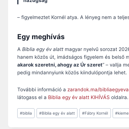
hazugság
”
– figyelmeztet Kornél atya. A lényeg nem a telj
Egy meghívás
A
Biblia egy év alatt
magyar nyelvű sorozat 2026
hanem közös út, imádságos figyelem és belső m
akarok szeretni, ahogy az Úr szeret
” – vallja 
pedig mindannyiunk közös kiindulópontja lehet.
További információ a
zarandok.ma/bibliaegyeval
látogass el a
Biblia egy év alatt KIHÍVÁS
oldalra.
Post
#
biblia
#
Biblia egy év alatt
#
Fábry Kornél
#
kieme
Tags: