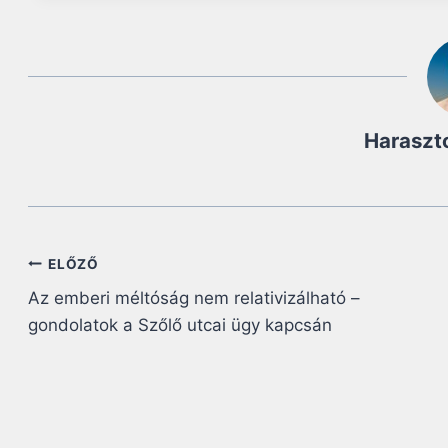
Haraszt
Bejegyzés
ELŐZŐ
Az emberi méltóság nem relativizálható –
navigáció
gondolatok a Szőlő utcai ügy kapcsán