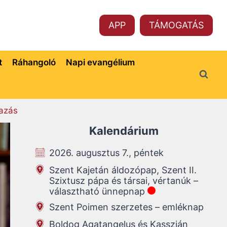
APP
TÁMOGATÁS
t
Ráhangoló
Napi evangélium
azás
Kalendárium
2026. augusztus 7., péntek
Szent Kajetán áldozópap, Szent II.
Szixtusz pápa és társai, vértanúk –
választható ünnepnap
Szent Poimen szerzetes – emléknap
Boldog Agatangelus és Kasszián