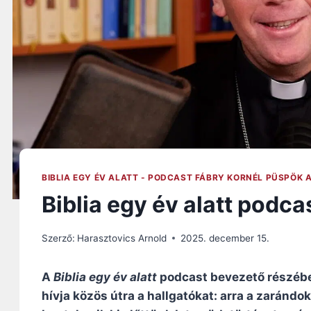
BIBLIA EGY ÉV ALATT - PODCAST FÁBRY KORNÉL PÜSPÖK 
Biblia egy év alatt podca
Szerző:
Harasztovics Arnold
2025. december 15.
A
Biblia egy év alatt
podcast bevezető részébe
hívja közös útra a hallgatókat: arra a zarándo