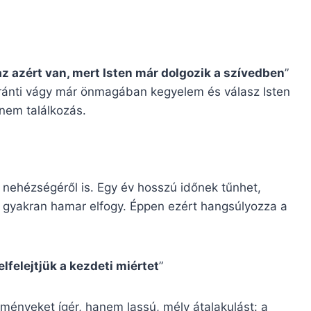
, az azért van, mert Isten már dolgozik a szívedben
”
 iránti vágy már önmagában kegyelem és válasz Isten
anem találkozás.
 nehézségéről is. Egy év hosszú időnek tűnhet,
s gyakran hamar elfogy. Éppen ezért hangsúlyozza a
lfelejtjük a kezdeti miértet
”
lményeket ígér, hanem lassú, mély átalakulást: a