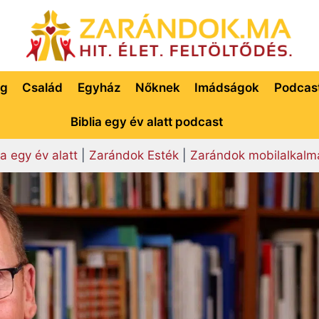
ég
Család
Egyház
Nőknek
Imádságok
Podcas
Biblia egy év alatt podcast
ia egy év alatt
|
Zarándok Esték
|
Zarándok mobilalkalm