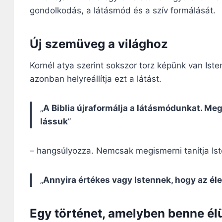
gondolkodás, a látásmód és a szív formálását.
Új szemüveg a világhoz
Kornél atya szerint sokszor torz képünk van Iste
azonban helyreállítja ezt a látást.
„
A Biblia újraformálja a látásmódunkat. Meg
lássuk
”
– hangsúlyozza. Nemcsak megismerni tanítja Iste
„
Annyira értékes vagy Istennek, hogy az éle
Egy történet, amelyben benne él