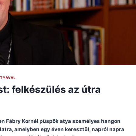
ATYÁVAL
st: felkészülés az útra
n Fábry Kornél püspök atya személyes hangon
klatra, amelyben egy éven keresztül, napról napra