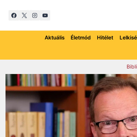
Skip
to
content
Aktuális
Életmód
Hitélet
Lelkis
Bibl