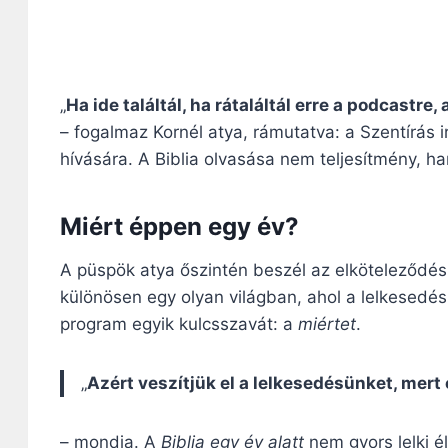
„
Ha ide találtál, ha rátaláltál erre a podcastre
– fogalmaz Kornél atya, rámutatva: a Szentírás
hívására. A Biblia olvasása nem teljesítmény, h
Miért éppen egy év?
A püspök atya őszintén beszél az elköteleződés
különösen egy olyan világban, ahol a lelkesedé
program egyik kulcsszavát: a
miértet
.
„
Azért veszítjük el a lelkesedésünket, mert e
– mondja. A
Biblia egy év alatt
nem gyors lelki é