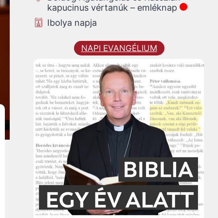
kapucinus vértanúk – emléknap
Ibolya napja
NAPI EVANGÉLIUM