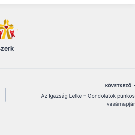
szerk
KÖVETKEZŐ
Az Igazság Lelke – Gondolatok pünkö
vasárnapjá