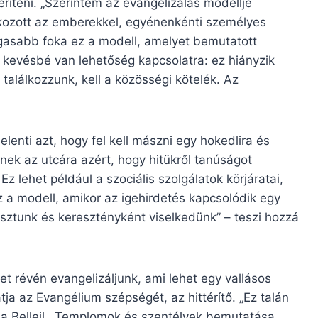
meríteni. „Szerintem az evangelizálás modellje
lkozott az emberekkel, egyénenkénti személyes
gasabb foka ez a modell, amelyet bemutatott
 kevésbé van lehetőség kapcsolatra: ez hiányzik
alálkozzunk, kell a közösségi kötelék. Az
lenti azt, hogy fel kell mászni egy hokedlira és
nek az utcára azért, hogy hitükről tanúságot
z lehet például a szociális szolgálatok körjáratai,
z a modell, amikor az igehirdetés kapcsolódik egy
 osztunk és keresztényként viselkedünk” – teszi hozzá
t révén evangelizáljunk, ami lehet egy vallásos
ja az Evangélium szépségét, az hittérítő. „Ez talán
tja Belleil. „Templomok és szentélyek bemutatása,