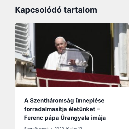
Kapcsolódó tartalom
A Szentháromság ünneplése
forradalmasítja életünket –
Ferenc pápa Úrangyala imája
Szerző:
szerk
2022. június 12.