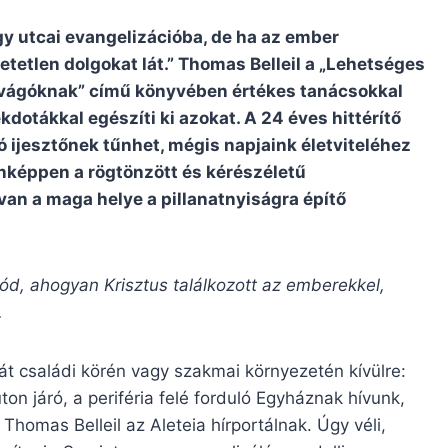
gy utcai evangelizációba, de ha az ember
etetlen dolgokat lát.” Thomas Belleil a „Lehetséges
evágóknak” című könyvében értékes tanácsokkal
dotákkal egészíti ki azokat. A 24 éves hittérítő
ió ijesztőnek tűnhet, mégis napjaink életviteléhez
nképpen a rögtönzött és kérészéletű
van a maga helye a pillanatnyiságra építő
ód, ahogyan Krisztus találkozott az emberekkel,
.
ját családi körén vagy szakmai környezetén kívülre:
on járó, a periféria felé forduló Egyháznak hívunk,
Thomas Belleil az Aleteia hírportálnak. Úgy véli,