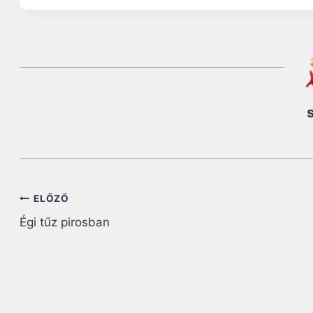
Bejegyzés
ELŐZŐ
Égi tűz pirosban
navigáció