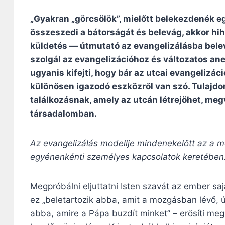
„Gyakran „görcsölök”, mielőtt belekezdenék e
összeszedi a bátorságát és belevág, akkor hih
küldetés — útmutató az evangelizálásba bel
szolgál az evangelizációhoz és változatos anek
ugyanis kifejti, hogy bár az utcai evangelizác
különösen igazodó eszközről van szó. Tulajdo
találkozásnak, amely az utcán létrejöhet, meg
társadalomban.
Az evangelizálás modellje mindenekelőtt az a m
egyénenkénti személyes kapcsolatok keretében
Megpróbálni eljuttatni Isten szavát az ember sa
ez „beletartozik abba, amit a mozgásban lévő, út
abba, amire a Pápa buzdít minket” – erősíti meg 