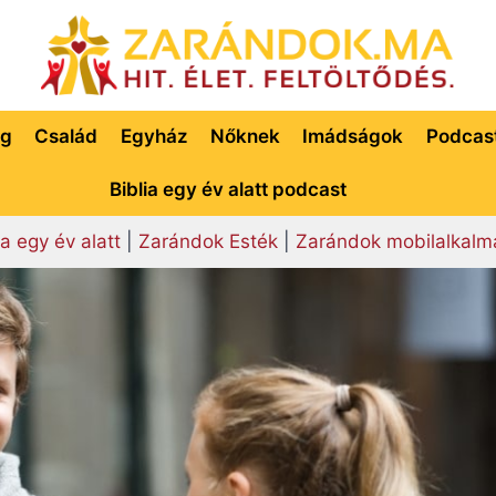
ég
Család
Egyház
Nőknek
Imádságok
Podcas
Biblia egy év alatt podcast
ia egy év alatt
|
Zarándok Esték
|
Zarándok mobilalkalm