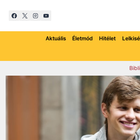
Skip
to
content
Aktuális
Életmód
Hitélet
Lelkis
Bibl