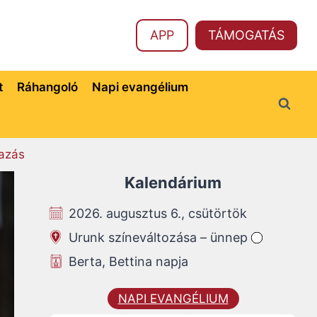
APP
TÁMOGATÁS
t
Ráhangoló
Napi evangélium
azás
Kalendárium
2026. augusztus 6., csütörtök
Urunk színeváltozása – ünnep
Berta, Bettina napja
NAPI EVANGÉLIUM