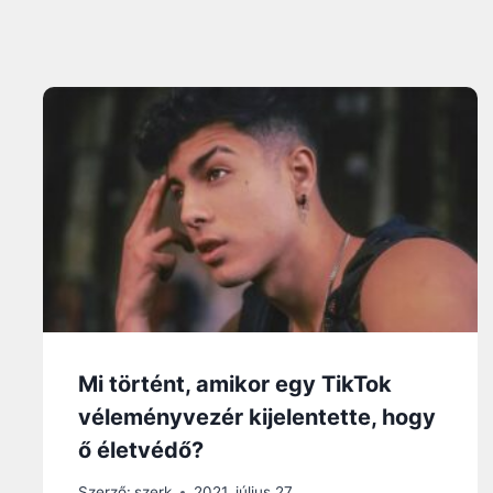
Mi történt, amikor egy TikTok
véleményvezér kijelentette, hogy
ő életvédő?
Szerző:
szerk
2021. július 27.