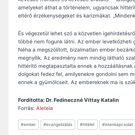
amelyeket áthat a történelem, ugyancsak hittérí
eltérő érzékenységeket és karizmákat. „Minden
És végezetül lehet szó a közvetlen igehirdetésr
többé nem fogunk látni. Az ember levetkőzheti g
Néha a megszólított, bizalmatlan ember bezárkó
megnyílik. Az eredmény nem mindig látható szab
hittérítő megtapasztalta ennek a hozzáállásnak
dolgokat fedez fel, amilyenekre gondolni sem me
ennek a gyümölcseit. Az embereknek ma is szük
Fordította: Dr. Fedineczné Vittay Katalin
Forrás:
Aleteia
Post
#
ember
#
evangelizálás
#
hitélet
#
istenkapcsolat
Tags: