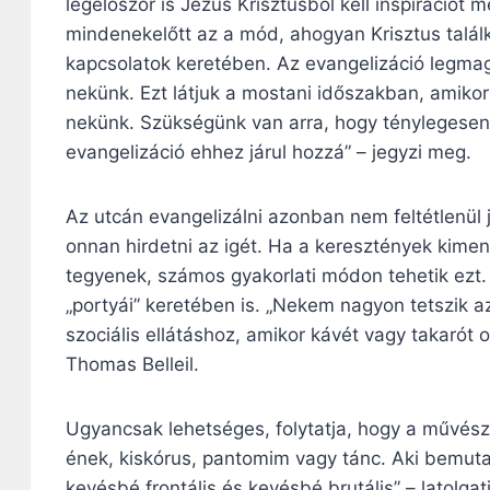
legelőször is Jézus Krisztusból kell inspirációt 
mindenekelőtt az a mód, ahogyan Krisztus talá
kapcsolatok keretében. Az evangelizáció legma
nekünk. Ezt látjuk a mostani időszakban, amikor
nekünk. Szükségünk van arra, hogy ténylegesen t
evangelizáció ehhez járul hozzá” – jegyzi meg.
Az utcán evangelizálni azonban nem feltétlenül je
onnan hirdetni az igét. Ha a keresztények kimen
tegyenek, számos gyakorlati módon tehetik ezt. E
„portyái” keretében is. „Nekem nagyon tetszik a
szociális ellátáshoz, amikor kávét vagy takarót
Thomas Belleil.
Ugyancsak lehetséges, folytatja, hogy a művésze
ének, kiskórus, pantomim vagy tánc. Aki bemutat
kevésbé frontális és kevésbé brutális” – latolga