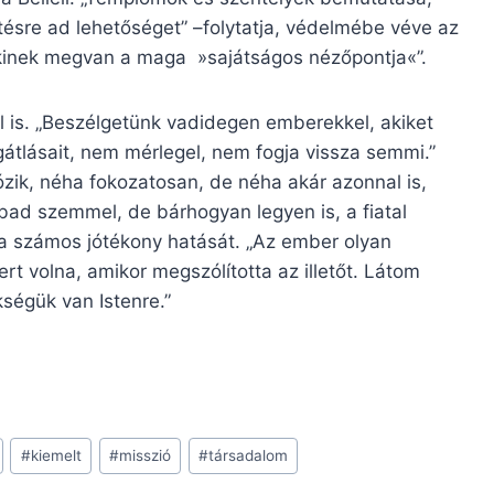
tésre ad lehetőséget” –folytatja, védelmébe véve az
kinek megvan a maga »sajátságos nézőpontja«”.
ől is. „Beszélgetünk vadidegen emberekkel, akiket
átlásait, nem mérlegel, nem fogja vissza semmi.”
zik, néha fokozatosan, de néha akár azonnal is,
ad szemmel, de bárhogyan legyen is, a fiatal
 a számos jótékony hatását. „Az ember olyan
rt volna, amikor megszólította az illetőt. Látom
ségük van Istenre.”
#
kiemelt
#
misszió
#
társadalom