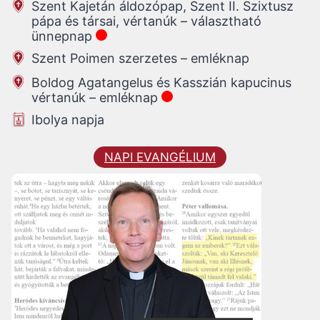
Szent Kajetán áldozópap, Szent II. Szixtusz
pápa és társai, vértanúk – választható
ünnepnap
Szent Poimen szerzetes – emléknap
Boldog Agatangelus és Kasszián kapucinus
vértanúk – emléknap
Ibolya napja
NAPI EVANGÉLIUM