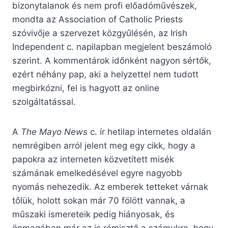
bizonytalanok és nem profi előadóművészek,
mondta az Association of Catholic Priests
szóvivője a szervezet közgyűlésén, az Irish
Independent c. napilapban megjelent beszámoló
szerint. A kommentárok időnként nagyon sértők,
ezért néhány pap, aki a helyzettel nem tudott
megbirkózni, fel is hagyott az online
szolgáltatással.
A
The Mayo News
c. ír hetilap internetes oldalán
nemrégiben arról jelent meg egy cikk, hogy a
papokra az interneten közvetített misék
számának emelkedésével egyre nagyobb
nyomás nehezedik. Az emberek tetteket várnak
tőlük, holott sokan már 70 fölött vannak, a
műszaki ismereteik pedig hiányosak, és