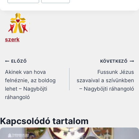
szerk
Bejegyzés
ELŐZŐ
KÖVETKEZŐ
Akinek van hova
Fussunk Jézus
navigáció
felnéznie, az boldog
szavaival a szívünkben
lehet – Nagyböjti
– Nagyböjti ráhangoló
ráhangoló
Kapcsolódó tartalom