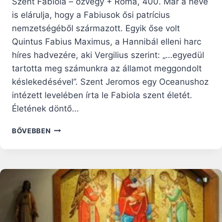
Szent Fabiola – özvegy + Róma, 400. Már a neve
is elárulja, hogy a Fabiusok ősi patrícius
nemzetségéből származott. Egyik őse volt
Quintus Fabius Maximus, a Hannibál elleni harc
híres hadvezére, aki Vergilius szerint: „…egyedül
tartotta meg számunkra az államot meggondolt
késlekedésével”. Szent Jeromos egy Oceanushoz
intézett levelében írta le Fabiola szent életét.
Életének döntő…
SZENT
BŐVEBBEN
FABIOLA:
„SOK
BŰNE
BOCSÁNATOT
NYER
ANNAK,
AKI
NAGYON
SZERET”