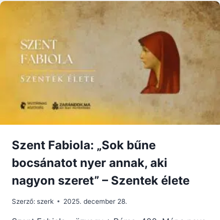
PÜSPÖK
A
PÁPALÁTOGATÁSRÓL
Szent Fabiola: „Sok bűne
bocsánatot nyer annak, aki
nagyon szeret” – Szentek élete
Szerző:
szerk
2025. december 28.