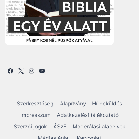
Szerkesztőség
Alapítvány
Hírbeküldés
Impresszum
Adatkezelési tájékoztató
Szerzői jogok
ÁSzF
Moderálási alapelvek
Médiaajánlat
Kapcsolat