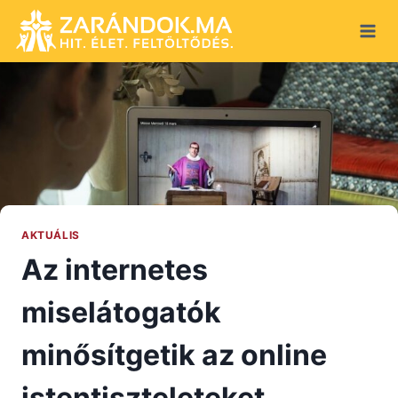
Skip
to
content
AKTUÁLIS
Az internetes
miselátogatók
minősítgetik az online
istentiszteleteket