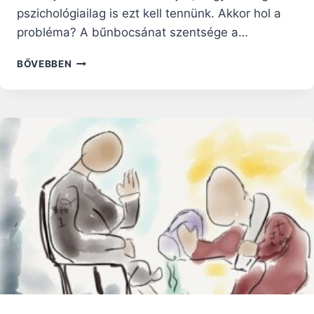
pszichológiailag is ezt kell tennünk. Akkor hol a
probléma? A bűnbocsánat szentsége a…
GYÓGYULÁS
BŐVEBBEN
A
BŰNBÁNAT
SZENTSÉGÉBEN