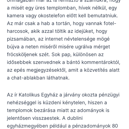
önmagában már az is rémisztő a számukra, hogy
a misét egy üres templomban, hívek nélkül, egy
kamera vagy okostelefon előtt kell bemutatniuk.
Az már csak a hab a tortán, hogy vannak fotel-
harcosok, akik azzal töltik az idejüket, hogy
pizsamában, az internet névtelensége mögé
bújva a neten miséről misére ugrálva mérget
fröcsköljenek szét. Sok pap, különösen az
idősebbek szenvednek a bántó kommentároktól,
az epés megjegyzésektől, amit a közvetítés alatt
a chat-ablakban láthatnak.
Az ír Katolikus Egyház a járvány okozta pénzügyi
nehézséggel is küzdeni kénytelen, hiszen a
templomok bezárása miatt az adományok is
jelentősen visszaestek. A dublini
egyházmegyében például a pénzadományok 80