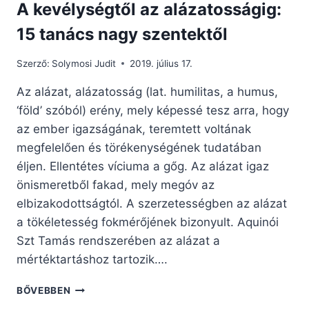
A kevélységtől az alázatosságig:
15 tanács nagy szentektől
Szerző:
Solymosi Judit
2019. július 17.
Az alázat, alázatosság (lat. humilitas, a humus,
‘föld’ szóból) erény, mely képessé tesz arra, hogy
az ember igazságának, teremtett voltának
megfelelően és törékenységének tudatában
éljen. Ellentétes víciuma a gőg. Az alázat igaz
önismeretből fakad, mely megóv az
elbizakodottságtól. A szerzetességben az alázat
a tökéletesség fokmérőjének bizonyult. Aquinói
Szt Tamás rendszerében az alázat a
mértéktartáshoz tartozik….
A
BŐVEBBEN
KEVÉLYSÉGTŐL