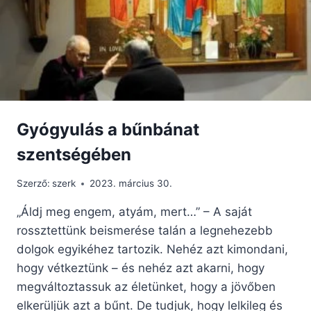
–
SZENTEK
ÉLETE
Gyógyulás a bűnbánat
szentségében
Szerző:
szerk
2023. március 30.
„Áldj meg engem, atyám, mert…” – A saját
rossztettünk beismerése talán a legnehezebb
dolgok egyikéhez tartozik. Nehéz azt kimondani,
hogy vétkeztünk – és nehéz azt akarni, hogy
megváltoztassuk az életünket, hogy a jövőben
elkerüljük azt a bűnt. De tudjuk, hogy lelkileg és