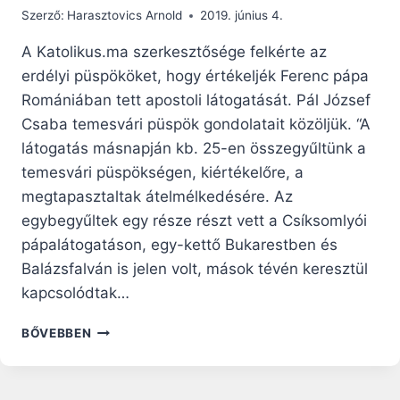
Szerző:
Harasztovics Arnold
2019. június 4.
A Katolikus.ma szerkesztősége felkérte az
erdélyi püspököket, hogy értékeljék Ferenc pápa
Romániában tett apostoli látogatását. Pál József
Csaba temesvári püspök gondolatait közöljük. “A
látogatás másnapján kb. 25-en összegyűltünk a
temesvári püspökségen, kiértékelőre, a
megtapasztaltak átelmélkedésére. Az
egybegyűltek egy része részt vett a Csíksomlyói
pápalátogatáson, egy-kettő Bukarestben és
Balázsfalván is jelen volt, mások tévén keresztül
kapcsolódtak…
PÁL
BŐVEBBEN
JÓZSEF
CSABA
TEMESVÁRI