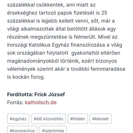
százalékkal csökkentek, ami miatt az
érsekséghez tartozó papok fizetését is 25
százalékkal is lejjebb kellett venni, sőt, már a
világi alkalmazottak által betöltött állások egy
részének megszüntetése is felmerült. Mivel az
írországi Katolikus Egyház finanszírozása a világ
sok országában folytatott gyakorlattól eltérően
magánadományokból történik, ezért bizonyos
vélemények szerint akár a további fennmaradása
is kockán forog.
Fordította: Frick József
Forrás:
katholisch.de
Post
#
egyház
#
élő közvetítés
#
hitélet
#
kiemelt
Tags:
#
koronavírus
#
szentmise