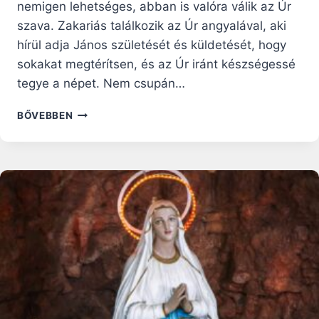
nemigen lehetséges, abban is valóra válik az Úr
szava. Zakariás találkozik az Úr angyalával, aki
hírül adja János születését és küldetését, hogy
sokakat megtérítsen, és az Úr iránt készségessé
tegye a népet. Nem csupán…
ADVENTI
BŐVEBBEN
RÁHANGOLÓ:
KERESZTELŐ
JÁNOS
SZÜLETÉSÉNEK
HÍRÜLADÁSA