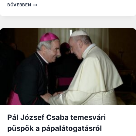
MIÉRT
BŐVEBBEN
VAN
LOURDES-
NAK
CSUPÁN
70
ELISMERT
CSODÁJA?
Pál József Csaba temesvári
püspök a pápalátogatásról