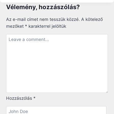
AZ
Vélemény, hozzászólás?
ALÁZATOSSÁGIG:
15
TANÁCS
Az e-mail címet nem tesszük közzé.
A kötelező
NAGY
mezőket
*
karakterrel jelöltük
SZENTEKTŐL
Hozzászólás
*