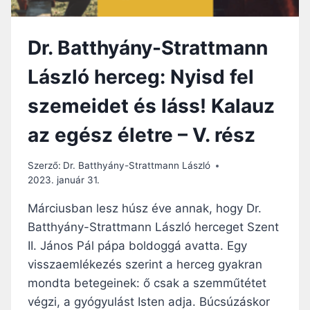
–
VI.
BEFEJEZŐ
Dr. Batthyány-Strattmann
RÉSZ
László herceg: Nyisd fel
szemeidet és láss! Kalauz
az egész életre – V. rész
Szerző:
Dr. Batthyány-Strattmann László
2023. január 31.
Márciusban lesz húsz éve annak, hogy Dr.
Batthyány-Strattmann László herceget Szent
II. János Pál pápa boldoggá avatta. Egy
visszaemlékezés szerint a herceg gyakran
mondta betegeinek: ő csak a szemműtétet
végzi, a gyógyulást Isten adja. Búcsúzáskor