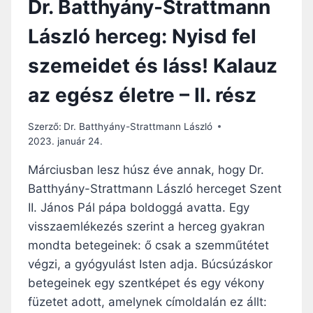
Dr. Batthyány-Strattmann
László herceg: Nyisd fel
szemeidet és láss! Kalauz
az egész életre – II. rész
Szerző:
Dr. Batthyány-Strattmann László
2023. január 24.
Márciusban lesz húsz éve annak, hogy Dr.
Batthyány-Strattmann László herceget Szent
II. János Pál pápa boldoggá avatta. Egy
visszaemlékezés szerint a herceg gyakran
mondta betegeinek: ő csak a szemműtétet
végzi, a gyógyulást Isten adja. Búcsúzáskor
betegeinek egy szentképet és egy vékony
füzetet adott, amelynek címoldalán ez állt: