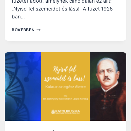
füzetet adott, amelynek címoldalán ez állt:
„Nyisd fel szemeidet és láss!” A füzet 1926-
ban…
DR.
BŐVEBBEN
BATTHYÁNY-
STRATTMANN
LÁSZLÓ
HERCEG:
NYISD
FEL
SZEMEIDET
ÉS
LÁSS!
KALAUZ
AZ
EGÉSZ
ÉLETRE
–
III.
RÉSZ