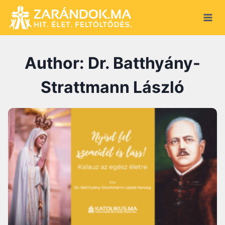
Skip
to
content
Author: Dr. Batthyány-
Strattmann László