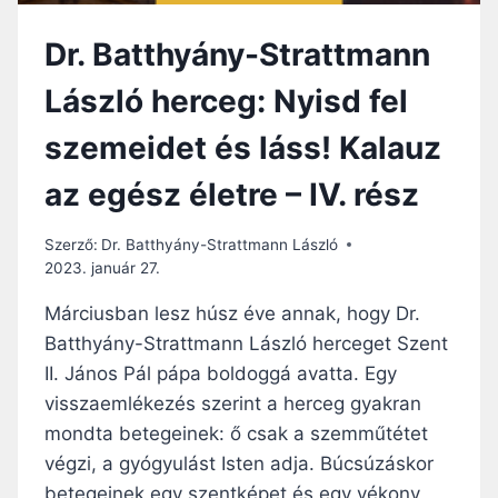
V.
RÉSZ
Dr. Batthyány-Strattmann
László herceg: Nyisd fel
szemeidet és láss! Kalauz
az egész életre – IV. rész
Szerző:
Dr. Batthyány-Strattmann László
2023. január 27.
Márciusban lesz húsz éve annak, hogy Dr.
Batthyány-Strattmann László herceget Szent
II. János Pál pápa boldoggá avatta. Egy
visszaemlékezés szerint a herceg gyakran
mondta betegeinek: ő csak a szemműtétet
végzi, a gyógyulást Isten adja. Búcsúzáskor
betegeinek egy szentképet és egy vékony