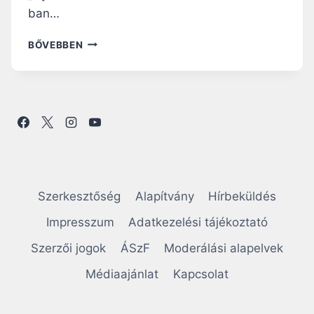
ban…
DR.
BŐVEBBEN
BATTHYÁNY-
STRATTMANN
LÁSZLÓ
HERCEG:
NYISD
FEL
SZEMEIDET
ÉS
LÁSS!
KALAUZ
Szerkesztőség
Alapítvány
Hírbeküldés
AZ
EGÉSZ
Impresszum
Adatkezelési tájékoztató
ÉLETRE
Szerzői jogok
ÁSzF
Moderálási alapelvek
–
I.
Médiaajánlat
Kapcsolat
RÉSZ