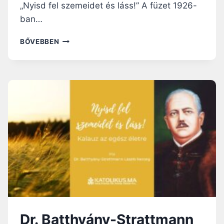
„Nyisd fel szemeidet és láss!” A füzet 1926-
ban…
DR.
BŐVEBBEN
BATTHYÁNY-
STRATTMANN
LÁSZLÓ
HERCEG:
NYISD
FEL
SZEMEIDET
ÉS
LÁSS!
KALAUZ
AZ
EGÉSZ
ÉLETRE
–
II.
RÉSZ
Dr. Batthyány-Strattmann