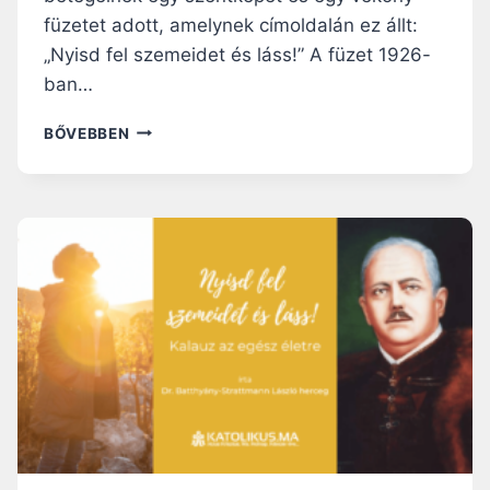
füzetet adott, amelynek címoldalán ez állt:
„Nyisd fel szemeidet és láss!” A füzet 1926-
ban…
DR.
BŐVEBBEN
BATTHYÁNY-
STRATTMANN
LÁSZLÓ
HERCEG:
NYISD
FEL
SZEMEIDET
ÉS
LÁSS!
KALAUZ
AZ
EGÉSZ
ÉLETRE
–
IV.