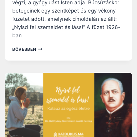
végzi, a gyógyulást Isten adja. Búcsúzáskor
betegeinek egy szentképet és egy vékony
füzetet adott, amelynek címoldalán ez állt:
„Nyisd fel szemeidet és láss!” A füzet 1926-
ban…
DR.
BŐVEBBEN
BATTHYÁNY-
STRATTMANN
LÁSZLÓ
HERCEG:
NYISD
FEL
SZEMEIDET
ÉS
LÁSS!
KALAUZ
AZ
EGÉSZ
ÉLETRE