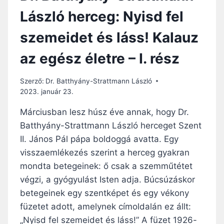
László herceg: Nyisd fel
szemeidet és láss! Kalauz
az egész életre – I. rész
Szerző:
Dr. Batthyány-Strattmann László
2023. január 23.
Márciusban lesz húsz éve annak, hogy Dr.
Batthyány-Strattmann László herceget Szent
II. János Pál pápa boldoggá avatta. Egy
visszaemlékezés szerint a herceg gyakran
mondta betegeinek: ő csak a szemműtétet
végzi, a gyógyulást Isten adja. Búcsúzáskor
betegeinek egy szentképet és egy vékony
füzetet adott, amelynek címoldalán ez állt:
„Nyisd fel szemeidet és láss!” A füzet 1926-