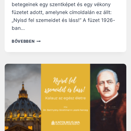
betegeinek egy szentképet és egy vékony
füzetet adott, amelynek címoldalán ez állt:
„Nyisd fel szemeidet és láss!” A füzet 1926-
ban…
DR.
BŐVEBBEN
BATTHYÁNY-
STRATTMANN
LÁSZLÓ
HERCEG:
NYISD
FEL
SZEMEIDET
ÉS
LÁSS!
KALAUZ
AZ
EGÉSZ
ÉLETRE
–