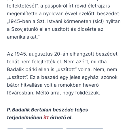
felfektetését”, a püspökről írt rövid életrajz is
megemlítette a nyolcvan évvel ezelőtti beszédet:
„1945-ben a Szt. Istváni körmeneten (sic!) nyíltan
a Szovjetunió ellen uszított és dicsérte az
amerikaiakat.”
Az 1945. augusztus 20-án elhangzott beszédet
tehát nem felejtették el. Nem azért, mintha
Badalik bárki ellen is „uszított” volna. Nem, nem
„uszított”. Ez a beszéd egy jeles egyházi szónok
bátor hitvallása volt a romokban heverő
fővárosban. Méltó arra, hogy fölidézzük.
P. Badalik Bertalan beszéde teljes
terjedelmében
itt
érhető el.