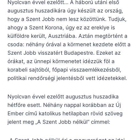
Nyolcvan évvel ezelőtt… A háború utáni első
augusztus huszadikára úgy készült az ország,
hogy a Szent Jobb nem lesz közöttünk. Tudjuk,
ahogy a Szent Korona, úgy ez az ereklye is
külföldre került, Ausztriába. Aztán megtörtént a
csoda: néhány órával a körmenet kezdete előtt a
Szent Jobb visszatért Budapestre. Ezeket az
órákat, az ünnepi körmenetet idézzük föl a
korabeli sajtóból, főpapi visszaemlékezésből,
politikai rendőrségi jelentésből vett idézetekkel.
Nyolcvan évvel ezelőtt augusztus huszadika
hétfőre esett. Néhány nappal korábban az Új
Ember című katolikus hetilapban rövid szöveg
jelent meg „A Szent Jobb nélkül” címmel: