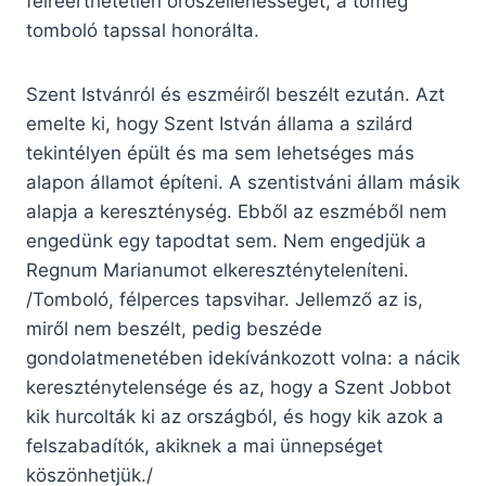
félreérthetetlen oroszellenességet, a tömeg
tomboló tapssal honorálta.
Szent Istvánról és eszméiről beszélt ezután. Azt
emelte ki, hogy Szent István állama a szilárd
tekintélyen épült és ma sem lehetséges más
alapon államot építeni. A szentistváni állam másik
alapja a kereszténység. Ebből az eszméből nem
engedünk egy tapodtat sem. Nem engedjük a
Regnum Marianumot elkeresztényteleníteni.
/Tomboló, félperces tapsvihar. Jellemző az is,
miről nem beszélt, pedig beszéde
gondolatmenetében idekívánkozott volna: a nácik
kereszténytelensége és az, hogy a Szent Jobbot
kik hurcolták ki az országból, és hogy kik azok a
felszabadítók, akiknek a mai ünnepséget
köszönhetjük./