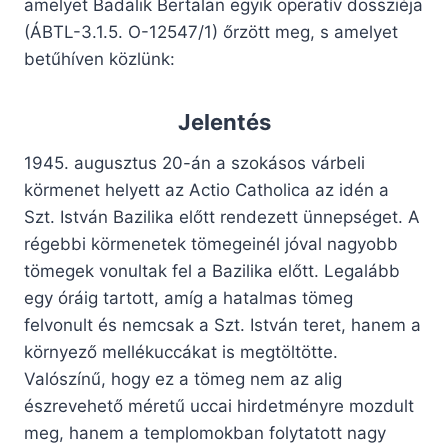
amelyet Badalik Bertalan egyik operatív dossziéja
(ÁBTL-3.1.5. O-12547/1) őrzött meg, s amelyet
betűhíven közlünk:
Jelentés
1945. augusztus 20-án a szokásos várbeli
körmenet helyett az Actio Catholica az idén a
Szt. István Bazilika előtt rendezett ünnepséget. A
régebbi körmenetek tömegeinél jóval nagyobb
tömegek vonultak fel a Bazilika előtt. Legalább
egy óráig tartott, amíg a hatalmas tömeg
felvonult és nemcsak a Szt. István teret, hanem a
környező mellékuccákat is megtöltötte.
Valószínű, hogy ez a tömeg nem az alig
észrevehető méretű uccai hirdetményre mozdult
meg, hanem a templomokban folytatott nagy