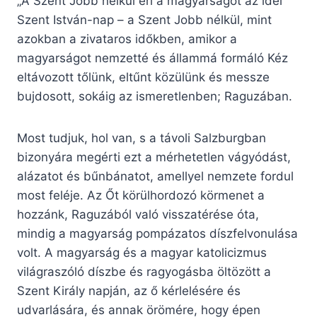
„A Szent Jobb nélkül éri a magyarságot az idei
Szent István-nap – a Szent Jobb nélkül, mint
azokban a zivataros időkben, amikor a
magyarságot nemzetté és állammá formáló Kéz
eltávozott tőlünk, eltűnt közülünk és messze
bujdosott, sokáig az ismeretlenben; Raguzában.
Most tudjuk, hol van, s a távoli Salzburgban
bizonyára megérti ezt a mérhetetlen vágyódást,
alázatot és bűnbánatot, amellyel nemzete fordul
most feléje. Az Őt körülhordozó körmenet a
hozzánk, Raguzából való visszatérése óta,
mindig a magyarság pompázatos díszfelvonulása
volt. A magyarság és a magyar katolicizmus
világraszóló díszbe és ragyogásba öltözött a
Szent Király napján, az ő kérlelésére és
udvarlására, és annak örömére, hogy épen