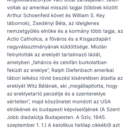
voltak az amerikai misszió tagjai (többek között
Arthur Schoenfeld követ és William S. Key
tábornok), Zsedényi Béla, az ideiglenes
nemzetgyűlés elnöke és a kormány több tagja, az
Actio Catholica, a főváros és a Kisgazdapárt
nagyválasztmányának küldöttsége. Miután
felnyitották az ereklyét tartalmazó ládát,
amelyben „faháncs és celofán burkolatban
feküdt az ereklye”, Ralph Diefenbach amerikai
tábori lelkész rövid beszéd kíséretében átadta az
ereklyét Witz Bélának, aki „megállapította, hogy
az ereklyetartó pecsétje és a szentereklye
sértetlen”, majd köszönetet mondott az USA
elnökének és budapesti képviselőjének (A Szent
Jobb diadalútja Budapesten. A Szív, 1945.
szeptember 1. 1.) A katolikus hetilap cikkéből azt