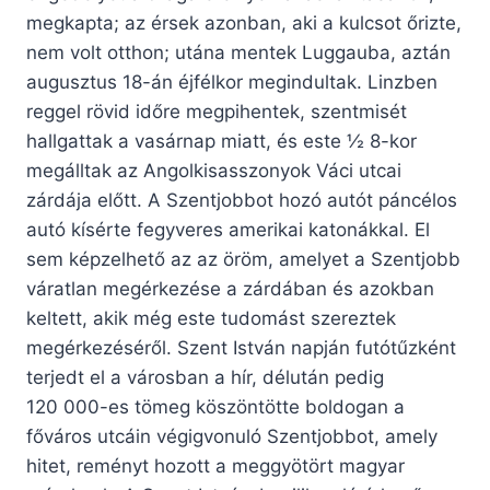
megkapta; az érsek azonban, aki a kulcsot őrizte,
nem volt otthon; utána mentek Luggauba, aztán
augusztus 18-án éjfélkor megindultak. Linzben
reggel rövid időre megpihentek, szentmisét
hallgattak a vasárnap miatt, és este ½ 8-kor
megálltak az Angolkisasszonyok Váci utcai
zárdája előtt. A Szentjobbot hozó autót páncélos
autó kísérte fegyveres amerikai katonákkal. El
sem képzelhető az az öröm, amelyet a Szentjobb
váratlan megérkezése a zárdában és azokban
keltett, akik még este tudomást szereztek
megérkezéséről. Szent István napján futótűzként
terjedt el a városban a hír, délután pedig
120 000-es tömeg köszöntötte boldogan a
főváros utcáin végigvonuló Szentjobbot, amely
hitet, reményt hozott a meggyötört magyar