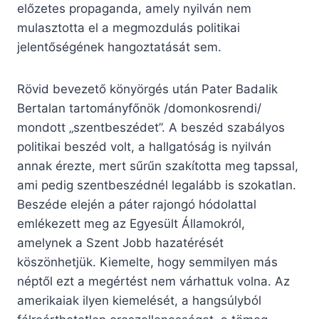
előzetes propaganda, amely nyilván nem
mulasztotta el a megmozdulás politikai
jelentőségének hangoztatását sem.
Rövid bevezető könyörgés után Pater Badalik
Bertalan tartományfőnök /domonkosrendi/
mondott „szentbeszédet”. A beszéd szabályos
politikai beszéd volt, a hallgatóság is nyilván
annak érezte, mert sűrűn szakította meg tapssal,
ami pedig szentbeszédnél legalább is szokatlan.
Beszéde elején a páter rajongó hódolattal
emlékezett meg az Egyesült Államokról,
amelynek a Szent Jobb hazatérését
köszönhetjük. Kiemelte, hogy semmilyen más
néptől ezt a megértést nem várhattuk volna. Az
amerikaiak ilyen kiemelését, a hangsúlyból