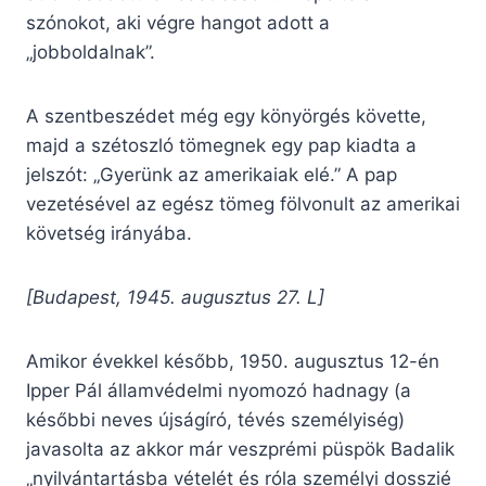
szónokot, aki végre hangot adott a
„jobboldalnak”.
A szentbeszédet még egy könyörgés követte,
majd a szétoszló tömegnek egy pap kiadta a
jelszót: „Gyerünk az amerikaiak elé.” A pap
vezetésével az egész tömeg fölvonult az amerikai
követség irányába.
[Budapest, 1945. augusztus 27. L]
Amikor évekkel később, 1950. augusztus 12-én
Ipper Pál államvédelmi nyomozó hadnagy (a
későbbi neves újságíró, tévés személyiség)
javasolta az akkor már veszprémi püspök Badalik
„nyilvántartásba vételét és róla személyi dosszié