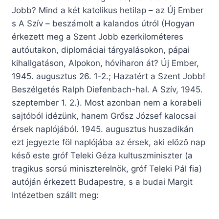
Jobb? Mind a két katolikus hetilap – az Új Ember
s A Szív – beszámolt a kalandos útról (Hogyan
érkezett meg a Szent Jobb ezerkilométeres
autóutakon, diplomáciai tárgyalásokon, pápai
kihallgatáson, Alpokon, hóviharon át? Új Ember,
1945. augusztus 26. 1-2.; Hazatért a Szent Jobb!
Beszélgetés Ralph Diefenbach-hal. A Szív, 1945.
szeptember 1. 2.). Most azonban nem a korabeli
sajtóból idézünk, hanem Grősz József kalocsai
érsek naplójából. 1945. augusztus huszadikán
ezt jegyezte föl naplójába az érsek, aki előző nap
késő este gróf Teleki Géza kultuszminiszter (a
tragikus sorsú miniszterelnök, gróf Teleki Pál fia)
autóján érkezett Budapestre, s a budai Margit
Intézetben szállt meg: