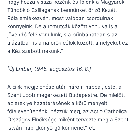
hogy hozza vissza közénk és fölénk a Magyarok
Tündöklő Csillagának bennünket őriző Kezét.
Róla emlékezvén, most valóban csordulnak
könnyeink. De a romutcák között vonulva is a
jövendő felé vonulunk, s a bűnbánatban s az
alázatban is ama örök célok között, amelyeket ez
a Kéz szabott nekünk.”
[Új Ember, 1945. augusztus 16. 8.]
A cikk megjelenése után három nappal, este, a
Szent Jobb megérkezett Budapestre. De mielőtt
az ereklye hazatérésének a körülményeit
fölelevenítenénk, nézzük meg, az Actio Catholica
Országos Elnöksége miként tervezte meg a Szent
István-napi „könyörgő körmenet”-et.