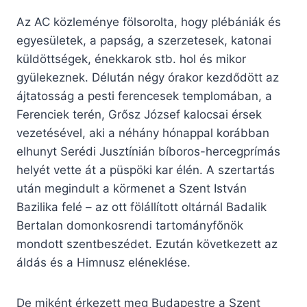
Az AC közleménye fölsorolta, hogy plébániák és
egyesületek, a papság, a szerzetesek, katonai
küldöttségek, énekkarok stb. hol és mikor
gyülekeznek. Délután négy órakor kezdődött az
ájtatosság a pesti ferencesek templomában, a
Ferenciek terén, Grősz József kalocsai érsek
vezetésével, aki a néhány hónappal korábban
elhunyt Serédi Jusztínián bíboros-hercegprímás
helyét vette át a püspöki kar élén. A szertartás
után megindult a körmenet a Szent István
Bazilika felé – az ott fölállított oltárnál Badalik
Bertalan domonkosrendi tartományfőnök
mondott szentbeszédet. Ezután következett az
áldás és a Himnusz eléneklése.
De miként érkezett meg Budapestre a Szent