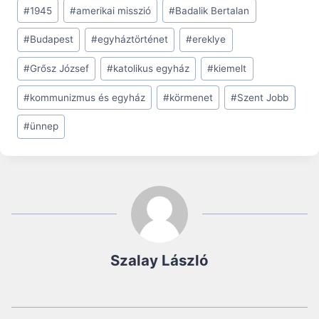
Post
#
1945
#
amerikai misszió
#
Badalik Bertalan
Tags:
#
Budapest
#
egyháztörténet
#
ereklye
#
Grősz József
#
katolikus egyház
#
kiemelt
#
kommunizmus és egyház
#
körmenet
#
Szent Jobb
#
ünnep
Szalay László