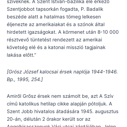
szíveknek. A Szent István-bazilika elé érkező
Szentjobbot tapsorkán fogadta, P. Badalik
beszéde alatt a hatalmas tömeg lelkesen
éljenezte az amerikaiakat és a szónok által
hirdetett igazságokat. A körmenet után 8-10 000
résztvevő tüntetést rendezett az amerikai
követség elé és a katonai misszió tagjainak
lakása előtt.”
[Grósz József kalocsai érsek naplója 1944-1946.
Bp., 1995, 254.]
Amiről Grősz érsek nem számolt be, azt A Szív
című katolikus hetilap cikke alapján pótoljuk. A
Szent Jobb hivatalos átadására 1945. augusztus
20-án, délután 2 órakor került sor az
Angolkisasszonyok Váci utcai zárdájában. Jelen