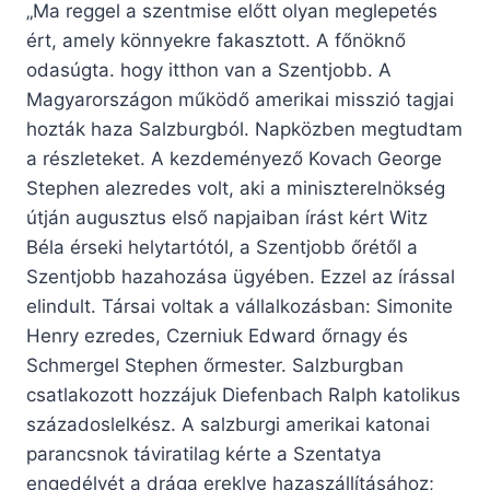
„Ma reggel a szentmise előtt olyan meglepetés
ért, amely könnyekre fakasztott. A főnöknő
odasúgta. hogy itthon van a Szentjobb. A
Magyarországon működő amerikai misszió tagjai
hozták haza Salzburgból. Napközben megtudtam
a részleteket. A kezdeményező Kovach George
Stephen alezredes volt, aki a miniszterelnökség
útján augusztus első napjaiban írást kért Witz
Béla érseki helytartótól, a Szentjobb őrétől a
Szentjobb hazahozása ügyében. Ezzel az írással
elindult. Társai voltak a vállalkozásban: Simonite
Henry ezredes, Czerniuk Edward őrnagy és
Schmergel Stephen őrmester. Salzburgban
csatlakozott hozzájuk Diefenbach Ralph katolikus
századoslelkész. A salzburgi amerikai katonai
parancsnok táviratilag kérte a Szentatya
engedélyét a drága ereklye hazaszállításához;