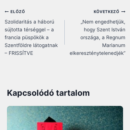
Bejegyzés
ELŐZŐ
KÖVETKEZŐ
Szolidaritás a háború
„Nem engedhetjük,
navigáció
sújtotta térséggel – a
hogy Szent István
francia püspökök a
országa, a Regnum
Szentföldre látogatnak
Marianum
– FRISSÍTVE
elkereszténytelenedjék”
Kapcsolódó tartalom