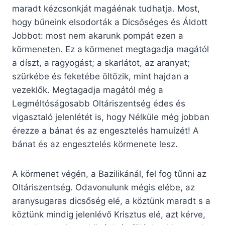
maradt kézcsonkját magáénak tudhatja. Most,
hogy bűneink elsodorták a Dicsőséges és Áldott
Jobbot: most nem akarunk pompát ezen a
körmeneten. Ez a körmenet megtagadja magától
a díszt, a ragyogást; a skarlátot, az aranyat;
szürkébe és feketébe öltözik, mint hajdan a
vezeklők. Megtagadja magától még a
Legméltóságosabb Oltáriszentség édes és
vigasztaló jelenlétét is, hogy Nélküle még jobban
érezze a bánat és az engesztelés hamuízét! A
bánat és az engesztelés körmenete lesz.
A körmenet végén, a Bazilikánál, fel fog tűnni az
Oltáriszentség. Odavonulunk mégis elébe, az
aranysugaras dicsőség elé, a köztünk maradt s a
köztünk mindig jelenlévő Krisztus elé, azt kérve,