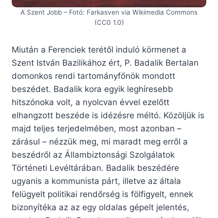
A Szent Jobb – Fotó: Farkasven via Wikimedia Commons
(CC0 1.0)
Miután a Ferenciek terétől induló körmenet a
Szent István Bazilikához ért, P. Badalik Bertalan
domonkos rendi tartományfőnök mondott
beszédet. Badalik kora egyik leghíresebb
hitszónoka volt, a nyolcvan évvel ezelőtt
elhangzott beszéde is idézésre méltó. Közöljük is
majd teljes terjedelmében, most azonban –
zárásul – nézzük meg, mi maradt meg erről a
beszédről az Állambiztonsági Szolgálatok
Történeti Levéltárában. Badalik beszédére
ugyanis a kommunista párt, illetve az általa
felügyelt politikai rendőrség is fölfigyelt, ennek
bizonyítéka az az egy oldalas gépelt jelentés,