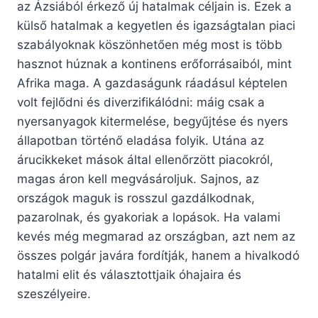
az Ázsiából érkező új hatalmak céljain is. Ezek a
külső hatalmak a kegyetlen és igazságtalan piaci
szabályoknak köszönhetően még most is több
hasznot húznak a kontinens erőforrásaiból, mint
Afrika maga. A gazdaságunk ráadásul képtelen
volt fejlődni és diverzifikálódni: máig csak a
nyersanyagok kitermelése, begyűjtése és nyers
állapotban történő eladása folyik. Utána az
árucikkeket mások által ellenőrzött piacokról,
magas áron kell megvásároljuk. Sajnos, az
országok maguk is rosszul gazdálkodnak,
pazarolnak, és gyakoriak a lopások. Ha valami
kevés még megmarad az országban, azt nem az
összes polgár javára fordítják, hanem a hivalkodó
hatalmi elit és választottjaik óhajaira és
szeszélyeire.