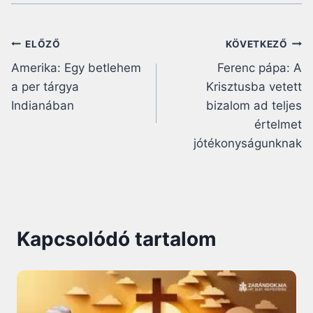
Bejegyzés
ELŐZŐ
KÖVETKEZŐ
Amerika: Egy betlehem
Ferenc pápa: A
navigáció
a per tárgya
Krisztusba vetett
Indianában
bizalom ad teljes
értelmet
jótékonyságunknak
Kapcsolódó tartalom