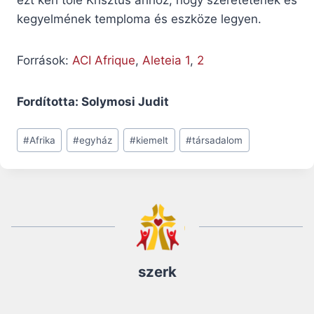
ezt kéri tőle Krisztus ahhoz, hogy szeretetének és
kegyelmének temploma és eszköze legyen.
Források:
ACI Afrique
,
Aleteia 1
,
2
Fordította: Solymosi Judit
Post
#
Afrika
#
egyház
#
kiemelt
#
társadalom
Tags:
szerk