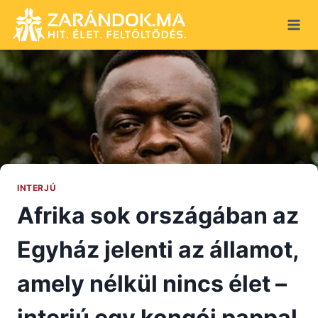
Skip
to
content
INTERJÚ
Afrika sok országában az
Egyház jelenti az államot,
amely nélkül nincs élet –
interjú egy kongói pappal