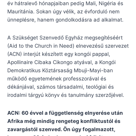
év hátralevő hónapjaiban pedig Mali, Nigéria és
Mauritánia. Sokan úgy vélik, az évforduló nem
ünneplésre, hanem gondolkodásra ad alkalmat.
A Szükséget Szenvedő Egyház megsegítéséért
(Aid to the Church in Need) elnevezésű szervezet
(ACN) interjút készített egy kongói pappal,
Apollinaire Cibaka Cikongo atyával, a Kongói
Demokratikus Köztársaság Mbuji-Mayi-ban
működő egyetemének professzorával és
dékánjával, számos társadalmi, teológiai és
irodalmi tárgyú könyv és tanulmány szerzőjével.
ACN: 60 évvel a függetlenség elnyerése után
Afrika még mindig rengeteg konfliktustól és
zavargástól szenved. Ön úgy fogalmazott,