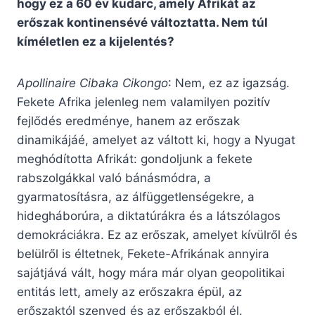
hogy ez a 60 év kudarc, amely Afrikát az
erőszak kontinensévé változtatta. Nem túl
kíméletlen ez a kijelentés?
Apollinaire Cibaka Cikongo
: Nem, ez az igazság.
Fekete Afrika jelenleg nem valamilyen pozitív
fejlődés eredménye, hanem az erőszak
dinamikájáé, amelyet az váltott ki, hogy a Nyugat
meghódította Afrikát: gondoljunk a fekete
rabszolgákkal való bánásmódra, a
gyarmatosításra, az álfüggetlenségekre, a
hidegháborúra, a diktatúrákra és a látszólagos
demokráciákra. Ez az erőszak, amelyet kívülről és
belülről is éltetnek, Fekete-Afrikának annyira
sajátjává vált, hogy mára már olyan geopolitikai
entitás lett, amely az erőszakra épül, az
erőszaktól szenved és az erőszakból él.