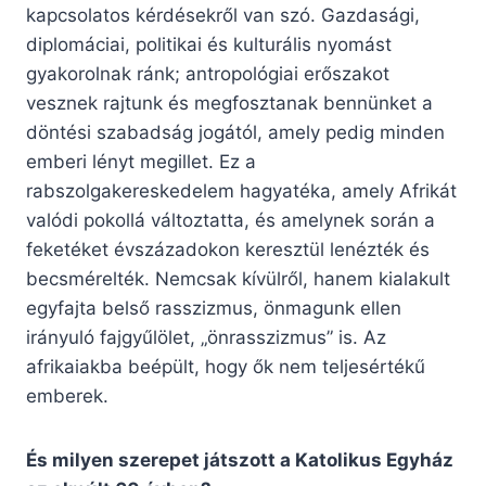
kapcsolatos kérdésekről van szó. Gazdasági,
diplomáciai, politikai és kulturális nyomást
gyakorolnak ránk; antropológiai erőszakot
vesznek rajtunk és megfosztanak bennünket a
döntési szabadság jogától, amely pedig minden
emberi lényt megillet. Ez a
rabszolgakereskedelem hagyatéka, amely Afrikát
valódi pokollá változtatta, és amelynek során a
feketéket évszázadokon keresztül lenézték és
becsmérelték. Nemcsak kívülről, hanem kialakult
egyfajta belső rasszizmus, önmagunk ellen
irányuló fajgyűlölet, „önrasszizmus” is. Az
afrikaiakba beépült, hogy ők nem teljesértékű
emberek.
És milyen szerepet játszott a Katolikus Egyház