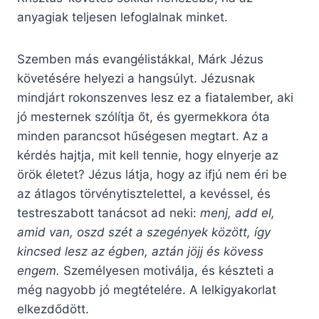
anyagiak teljesen lefoglalnak minket.
Szemben más evangélistákkal, Márk Jézus
követésére helyezi a hangsúlyt. Jézusnak
mindjárt rokonszenves lesz ez a fiatalember, aki
jó mesternek szólítja őt, és gyermekkora óta
minden parancsot hűségesen megtart. Az a
kérdés hajtja, mit kell tennie, hogy elnyerje az
örök életet? Jézus látja, hogy az ifjú nem éri be
az átlagos törvénytisztelettel, a kevéssel, és
testreszabott tanácsot ad neki:
menj, add el,
amid van, oszd szét a szegények között, így
kincsed lesz az égben, aztán jöjj és kövess
engem.
Személyesen motiválja, és készteti a
még nagyobb jó megtételére. A lelkigyakorlat
elkezdődött.