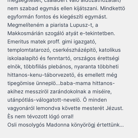
megsegítését, családért való áldozathozatalt)
nem szabad egymás ellen kijátszani. Mindkettö
egyformán fontos és kiegészíti egymást.
Megmelíteném a piarista Lupusz-t, a
Makkosmárián szogáló atyát e-tekintetben.
Emeritus matek proff. gimi igazgató,
templomtatarozó, cserkészházépitö, katolikus
iskolaalapító és fenntartó, országos érettségi
elnök, többfiliás plebános, nyaranta többheti
hittanos-kenu-táborvezetö, és emellett még
tipegömise ünneplö…baba-mama hittanos-
akihez messziröl zarándokolnak a miséire,
utánpótlás-válogatott-nevelö. Ö minden
vagyonáról lemondva követte mesterét Jézust.
Ès nem tévozott lógó orral!
Osli mosolygós Madonna könyörögj értettünk…