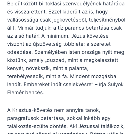
Beleütközött birtoklási szenvedélyének határába
és visszarettent. Ezzel kiderült az is, hogy
vallásossága csak jogkövetésből, teljesítményből
állt. Mi már tudjuk: a tíz parancs betartása csak
az alsó határ! A minimum. Jézus követése
viszont az újszövetség többlete: a szeretet
odaadása. Személyében Isten országa nyílt meg
köztünk, amely „duzzad, mint a megkelesztett
kenyér, növekszik, mint a palánta,
terebélyesedik, mint a fa. Mindent mozgásba
lendít. Embereket indít cselekvésre” – írja Sulyok
Elemér bencés.
A Krisztus-követés nem annyira tanok,
paragrafusok betartása, sokkal inkább egy
találkozás-szülte döntés. Aki Jézussal találkozik,