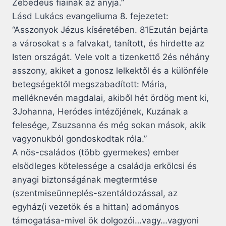
Zebedeus fiainak az anyja.”
Lásd Lukács evangeliuma 8. fejezetet:
“Asszonyok Jézus kíséretében. 81Ezután bejárta
a városokat s a falvakat, tanított, és hirdette az
Isten országát. Vele volt a tizenkettő 2és néhány
asszony, akiket a gonosz lelkektől és a különféle
betegségektől megszabadított: Mária,
melléknevén magdalai, akiből hét ördög ment ki,
3Johanna, Heródes intézőjének, Kuzának a
felesége, Zsuzsanna és még sokan mások, akik
vagyonukból gondoskodtak róla.”
A nös-családos (több gyermekes) ember
elsödleges kötelessége a családja erkölcsi és
anyagi biztonságának megtermtése
(szentmiseünneplés-szentáldozással, az
egyház(i vezetök és a hittan) adományos
támogatása-mivel ök dolgozói…vagy…vagyoni