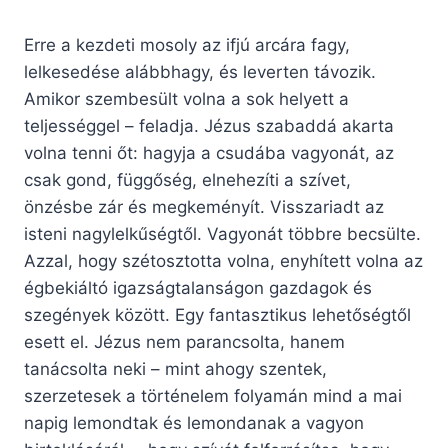
Erre a kezdeti mosoly az ifjú arcára fagy,
lelkesedése alábbhagy, és leverten távozik.
Amikor szembesült volna a sok helyett a
teljességgel – feladja. Jézus szabaddá akarta
volna tenni őt: hagyja a csudába vagyonát, az
csak gond, függőség, elnehezíti a szívet,
önzésbe zár és megkeményít. Visszariadt az
isteni nagylelkűségtől. Vagyonát többre becsülte.
Azzal, hogy szétosztotta volna, enyhített volna az
égbekiáltó igazságtalanságon gazdagok és
szegények között. Egy fantasztikus lehetőségtől
esett el. Jézus nem parancsolta, hanem
tanácsolta neki – mint ahogy szentek,
szerzetesek a történelem folyamán mind a mai
napig lemondtak és lemondanak a vagyon