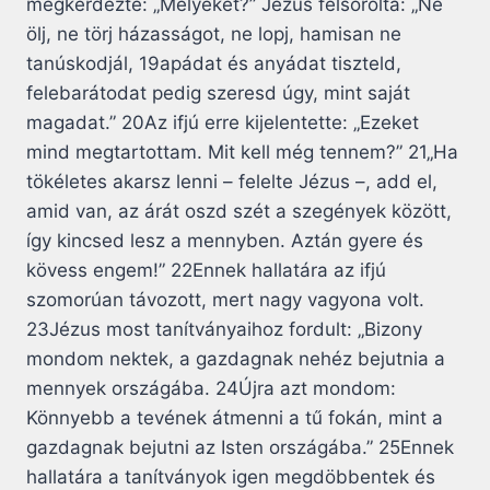
megkérdezte: „Melyeket?” Jézus felsorolta: „Ne
ölj, ne törj házasságot, ne lopj, hamisan ne
tanúskodjál, 19apádat és anyádat tiszteld,
felebarátodat pedig szeresd úgy, mint saját
magadat.” 20Az ifjú erre kijelentette: „Ezeket
mind megtartottam. Mit kell még tennem?” 21„Ha
tökéletes akarsz lenni – felelte Jézus –, add el,
amid van, az árát oszd szét a szegények között,
így kincsed lesz a mennyben. Aztán gyere és
kövess engem!” 22Ennek hallatára az ifjú
szomorúan távozott, mert nagy vagyona volt.
23Jézus most tanítványaihoz fordult: „Bizony
mondom nektek, a gazdagnak nehéz bejutnia a
mennyek országába. 24Újra azt mondom:
Könnyebb a tevének átmenni a tű fokán, mint a
gazdagnak bejutni az Isten országába.” 25Ennek
hallatára a tanítványok igen megdöbbentek és