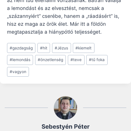
az nem tud ellenállni vonzásának. Bátran vállalja
a lemondást és az elvesztést, nemcsak a
„százannyiért” cserébe, hanem a „ráadásért” is,
hisz ez maga az örök élet. Már itt a földön
megtapasztalja a hiánypótló teljességet.
Post
#
gazdagság
#
hit
#
Jézus
#
kiemelt
Tags:
#
lemondás
#
önzetlenség
#
teve
#
tű foka
#
vagyon
Sebestyén Péter