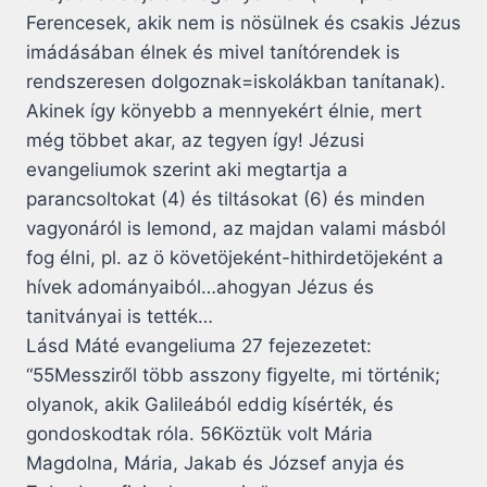
Ferencesek, akik nem is nösülnek és csakis Jézus
imádásában élnek és mivel tanítórendek is
rendszeresen dolgoznak=iskolákban tanítanak).
Akinek így könyebb a mennyekért élnie, mert
még többet akar, az tegyen így! Jézusi
evangeliumok szerint aki megtartja a
parancsoltokat (4) és tiltásokat (6) és minden
vagyonáról is lemond, az majdan valami másból
fog élni, pl. az ö követöjeként-hithirdetöjeként a
hívek adományaiból…ahogyan Jézus és
tanitványai is tették…
Lásd Máté evangeliuma 27 fejezezetet:
“55Messziről több asszony figyelte, mi történik;
olyanok, akik Galileából eddig kísérték, és
gondoskodtak róla. 56Köztük volt Mária
Magdolna, Mária, Jakab és József anyja és