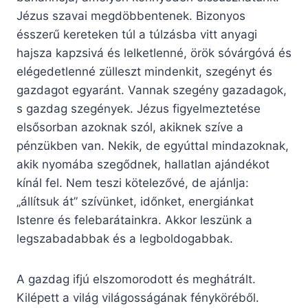
Jézus szavai megdöbbentenek. Bizonyos
ésszerű kereteken túl a túlzásba vitt anyagi
hajsza kapzsivá és lelketlenné, örök sóvárgóvá és
elégedetlenné zülleszt mindenkit, szegényt és
gazdagot egyaránt. Vannak szegény gazadagok,
s gazdag szegények. Jézus figyelmeztetése
elsősorban azoknak szól, akiknek szíve a
pénzükben van. Nekik, de egyúttal mindazoknak,
akik nyomába szegődnek, hallatlan ajándékot
kínál fel. Nem teszi kötelezővé, de ajánlja:
„állítsuk át” szívünket, időnket, energiánkat
Istenre és felebarátainkra. Akkor leszünk a
legszabadabbak és a legboldogabbak.
A gazdag ifjú elszomorodott és meghátrált.
Kilépett a világ világosságának fényköréből.