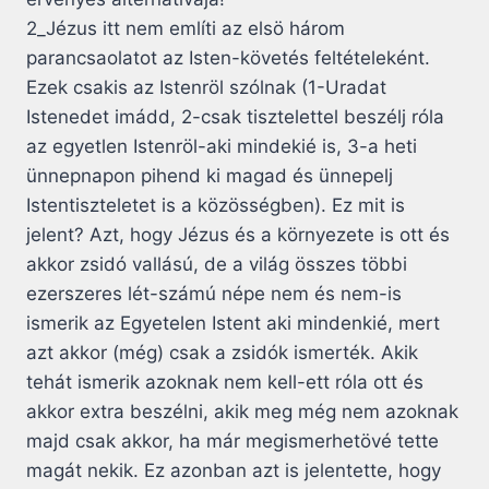
2_Jézus itt nem említi az elsö három
parancsaolatot az Isten-követés feltételeként.
Ezek csakis az Istenröl szólnak (1-Uradat
Istenedet imádd, 2-csak tisztelettel beszélj róla
az egyetlen Istenröl-aki mindekié is, 3-a heti
ünnepnapon pihend ki magad és ünnepelj
Istentiszteletet is a közösségben). Ez mit is
jelent? Azt, hogy Jézus és a környezete is ott és
akkor zsidó vallású, de a világ összes többi
ezerszeres lét-számú népe nem és nem-is
ismerik az Egyetelen Istent aki mindenkié, mert
azt akkor (még) csak a zsidók ismerték. Akik
tehát ismerik azoknak nem kell-ett róla ott és
akkor extra beszélni, akik meg még nem azoknak
majd csak akkor, ha már megismerhetövé tette
magát nekik. Ez azonban azt is jelentette, hogy