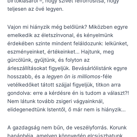
birtoklásáról –, hogy szívét felforrósítsa, hogy
teljesen az övé legyen.
Vajon mi hiányzik még belőlünk? Miközben egyre
emelkedik az életszínvonal, és kényelmünk
érdekében szinte mindent feláldozunk: lelkünket,
eszményeinket, értékeinket… Hajtunk, meg
gürcölünk, gyűjtünk, és folyton az
árleszállításokat figyeljük. Bevásárlólistánk egyre
hosszabb, és a
legyen ön is milliomos
-féle
vetélkedőket tátott szájjal figyeljük, titkon arra
gondolva: erre a kérdésre én is tudom a választ?!
Nem látunk tovább zsigeri vágyainknál,
elidegenedtünk Istentől, ő már nem is hiányzik…
A gazdagság nem bűn, de veszélyforrás. Korunk
banánhéja, amelyen könnyedén elcsúszhatunk.