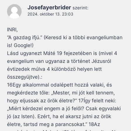
Josefayerbrider
szerint:
2024. október 13. 23:03
INRI,
“A gazdag ifjú.” (Keresd ki a többi evangeliumban
is! Google!)
Lásd ugyanezt Máté 19 fejezetében is (mivel 4
evangelium van ugyanaz a történet Jézusról
évtizedek múlva 4 különbözö helyen lett
összegyüjtve).:
16Egy alkalommal odalépett hozzá valaki, és
megkérdezte tőle: „Mester, mi jót kell tennem,
hogy eljussak az örök életre?” 17Így felelt neki:
„Miért kérdezel engem a jó felől? Csak egyvalaki
jó (az Isten). Ezért, ha el akarsz jutni az örök
életre, tartsd meg a parancsokat.” 18Az