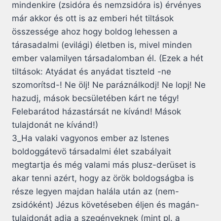
mindenkire (zsidóra és nemzsidóra is) érvényes
már akkor és ott is az emberi hét tiltások
összessége ahoz hogy boldog lehessen a
tárasadalmi (evilági) életben is, mivel minden
ember valamilyen társadalomban él. (Ezek a hét
tiltások: Atyádat és anyádat tiszteld -ne
szomorítsd-! Ne ölj! Ne paráználkodj! Ne lopj! Ne
hazudj, mások becsületében kárt ne tégy!
Felebarátod házastársát ne kívánd! Mások
tulajdonát ne kívánd!)
3_Ha valaki vagyonos ember az Istenes
boldoggátevö társadalmi élet szabályait
megtartja és még valami más plusz-derüset is
akar tenni azért, hogy az örök boldogságba is
része legyen majdan halála után az (nem-
zsidóként) Jézus követéseben éljen és magán-
tulajdonát adja a szegényeknek (mint pl. a