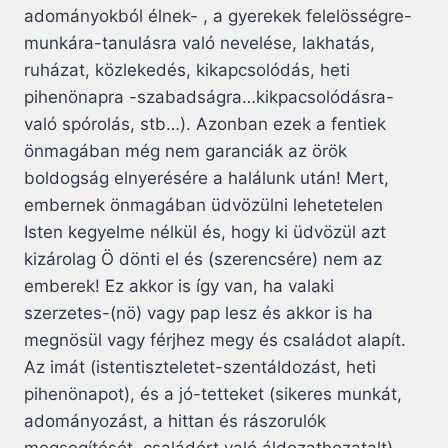
adományokból élnek- , a gyerekek felelösségre-
munkára-tanulásra való nevelése, lakhatás,
ruházat, közlekedés, kikapcsolódás, heti
pihenönapra -szabadságra…kikpacsolódásra-
való spórolás, stb…). Azonban ezek a fentiek
önmagában még nem garanciák az örök
boldogság elnyerésére a halálunk után! Mert,
embernek önmagában üdvözülni lehetetelen
Isten kegyelme nélkül és, hogy ki üdvözül azt
kizárolag Ö dönti el és (szerencsére) nem az
emberek! Ez akkor is így van, ha valaki
szerzetes-(nö) vagy pap lesz és akkor is ha
megnösül vagy férjhez megy és családot alapít.
Az imát (istentiszteletet-szentáldozást, heti
pihenönapot), és a jó-tetteket (sikeres munkát,
adományozást, a hittan és rászorulók