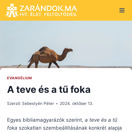
Skip
to
content
EVANGÉLIUM
A teve és a tű foka
Szerző:
Sebestyén Péter
2024. október 13.
Egyes bibliamagyarázók szerint,
a teve és a tű
foka
szokatlan szembeállításának konkrét alapja