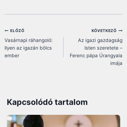
Bejegyzés
ELŐZŐ
KÖVETKEZŐ
Vasárnapi ráhangoló:
Az igazi gazdagság
navigáció
Ilyen az igazán bölcs
Isten szeretete –
ember
Ferenc pápa Úrangyala
imája
Kapcsolódó tartalom