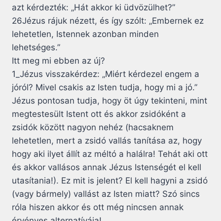
azt kérdezték: „Hát akkor ki üdvözülhet?”
26Jézus rájuk nézett, és így szólt: „Embernek ez
lehetetlen, Istennek azonban minden
lehetséges.”
Itt meg mi ebben az új?
1_Jézus visszakérdez: „Miért kérdezel engem a
jóról? Mivel csakis az Isten tudja, hogy mi a jó.”
Jézus pontosan tudja, hogy öt úgy tekinteni, mint
megtestesült Istent ott és akkor zsidóként a
zsidók között nagyon nehéz (hacsaknem
lehetetlen, mert a zsidó vallás tanítása az, hogy
hogy aki ilyet állít az méltó a halálra! Tehát aki ott
és akkor vallásos annak Jézus Istenségét el kell
utasítania!). Ez mit is jelent? El kell hagyni a zsidó
(vagy bármely) vallást az Isten miatt? Szó sincs
róla hiszen akkor és ott még nincsen annak
érvényes alternatívája!