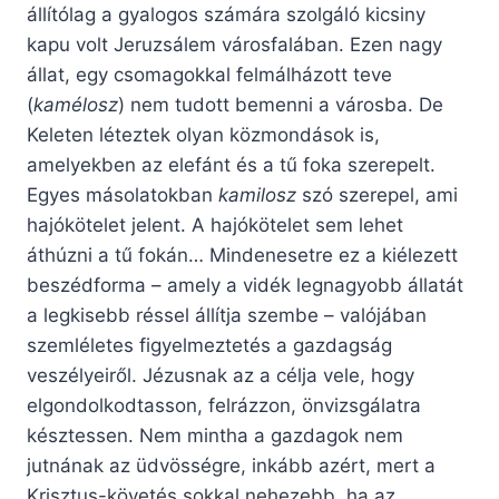
állítólag a gyalogos számára szolgáló kicsiny
kapu volt Jeruzsálem városfalában. Ezen nagy
állat, egy csomagokkal felmálházott teve
(
kamélosz
) nem tudott bemenni a városba. De
Keleten léteztek olyan közmondások is,
amelyekben az elefánt és a tű foka szerepelt.
Egyes másolatokban
kamilosz
szó szerepel, ami
hajókötelet jelent. A hajókötelet sem lehet
áthúzni a tű fokán… Mindenesetre ez a kiélezett
beszédforma – amely a vidék legnagyobb állatát
a legkisebb réssel állítja szembe – valójában
szemléletes figyelmeztetés a gazdagság
veszélyeiről. Jézusnak az a célja vele, hogy
elgondolkodtasson, felrázzon, önvizsgálatra
késztessen. Nem mintha a gazdagok nem
jutnának az üdvösségre, inkább azért, mert a
Krisztus-követés sokkal nehezebb, ha az