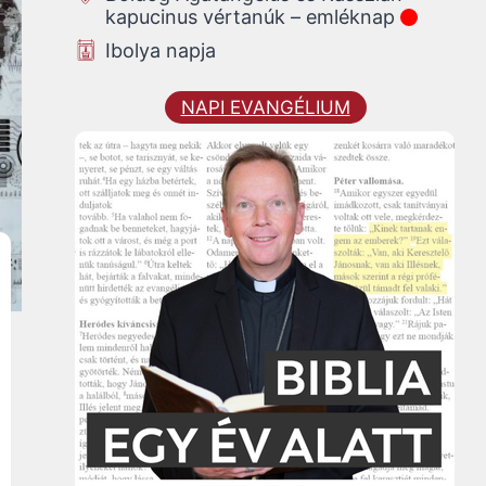
kapucinus vértanúk – emléknap
Ibolya napja
NAPI EVANGÉLIUM