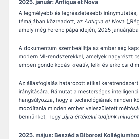
2025. január:
Antiqua et Nova
A legmélyebb és legrészletesebb iránymutatás, 
témájában közreadott, az
Antiqua et Nova
(„Rég
amely még Ferenc pápa idején, 2025 januárjáb
A dokumentum szembeállítja az emberiség kapcs
modern MI-rendszerekkel, amelyek nagyrészt cs
emberi gondolkodás kreatív, lelki és erkölcsi dim
Az állásfoglalás határozott etikai keretrendsze
irányítására. Rámutat a mesterséges intelligenc
hangsúlyozza, hogy a technológiának minden körü
mozdítania minden ember veleszületett méltóság
bennünket, hogy
„újra értékelni tudjunk minden
2025. május:
Beszéd a Bíborosi Kollégiumho