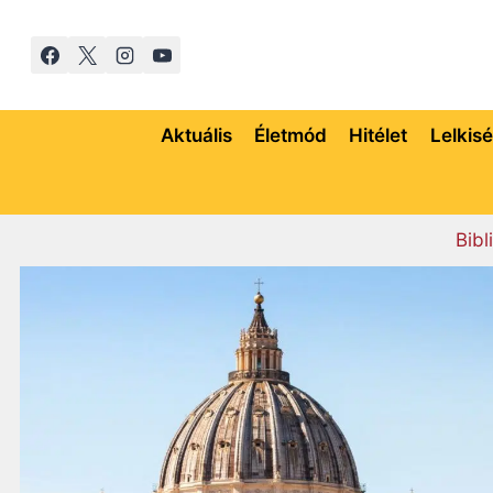
Skip
to
content
Aktuális
Életmód
Hitélet
Lelkis
Bibl