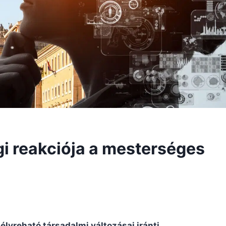
gi reakciója a mesterséges
mélyreható társadalmi változásai iránti