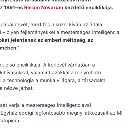
az 1891-es
Rerum Novarum
kezdetű enciklikája.
pápai nevét, mert foglalkozni kíván az általa
al – olyan fejleményekkel a mesterséges intelligencia
sokat jelentenek az emberi méltóság, az
lmében.”
első enciklikája. A körlevél várhatóan a
i kihívásokkal, valamint azokkal a mélyreható
 a technológia a munka világára, a társadalmi
 nézve járhat.
át várja a mesterséges intelligenciával
 Egyház eddigi legfontosabb megnyilatkozásait az MI
/topic/ai.