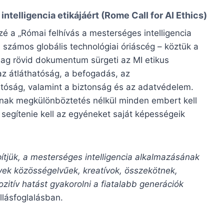
ntelligencia etikájáért (
Rome Call for AI Ethics
)
 a „Római felhívás a mesterséges intelligencia
számos globális technológiai óriáscég – köztük a
ylag rövid dokumentum sürgeti az MI etikus
 az átláthatóság, a befogadás, az
tóság, valamint a biztonság és az adatvédelem.
ának megkülönböztetés nélkül minden embert kell
s segítenie kell az egyéneket saját képességeik
ítjük, a mesterséges intelligencia alkalmazásának
lyek közösségelvűek, kreatívok, összekötnek,
zitív hatást gyakorolni a fiatalabb generációk
llásfoglalásban.