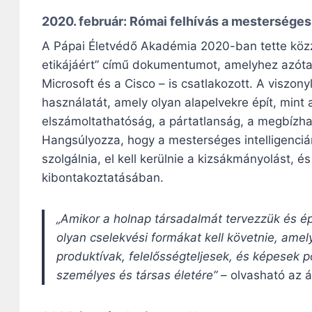
2020. február: Római felhívás a mesterséges i
A Pápai Életvédő Akadémia 2020-ban tette közzé
etikájáért” című dokumentumot, amelyhez azóta 
Microsoft és a Cisco – is csatlakozott. A viszon
használatát, amely olyan alapelvekre épít, mint
elszámoltathatóság, a pártatlanság, a megbízha
Hangsúlyozza, hogy a mesterséges intelligenci
szolgálnia, el kell kerülnie a kizsákmányolást, é
kibontakoztatásában.
„Amikor a holnap társadalmát tervezzük és ép
olyan cselekvési formákat kell követnie, ame
produktívak, felelősségteljesek, és képesek po
személyes és társas életére”
– olvasható az á