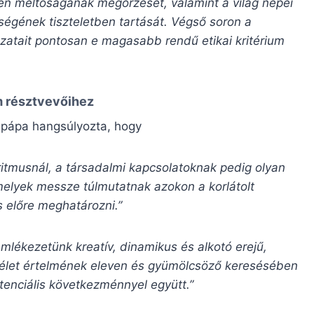
len méltóságának megőrzését, valamint a világ népei
űségének tiszteletben tartását. Végső soron a
ázatait pontosan e magasabb rendű etikai kritérium
m résztvevőihez
pápa hangsúlyozta, hogy
itmusnál, a társadalmi kapcsolatoknak pedig olyan
elyek messze túlmutatnak azokon a korlátolt
 előre meghatározni.”
mlékezetünk kreatív, dinamikus és alkotó erejű,
az élet értelmének eleven és gyümölcsöző keresésében
tenciális következménnyel együtt.”