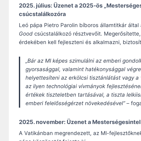
2025. július: Üzenet a 2025-ös
„Mesterséges 
csúcstalálkozóra
Leó pápa Pietro Parolin bíboros államtitkár ált
Good
csúcstalálkozó résztvevőit. Megerősítette,
érdekében kell fejleszteni és alkalmazni, biztos
„Bár az MI képes szimulálni az emberi gondol
gyorsasággal, valamint hatékonysággal végre
helyettesíteni az erkölcsi tisztánlátást vagy 
az ilyen technológiai vívmányok fejlesztéséne
értékek tiszteletben tartásával, a tiszta lelki
emberi felelősségérzet növekedésével”
– fog
2025. november:
Üzenet a Mesterségesintel
A Vatikánban megrendezett, az MI-fejlesztőkne