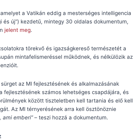
amelyet a Vatikán eddig a mesterséges intelligencia
i és új”) kezdetű, mintegy 30 oldalas dokumentum,
an
jelent meg
.
olatokra törekvő és igazságkereső természetét a
upán mintafelismeréssel működnek, és nélkülözik az
enzióit.
rt sürget az MI fejlesztésének és alkalmazásának
ia fejlesztésének számos lehetséges csapdájára, és
lmények között tiszteletben kell tartania és elő kell
át. Az MI térnyerésének arra kell ösztönöznie
t, ami emberi”
– teszi hozzá a dokumentum.
z