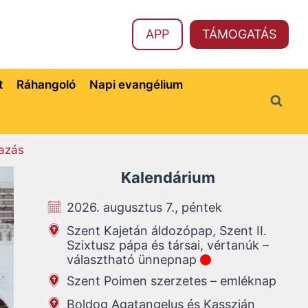
APP
TÁMOGATÁS
t
Ráhangoló
Napi evangélium
azás
Kalendárium
2026. augusztus 7., péntek
Szent Kajetán áldozópap, Szent II.
Szixtusz pápa és társai, vértanúk –
választható ünnepnap
Szent Poimen szerzetes – emléknap
Boldog Agatangelus és Kasszián