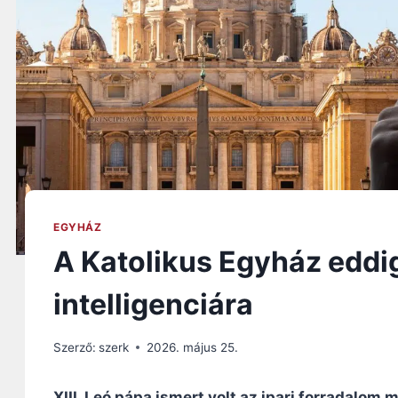
EGYHÁZ
A Katolikus Egyház eddi
intelligenciára
Szerző:
szerk
2026. május 25.
XIII. Leó pápa ismert volt az ipari forradalom 