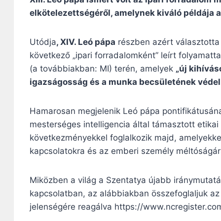
elkötelezettségéről, amelynek kiváló példája 
Utódja
,
XIV. Leó pápa
részben azért választotta 
következő „ipari forradalomként” leírt folyamatt
(a továbbiakban: MI) terén, amelyek
„
új kihívá
igazságosság és a munka becsületének véde
Hamarosan megjelenik Leó pápa pontifikátusának 
mesterséges intelligencia által támasztott etika
következményekkel foglalkozik majd, amelyekkel
kapcsolatokra és az emberi személy méltóságára
Miközben a világ a Szentatya újabb iránymutatás
kapcsolatban, az alábbiakban összefoglaljuk az
jelenségére reagálva https://www.ncregister.com