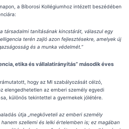
 napon, a Bíborosi Kollégiumhoz intézett beszédében
enciára:
a társadalmi tanításának kincstárát, válaszul egy
lligencia terén zajló azon fejlesztésekre, amelyek új
z igazságosság és a munka védelmét.”
ncia, etika és vállalatirányítás” második éves
ámutatott, hogy az MI szabályozását célzó,
ához elengedhetetlen az emberi személy egyedi
sa, különös tekintettel a gyermekek jólétére.
haladás útja
„megköveteli az emberi személy
 hanem szellemi és lelki értelemben is; ez magában