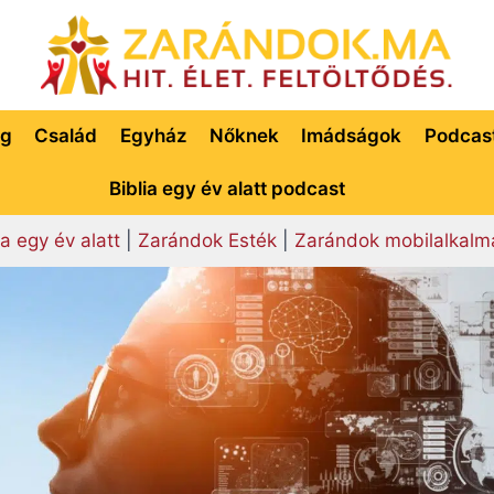
ég
Család
Egyház
Nőknek
Imádságok
Podcas
Biblia egy év alatt podcast
ia egy év alatt
|
Zarándok Esték
|
Zarándok mobilalkalm