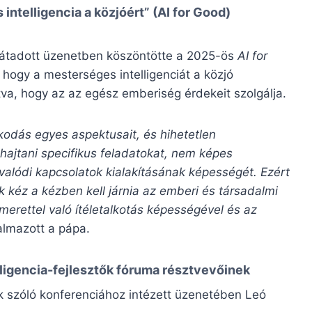
intelligencia a közjóért” (AI for Good)
al átadott üzenetben köszöntötte a 2025-ös
AI for
 hogy a mesterséges intelligenciát a közjó
ítva, hogy az az egész emberiség érdekeit szolgálja.
kodás egyes aspektusait, és hihetetlen
hajtani specifikus feladatokat, nem képes
a valódi kapcsolatok kialakításának képességét. Ezért
k kéz a kézben kell járnia az emberi és társadalmi
ismerettel való ítéletalkotás képességével és az
almazott a pápa.
ligencia-fejlesztők fóruma
résztvevőinek
k szóló konferenciához intézett üzenetében Leó