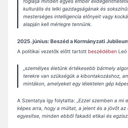
foglalja minden egyes ember elidegeníthetet
kulturális és lelki gazdagságának és sokszín
mesterséges intelligencia előnyeit vagy kock
alapján kell mérlegre tennünk.
2025. június:
Beszéd a Kormányzati Jubileu
A politikai vezetők előtt tartott
beszédében
Leó 
„személyes életünk értékesebb bármely algor
terekre van szükségük a kibontakozáshoz, am
mintákon, amelyeket egy lélektelen gép képes
A Szentatya így folytatta:
„Ezzel szemben a mi e
képes arra, hogy a múltat, a jelent és a jövőt 
egyesítse, minden ebből fakadó etikai és egzisz