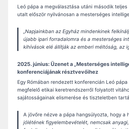
Leó pápa a megválasztása utáni második teljes
utalt először nyilvánosan a mesterséges intellig
„Napjainkban az Egyház mindenkinek felkínálj
újabb ipari forradalomra és a mesterséges inte
kihívások elé állítják az emberi méltóság, a
2025. június: Üzenet a
„Mesterséges intellige
konferenciájának résztvevőihez
Egy Rómában rendezett konferencián Leó pápa r
megfelelő etikai keretrendszerről folyatott vit
sajátosságainak elismerése és tiszteletben tartá
A jövőre nézve a pápa hangsúlyozta, hogy a 
jólétének figyelembevételét, nemcsak anyagi,