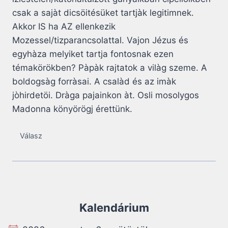
csak a sajàt dicsöitésüket tartjàk legitimnek.
Akkor IS ha AZ ellenkezik
Mozessel/tizparancsolattal. Vajon Jézus és
egyhàza melyiket tartja fontosnak ezen
témakörökben? Pàpàk rajtatok a vilàg szeme. A
boldogsàg forràsai. A csalàd és az imàk
jòhirdetöi. Dràga pajainkon àt. Osli mosolygos
Madonna könyörögj érettünk.
Válasz
Kalendárium