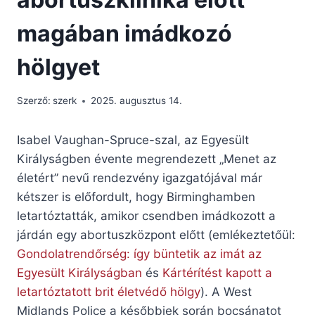
magában imádkozó
hölgyet
Szerző:
szerk
2025. augusztus 14.
Isabel Vaughan-Spruce-szal, az Egyesült
Királyságben évente megrendezett „Menet az
életért” nevű rendezvény igazgatójával már
kétszer is előfordult, hogy Birminghamben
letartóztatták, amikor csendben imádkozott a
járdán egy abortuszközpont előtt (emlékeztetőül:
Gondolatrendőrség: így büntetik az imát az
Egyesült Királyságban
és
Kártérítést kapott a
letartóztatott brit életvédő hölgy
). A West
Midlands Police a későbbiek során bocsánatot