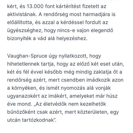
kért, és 13.000 font kártérítést fizetett az
aktivistának. A rendőrség most harmadjára is
előállította, és azzal a kérdéssel fordult az
ügyészséghez, hogy nincs-e vajon elegendő
bizonyíték a vád alá helyezéshez.
Vaughan-Spruce úgy nyilatkozott, hogy
hihetetlennek tartja, hogy az előző két eset után,
két és fél évvel később még mindig zaklatja őt a
rendőrség azért, mert csendben imádkozik azon
a környéken, és ismét nyomozás alá vonják
ugyanazokért az imákért, amelyeket már húsz
éve mond. „Az életvédők nem kezelhetők
bűnözőként csak azért, mert közterületen, egy
utcán tartózkodnak”.