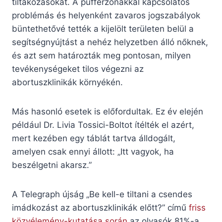
tiltakozásokat. A pufferzónákkal kapcsolatos
problémás és helyenként zavaros jogszabályok
büntethetővé tették a kijelölt területen belül a
segítségnyújtást a nehéz helyzetben álló nőknek,
és azt sem határozták meg pontosan, milyen
tevékenységeket tilos végezni az
abortuszklinikák környékén.
Más hasonló esetek is előfordultak. Ez év elején
például Dr. Livia Tossici-Boltot ítélték el azért,
mert kezében egy táblát tartva álldogált,
amelyen csak ennyi állott: „Itt vagyok, ha
beszélgetni akarsz.”
A Telegraph újság „Be kell-e tiltani a csendes
imádkozást az abortuszklinikák előtt?” című
friss
közvélemény-kutatása során
az olvasók 81%-a