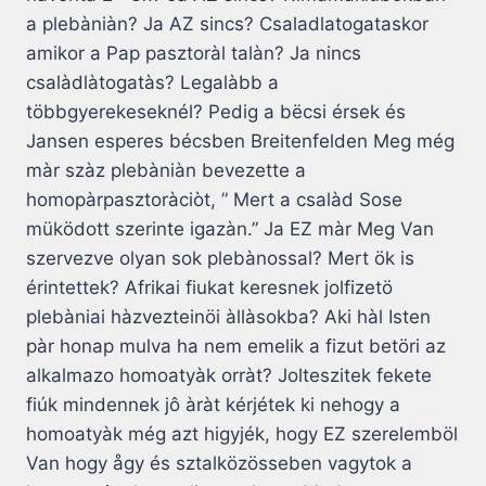
a plebàniàn? Ja AZ sincs? Csaladlatogataskor
amikor a Pap pasztoràl talàn? Ja nincs
csalàdlàtogatàs? Legalàbb a
többgyerekeseknél? Pedig a bëcsi érsek és
Jansen esperes bécsben Breitenfelden Meg még
màr szàz plebàniàn bevezette a
homopàrpasztoràciòt, ” Mert a csalàd Sose
müködott szerinte igazàn.” Ja EZ màr Meg Van
szervezve olyan sok plebànossal? Mert ök is
érintettek? Afrikai fiukat keresnek jolfizetö
plebàniai hàzvezteinöi àllàsokba? Aki hàl Isten
pàr honap mulva ha nem emelik a fizut betöri az
alkalmazo homoatyàk orràt? Jolteszitek fekete
fiúk mindennek jô àràt kérjétek ki nehogy a
homoatyàk még azt higyjék, hogy EZ szerelemböl
Van hogy ågy és sztalközösseben vagytok a