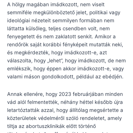
A hölgy magában imádkozott, nem viselt
semmiféle megkülönböztető jelet, politikai vagy
ideológiai nézeteit semmilyen formában nem
láttatta külsőleg, teljes csendben volt, nem
fenyegetett és nem zaklatott senkit. Amikor a
rendőrök saját korábbi fényképeit mutatták neki,
és megkérdezték, hogy imádkozott-e, azt
válaszolta, hogy „lehet”, hogy imádkozott, de nem
emlékszik, hogy éppen akkor imádkozott-e, vagy
valami máson gondolkodott, például az ebédjén.
Annak ellenére, hogy 2023 februárjában minden
vád alól felmentették, néhány héttel később újra
letartóztatták azzal, hogy állítólag megsértette a
közterületek védelméről szóló rendeletet, amely
tiltja az abortuszklinikák előtt történő