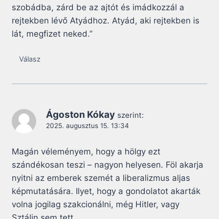
szobádba, zárd be az ajtót és imádkozzál a
rejtekben lévő Atyádhoz. Atyád, aki rejtekben is
lát, megfizet neked.”
Válasz
Ágoston Kókay
szerint:
2025. augusztus 15. 13:34
Magán véleményem, hogy a hölgy ezt
szándékosan teszi – nagyon helyesen. Föl akarja
nyitni az emberek szemét a liberalizmus aljas
képmutatására. Ilyet, hogy a gondolatot akarták
volna jogilag szakcionálni, még Hitler, vagy
Sztálin sem tett.