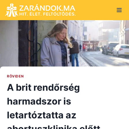
Skip
to
content
RÖVIDEN
A brit rendőrség
harmadszor is
letartóztatta az
abortuszklinika előtt