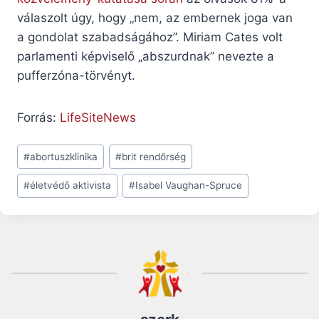
válaszolt úgy, hogy „nem, az embernek joga van
a gondolat szabadságához”. Miriam Cates volt
parlamenti képviselő „abszurdnak” nevezte a
pufferzóna-törvényt.
Forrás:
LifeSiteNews
Post
#
abortuszklinika
#
brit rendőrség
Tags:
#
életvédő aktivista
#
Isabel Vaughan-Spruce