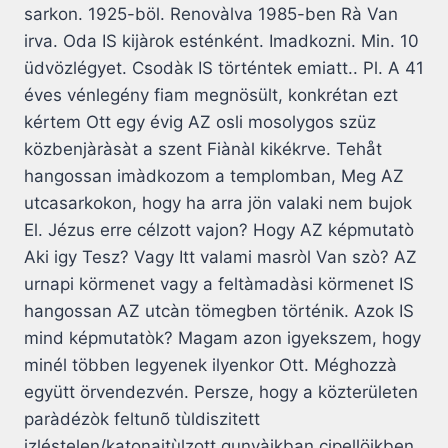
sarkon. 1925-böl. Renovàlva 1985-ben Rà Van
irva. Oda IS kijàrok esténként. Imadkozni. Min. 10
üdvözlégyet. Csodàk IS történtek emiatt.. Pl. A 41
éves vénlegény fiam megnösült, konkrétan ezt
kértem Ott egy évig AZ osli mosolygos szüz
közbenjàràsàt a szent Fiànàl kikékrve. Tehåt
hangossan imàdkozom a templomban, Meg AZ
utcasarkokon, hogy ha arra jön valaki nem bujok
El. Jézus erre célzott vajon? Hogy AZ képmutatò
Aki igy Tesz? Vagy Itt valami masròl Van szò? AZ
urnapi körmenet vagy a feltàmadàsi körmenet IS
hangossan AZ utcàn tömegben történik. Azok IS
mind képmutatòk? Magam azon igyekszem, hogy
minél többen legyenek ilyenkor Ott. Méghozzà
együtt örvendezvén. Persze, hogy a közterületen
paràdézòk feltunõ tùldiszitett
izléstelen/katonaitùlzott gunyàikban cipellöikben