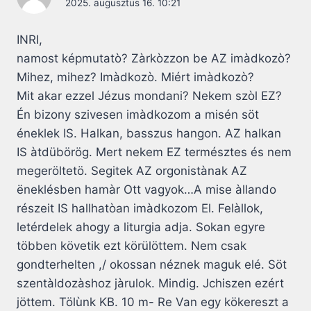
2025. augusztus 16. 10:21
INRI,
namost képmutatò? Zàrkòzzon be AZ imàdkozò?
Mihez, mihez? Imàdkozò. Miért imàdkozò?
Mit akar ezzel Jézus mondani? Nekem szòl EZ?
Én bizony szivesen imàdkozom a misén söt
éneklek IS. Halkan, basszus hangon. AZ halkan
IS àtdübörög. Mert nekem EZ természtes és nem
megeröltetö. Segitek AZ orgonistànak AZ
ëneklésben hamàr Ott vagyok…A mise àllando
részeit IS hallhatòan imàdkozom El. Felàllok,
letérdelek ahogy a liturgia adja. Sokan egyre
többen követik ezt körülöttem. Nem csak
gondterhelten ,/ okossan néznek maguk elé. Söt
szentàldozàshoz jàrulok. Mindig. Jchiszen ezért
jöttem. Tölùnk KB. 10 m- Re Van egy kökereszt a