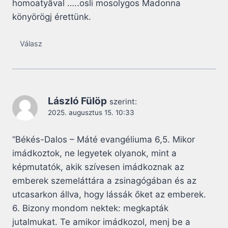
homoatyâval …..osli mosolygos Madonna
könyörögj érettünk.
Válasz
László Fülöp
szerint:
2025. augusztus 15. 10:33
“Békés-Dalos – Máté evangéliuma 6,5. Mikor
imádkoztok, ne legyetek olyanok, mint a
képmutatók, akik szívesen imádkoznak az
emberek szemeláttára a zsinagógában és az
utcasarkon állva, hogy lássák őket az emberek.
6. Bizony mondom nektek: megkapták
jutalmukat. Te amikor imádkozol, menj be a