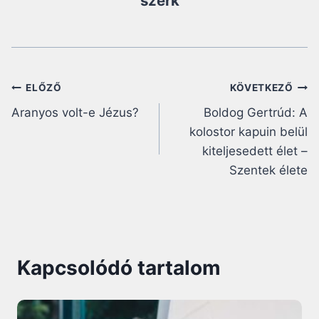
szerk
Bejegyzés
ELŐZŐ
KÖVETKEZŐ
Aranyos volt-e Jézus?
Boldog Gertrúd: A
navigáció
kolostor kapuin belül
kiteljesedett élet –
Szentek élete
Kapcsolódó tartalom