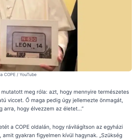
sia COPE / YouTube
et mutatott meg róla: azt, hogy mennyire természetes
latú viccet. Ő maga pedig úgy jellemezte önmagát,
 arra, hogy élvezzem az életet…”
tét a COPE oldalán, hogy rávilágítson az egyházi
e, amit gyakran figyelmen kívül hagynak. „Szükség