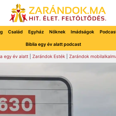
ég
Család
Egyház
Nőknek
Imádságok
Podcas
Biblia egy év alatt podcast
ia egy év alatt
|
Zarándok Esték
|
Zarándok mobilalkalm