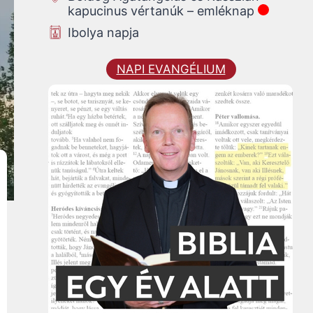
kapucinus vértanúk – emléknap
Ibolya napja
NAPI EVANGÉLIUM