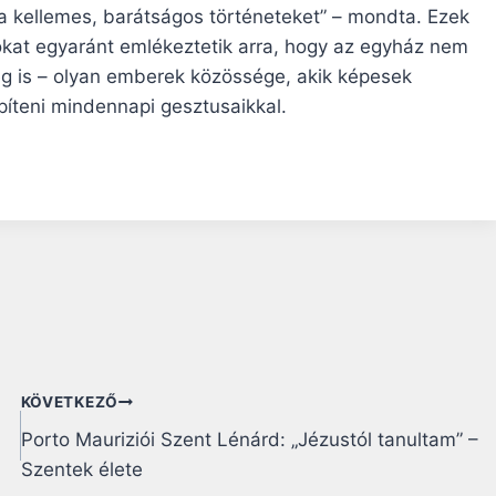
a kellemes, barátságos történeteket” – mondta. Ezek
sokat egyaránt emlékeztetik arra, hogy az egyház nem
g is – olyan emberek közössége, akik képesek
píteni mindennapi gesztusaikkal.
KÖVETKEZŐ
Porto Mauriziói Szent Lénárd: „Jézustól tanultam” –
Szentek élete