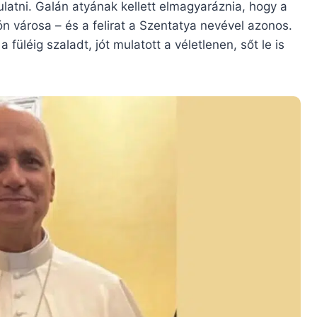
mulatni. Galán atyának kellett elmagyaráznia, hogy a
ón városa – és a felirat a Szentatya nevével azonos.
füléig szaladt, jót mulatott a véletlenen, sőt le is