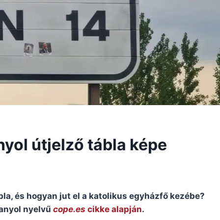
nyol útjelző tábla képe
bla, és hogyan jut el a katolikus egyházfő kezébe?
anyol nyelvű
cope.es
cikke alapján
.