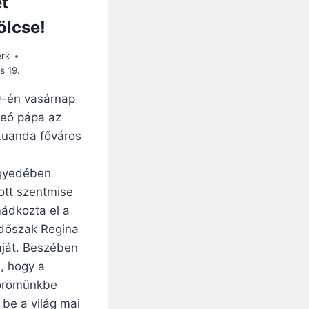
t
lcse!
erk
s 19.
19-én vasárnap
eó pápa az
Luanda főváros
gyedében
tt szentmise
ádkozta el a
időszak Regina
áját. Beszében
e, hogy a
 örömünkbe
 be a világ mai