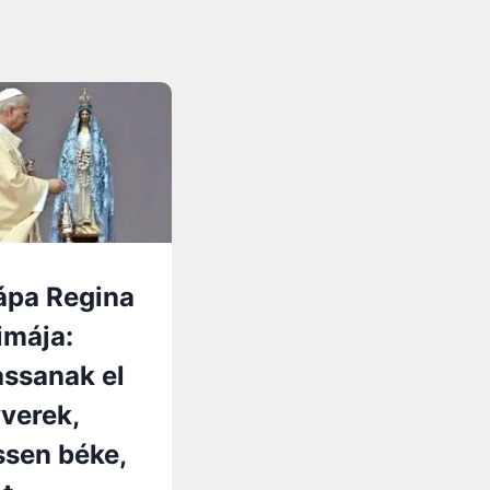
ápa Regina
imája:
assanak el
yverek,
ssen béke,