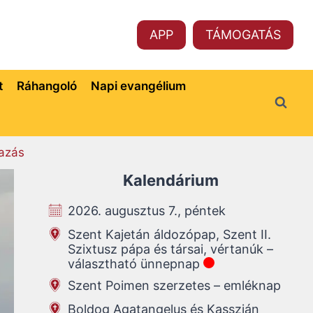
APP
TÁMOGATÁS
t
Ráhangoló
Napi evangélium
azás
Kalendárium
2026. augusztus 7., péntek
Szent Kajetán áldozópap, Szent II.
Szixtusz pápa és társai, vértanúk –
választható ünnepnap
Szent Poimen szerzetes – emléknap
Boldog Agatangelus és Kasszián