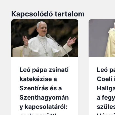
Kapcsolódó tartalom
Leó pápa zsinati
Leó p
katekézise a
Coeli 
Szentírás és a
Hallg
Szenthagyomán
a feg
y kapcsolatáról:
szüle