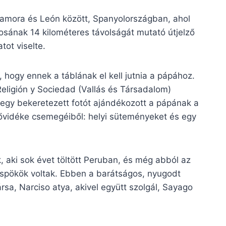
amora és León között, Spanyolországban, ahol
osának 14 kilométeres távolságát mutató útjelző
tot viselte.
 hogy ennek a táblának el kell jutnia a pápához.
Religión y Sociedad (Vallás és Társadalom)
n egy bekeretezett fotót ajándékozott a pápának a
zülővidéke csemegéiből: helyi süteményeket és egy
, aki sok évet töltött Peruban, és még abból az
üspökök voltak. Ebben a barátságos, nyugodt
rsa, Narciso atya, akivel együtt szolgál, Sayago