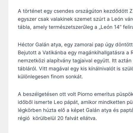
A történet egy csendes országúton kezdődött Z
egyszer csak valakinek szemet szúrt a León vár
tábla, amely természetszerűleg a „León 14” felira
Héctor Galán atya, egy zamorai pap úgy döntött,
Bejutott a Vatikánba egy magánkihallgatásra a 
nemzetközi alapítvány tagjaival együtt. Itt aztá
tábláról. Vitt magával egy kis kínálnivalót is s
különlegesen finom sonkát.
A beszélgetésen ott volt Piorno emeritus püspök
időből ismerte Leo pápát, amikor mindketten p
légkörben húzta elő a képet Galán atya és paptá
régió körülbelül 20 falvát ellátva.