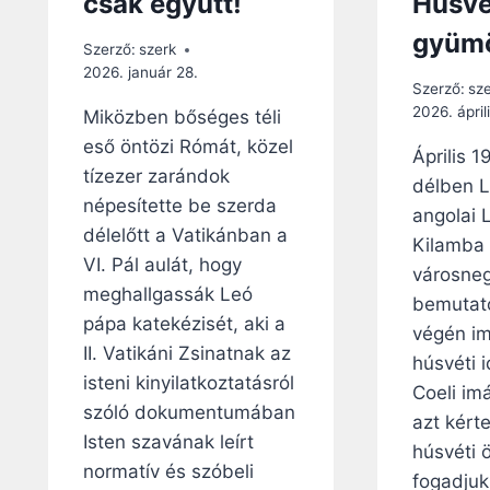
csak együtt!
Húsvé
gyümö
Szerző:
szerk
2026. január 28.
Szerző:
sz
2026. áprili
Miközben bőséges téli
eső öntözi Rómát, közel
Április 
tízezer zarándok
délben L
népesítette be szerda
angolai 
délelőtt a Vatikánban a
Kilamba
VI. Pál aulát, hogy
városne
meghallgassák Leó
bemutato
pápa katekézisét, aki a
végén im
II. Vatikáni Zsinatnak az
húsvéti 
isteni kinyilatkoztatásról
Coeli im
szóló dokumentumában
azt kért
Isten szavának leírt
húsvéti
normatív és szóbeli
fogadjuk