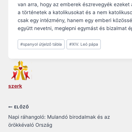
van arra, hogy az emberek észrevegyék ezeket 
a történetek a katolikusokat és a nem katoliku
csak egy intézmény, hanem egy emberi közössé
együtt nevetni, meglepni egymást és bizalmat é
Post
#
spanyol útjelző tábla
#
XIV. Leó pápa
Tags:
szerk
Bejegyzés
ELŐZŐ
Napi ráhangoló: Mulandó birodalmak és az
navigáció
örökkévaló Ország