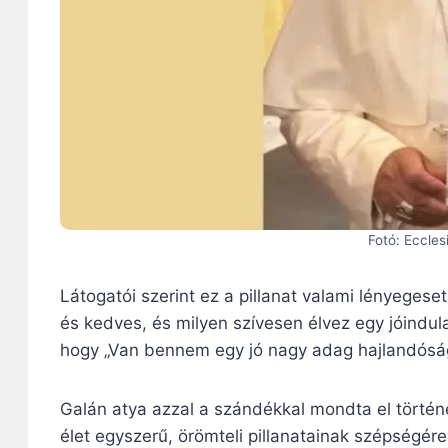
Fotó: Eccle
Látogatói szerint ez a pillanat valami lényeges
és kedves, és milyen szívesen élvez egy jóindu
hogy „Van bennem egy jó nagy adag hajlandóság
Galán atya azzal a szándékkal mondta el történe
élet egyszerű, örömteli pillanatainak szépségér