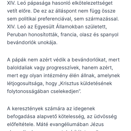
XIV. Leó pápasága hasonló elkötelezettséget
vetít előre. De ez az álláspont nem függ össze
sem politikai preferenciával, sem származással.
XIV. Leó az Egyesült Államokban született,
Peruban honosították, francia, olasz és spanyol
bevándorlók unokája.
A pápák nem azért védik a bevándorlókat, mert
baloldaliak vagy progresszívek, hanem azért,
mert egy olyan intézmény élén állnak, amelynek
létjogosultsága, hogy „Krisztus küldetésének
folytonosságában cselekedjen”.
A keresztények számára az idegenek
befogadása alapvető kötelesség, az üdvösség
előfeltétele. Máté evangéliumában Jézus