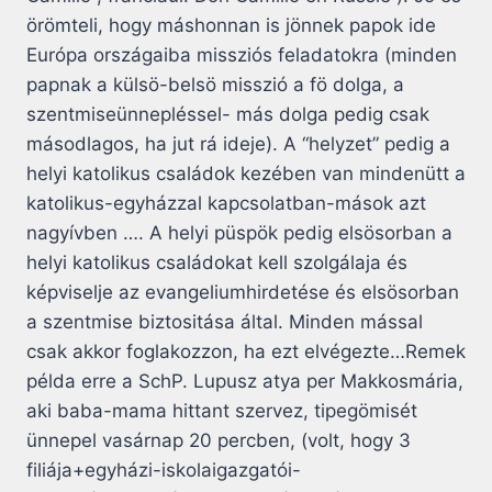
örömteli, hogy máshonnan is jönnek papok ide
Európa országaiba missziós feladatokra (minden
papnak a külsö-belsö misszió a fö dolga, a
szentmiseünnepléssel- más dolga pedig csak
másodlagos, ha jut rá ideje). A “helyzet” pedig a
helyi katolikus családok kezében van mindenütt a
katolikus-egyházzal kapcsolatban-mások azt
nagyívben …. A helyi püspök pedig elsösorban a
helyi katolikus családokat kell szolgálaja és
képviselje az evangeliumhirdetése és elsösorban
a szentmise biztositása által. Minden mással
csak akkor foglakozzon, ha ezt elvégezte…Remek
példa erre a SchP. Lupusz atya per Makkosmária,
aki baba-mama hittant szervez, tipegömisét
ünnepel vasárnap 20 percben, (volt, hogy 3
filiája+egyházi-iskolaigazgatói-