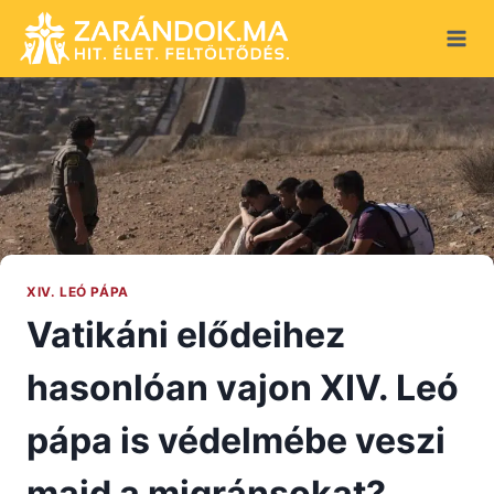
Skip
to
content
XIV. LEÓ PÁPA
Vatikáni elődeihez
hasonlóan vajon XIV. Leó
pápa is védelmébe veszi
majd a migránsokat?