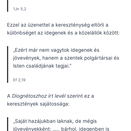
1Jn 5,2
Ezzel az üzenettel a kereszténység eltörli a
különbséget az idegenek és a közelállók között:
„Ezért már nem vagytok idegenek és
jövevények, hanem a szentek polgártársai és
Isten családjának tagjai.”
Ef 2,19
A
Diognétoszhoz írt levél
szerint ez a
keresztények sajátossága:
„Saját hazájukban laknak, de mégis
jövevényekként; ….. bárhol, idegenben is