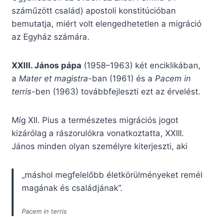
száműzött család) apostoli konstitúcióban
bemutatja, miért volt elengedhetetlen a migráció
az Egyház számára.
XXIII. János pápa
(1958–1963) két enciklikában,
a
Mater et magistra
-ban (1961) és a
Pacem in
terris
-ben (1963) továbbfejleszti ezt az érvelést.
Míg XII. Pius a természetes migrációs jogot
kizárólag a rászorulókra vonatkoztatta, XXIII.
János minden olyan személyre kiterjeszti, aki
„máshol megfelelőbb életkörülményeket remél
magának és családjának”.
Pacem in terris