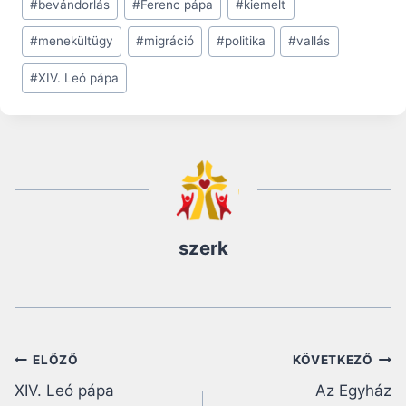
#
bevándorlás
#
Ferenc pápa
#
kiemelt
Tags:
#
menekültügy
#
migráció
#
politika
#
vallás
#
XIV. Leó pápa
szerk
Bejegyzés
ELŐZŐ
KÖVETKEZŐ
XIV. Leó pápa
Az Egyház
navigáció