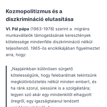
Kozmopolitizmus és a
diszkrimináció elutasítása
VI. Pál pápa
(1963-1978) szerint a migráns
munkavállalók támogatásának keresztények
kötelessége mindenféle diszkrimináció nélkül
teljesítendő. 1965-ös enciklikájában figyelmeztet
arra, hogy:
„Napjainkban különösen sürgető
kötelességünk, hogy felebarátnak tekintsünk
megkülönböztetés nélkül minden embert, és
ha ránk szorul, siessünk is a szolgálatára;
legyen szó akár egy mindenkitől elhagyott
öregről, egy igazságtalanul lenézett