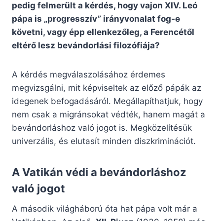
pedig felmerült a kérdés, hogy vajon XIV. Leó
pápa is „progresszív” irányvonalat fog-e
követni, vagy épp ellenkezőleg, a Ferencétől
eltérő lesz bevándorlási filozófiája?
A kérdés megválaszolásához érdemes
megvizsgálni, mit képviseltek az előző pápák az
idegenek befogadásáról. Megállapíthatjuk, hogy
nem csak a migránsokat védték, hanem magát a
bevándorláshoz való jogot is. Megközelítésük
univerzális, és elutasít minden diszkriminációt.
A Vatikán védi a bevándorláshoz
való jogot
A második világháború óta hat pápa volt már a