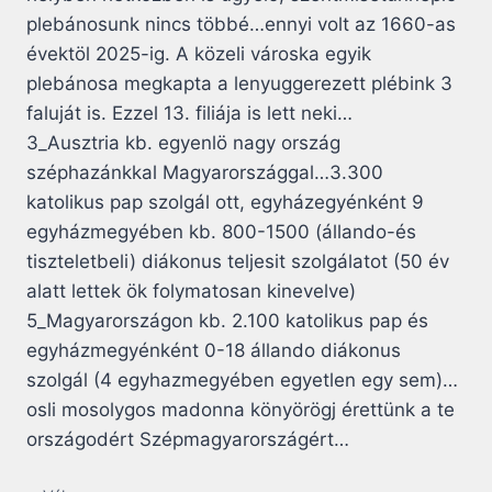
plebánosunk nincs többé…ennyi volt az 1660-as
évektöl 2025-ig. A közeli városka egyik
plebánosa megkapta a lenyuggerezett plébink 3
faluját is. Ezzel 13. filiája is lett neki…
3_Ausztria kb. egyenlö nagy ország
széphazánkkal Magyarországgal…3.300
katolikus pap szolgál ott, egyházegyénként 9
egyházmegyében kb. 800-1500 (állando-és
tiszteletbeli) diákonus teljesit szolgálatot (50 év
alatt lettek ök folymatosan kinevelve)
5_Magyarországon kb. 2.100 katolikus pap és
egyházmegyénként 0-18 állando diákonus
szolgál (4 egyhazmegyében egyetlen egy sem)…
osli mosolygos madonna könyörögj érettünk a te
országodért Szépmagyarországért…