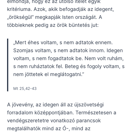
elmondja, hogy ez az utolsó ítélet egyik
kritériuma. Azok, akik befogadják az idegent,
„örökségül” megkapják Isten országát. A
többieknek pedig az örök büntetés jut:
„Mert éhes voltam, s nem adtatok ennem.
Szomjas voltam, s nem adtatok innom. Idegen
voltam, s nem fogadtatok be. Nem volt ruhám,
s nem ruháztatok fel. Beteg és fogoly voltam, s
nem jöttetek el meglátogatni.”
Mt 25,42-43
A jövevény, az idegen áll az újszövetségi
forradalom középpontjában. Természetesen a
vendégszeretetre vonatkozó parancsok
megtalálhatók mind az Ó-, mind az