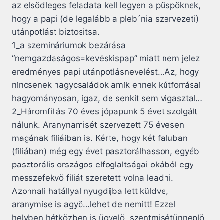
az elsödleges feladata kell legyen a püspöknek,
hogy a papi (de legalább a pleb´nia szervezeti)
utánpotlást biztositsa.
1_a szemináriumok bezárása
“nemgazdaságos=kevéskispap” miatt nem jelez
eredményes papi utánpotlásnevelést…Az, hogy
nincsenek nagycsaládok amik ennek kútforrásai
hagyományosan, igaz, de senkit sem vigasztal…
2_Háromfiliás 70 éves jópapunk 5 évet szolgált
nálunk. Aranynamisét szervezett 75 évesen
magának filiáiban is. Kérte, hogy két faluban
(filiában) még egy évet pasztorálhasson, egyéb
pasztorális országos elfoglaltságai okából egy
messzefekvö filiát szeretett volna leadni.
Azonnali hatállyal nyugdijba lett küldve,
aranymise is agyö…lehet de nemitt! Ezzel
helyben hétközben is ügyelö, szentmisétünneplö