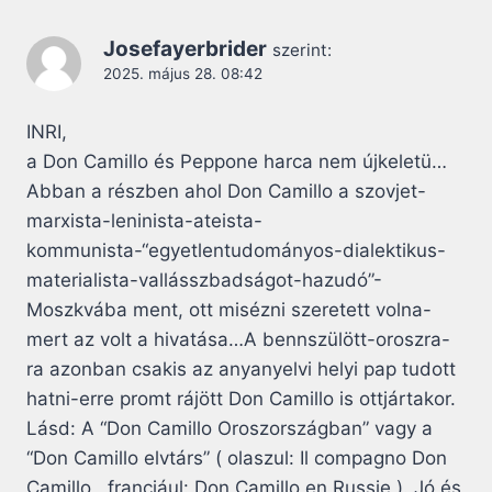
Josefayerbrider
szerint:
2025. május 28. 08:42
INRI,
a Don Camillo és Peppone harca nem újkeletü…
Abban a részben ahol Don Camillo a szovjet-
marxista-leninista-ateista-
kommunista-“egyetlentudományos-dialektikus-
materialista-vallásszbadságot-hazudó”-
Moszkvába ment, ott misézni szeretett volna-
mert az volt a hivatása…A bennszülött-oroszra-
ra azonban csakis az anyanyelvi helyi pap tudott
hatni-erre promt rájött Don Camillo is ottjártakor.
Lásd: A “Don Camillo Oroszországban” vagy a
“Don Camillo elvtárs” ( olaszul: Il compagno Don
Camillo , franciául: Don Camillo en Russie ). Jó és