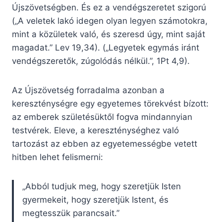
Újszövetségben. És ez a vendégszeretet szigorú
(„A veletek lakó idegen olyan legyen számotokra,
mint a közületek való, és szeresd úgy, mint saját
magadat.” Lev 19,34). („Legyetek egymás iránt
vendégszeretők, zúgolódás nélkül.”, 1Pt 4,9).
Az Újszövetség forradalma azonban a
kereszténységre egy egyetemes törekvést bízott:
az emberek születésüktől fogva mindannyian
testvérek. Eleve, a kereszténységhez való
tartozást az ebben az egyetemességbe vetett
hitben lehet felismerni:
„Abból tudjuk meg, hogy szeretjük Isten
gyermekeit, hogy szeretjük Istent, és
megtesszük parancsait.”