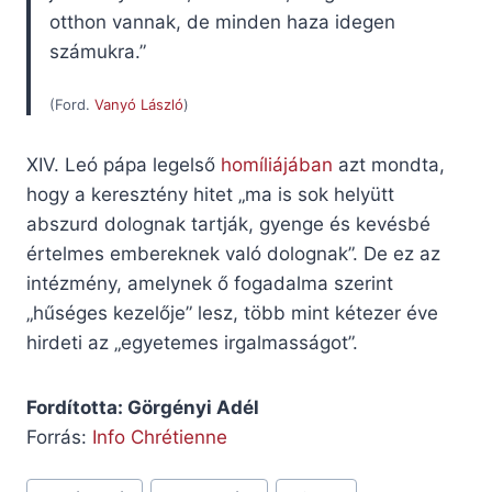
otthon vannak, de minden haza idegen
számukra.”
(Ford.
Vanyó László
)
XIV. Leó pápa legelső
homíliájában
azt mondta,
hogy a keresztény hitet „ma is sok helyütt
abszurd dolognak tartják, gyenge és kevésbé
értelmes embereknek való dolognak”. De ez az
intézmény, amelynek ő fogadalma szerint
„hűséges kezelője” lesz, több mint kétezer éve
hirdeti az „egyetemes irgalmasságot”.
Fordította: Görgényi Adél
Forrás:
Info Chrétienne
Post