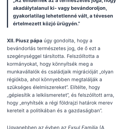
„Az embernek az a természetes joga, hogy
akadálytalanul ki- vagy bevándoroljon,
gyakorlatilag lehetetlenné vált, a tévesen
értelmezett közjó ürügyén.”
XII. Piusz pápa
úgy gondolta, hogy a
bevándorlás természetes jog, de ő ezt a
szegénységgel társította. Felszólította a
kormányokat, hogy könnyítsék meg a
munkavállalók és családjaik migrációját „olyan
régiókba, ahol könnyebben megtalálják a
szükséges élelmiszereket”. Elítélte, hogy
„gépiesítik a lelkiismeretet”, és felszólított arra,
hogy „enyhítsék a régi földrajzi határok merev
kereteit a politikában és a gazdaságban”.
Ugyanebben az évben az
Exsul Familia
(A