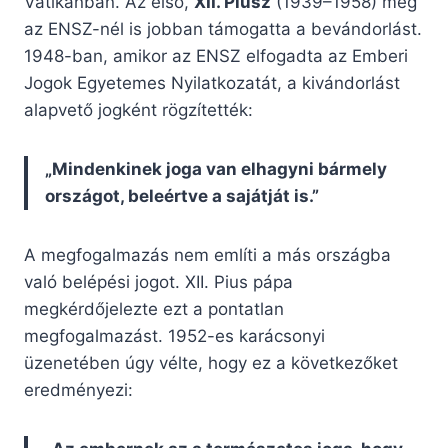
Vatikánban. Az első,
XII. Piusz
(1939–1958) még
az ENSZ-nél is jobban támogatta a bevándorlást.
1948-ban, amikor az ENSZ elfogadta az Emberi
Jogok Egyetemes Nyilatkozatát, a kivándorlást
alapvető jogként rögzítették:
„Mindenkinek joga van elhagyni bármely
országot, beleértve a sajátját is.”
A megfogalmazás nem említi a más országba
való belépési jogot. XII. Pius pápa
megkérdőjelezte ezt a pontatlan
megfogalmazást. 1952-es karácsonyi
üzenetében úgy vélte, hogy ez a következőket
eredményezi: