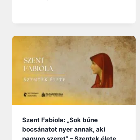
Szent Fabiola: „Sok bűne
bocsánatot nyer annak, aki
nagyon szeret” – Szentek élete