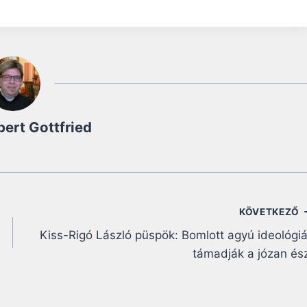
bert Gottfried
KÖVETKEZŐ
Kiss-Rigó László püspök: Bomlott agyú ideológi
támadják a józan és