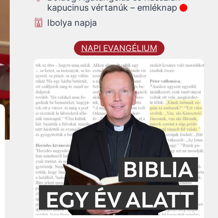
kapucinus vértanúk – emléknap
Ibolya napja
NAPI EVANGÉLIUM