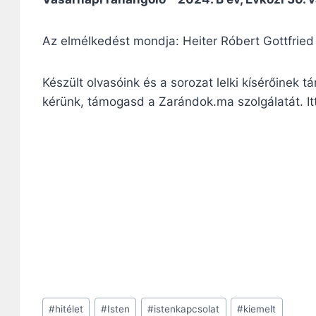
Az elmélkedést mondja: Heiter Róbert Gottfried
Készült olvasóink és a sorozat lelki kísérőinek 
kérünk, támogasd a Zarándok.ma szolgálatát. I
Post
#
hitélet
#
Isten
#
istenkapcsolat
#
kiemelt