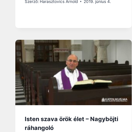
Szerző:
Harasztovics Arnold
2019. június 4.
Isten szava örök élet – Nagyböjti
ráhangoló