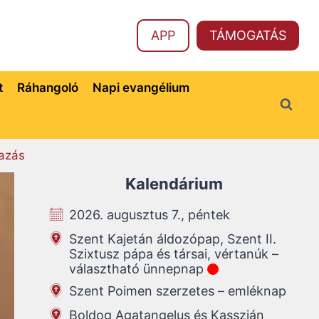
APP
TÁMOGATÁS
t
Ráhangoló
Napi evangélium
azás
Kalendárium
2026. augusztus 7., péntek
Szent Kajetán áldozópap, Szent II.
Szixtusz pápa és társai, vértanúk –
választható ünnepnap
Szent Poimen szerzetes – emléknap
Boldog Agatangelus és Kasszián