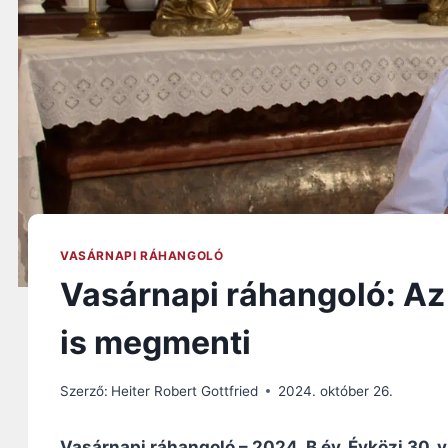
VASÁRNAPI RÁHANGOLÓ
Vasárnapi ráhangoló: Az 
is megmenti
Szerző:
Heiter Robert Gottfried
2024. október 26.
Vasárnapi ráhangoló – 2024. B év, Évközi 30. 