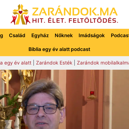
ég
Család
Egyház
Nőknek
Imádságok
Podcas
Biblia egy év alatt podcast
ia egy év alatt
|
Zarándok Esték
|
Zarándok mobilalkalm