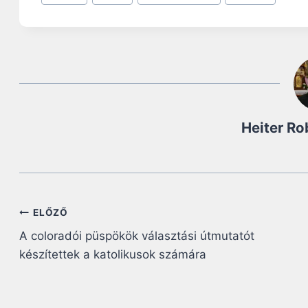
Tags:
Heiter Ro
Bejegyzés
ELŐZŐ
A coloradói püspökök választási útmutatót
navigáció
készítettek a katolikusok számára