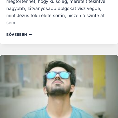
megtörténhet, hogy külsőleg, méreteit tekintve
nagyobb, látványosabb dolgokat visz végbe,
mint Jézus földi élete során, hiszen ő szinte át
sem…
NAPI
BŐVEBBEN
RÁHANGOLÓ:
NAGYOBB
TETTEK
–
UGYANABBAN
A
LÉLEKBEN