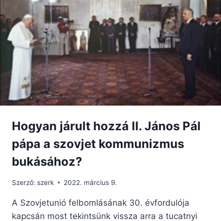
A
HÓNAPRA,
AMELY
MEGVÁLTOZTATTA
A
KATOLIKUS
EGYHÁZ
ARCULATÁT
Hogyan járult hozzá II. János Pál
pápa a szovjet kommunizmus
bukásához?
Szerző:
szerk
2022. március 9.
A Szovjetunió felbomlásának 30. évfordulója
kapcsán most tekintsünk vissza arra a tucatnyi