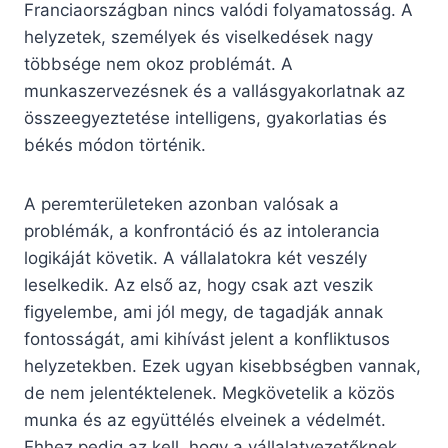
Franciaországban nincs valódi folyamatosság. A
helyzetek, személyek és viselkedések nagy
többsége nem okoz problémát. A
munkaszervezésnek és a vallásgyakorlatnak az
összeegyeztetése intelligens, gyakorlatias és
békés módon történik.
A peremterületeken azonban valósak a
problémák, a konfrontáció és az intolerancia
logikáját követik. A vállalatokra két veszély
leselkedik. Az első az, hogy csak azt veszik
figyelembe, ami jól megy, de tagadják annak
fontosságát, ami kihívást jelent a konfliktusos
helyzetekben. Ezek ugyan kisebbségben vannak,
de nem jelentéktelenek. Megkövetelik a közös
munka és az együttélés elveinek a védelmét.
Ehhez pedig az kell, hogy a vállalatvezetőknek