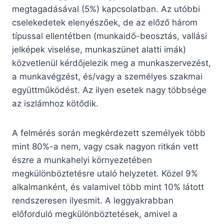
megtagadásával (5%) kapcsolatban. Az utóbbi
cselekedetek elenyészőek, de az előző három
típussal ellentétben (munkaidő-beosztás, vallási
jelképek viselése, munkaszünet alatti imák)
közvetlenül kérdőjelezik meg a munkaszervezést,
a munkavégzést, és/vagy a személyes szakmai
együttműködést. Az ilyen esetek nagy többsége
az iszlámhoz kötődik.
A felmérés során megkérdezett személyek több
mint 80%-a nem, vagy csak nagyon ritkán vett
észre a munkahelyi környezetében
megkülönböztetésre utaló helyzetet. Közel 9%
alkalmanként, és valamivel több mint 10% látott
rendszeresen ilyesmit. A leggyakrabban
előforduló megkülönböztetések, amivel a