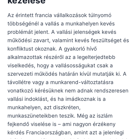
kezelése
Az érintett francia vállalkozások túlnyomó
többségénél a vallás a munkahelyen kevés
problémát jelent. A vallási jelenségek kevés
működési zavart, valamint kevés feszültséget és
konfliktust okoznak. A gyakorló hívő
alkalmazottak részéről az a legelterjedtebb
viselkedés, hogy a vallásosságukat csak a
szervezeti működés határán kívül mutatják ki. A
távollétre vagy a munkarend-változtatásra
vonatkozó kérésüknek nem adnak rendszeresen
vallási indoklást, és ha imádkoznak is a
munkahelyen, azt diszkréten,
munkaszüneteikben teszik. Még az iszlám
fejkendő viselése is – ami nagyon érzékeny
kérdés Franciaországban, amint azt a jelenlegi