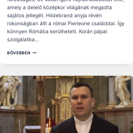
amely a delelő középkor világának megadta
sajátos jellegét. Hildebrand anyja révén
rokonságban állt a római Pierleone családdal. Így
könnyen Rómába kerülhetett. Korán pápai
szolgálatba…
AZ
BŐVEBBEN
EGYHÁZ
SZABADSÁGÁÉRT
ÉS
TISZTASÁGÁÉRT:
SZENT
VII.
GERGELY
PÁPA,
AKI
ELFELEDTE
HILDEBRANDOT
–
SZENTEK