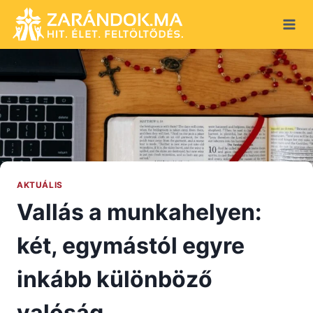
Skip
to
content
AKTUÁLIS
Vallás a munkahelyen:
két, egymástól egyre
inkább különböző
valóság