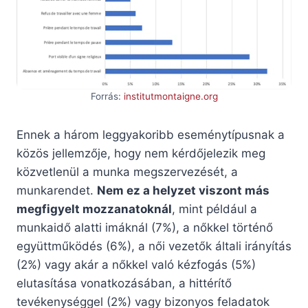
Forrás:
institutmontaigne.org
Ennek a három leggyakoribb eseménytípusnak a
közös jellemzője, hogy nem kérdőjelezik meg
közvetlenül a munka megszervezését, a
munkarendet.
Nem ez a helyzet viszont más
megfigyelt mozzanatoknál
, mint például a
munkaidő alatti imáknál (7%), a nőkkel történő
együttműködés (6%), a női vezetők általi irányítás
(2%) vagy akár a nőkkel való kézfogás (5%)
elutasítása vonatkozásában, a hittérítő
tevékenységgel (2%) vagy bizonyos feladatok