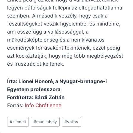
legyen bátorságuk fellépni az elfogadhatatlannal
szemben. A második veszély, hogy csak a
feszültségeket veszik figyelembe, és mindenre,
ami összefügg a vallásossággal, a
működésképtelenség és a nemkívánatos
események forrásaként tekintenek, ezzel pedig
azt kockáztatják, hogy még több megbélyegzést
és frusztrációt keltenek.
Írta: Lionel Honoré, a Nyugat-bretagne-i
Egyetem professzora
Fordította: Bárdi Zoltán
Forrás:
Info Chrétienne
Post
#
kiemelt
#
munkahely
#
vallás
Tags: