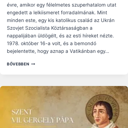
évre, amikor egy félelmetes szuperhatalom utat
engedett a lelkiismeret forradalmának. Mint
minden este, egy kis katolikus család az Ukrán
Szovjet Szocialista Köztársaságban a
nappalijában üldögélt, és az esti híreket nézte.
1978. október 16-a volt, és a bemondó
bejelentette, hogy aznap a Vatikánban egy…
HOGYAN
BŐVEBBEN
JÁRULT
HOZZÁ
II.
JÁNOS
PÁL
PÁPA
A
SZOVJET
KOMMUNIZMUS
BUKÁSÁHOZ?