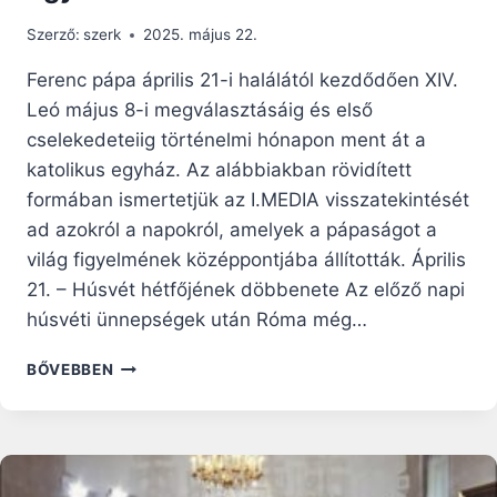
Szerző:
szerk
2025. május 22.
Ferenc pápa április 21-i halálától kezdődően XIV.
Leó május 8-i megválasztásáig és első
cselekedeteiig történelmi hónapon ment át a
katolikus egyház. Az alábbiakban rövidített
formában ismertetjük az I.MEDIA visszatekintését
ad azokról a napokról, amelyek a pápaságot a
világ figyelmének középpontjába állították. Április
21. – Húsvét hétfőjének döbbenete Az előző napi
húsvéti ünnepségek után Róma még…
FERENCTŐL
BŐVEBBEN
XIV.
LEÓIG:
TEKINTSÜNK
VISSZA
ERRE