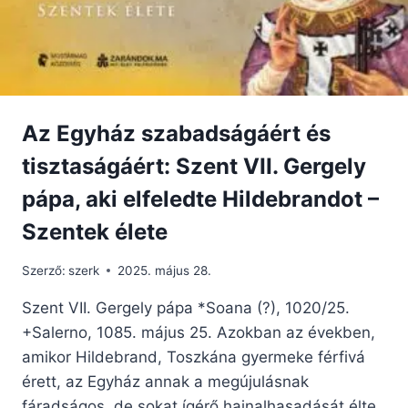
Az Egyház szabadságáért és
tisztaságáért: Szent VII. Gergely
pápa, aki elfeledte Hildebrandot –
Szentek élete
Szerző:
szerk
2025. május 28.
Szent VII. Gergely pápa *Soana (?), 1020/25.
+Salerno, 1085. május 25. Azokban az években,
amikor Hildebrand, Toszkána gyermeke férfivá
érett, az Egyház annak a megújulásnak
fáradságos, de sokat ígérő hajnalhasadását élte,