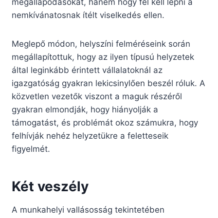
megállapodásokat, hanem hogy fel kell lépni a
nemkívánatosnak ítélt viselkedés ellen.
Meglepő módon, helyszíni felméréseink során
megállapítottuk, hogy az ilyen típusú helyzetek
által leginkább érintett vállalatoknál az
igazgatóság gyakran lekicsinylően beszél róluk. A
közvetlen vezetők viszont a maguk részéről
gyakran elmondják, hogy hiányolják a
támogatást, és problémát okoz számukra, hogy
felhívják nehéz helyzetükre a feletteseik
figyelmét.
Két veszély
A munkahelyi vallásosság tekintetében