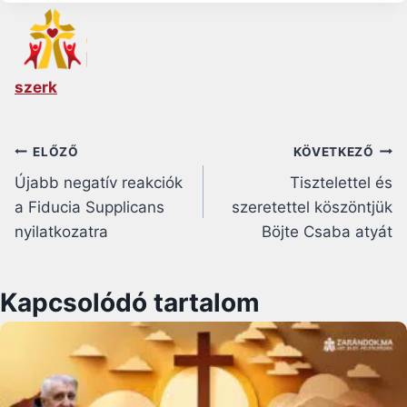
szerk
Bejegyzés
ELŐZŐ
KÖVETKEZŐ
Újabb negatív reakciók
Tisztelettel és
navigáció
a Fiducia Supplicans
szeretettel köszöntjük
nyilatkozatra
Böjte Csaba atyát
Kapcsolódó tartalom