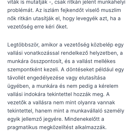
viták is mutatják -, csak ritkán jelent munkahelyi
problémát. Az iszlám fejkendőt viselő muszlim
nők ritkán utasítják el, hogy levegyék azt, ha a
vezetőség erre kéri őket.
Legtöbbször, amikor a vezetőség közbelép egy
vallási vonatkozással rendelkező helyzetben, a
munkára összpontosít, és a vallást mellékes
szempontként kezeli. A döntéseket például egy
távollét engedélyezése vagy elutasítása
ügyében, a munkára és nem pedig a kérelem
vallási indokára tekintettel hozzák meg. A
vezetők a vallásra nem mint olyanra vannak
tekintettel, hanem mint a munkavállaló személy
egyik jellemző jegyére. Mindenekelőtt a
pragmatikus megközelítést alkalmazzák.