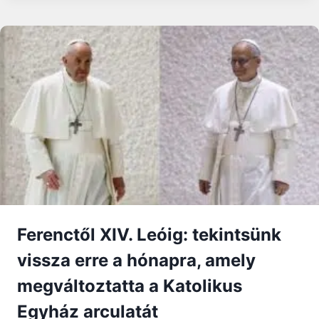
–
GONDOLATOK
ÉVKÖZI
8.
VASÁRNAPRA
Ferenctől XIV. Leóig: tekintsünk
vissza erre a hónapra, amely
megváltoztatta a Katolikus
Egyház arculatát