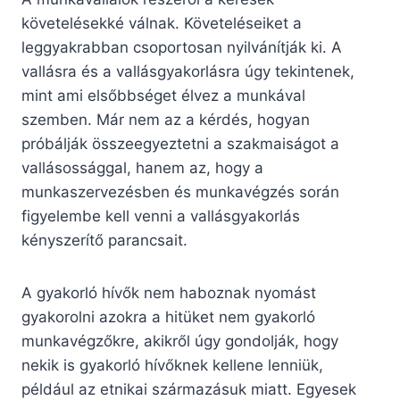
követelésekké válnak. Követeléseiket a
leggyakrabban csoportosan nyilvánítják ki. A
vallásra és a vallásgyakorlásra úgy tekintenek,
mint ami elsőbbséget élvez a munkával
szemben. Már nem az a kérdés, hogyan
próbálják összeegyeztetni a szakmaiságot a
vallásossággal, hanem az, hogy a
munkaszervezésben és munkavégzés során
figyelembe kell venni a vallásgyakorlás
kényszerítő parancsait.
A gyakorló hívők nem haboznak nyomást
gyakorolni azokra a hitüket nem gyakorló
munkavégzőkre, akikről úgy gondolják, hogy
nekik is gyakorló hívőknek kellene lenniük,
például az etnikai származásuk miatt. Egyesek