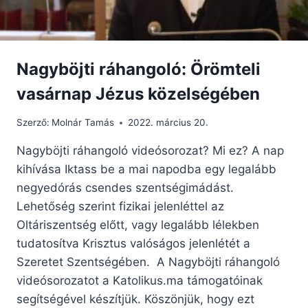
ÉLETE
Nagyböjti ráhangoló: Örömteli
vasárnap Jézus közelségében
Szerző:
Molnár Tamás
2022. március 20.
Nagyböjti ráhangoló videósorozat? Mi ez? A nap
kihívása Iktass be a mai napodba egy legalább
negyedórás csendes szentségimádást.
Lehetőség szerint fizikai jelenléttel az
Oltáriszentség előtt, vagy legalább lélekben
tudatosítva Krisztus valóságos jelenlétét a
Szeretet Szentségében. A Nagyböjti ráhangoló
videósorozatot a Katolikus.ma támogatóinak
segítségével készítjük. Köszönjük, hogy ezt