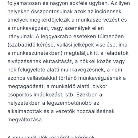
folyamatosan és nagyon sokféle ügyben. Az ilyen
helyeken összpontosulnak azok az incidensek,
amelyek megkérdőjelezik a munkaszervezést és
a munkavégzést, vagy személyek ellen
irányulnak. A leggyakrabb eseteken túlmenően
(szabadidő kérése, vallási jelképek viselése, ima
a munkaszünetekben) megtaláljuk itt a feladatok
elvégzésének elutasítását, a nőkkel közös vagy
nők felügyelete alatti munkavégzésnek, a nem
azonos vallásúakkal történő munkavégzésnek a
megtagadását, a munkaidő alatti, olykor
csoportos imádkozást, stb. Ezekben a
helyzetekben a legszembetűnőbb az
alkalmazottak és a vezetők hozzáállásának
megváltozása.
A munkavállalók részéről a kérések