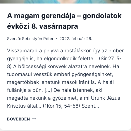
A magam gerendája – gondolatok
évközi 8. vasárnapra
Szerző:
Sebestyén Péter
2022. február 26.
Visszamarad a pelyva a rostáláskor, így az ember
gyengéje is, ha elgondolkodik felette… (Sir 27, 5-
8) A bölcsességi könyvek alázatra nevelnek. Ha
tudomásul vesszük emberi gyöngeségeinket,
megértőbbek lehetünk mások iránt is. A halál
fullánkja a bűn. […] De hála Istennek, aki
megadta nekünk a győzelmet, a mi Urunk Jézus
Krisztus által… (1Kor 15, 54-58) Szent…
A
BŐVEBBEN
MAGAM
GERENDÁJA