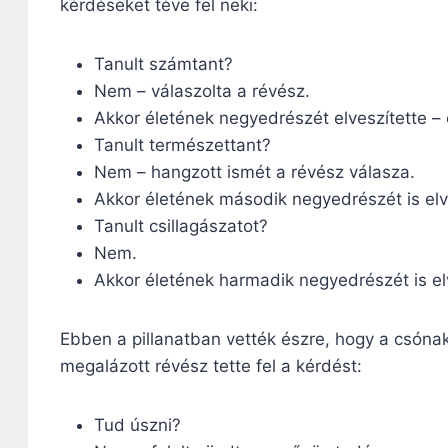
kérdéseket téve fel neki:
Tanult számtant?
Nem – válaszolta a révész.
Akkor életének negyedrészét elveszítette –
Tanult természettant?
Nem – hangzott ismét a révész válasza.
Akkor életének második negyedrészét is elv
Tanult csillagászatot?
Nem.
Akkor életének harmadik negyedrészét is elv
Ebben a pillanatban vették észre, hogy a csónak 
megalázott révész tette fel a kérdést:
Tud úszni?