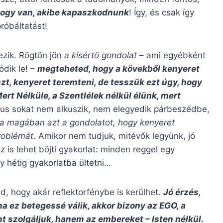
hogy van, akibe kapaszkodnunk
! Így, és csak így
róbáltatást!
zik. Rögtön jön
a kísértő gondolat
– ami egyébként
ódik le! –
megteheted, hogy a kövekből kenyeret
zt, kenyeret teremteni, de tesszük ezt úgy, hogy
ert Nélküle, a Szentlélek nélkül élünk, mert
us sokat nem alkuszik, nem elegyedik párbeszédbe,
ja magában azt a gondolatot, hogy kenyeret
problémát
. Amikor nem tudjuk, mitévők legyünk, jó
 Ez is lehet böjti gyakorlat: minden reggel egy
y hétig gyakorlatba ültetni…
d, hogy akár reflektorfénybe is kerülhet.
Jó érzés,
ha ez betegessé válik, akkor bizony az EGO, a
t szolgáljuk, hanem az embereket – Isten nélkül.