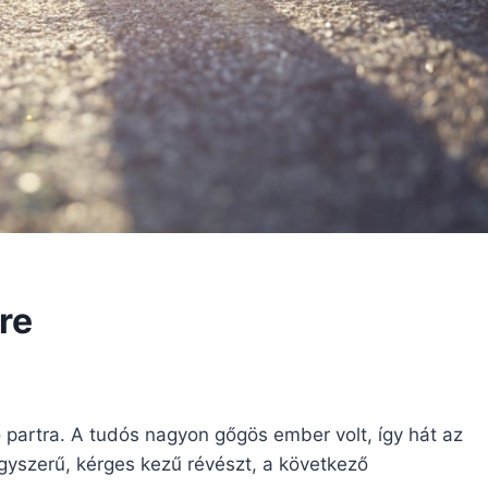
re
ó partra. A tudós nagyon gőgös ember volt, így hát az
gyszerű, kérges kezű révészt, a következő