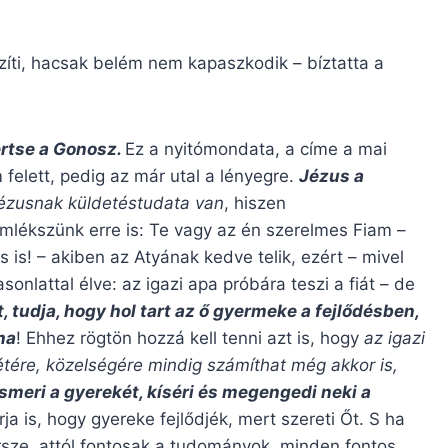
íti, hacsak belém nem kapaszkodik – bíztatta a
értse a Gonosz.
Ez a nyitómondata, a címe a mai
felett, pedig az már utal a lényegre.
Jézus a
ézusnak küldetéstudata van
, hiszen
mlékszünk erre is: Te vagy az én szerelmes Fiam –
is! – akiben az Atyának kedve telik, ezért – mivel
asonlattal élve: az igazi apa próbára teszi a fiát – de
t, tudja, hogy hol tart az ő gyermeke a fejlődésben,
na
! Ehhez rögtön hozzá kell tenni azt is, hogy
az igazi
nlétére, közelségére mindig számíthat még akkor is,
ismeri a gyerekét, kíséri és megengedi neki a
is, hogy gyereke fejlődjék, mert szereti Őt. S ha
rsze, attól fontosak a tudományok, minden fontos,