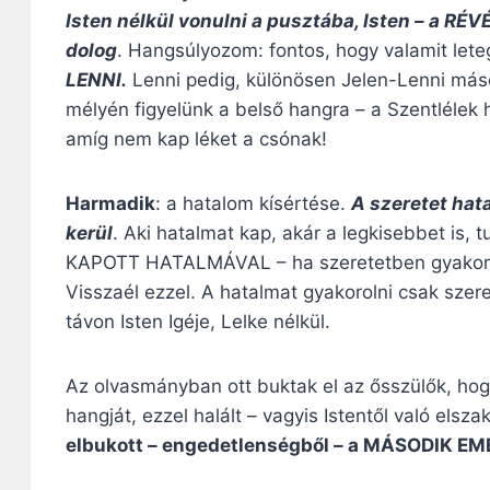
Isten nélkül vonulni a pusztába, Isten – a RÉ
dolog
. Hangsúlyozom: fontos, hogy valamit lete
LENNI.
Lenni pedig, különösen Jelen-Lenni máso
mélyén figyelünk a belső hangra – a Szentlélek ha
amíg nem kap léket a csónak!
Harmadik
: a hatalom kísértése.
A szeretet hat
kerül
. Aki hatalmat kap, akár a legkisebbet is, 
KAPOTT HATALMÁVAL – ha szeretetben gyakorolj
Visszaél ezzel. A hatalmat gyakorolni csak szer
távon Isten Igéje, Lelke nélkül.
Az olvasmányban ott buktak el az ősszülők, hog
hangját, ezzel halált – vagyis Istentől való els
elbukott – engedetlenségből – a MÁSODIK EM