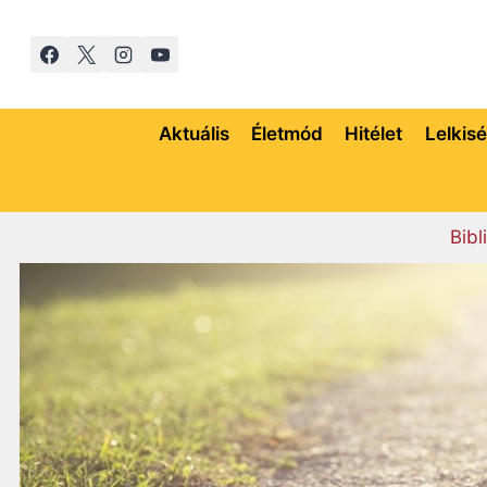
Skip
to
content
Aktuális
Életmód
Hitélet
Lelkis
Bibl