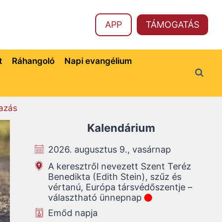
APP
TÁMOGATÁS
t
Ráhangoló
Napi evangélium
azás
Kalendárium
2026. augusztus 9., vasárnap
A keresztről nevezett Szent Teréz
Benedikta (Edith Stein), szűz és
vértanú, Európa társvédőszentje –
választható ünnepnap
Emőd napja