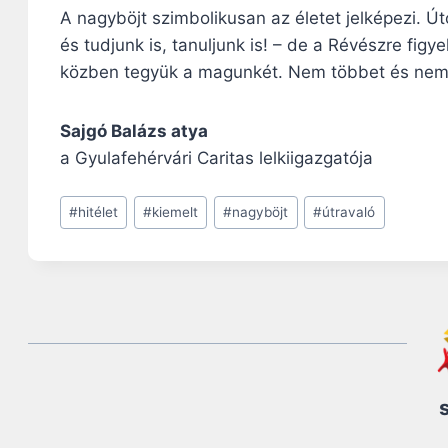
A nagyböjt szimbolikusan az életet jelképezi. 
és tudjunk is, tanuljunk is! – de a Révészre fig
közben tegyük a magunkét. Nem többet és nem
Sajgó Balázs atya
a Gyulafehérvári Caritas lelkiigazgatója
Post
#
hitélet
#
kiemelt
#
nagyböjt
#
útravaló
Tags: