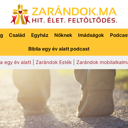
ég
Család
Egyház
Nőknek
Imádságok
Podcas
Biblia egy év alatt podcast
ia egy év alatt
|
Zarándok Esték
|
Zarándok mobilalkalm