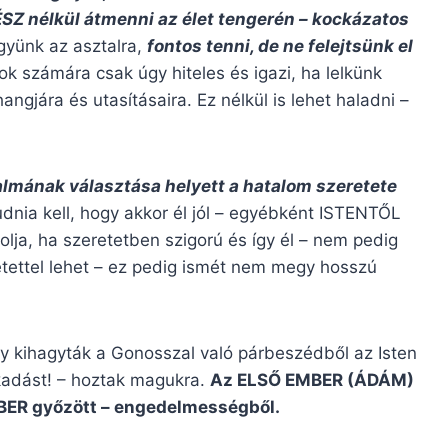
VÉSZ nélkül átmenni az élet tengerén – kockázatos
gyünk az asztalra,
fontos tenni, de ne felejtsünk el
k számára csak úgy hiteles és igazi, ha lelkünk
ngjára és utasításaira. Ez nélkül is lehet haladni –
almának választása helyett a hatalom szeretete
tudnia kell, hogy akkor él jól – egyébként ISTENTŐL
a, ha szeretetben szigorú és így él – nem pedig
etettel lehet – ez pedig ismét nem megy hosszú
y kihagyták a Gonosszal való párbeszédből az Isten
zakadást! – hoztak magukra.
Az ELSŐ EMBER (ÁDÁM)
BER győzött – engedelmességből.