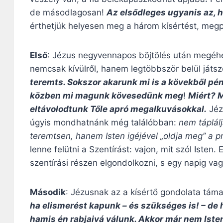
de másodlagosan!
Az elsődleges ugyanis az, 
érthetjük helyesen meg a három kísértést, megp
Első
: Jézus negyvennapos böjtölés után megéhe
nemcsak kívülről, hanem legtöbbször belül játsz
teremts. Sokszor akarunk mi is a kövekből pén
közben mi magunk kövesedünk meg
!
Miért? M
eltávolodtunk Tőle apró megalkuvásokkal.
Jéz
úgyis mondhatnánk még találóbban:
nem táplál
teremtsen, hanem Isten igéjével „oldja meg” a 
lenne felütni a Szentírást: vajon, mit szól Isten.
szentírási részen elgondolkozni, s egy napig vag
Második
: Jézusnak az a kísértő gondolata táma
ha elismerést kapunk – és szükséges is! – de 
hamis én rabjaivá válunk. Akkor már nem Isten