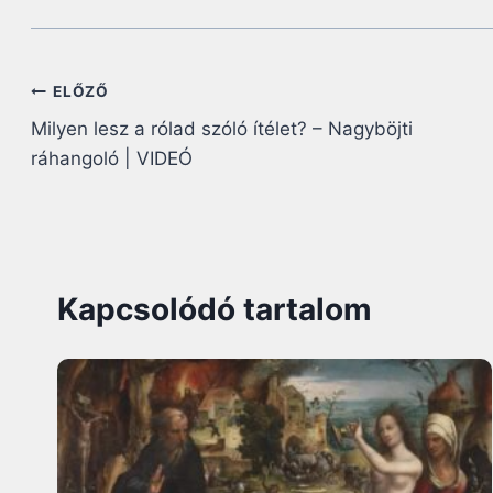
Bejegyzés
ELŐZŐ
Milyen lesz a rólad szóló ítélet? – Nagyböjti
navigáció
ráhangoló | VIDEÓ
Kapcsolódó tartalom