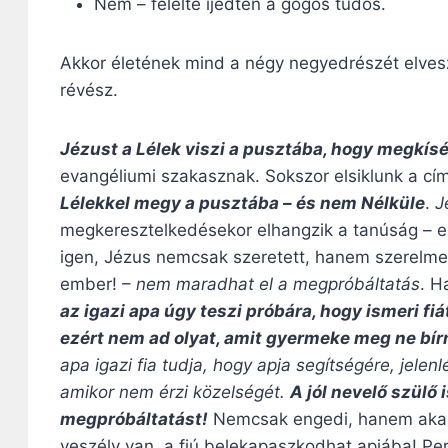
Nem – felelte ijedten a gőgös tudós.
Akkor életének mind a négy negyedrészét elvesz
révész.
Jézust a Lélek viszi a pusztába, hogy megkís
evangéliumi szakasznak. Sokszor elsiklunk a cím 
Lélekkel megy a pusztába – és nem Nélküle
.
J
megkeresztelkedésekor elhangzik a tanúság – e
igen, Jézus nemcsak szeretett, hanem szerelmes 
ember! –
nem maradhat el a megpróbáltatás
. H
az igazi apa úgy teszi próbára, hogy ismeri fiá
ezért nem ad olyat, amit gyermeke meg ne bír
apa igazi fia tudja, hogy apja segítségére, jele
amikor nem érzi közelségét.
A jól nevelő szülő 
megpróbáltatást!
Nemcsak engedi, hanem akarja 
veszély van, a fiú belekapaszkodhat apjába! Pe