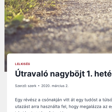
LELKISÉG
Útravaló nagyböjt 1. heté
Szerző:
szerk
2020. március 2.
Egy révész a csónakján vitt át egy tudóst a túls
utazást arra használta fel, hogy megalázza az e