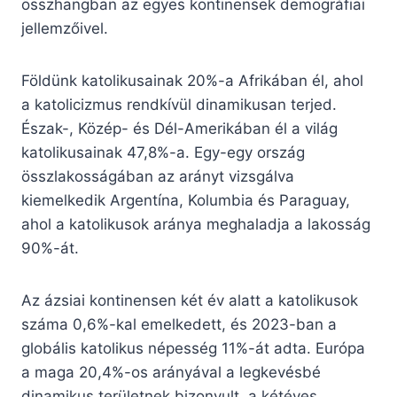
összhangban az egyes kontinensek demográfiai
jellemzőivel.
Földünk katolikusainak 20%-a Afrikában él, ahol
a katolicizmus rendkívül dinamikusan terjed.
Észak-, Közép- és Dél-Amerikában él a világ
katolikusainak 47,8%-a. Egy-egy ország
összlakosságában az arányt vizsgálva
kiemelkedik Argentína, Kolumbia és Paraguay,
ahol a katolikusok aránya meghaladja a lakosság
90%-át.
Az ázsiai kontinensen két év alatt a katolikusok
száma 0,6%-kal emelkedett, és 2023-ban a
globális katolikus népesség 11%-át adta. Európa
a maga 20,4%-os arányával a legkevésbé
dinamikus területnek bizonyult, a kétéves