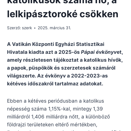
lelkipásztoroké csökken
Szerző:
szerk
2025. március 31.
A Vatikán Központi Egyházi Statisztikai
Hivatala kiadta azt a 2025-ös
Pápai évkönyv
et,
amely részletesen tájékoztat a katolikus hívők,
a papok, püspökök és szerzetesek számáról
világszerte. Az évkönyv a 2022-2023-as
kétéves időszakról tartalmaz adatokat.
Ebben a kétéves periódusban a katolikus
népesség száma 1,15%-kal, mintegy 1,39
milliárdról 1,406 milliárdra nőtt, a különböző
földrajzi területeken eltérő mértékben,