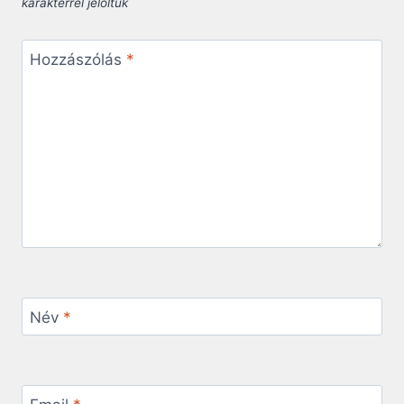
karakterrel jelöltük
Hozzászólás
*
Név
*