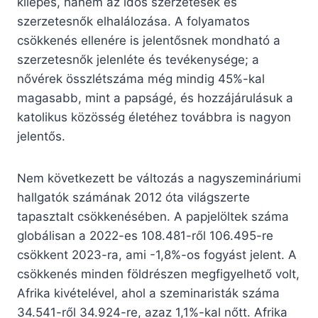
kilépés, hanem az idős szerzetesek és
szerzetesnők elhalálozása. A folyamatos
csökkenés ellenére is jelentősnek mondható a
szerzetesnők jelenléte és tevékenysége; a
nővérek összlétszáma még mindig 45%-kal
magasabb, mint a papságé, és hozzájárulásuk a
katolikus közösség életéhez továbbra is nagyon
jelentős.
Nem következett be változás a nagyszemináriumi
hallgatók számának 2012 óta világszerte
tapasztalt csökkenésében. A papjelöltek száma
globálisan a 2022-es 108.481-ről 106.495-re
csökkent 2023-ra, ami -1,8%-os fogyást jelent. A
csökkenés minden földrészen megfigyelhető volt,
Afrika kivételével, ahol a szeminaristák száma
34.541-ről 34.924-re, azaz 1,1%-kal nőtt. Afrika