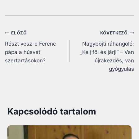
Bejegyzés
ELŐZŐ
KÖVETKEZŐ
Részt vesz-e Ferenc
Nagyböjti ráhangoló:
navigáció
pápa a húsvéti
„Kelj föl és járj!” – Van
szertartásokon?
újrakezdés, van
gyógyulás
Kapcsolódó tartalom