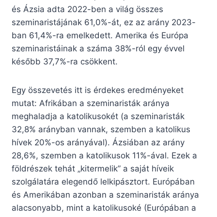
és Ázsia adta 2022-ben a világ összes
szeminaristájának 61,0%-át, ez az arány 2023-
ban 61,4%-ra emelkedett. Amerika és Európa
szeminaristáinak a száma 38%-ról egy évvel
később 37,7%-ra csökkent.
Egy összevetés itt is érdekes eredményeket
mutat: Afrikában a szeminaristák aránya
meghaladja a katolikusokét (a szeminaristák
32,8% arányban vannak, szemben a katolikus
hívek 20%-os arányával). Ázsiában az arány
28,6%, szemben a katolikusok 11%-ával. Ezek a
földrészek tehát „kitermelik” a saját híveik
szolgálatára elegendő lelkipásztort. Európában
és Amerikában azonban a szeminaristák aránya
alacsonyabb, mint a katolikusoké (Európában a