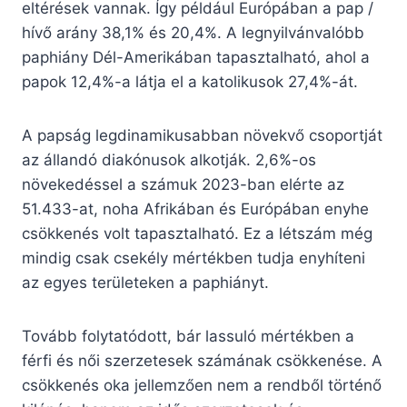
eltérések vannak. Így például Európában a pap /
hívő arány 38,1% és 20,4%. A legnyilvánvalóbb
paphiány Dél-Amerikában tapasztalható, ahol a
papok 12,4%-a látja el a katolikusok 27,4%-át.
A papság legdinamikusabban növekvő csoportját
az állandó diakónusok alkotják. 2,6%-os
növekedéssel a számuk 2023-ban elérte az
51.433-at, noha Afrikában és Európában enyhe
csökkenés volt tapasztalható. Ez a létszám még
mindig csak csekély mértékben tudja enyhíteni
az egyes területeken a paphiányt.
Tovább folytatódott, bár lassuló mértékben a
férfi és női szerzetesek számának csökkenése. A
csökkenés oka jellemzően nem a rendből történő