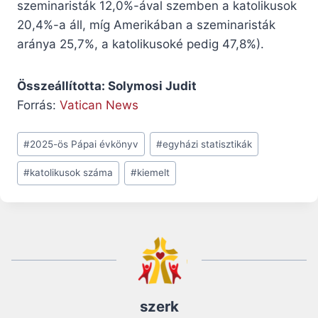
szeminaristák 12,0%-ával szemben a katolikusok
20,4%-a áll, míg Amerikában a szeminaristák
aránya 25,7%, a katolikusoké pedig 47,8%).
Összeállította: Solymosi Judit
Forrás:
Vatican News
Post
#
2025-ös Pápai évkönyv
#
egyházi statisztikák
Tags:
#
katolikusok száma
#
kiemelt
szerk