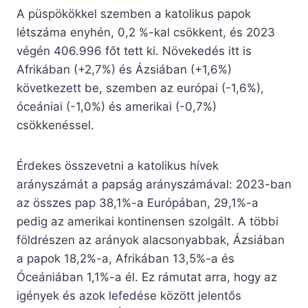
A püspökökkel szemben a katolikus papok
létszáma enyhén, 0,2 %-kal csökkent, és 2023
végén 406.996 főt tett ki. Növekedés itt is
Afrikában (+2,7%) és Ázsiában (+1,6%)
következett be, szemben az európai (-1,6%),
óceániai (-1,0%) és amerikai (-0,7%)
csökkenéssel.
Érdekes összevetni a katolikus hívek
arányszámát a papság arányszámával: 2023-ban
az összes pap 38,1%-a Európában, 29,1%-a
pedig az amerikai kontinensen szolgált. A többi
földrészen az arányok alacsonyabbak, Ázsiában
a papok 18,2%-a, Afrikában 13,5%-a és
Óceániában 1,1%-a él. Ez rámutat arra, hogy az
igények és azok lefedése között jelentős