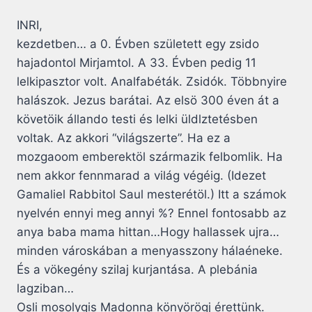
INRI,
kezdetben… a 0. Évben született egy zsido
hajadontol Mirjamtol. A 33. Évben pedig 11
lelkipasztor volt. Analfabéták. Zsidók. Többnyire
halászok. Jezus barátai. Az elsö 300 éven át a
követöik állando testi és lelki üldlztetésben
voltak. Az akkori “világszerte”. Ha ez a
mozgaoom emberektöl származik felbomlik. Ha
nem akkor fennmarad a világ végéig. (Idezet
Gamaliel Rabbitol Saul mesterétöl.) Itt a számok
nyelvén ennyi meg annyi %? Ennel fontosabb az
anya baba mama hittan…Hogy hallassek ujra…
minden városkában a menyasszony hálaéneke.
És a vökegény szilaj kurjantása. A plebánia
lagziban…
Osli mosolygis Madonna könyörögj érettünk.