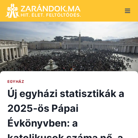
Skip
to
content
EGYHÁZ
Új egyházi statisztikák a
2025-ös Pápai
Évkönyvben: a
katolikusok száma nő, a