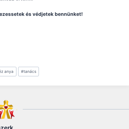
vezessetek és védjetek bennünket!
réz anya
#
tanács
szerk