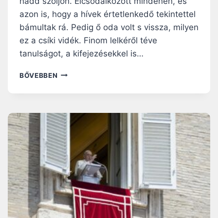
hadd szóljon. Elcsodálkozott mindenen, és
T
azon is, hogy a hívek értetlenkedő tekintettel
A
bámultak rá. Pedig ő oda volt s vissza, milyen
N
Á
ez a csíki vidék. Finom lelkéről téve
C
tanulságot, a kifejezésekkel is…
S
A
I
BŐVEBBEN
D
T
Ó
T
K
F
A
Ö
T
L
,
C
H
S
O
Í
G
K
Y
O
A
N
Z
…
E
M