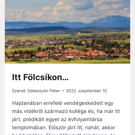
P
Á
P
A
A
R
R
A
K
É
R
Itt Fölcsíkon…
I
A
P
Szerző:
Sebestyén Péter
2022. szeptember 10.
É
N
Hajdanában errefelé vendégeskedett egy
Z
más vidékről származó kolléga és, ha már itt
Ü
járt, prédikált egyet az évfolyamtársa
G
Y
templomában. Először járt itt, nahát, akkor
I