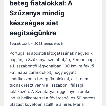
beteg fiatalokkal: A
Y
M
Í
E
Szűzanya mindig
T
L
O
L
készséges siet
T
Y
T
E
segítségünkre
R
L
Ó
A
M
K
Szerző:
szerk
2023. augusztus 6.
Á
Ö
B
Z
Portugáliai apostoli látogatásának negyedik
A
Ö
napján, a Szűzanya szombatján, Ferenc pápa
N
S
a Lisszabontól légvonalban 100 km-re fekvő
S
É
Fatimába zarándokolt, hogy együtt
G
imádkozzon a beteg fiatalokkal, akik nem
Ü
tudnak részt venni a lisszaboni ifjúsági
N
találkozón. A Szentatya reggel nyolc órakor
K
B
indult helikopterrel a fővárosból és 50 perces
E
utazást követően szállt le a híres Mária