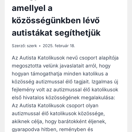
Ó
amellyel a
L
L
közösségünkben lévő
E
T
autistákat segíthetjük
T
S
Z
Szerző:
szerk
2025. február 18.
E
R
Az Autista Katolikusok nevű csoport alapítója
Z
megosztotta velünk javaslatait arról, hogy
E
hogyan támogathatja minden katolikus a
T
E
közösség autizmussal élő tagjait. Izgalmas új
S
fejlemény volt az autizmussal élő katolikusok
N
első hivatalos közösségének megalakulása:
Ő
Az Autista Katolikusok csoport olyan
T
Ö
autizmussal élő katolikusok közössége,
R
akiknek célja, hogy barátokként éljenek,
T
gyarapodva hitben, reményben és
É