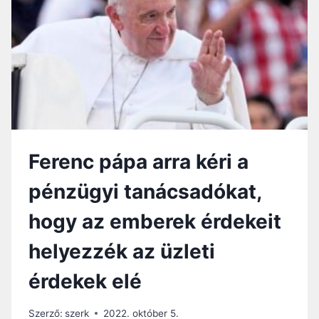
Ű
T
Z
Ő
A
N
Y
A
M
I
N
D
I
Ferenc pápa arra kéri a
G
K
pénzügyi tanácsadókat,
É
S
hogy az emberek érdekeit
Z
S
helyezzék az üzleti
É
G
érdekek elé
E
S
Szerző:
szerk
2022. október 5.
S