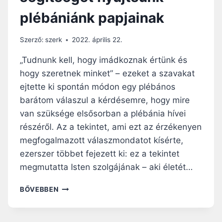
X
A
plébániánk papjainak
U
S
S
Szerző:
szerk
2022. április 22.
Z
Á
„Tudnunk kell, hogy imádkoznak értünk és
L
hogy szeretnek minket” – ezeket a szavakat
L
ejtette ki spontán módon egy plébános
O
D
barátom válaszul a kérdésemre, hogy mire
Á
van szüksége elsősorban a plébánia hívei
B
részéről. Az a tekintet, ami ezt az érzékenyen
Ó
megfogalmazott válaszmondatot kísérte,
L
S
ezerszer többet fejezett ki: ez a tekintet
Z
megmutatta Isten szolgájának – aki életét…
O
C
E
BŐVEBBEN
I
G
Á
Y
L
J