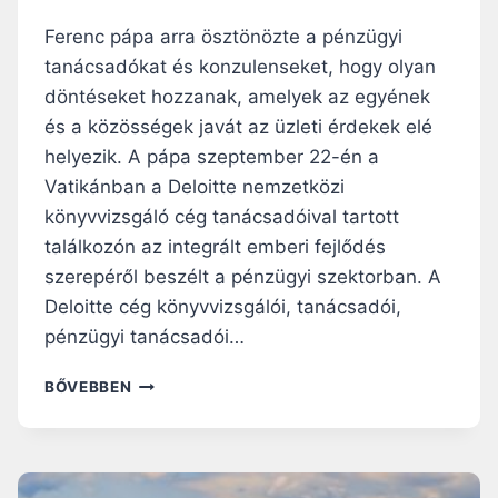
I
Ferenc pápa arra ösztönözte a pénzügyi
E
tanácsadókat és konzulenseket, hogy olyan
T
S
döntéseket hozzanak, amelyek az egyének
E
és a közösségek javát az üzleti érdekek elé
G
helyezik. A pápa szeptember 22-én a
Í
T
Vatikánban a Deloitte nemzetközi
S
könyvvizsgáló cég tanácsadóival tartott
É
találkozón az integrált emberi fejlődés
G
szerepéről beszélt a pénzügyi szektorban. A
Ü
N
Deloitte cég könyvvizsgálói, tanácsadói,
K
pénzügyi tanácsadói…
R
E
F
BŐVEBBEN
E
R
E
N
C