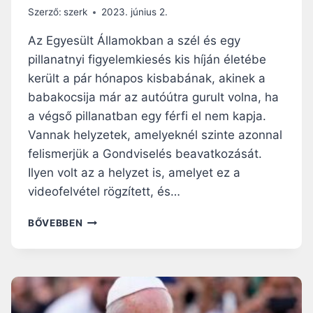
A
T
Szerző:
szerk
2023. június 2.
B
J
E
Az Egyesült Államokban a szél és egy
Ü
T
K
pillanatnyi figyelemkiesés kis híján életébe
E
került a pár hónapos kisbabának, akinek a
G
F
babakocsija már az autóútra gurult volna, ha
I
a végső pillanatban egy férfi el nem kapja.
A
Vannak helyzetek, amelyeknél szinte azonnal
T
felismerjük a Gondviselés beavatkozását.
A
L
Ilyen volt az a helyzet is, amelyet ez a
O
videofelvétel rögzített, és…
K
K
A
BŐVEBBEN
A
M
L
E
:
G
A
M
S
E
Z
N