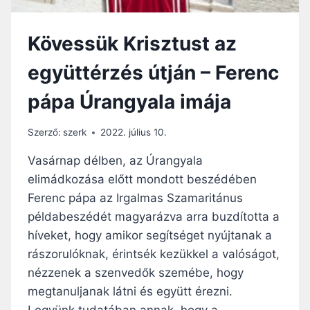
B
E
R
Kövessük Krisztust az
E
K
együttérzés útján – Ferenc
É
R
pápa Úrangyala imája
D
E
Szerző:
szerk
2022. július 10.
K
E
Vasárnap délben, az Úrangyala
I
elimádkozása előtt mondott beszédében
T
H
Ferenc pápa az Irgalmas Szamaritánus
E
példabeszédét magyarázva arra buzdította a
L
híveket, hogy amikor segítséget nyújtanak a
Y
E
rászorulóknak, érintsék kezükkel a valóságot,
Z
nézzenek a szenvedők szemébe, hogy
Z
megtanuljanak látni és együtt érezni.
É
K