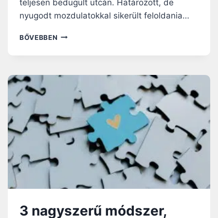
teljesen bedugult utcán. Határozott, de
nyugodt mozdulatokkal sikerült feloldania…
A
BŐVEBBEN
R
O
M
Á
N
F
U
T
B
A
L
L
I
S
T
Á
3 nagyszerű módszer,
B