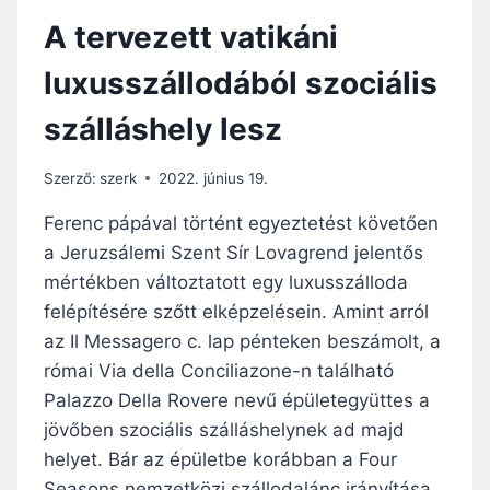
T
A tervezett vatikáni
A
Z
luxusszállodából szociális
E
G
szálláshely lesz
Y
Ü
T
Szerző:
szerk
2022. június 19.
T
É
Ferenc pápával történt egyeztetést követően
R
a Jeruzsálemi Szent Sír Lovagrend jelentős
Z
mértékben változtatott egy luxusszálloda
É
S
felépítésére szőtt elképzelésein. Amint arról
Ú
az Il Messagero c. lap pénteken beszámolt, a
T
római Via della Conciliazone-n található
J
Palazzo Della Rovere nevű épületegyüttes a
Á
N
jövőben szociális szálláshelynek ad majd
–
helyet. Bár az épületbe korábban a Four
F
Seasons nemzetközi szállodalánc irányítása…