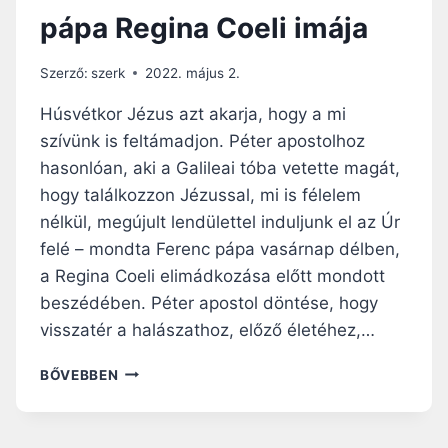
E
M
pápa Regina Coeli imája
G
Á
Y
J
Ü
Szerző:
szerk
2022. május 2.
A
N
K
Húsvétkor Jézus azt akarja, hogy a mi
A
szívünk is feltámadjon. Péter apostolhoz
B
hasonlóan, aki a Galileai tóba vetette magát,
É
K
hogy találkozzon Jézussal, mi is félelem
E
nélkül, megújult lendülettel induljunk el az Úr
M
felé – mondta Ferenc pápa vasárnap délben,
U
a Regina Coeli elimádkozása előtt mondott
N
K
beszédében. Péter apostol döntése, hogy
Á
visszatér a halászathoz, előző életéhez,…
S
A
A
BŐVEBBEN
I
H
–
I
F
T
E