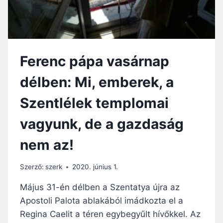
I
L
N
M
A
E
C
G
A
É
Ferenc pápa vasárnap
E
L
L
T
délben: Mi, emberek, a
I
K
I
E
Szentlélek templomai
M
R
Á
E
vagyunk, de a gazdaság
J
S
A
Z
nem az!
T
É
N
Szerző:
szerk
2020. június 1.
Y
S
Május 31-én délben a Szentatya újra az
É
Apostoli Palota ablakából imádkozta el a
G
Regina Caelit a téren egybegyűlt hívőkkel. Az
!