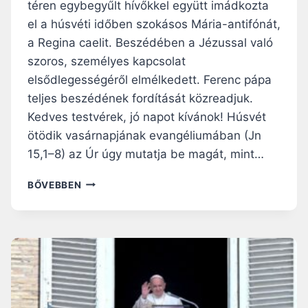
I
téren egybegyűlt hívőkkel együtt imádkozta
V
M
el a húsvéti időben szokásos Mária-antifónát,
Á
Á
M
a Regina caelit. Beszédében a Jézussal való
D
I
S
szoros, személyes kapcsolat
I
Á
elsődlegességéről elmélkedett. Ferenc pápa
S
G
teljes beszédének fordítását közreadjuk.
R
A
E
Kedves testvérek, jó napot kívánok! Húsvét
H
N
Ú
ötödik vasárnapjának evangéliumában (Jn
D
S
15,1–8) az Úr úgy mutatja be magát, mint…
E
V
L
É
M
BŐVEBBEN
T
T
A
E
H
R
T
É
A
T
T
D
Ü
F
J
N
Ő
U
K
N
N
,
K
E