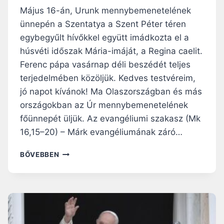
Y
Május 16-án, Urunk mennybemenetelének
L
ünnepén a Szentatya a Szent Péter téren
E
egybegyűlt hívőkkel együtt imádkozta el a
G
Y
húsvéti időszak Mária-imáját, a Regina caelit.
Ő
Ferenc pápa vasárnap déli beszédét teljes
Z
terjedelmében közöljük. Kedves testvéreim,
Z
jó napot kívánok! Ma Olaszországban és más
Ü
K
országokban az Úr mennybemenetelének
A
főünnepét üljük. Az evangéliumi szakasz (Mk
F
16,15–20) – Márk evangéliumának záró…
É
L
F
BŐVEBBEN
E
E
L
R
M
E
E
N
T
C
!
P
–