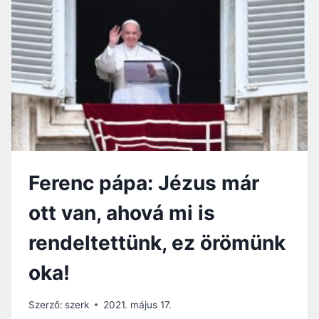
S
I
S
N
Ü
A
K
C
A
O
Z
E
E
L
V
I
A
I
N
M
G
Á
É
J
Ferenc pápa: Jézus már
L
A
I
ott van, ahová mi is
U
M
rendeltettünk, ez örömünk
O
T
oka!
,
H
O
Szerző:
szerk
2021. május 17.
G