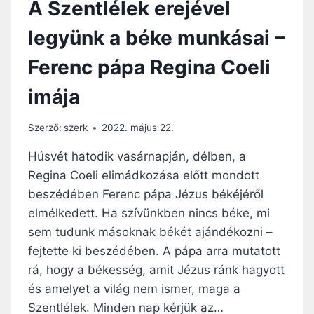
A Szentlélek erejével
F
I
legyünk a béke munkásai –
A
T
Ferenc pápa Regina Coeli
A
L
imája
O
N
T
Szerző:
szerk
2022. május 22.
A
R
Húsvét hatodik vasárnapján, délben, a
T
Regina Coeli elimádkozása előtt mondott
J
beszédében Ferenc pápa Jézus békéjéről
A
A
elmélkedett. Ha szívünkben nincs béke, mi
H
sem tudunk másoknak békét ajándékozni –
I
fejtette ki beszédében. A pápa arra mutatott
T
rá, hogy a békesség, amit Jézus ránk hagyott
E
T
és amelyet a világ nem ismer, maga a
–
Szentlélek. Minden nap kérjük az…