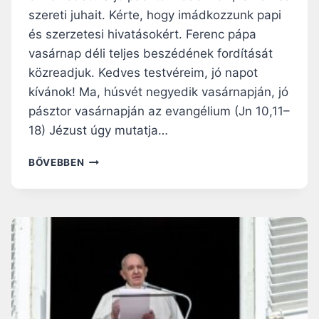
É
szereti juhait. Kérte, hogy imádkozzunk papi
P
és szerzetesi hivatásokért. Ferenc pápa
E
vasárnap déli teljes beszédének fordítását
S
közreadjuk. Kedves testvéreim, jó napot
E
K
kívánok! Ma, húsvét negyedik vasárnapján, jó
V
pásztor vasárnapján az evangélium (Jn 10,11–
A
18) Jézust úgy mutatja…
G
Y
M
BŐVEBBEN
U
I
N
N
K
D
!
A
–
N
F
N
E
Y
R
I
E
A
N
N
C