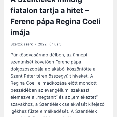
fiatalon tartja a hitet –
Ferenc pápa Regina Coeli
imája
Szerző:
szerk
2022. június 5.
Pünkösdvasárnap délben, az ünnepi
szentmisét követően Ferenc pápa
dolgozószobája ablakából köszöntötte a
Szent Péter téren összegyűlt híveket. A
Regina Coeli elimádkozása előtt mondott
beszédében az evangéliumi szakaszt
elemezve a „megtanít” és az „emlékeztet”
szavakhoz, a Szentlélek cselekvését kifejező
igékhez fűzte elmélkedését. A Szentlélek