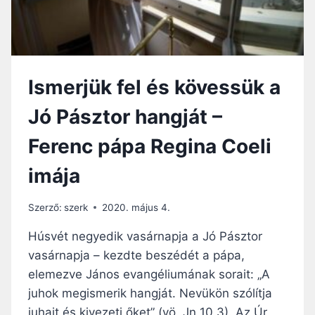
S
I
Á
E
R
L
N
I
A
M
Ismerjük fel és kövessük a
P
Á
D
D
Jó Pásztor hangját –
É
K
L
O
Ferenc pápa Regina Coeli
B
Z
E
Á
imája
N
S
:
A
M
K
Szerző:
szerk
2020. május 4.
I
O
,
Húsvét negyedik vasárnapja a Jó Pásztor
R
E
vasárnapja – kezdte beszédét a pápa,
M
elemezve János evangéliumának sorait: „A
B
E
juhok megismerik hangját. Nevükön szólítja
R
juhait és kivezeti őket” (vö. Jn 10,3). Az Úr