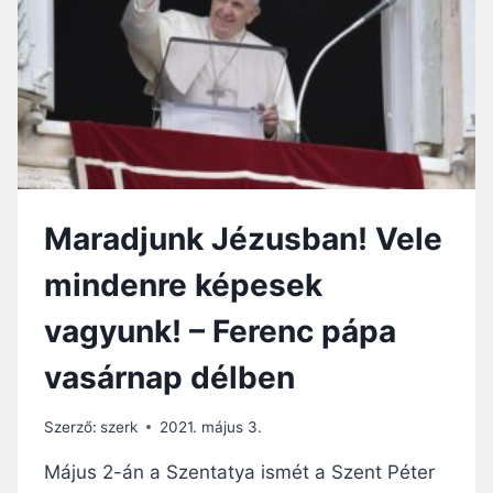
Á
F
P
E
A
R
:
E
J
N
É
C
Z
P
U
Á
S
P
M
A
Maradjunk Jézusban! Vele
Á
R
R
E
mindenre képesek
O
G
T
I
vagyunk! – Ferenc pápa
T
N
V
A
vasárnap délben
A
C
N
O
,
E
Szerző:
szerk
2021. május 3.
A
L
H
Május 2-án a Szentatya ismét a Szent Péter
I
O