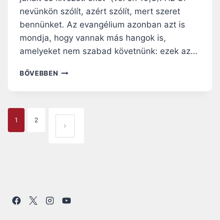
E
nevünkön szólít, azért szólít, mert szeret
K
bennünket. Az evangélium azonban azt is
,
A
mondja, hogy vannak más hangok is,
S
amelyeket nem szabad követnünk: ezek az…
Z
E
I
BŐVEBBEN
N
S
T
M
L
E
É
R
P
L
1
2
J
KÖ
E
Ü
A
K
VET
K
T
F
G
KEZ
E
E
Ő
M
L
E
P
OLD
É
L
S
N
AL
O
K
M
Ö
A