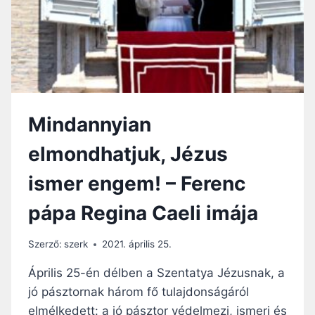
J
Z
É
Ö
Z
R
U
Ö
S
M
B
Ü
A
N
N
K
Mindannyian
!
O
V
K
elmondhatjuk, Jézus
E
A
L
!
ismer engem! – Ferenc
E
M
pápa Regina Caeli imája
I
N
D
Szerző:
szerk
2021. április 25.
E
N
Április 25-én délben a Szentatya Jézusnak, a
R
jó pásztornak három fő tulajdonságáról
E
elmélkedett: a jó pásztor védelmezi, ismeri és
K