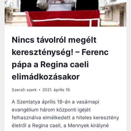
E
P
L
Á
M
P
O
A
N
V
D
A
Nincs távolról megélt
H
S
A
Á
kereszténység! – Ferenc
T
R
J
N
pápa a Regina caeli
U
A
K
P
elimádkozásakor
,
D
J
É
É
L
Szerző:
szerk
2021. április 19.
Z
B
U
A Szentatya április 18-án a vasárnapi
E
S
N
evangélium három központi igéjét
I
felhasználva elmélkedett a hiteles keresztény
S
M
életről a Regina caeli, a Mennyek királyné
E