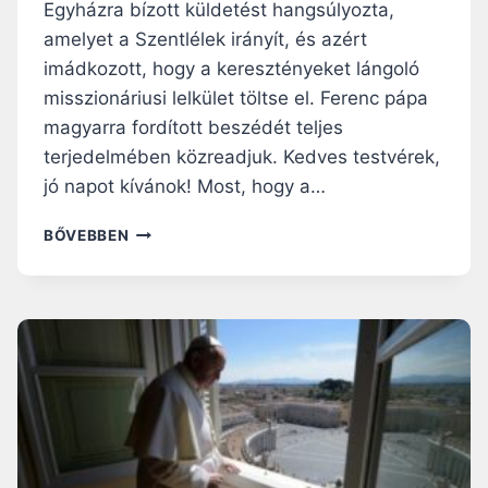
–
Egyházra bízott küldetést hangsúlyozta,
F
amelyet a Szentlélek irányít, és azért
E
imádkozott, hogy a keresztényeket lángoló
R
misszionáriusi lelkület töltse el. Ferenc pápa
E
N
magyarra fordított beszédét teljes
C
terjedelmében közreadjuk. Kedves testvérek,
P
jó napot kívánok! Most, hogy a…
Á
P
F
BŐVEBBEN
A
E
A
R
R
E
E
N
G
C
I
P
N
Á
A
P
C
A
A
V
E
A
L