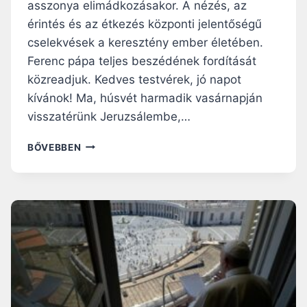
asszonya elimádkozásakor. A nézés, az
R
érintés és az étkezés központi jelentőségű
E
cselekvések a keresztény ember életében.
N
G
Ferenc pápa teljes beszédének fordítását
E
közreadjuk. Kedves testvérek, jó napot
M
kívánok! Ma, húsvét harmadik vasárnapján
!
–
visszatérünk Jeruzsálembe,…
F
E
N
BŐVEBBEN
R
I
E
N
N
C
C
S
P
T
Á
Á
P
V
A
O
R
L
E
R
G
Ó