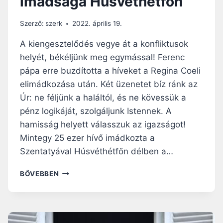
imádsága Húsvéthétfőn
Á
K
J
É
Szerző:
szerk
2022. április 19.
A
R
D
A kiengesztelődés vegye át a konfliktusok
É
helyét, békéljünk meg egymással! Ferenc
S
pápa erre buzdította a híveket a Regina Coeli
E
–
elimádkozása után. Két üzenetet bíz ránk az
F
Úr: ne féljünk a haláltól, és ne kövessük a
E
pénz logikáját, szolgáljunk Istennek. A
R
hamisság helyett válasszuk az igazságot!
E
N
Mintegy 25 ezer hívő imádkozta a
C
Szentatyával Húsvéthétfőn délben a…
P
Á
H
BŐVEBBEN
P
I
A
R
R
D
E
E
G