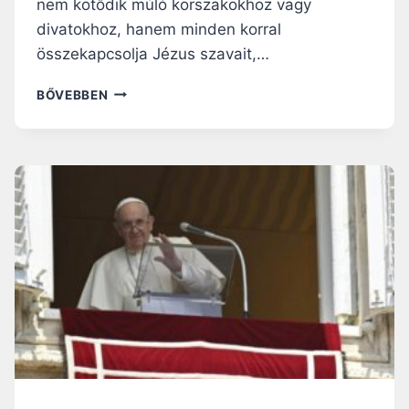
nem kötődik múló korszakokhoz vagy
divatokhoz, hanem minden korral
összekapcsolja Jézus szavait,…
A
BŐVEBBEN
S
Z
E
N
T
L
É
L
E
K
M
I
N
D
I
G