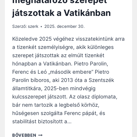
Z
játszottak a Vatikánban
É
K
N
Szerző:
szerk
2025. december 30.
E
M
Közeledve 2025 végéhez visszatekintünk arra
V
a tizenkét személyiségre, akik különleges
E
szerepet játszottak az elmúlt tizenkét
S
Z
hónapban a Vatikánban. Pietro Parolin,
R
Ferenc és Leó „második embere” Pietro
É
Parolin bíboros, aki 2013 óta a Szentszék
S
államtitkára, 2025-ben mindvégig
Z
T
kulcsszerepet játszott. Az olasz diplomata,
A
bár nem tartozik a legbelső körhöz,
B
hűségesen szolgálta Ferenc pápát, és
É
K
stabilitást biztosított a…
E
T
T
BŐVEBBEN