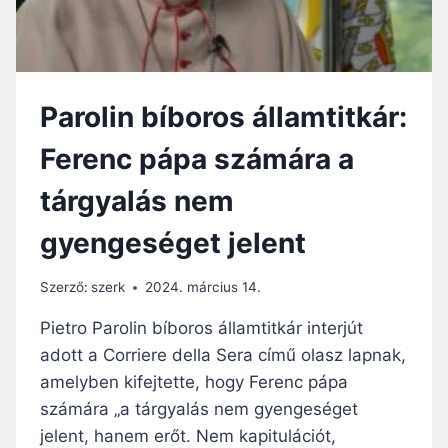
T
K
Á
R
A
Parolin bíboros államtitkár:
N
E
Ferenc pápa számára a
M
B
tárgyalás nem
E
S
gyengeséget jelent
Z
É
L
Szerző:
szerk
2024. március 14.
T
F
Pietro Parolin bíboros államtitkár interjút
E
adott a Corriere della Sera című olasz lapnak,
R
amelyben kifejtette, hogy Ferenc pápa
E
N
számára „a tárgyalás nem gyengeséget
C
jelent, hanem erőt. Nem kapitulációt,