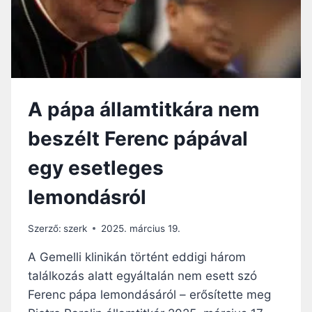
F
A
L
E
I
L
K
N
T
Ö
U
K
S
L
A pápa államtitkára nem
B
Á
A
T
beszélt Ferenc pápával
N
O
G
egy esetleges
A
T
lemondásról
Á
S
A
Szerző:
szerk
2025. március 19.
A
V
A Gemelli klinikán történt eddigi három
A
találkozás alatt egyáltalán nem esett szó
T
Ferenc pápa lemondásáról – erősítette meg
I
K