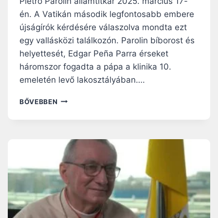
Pietro Parolin államtitkár 2025. március 17-
Á
én. A Vatikán második legfontosabb embere
N
újságírók kérdésére válaszolva mondta ezt
B
egy vallásközi találkozón. Parolin bíborost és
A
N
helyettesét, Edgar Peña Parra érseket
háromszor fogadta a pápa a klinika 10.
emeletén levő lakosztályában….
A
BŐVEBBEN
P
Á
P
A
Á
L
L
A
M
T
I