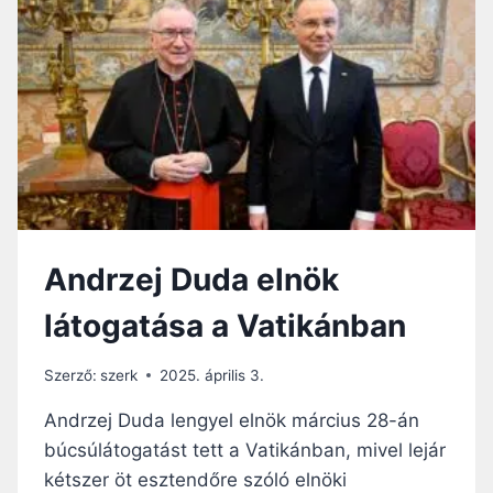
D
E
Á
M
S
J
”
Á
-
T
S
S
Z
Z
Ö
I
G
K
E
K
Z
Ö
T
Andrzej Duda elnök
Z
E
V
L
látogatása a Vatikánban
E
E
T
P
Í
A
Szerző:
szerk
2025. április 3.
T
R
Ő
Andrzej Duda lengyel elnök március 28-án
O
S
L
búcsúlátogatást tett a Vatikánban, mivel lejár
Z
I
kétszer öt esztendőre szóló elnöki
E
N