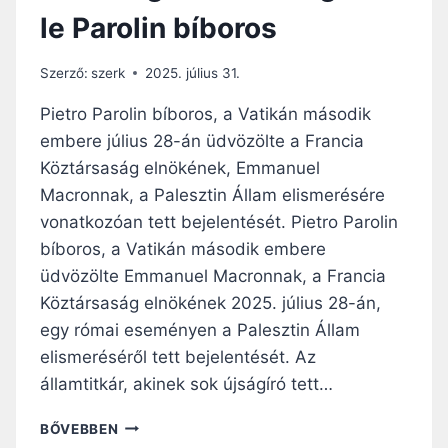
I
le Parolin bíboros
K
2
0
Szerző:
szerk
2025. július 31.
2
5
Pietro Parolin bíboros, a Vatikán második
-
embere július 28-án üdvözölte a Francia
B
Köztársaság elnökének, Emmanuel
E
N
Macronnak, a Palesztin Állam elismerésére
M
vonatkozóan tett bejelentését. Pietro Parolin
E
bíboros, a Vatikán második embere
G
üdvözölte Emmanuel Macronnak, a Francia
H
A
Köztársaság elnökének 2025. július 28-án,
T
egy római eseményen a Palesztin Állam
Á
elismeréséről tett bejelentését. Az
R
O
államtitkár, akinek sok újságíró tett…
Z
Ó
A
BŐVEBBEN
S
P