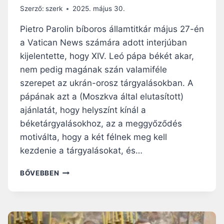
I
S
Szerző:
szerk
2025. május 30.
K
E
Á
:
Pietro Parolin bíboros államtitkár május 27-én
N
„
a Vatican News számára adott interjúban
B
S
kijelentette, hogy XIV. Leó pápa békét akar,
A
Z
N
Á
nem pedig magának szán valamiféle
M
szerepet az ukrán-orosz tárgyalásokban. A
U
pápának azt a (Moszkva által elutasított)
N
ajánlatát, hogy helyszínt kínál a
K
R
béketárgyalásokhoz, az a meggyőződés
A
motiválta, hogy a két félnek meg kell
E
kezdenie a tárgyalásokat, és…
Z
A
A
BŐVEBBEN
M
P
E
Á
G
P
O
A
L
N