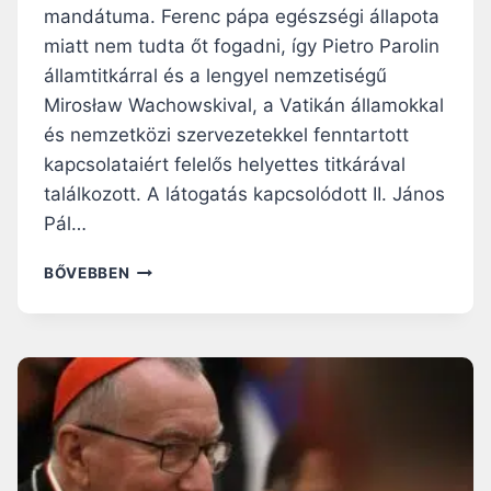
R
mandátuma. Ferenc pápa egészségi állapota
B
E
Í
miatt nem tudta őt fogadni, így Pietro Parolin
P
B
államtitkárral és a lengyel nemzetiségű
E
O
Mirosław Wachowskival, a Vatikán államokkal
T
R
A
és nemzetközi szervezetekkel fenntartott
O
Z
S
kapcsolataiért felelős helyettes titkárával
U
találkozott. A látogatás kapcsolódott II. János
K
R
Pál…
Á
N
A
BŐVEBBEN
-
N
O
D
R
R
O
Z
S
E
Z
J
K
D
O
U
N
D