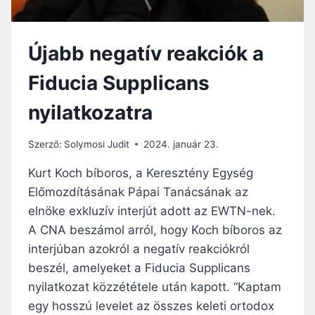
Á
O
L
N
L
D
Újabb negatív reakciók a
A
Á
M
S
Fiducia Supplicans
T
R
I
Ó
nyilatkozatra
T
L
K
Á
Szerző:
Solymosi Judit
2024. január 23.
R
:
Kurt Koch bíboros, a Keresztény Egység
F
Előmozdításának Pápai Tanácsának az
E
elnöke exkluzív interjút adott az EWTN-nek.
R
E
A CNA beszámol arról, hogy Koch bíboros az
N
interjúban azokról a negatív reakciókról
C
beszél, amelyeket a Fiducia Supplicans
P
nyilatkozat közzététele után kapott. “Kaptam
Á
P
egy hosszú levelet az összes keleti ortodox