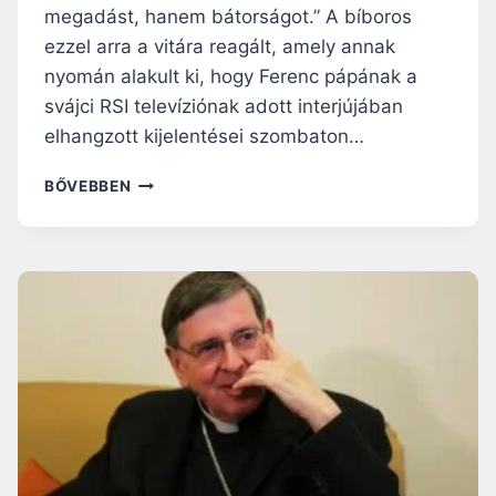
P
megadást, hanem bátorságot.” A bíboros
Á
ezzel arra a vitára reagált, amely annak
P
Á
nyomán alakult ki, hogy Ferenc pápának a
V
svájci RSI televíziónak adott interjújában
A
elhangzott kijelentései szombaton…
L
E
P
BŐVEBBEN
G
A
Y
R
E
O
S
L
E
I
T
N
L
B
E
Í
G
B
E
O
S
R
L
O
E
S
M