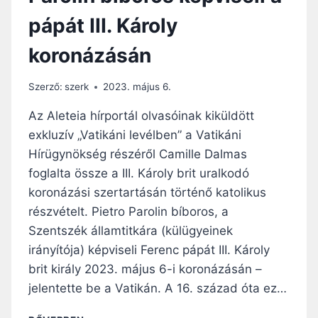
Ó
Y
pápát III. Károly
K
E
A
N
koronázásán
F
G
I
E
D
S
Szerző:
szerk
2023. május 6.
U
É
C
Az Aleteia hírportál olvasóinak kiküldött
G
I
E
exkluzív „Vatikáni levélben” a Vatikáni
A
T
Hírügynökség részéről Camille Dalmas
S
J
U
foglalta össze a III. Károly brit uralkodó
E
P
L
koronázási szertartásán történő katolikus
P
E
részvételt. Pietro Parolin bíboros, a
L
N
Szentszék államtitkára (külügyeinek
I
T
C
irányítója) képviseli Ferenc pápát III. Károly
A
brit király 2023. május 6-i koronázásán –
N
jelentette be a Vatikán. A 16. század óta ez…
S
N
P