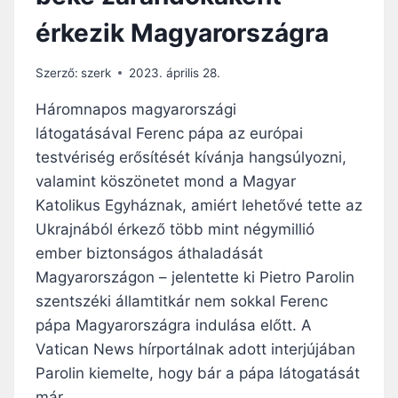
I
érkezik Magyarországra
A
P
Á
Szerző:
szerk
2023. április 28.
P
Á
Háromnapos magyarországi
T
látogatásával Ferenc pápa az európai
I
testvériség erősítését kívánja hangsúlyozni,
I
I
valamint köszönetet mond a Magyar
.
Katolikus Egyháznak, amiért lehetővé tette az
K
Ukrajnából érkező több mint négymillió
Á
ember biztonságos áthaladását
R
O
Magyarországon – jelentette ki Pietro Parolin
L
szentszéki államtitkár nem sokkal Ferenc
Y
pápa Magyarországra indulása előtt. A
K
O
Vatican News hírportálnak adott interjújában
R
Parolin kiemelte, hogy bár a pápa látogatását
O
már…