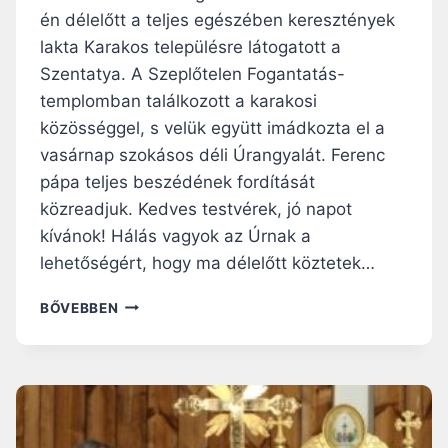
Z
én délelőtt a teljes egészében keresztények
I
lakta Karakos településre látogatott a
R
A
Szentatya. A Szeplőtelen Fogantatás-
K
templomban találkozott a karakosi
I
közösséggel, s velük együtt imádkozta el a
H
vasárnap szokásos déli Úrangyalát. Ferenc
Á
B
pápa teljes beszédének fordítását
O
közreadjuk. Kedves testvérek, jó napot
R
kívánok! Hálás vagyok az Úrnak a
Ú
Á
lehetőségért, hogy ma délelőtt köztetek…
L
D
F
BŐVEBBEN
O
E
Z
R
A
E
T
N
A
C
I
P