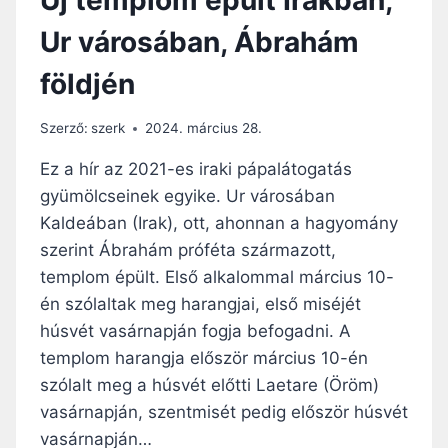
Ű
Ur városában, Ábrahám
Z
É
földjén
S
E
U
Szerző:
szerk
2024. március 28.
T
Á
Ez a hír az 2021-es iraki pápalátogatás
N
gyümölcseinek egyike. Ur városában
K
Kaldeában (Irak), ott, ahonnan a hagyomány
É
T
szerint Ábrahám próféta származott,
T
templom épült. Első alkalommal március 10-
Ö
én szólaltak meg harangjai, első miséjét
R
húsvét vasárnapján fogja befogadni. A
T
É
templom harangja először március 10-én
N
szólalt meg a húsvét előtti Laetare (Öröm)
E
vasárnapján, szentmisét pedig először húsvét
L
M
vasárnapján…