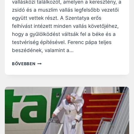
B
vallásközi találkozót, amelyen a keresztény, a
E
zsidó és a muszlim vallás legfelsőbb vezetői
-
együtt vettek részt. A Szentatya erős
H
felhívást intézett minden vallás követőjéhez,
Ó
B
hogy a gyűlölködést váltsák fel a béke és a
A
testvériség építésével. Ferenc pápa teljes
,
beszédének, valamint a…
H
A
F
BŐVEBBEN
N
E
E
R
M
E
T
N
A
C
N
P
Ú
Á
N
P
A
A
K
A
M
V
I