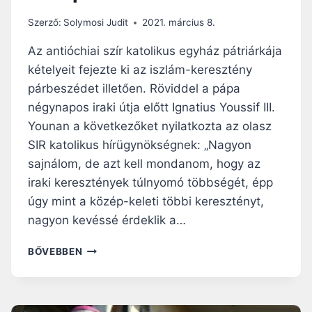
F
E
Szerző:
Solymosi Judit
2021. március 8.
R
E
Az antióchiai szír katolikus egyház pátriárkája
N
kételyeit fejezte ki az iszlám-keresztény
C
párbeszédet illetően. Röviddel a pápa
P
Á
négynapos iraki útja előtt Ignatius Youssif III.
P
Younan a következőket nyilatkozta az olasz
Á
SIR katolikus hírügynökségnek: „Nagyon
T
sajnálom, de azt kell mondanom, hogy az
M
E
iraki keresztények túlnyomó többségét, épp
G
úgy mint a közép-keleti többi keresztényt,
H
nagyon kevéssé érdeklik a…
A
T
A
BŐVEBBEN
O
S
T
Z
T
Í
A
R
A