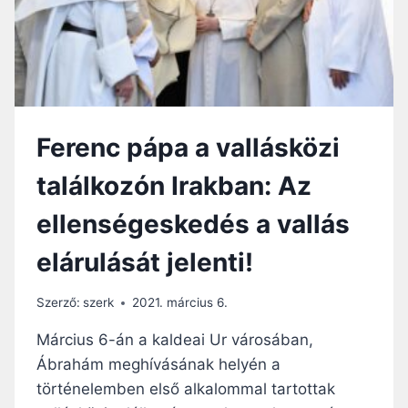
Ü
:
N
N
K
E
T
M
E
H
M
Ő
P
S
L
Ferenc pápa a vallásközi
N
O
E
M
találkozón Irakban: Az
K
Á
K
T
ellenségeskedés a vallás
E
!
L
elárulását jelenti!
L
L
E
Szerző:
szerk
2021. március 6.
N
N
Március 6-án a kaldeai Ur városában,
I
Ábrahám meghívásának helyén a
H
történelemben első alkalommal tartottak
É