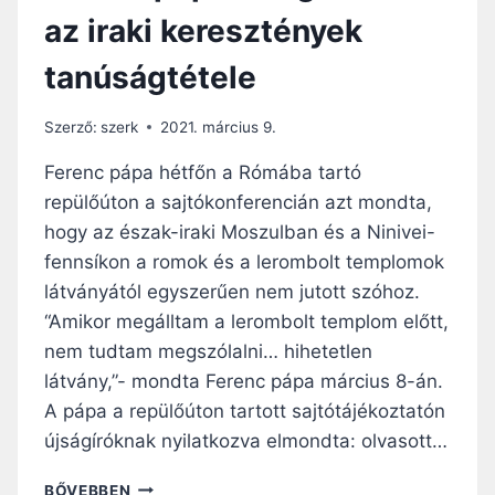
K
N
az iraki keresztények
A
,
P
U
tanúságtétele
U
R
I
V
T
Á
Szerző:
szerk
2021. március 9.
M
R
O
O
Ferenc pápa hétfőn a Rómába tartó
S
S
repülőúton a sajtókonferencián azt mondta,
Z
Á
hogy az észak-iraki Moszulban és a Ninivei-
U
B
L
A
fennsíkon a romok és a lerombolt templomok
B
N
látványától egyszerűen nem jutott szóhoz.
A
,
“Amikor megálltam a lerombolt templom előtt,
N
Á
nem tudtam megszólalni… hihetetlen
B
R
látvány,”- mondta Ferenc pápa március 8-án.
A
A pápa a repülőúton tartott sajtótájékoztatón
H
újságíróknak nyilatkozva elmondta: olvasott…
Á
M
„
BŐVEBBEN
F