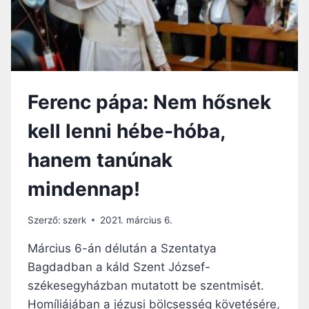
G
R
B
B
O
I
C
L
S
B
Á
E
T
Ferenc pápa: Nem hősnek
N
A
:
N
kell lenni hébe-hóba,
E
I
G
É
hanem tanúnak
Y
S
E
B
mindennap!
D
Á
Ü
T
L
Szerző:
szerk
2021. március 6.
R
J
A
É
Március 6-án délután a Szentatya
N
Z
Bagdadban a káld Szent József-
K
U
Ü
székesegyházban mutatott be szentmisét.
S
Z
T
Homíliájában a jézusi bölcsesség követésére,