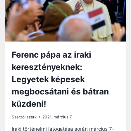
A
P
M
Á
O
R
S
B
Z
E
U
S
L
Z
B
É
Ferenc pápa az iraki
A
D
N
E
keresztényeknek:
I
T
M
I
Legyetek képesek
Á
L
D
L
megbocsátani és bátran
K
E
O
T
küzdeni!
Z
Ő
O
E
T
N
Szerző:
szerk
2021. március 7.
T
A
Iraki történelmi látogatása során március 7-