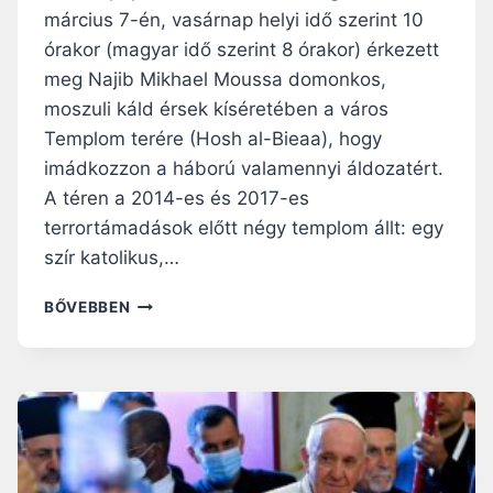
E
Ú
március 7-én, vasárnap helyi idő szerint 10
P
S
órakor (magyar idő szerint 8 órakor) érkezett
T
Á
I
meg Najib Mikhael Moussa domonkos,
G
K
T
moszuli káld érsek kíséretében a város
U
É
Templom terére (Hosh al-Bieaa), hogy
S
T
imádkozzon a háború valamennyi áldozatért.
A
E
Z
A téren a 2014-es és 2017-es
L
I
E
terrortámadások előtt négy templom állt: egy
S
szír katolikus,…
Z
L
F
BŐVEBBEN
Á
E
M
R
M
E
A
N
L
C
V
P
A
Á
L
P
Ó