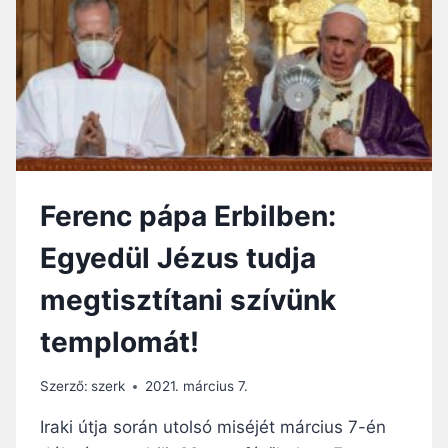
É
Á
R
P
T
A
A
Z
I
R
A
K
I
Ferenc pápa Erbilben:
K
E
Egyedül Jézus tudja
R
E
megtisztítani szívünk
S
Z
templomát!
T
É
N
Szerző:
szerk
2021. március 7.
Y
E
Iraki útja során utolsó miséjét március 7-én
K