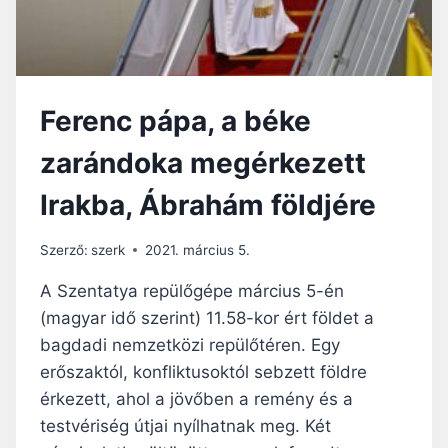
A
N
L
D
L
E
Á
N
S
N
Ferenc pápa, a béke
K
A
Ö
P
zarándoka megérkezett
Z
!
I
Irakba, Ábrahám földjére
T
A
L
Szerző:
szerk
2021. március 5.
Á
L
A Szentatya repülőgépe március 5-én
K
(magyar idő szerint) 11.58-kor ért földet a
O
bagdadi nemzetközi repülőtéren. Egy
Z
Ó
erőszaktól, konfliktusoktól sebzett földre
N
érkezett, ahol a jövőben a remény és a
I
testvériség útjai nyílhatnak meg. Két
R