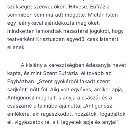
szükséget szenvedőkön. Hitvese, Eufrázia
semmiben sem maradt mögötte. Miután Isten
egy leánykával ajándékozta meg őket,
mindketten lemondtak házastársi jogukról, hogy
testvérként Krisztusban egyedül csak Istenért
éljenek.
A kislány a keresztségben édesanyja nevét
kapta, és mint Szent Eufrázia él tovább az
Egyházban. „Szent gyökérből fakadt szent
sarjként” nőtt föl. Alig volt egyéves, amikor apja,
Antigonosz meghalt, s anyja a császár és a
császárné oltalmába ajánlotta: „Antigonosz
emlékére, aki ragaszkodott hozzátok, fogadjátok
el, vigyázzatok rá, s ti legyetek apja és anyja!”