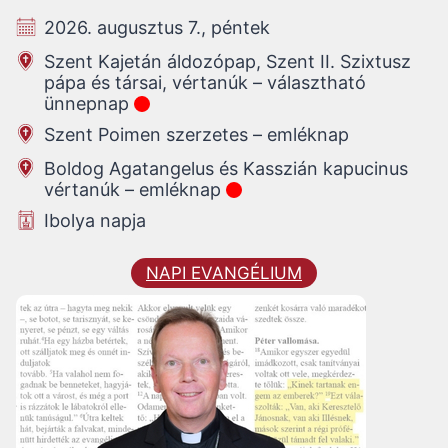
2026. augusztus 7., péntek
Szent Kajetán áldozópap, Szent II. Szixtusz
pápa és társai, vértanúk – választható
ünnepnap
Szent Poimen szerzetes – emléknap
Boldog Agatangelus és Kasszián kapucinus
vértanúk – emléknap
Ibolya napja
NAPI EVANGÉLIUM