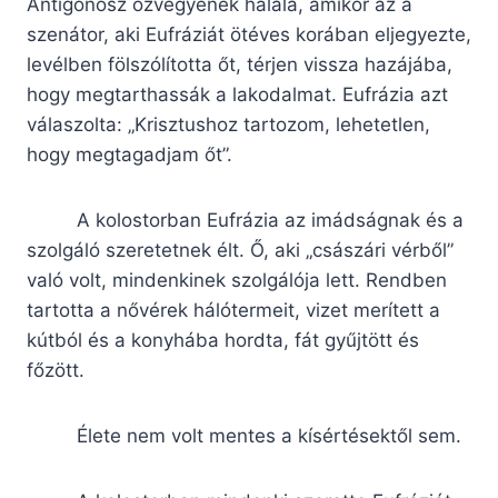
Antigonosz özvegyének halála, amikor az a
szenátor, aki Eufráziát ötéves korában eljegyezte,
levélben fölszólította őt, térjen vissza hazájába,
hogy megtarthassák a lakodalmat. Eufrázia azt
válaszolta: „Krisztushoz tartozom, lehetetlen,
hogy megtagadjam őt”.
A kolostorban Eufrázia az imádságnak és a
szolgáló szeretetnek élt. Ő, aki „császári vérből”
való volt, mindenkinek szolgálója lett. Rendben
tartotta a nővérek hálótermeit, vizet merített a
kútból és a konyhába hordta, fát gyűjtött és
főzött.
Élete nem volt mentes a kísértésektől sem.