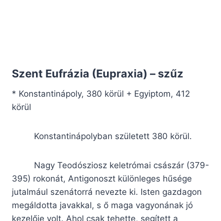
Szent Eufrázia (Eupraxia) – szűz
* Konstantinápoly, 380 körül + Egyiptom, 412
körül
Konstantinápolyban született 380 körül.
Nagy Teodósziosz keletrómai császár (379-
395) rokonát, Antigonoszt különleges hűsége
jutalmául szenátorrá nevezte ki. Isten gazdagon
megáldotta javakkal, s ő maga vagyonának jó
kezelője volt. Ahol csak tehette, segített a