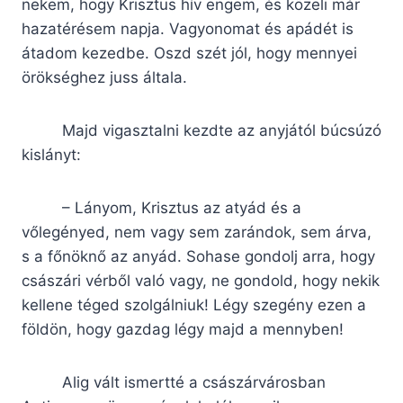
nekem, hogy Krisztus hív engem, és közeli már
hazatérésem napja. Vagyonomat és apádét is
átadom kezedbe. Oszd szét jól, hogy mennyei
örökséghez juss általa.
Majd vigasztalni kezdte az anyjától búcsúzó
kislányt:
– Lányom, Krisztus az atyád és a
vőlegényed, nem vagy sem zarándok, sem árva,
s a főnöknő az anyád. Sohase gondolj arra, hogy
császári vérből való vagy, ne gondold, hogy nekik
kellene téged szolgálniuk! Légy szegény ezen a
földön, hogy gazdag légy majd a mennyben!
Alig vált ismertté a császárvárosban