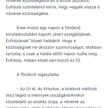
nővérek közösségéből és a közös asztaltól,
Eufrázia szüntelenül kérte, hogy vegyék vissza a
nővérek közösségébe.
Évek múlva egy napon a főnöknő
kinyilatkoztatást kapott „Isten szolgálójának,
Eufráziának” közeli haláláról. Hogy a
közösségnek ne okozzon szomorúságot, titokban
tartotta, s csak a halála előtti napon tudta meg
Eufrázia, milyen közel van hozzá az Úr.
A főnöknő vigasztalta:
– Az Úr él, és Krisztus, a királyod méltóvá
tesz téged a mennyek országára!Amikor
közeledett az elválás órája, a nővérek az