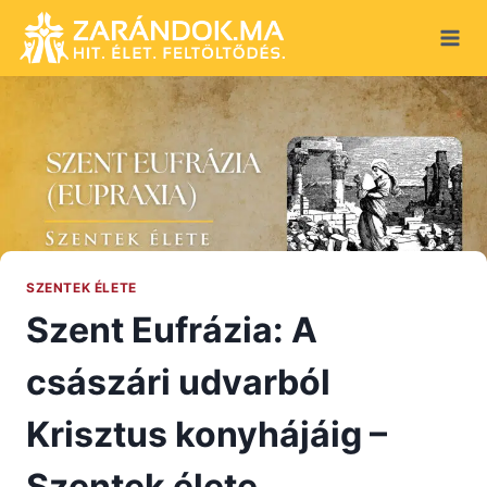
Skip
to
content
SZENTEK ÉLETE
Szent Eufrázia: A
császári udvarból
Krisztus konyhájáig –
Szentek élete