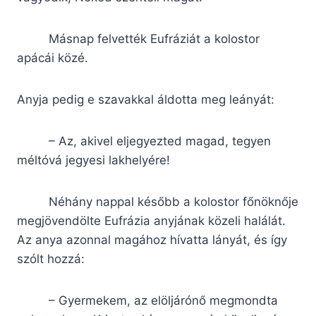
Másnap felvették Eufráziát a kolostor
apácái közé.
Anyja pedig e szavakkal áldotta meg leányát:
– Az, akivel eljegyezted magad, tegyen
méltóvá jegyesi lakhelyére!
Néhány nappal később a kolostor főnöknője
megjövendölte Eufrázia anyjának közeli halálát.
Az anya azonnal magához hívatta lányát, és így
szólt hozzá:
– Gyermekem, az elöljárónő megmondta