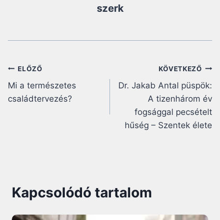
szerk
Bejegyzés
ELŐZŐ
KÖVETKEZŐ
Mi a természetes
Dr. Jakab Antal püspök:
navigáció
családtervezés?
A tizenhárom év
fogsággal pecsételt
hűség – Szentek élete
Kapcsolódó tartalom