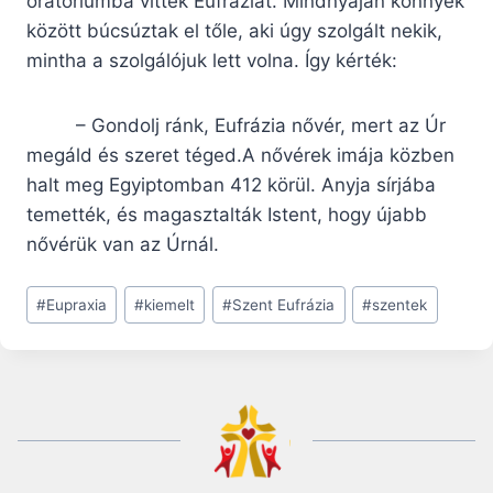
oratóriumba vitték Eufráziát. Mindnyájan könnyek
között búcsúztak el tőle, aki úgy szolgált nekik,
mintha a szolgálójuk lett volna. Így kérték:
– Gondolj ránk, Eufrázia nővér, mert az Úr
megáld és szeret téged.A nővérek imája közben
halt meg Egyiptomban 412 körül. Anyja sírjába
temették, és magasztalták Istent, hogy újabb
nővérük van az Úrnál.
Post
#
Eupraxia
#
kiemelt
#
Szent Eufrázia
#
szentek
Tags: