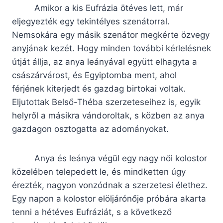
Amikor a kis Eufrázia ötéves lett, már
eljegyezték egy tekintélyes szenátorral.
Nemsokára egy másik szenátor megkérte özvegy
anyjának kezét. Hogy minden további kérlelésnek
útját állja, az anya leányával együtt elhagyta a
császárvárost, és Egyiptomba ment, ahol
férjének kiterjedt és gazdag birtokai voltak.
Eljutottak Belső-Théba szerzeteseihez is, egyik
helyről a másikra vándoroltak, s közben az anya
gazdagon osztogatta az adományokat.
Anya és leánya végül egy nagy női kolostor
közelében telepedett le, és mindketten úgy
érezték, nagyon vonzódnak a szerzetesi élethez.
Egy napon a kolostor elöljárónője próbára akarta
tenni a hétéves Eufráziát, s a következő