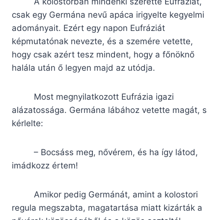
A kolostorban mindenki szerette Eufráziát,
csak egy Germána nevű apáca irigyelte kegyelmi
adományait. Ezért egy napon Eufráziát
képmutatónak nevezte, és a szemére vetette,
hogy csak azért tesz mindent, hogy a főnöknő
halála után ő legyen majd az utódja.
Most megnyilatkozott Eufrázia igazi
alázatossága. Germána lábához vetette magát, s
kérlelte:
– Bocsáss meg, nővérem, és ha így látod,
imádkozz értem!
Amikor pedig Germánát, amint a kolostori
regula megszabta, magatartása miatt kizárták a