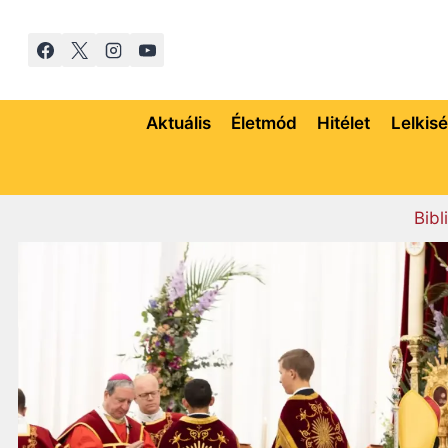
Skip
to
content
Aktuális
Életmód
Hitélet
Lelkis
Bibl