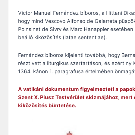
Victor Manuel Fernández bíboros, a Hittani Dikas
hogy mind Vescovo Alfonso de Galarreta püspök
Poinsinet de Sivry és Marc Hanappier esetében f
beálló kiközösítés (latae sententiae).
Fernández bíboros kijelenti továbbá, hogy Berna
részt vett a liturgikus szertartáson, és ezért n
1364. kánon 1. paragrafusa értelmében önmagátó
A vatikáni dokumentum figyelmezteti a papoka
Szent X. Piusz Testvérület skizmájához, mert 
kiközösítés büntetése.