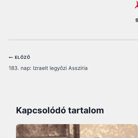
Bejegyzés
ELŐZŐ
183. nap: Izraelt legyőzi Asszíria
navigáció
Kapcsolódó tartalom