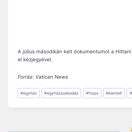
A július másodikán kelt dokumentumot a Hittani 
el kézjegyével.
Forrás: Vatican News
Post
#
egyház
#
egyházszakadás
#
fsspx
#
kiemelt
Tags: