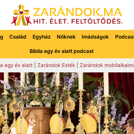
ég
Család
Egyház
Nőknek
Imádságok
Podcas
Biblia egy év alatt podcast
ia egy év alatt
|
Zarándok Esték
|
Zarándok mobilalkalm