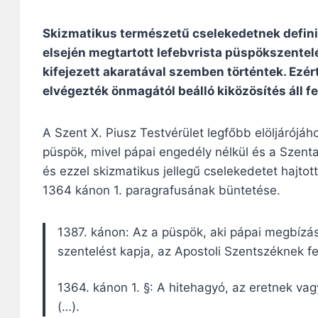
Skizmatikus természetű cselekedetnek defini
elsején megtartott lefebvrista püspökszentelé
kifejezett akaratával szemben történtek. Ezér
elvégezték önmagától beálló kiközösítés áll f
A Szent X. Piusz Testvérület legfőbb elöljárójáho
püspök, mivel pápai engedély nélkül és a Szenta
és ezzel skizmatikus jellegű cselekedetet hajtot
1364 kánon 1. paragrafusának büntetése.
1387. kánon: Az a püspök, aki pápai megbízás 
szentelést kapja, az Apostoli Szentszéknek fe
1364. kánon 1. §: A hitehagyó, az eretnek va
(…).