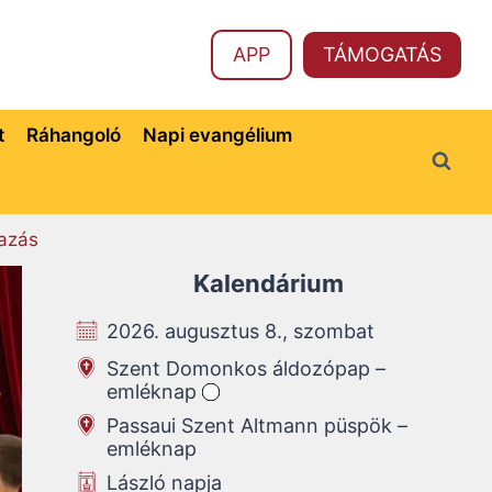
APP
TÁMOGATÁS
t
Ráhangoló
Napi evangélium
azás
Kalendárium
2026. augusztus 8., szombat
Szent Domonkos áldozópap –
emléknap
Passaui Szent Altmann püspök –
emléknap
László napja