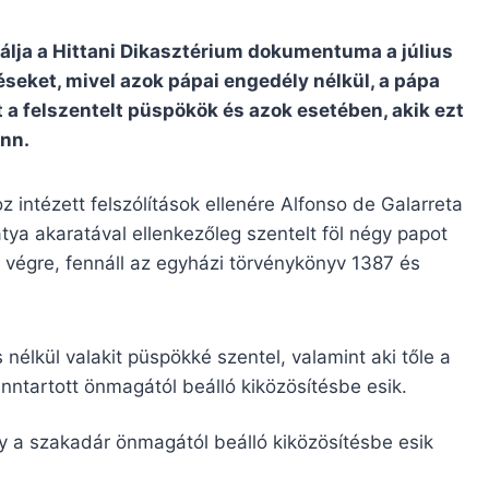
álja a Hittani Dikasztérium dokumentuma a július
seket, mivel azok pápai engedély nélkül, a pápa
t a felszentelt püspökök és azok esetében, akik ezt
enn.
z intézett felszólítások ellenére Alfonso de Galarreta
tya akaratával ellenkezőleg szentelt föl négy papot
t végre, fennáll az egyházi törvénykönyv 1387 és
nélkül valakit püspökké szentel, valamint aki tőle a
nntartott önmagától beálló kiközösítésbe esik.
gy a szakadár önmagától beálló kiközösítésbe esik