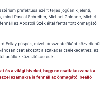
ztérium prefektusa ezért teljes jogúan kijelenti,
, mind Pascal Schreiber, Michael Goldade, Michel
ennáll az Apostoli Szék által fenttartott önmagától
rd Fellay püspök, mivel társszentelőként közvetlenül
yilvánosan csatlakozott a szakadár cselekedethez, az
l beálló kiközösítésbe esik.
t és a világi híveket, hogy ne csatlakozzanak a
ezzel számukra is fennáll az önmagától beálló