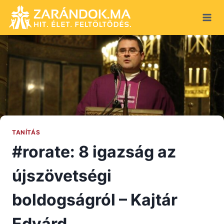
Skip
to
content
TANÍTÁS
#rorate: 8 igazság az
újszövetségi
boldogságról – Kajtár
Edvárd