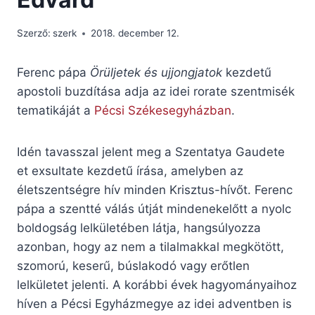
Szerző:
szerk
2018. december 12.
Ferenc pápa
Örüljetek és ujjongjatok
kezdetű
apostoli buzdítása adja az idei rorate szentmisék
tematikáját a
Pécsi Székesegyházban
.
Idén tavasszal jelent meg a Szentatya Gaudete
et exsultate kezdetű írása, amelyben az
életszentségre hív minden Krisztus-hívőt. Ferenc
pápa a szentté válás útját mindenekelőtt a nyolc
boldogság lelkületében látja, hangsúlyozza
azonban, hogy az nem a tilalmakkal megkötött,
szomorú, keserű, búslakodó vagy erőtlen
lelkületet jelenti. A korábbi évek hagyományaihoz
híven a Pécsi Egyházmegye az idei adventben is