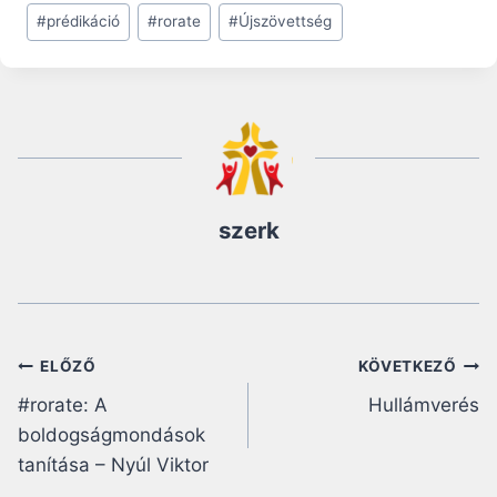
#
prédikáció
#
rorate
#
Újszövettség
szerk
Bejegyzés
ELŐZŐ
KÖVETKEZŐ
#rorate: A
Hullámverés
navigáció
boldogságmondások
tanítása – Nyúl Viktor