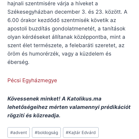
hajnali szentmisére várja a híveket a
Székesegyházban december 3. és 23. között. A
6.00 órakor kezdődő szentmisék követik az
apostoli buzdítás gondolatmenetét, a tanítások
olyan kérdéseket állítanak középpontba, mint a
szent élet természete, a felebaráti szeretet, az
öröm és humorérzék, vagy a küzdelem és
éberség.
Pécsi Egyházmegye
Kövessenek minket! A Katolikus.ma
lehetőségeihez mérten valamennyi prédikációt
rögzití és közreadja.
Post
#
advent
#
boldogság
#
Kajtár Edvárd
Tags: