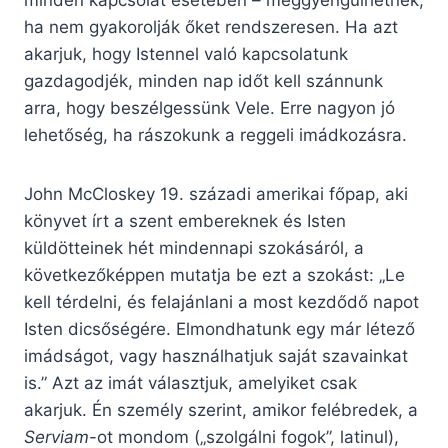
minden kapcsolat esetében – meggyengülhetnek,
ha nem gyakorolják őket rendszeresen. Ha azt
akarjuk, hogy Istennel való kapcsolatunk
gazdagodjék, minden nap időt kell szánnunk
arra, hogy beszélgessünk Vele. Erre nagyon jó
lehetőség, ha rászokunk a reggeli imádkozásra.
John McCloskey 19. századi amerikai főpap, aki
könyvet írt a szent embereknek és Isten
küldötteinek hét mindennapi szokásáról, a
következőképpen mutatja be ezt a szokást: „Le
kell térdelni, és felajánlani a most kezdődő napot
Isten dicsőségére. Elmondhatunk egy már létező
imádságot, vagy használhatjuk saját szavainkat
is.” Azt az imát választjuk, amelyiket csak
akarjuk. Én személy szerint, amikor felébredek, a
Serviam
-ot mondom („szolgálni fogok”, latinul),