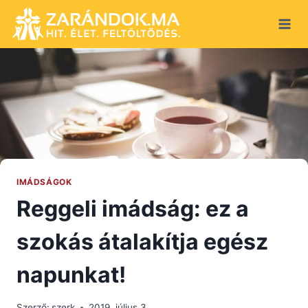
Skip
to
content
IMÁDSÁGOK
Reggeli imádság: ez a
szokás átalakítja egész
napunkat!
Szerző:
szerk
2019. július 3.