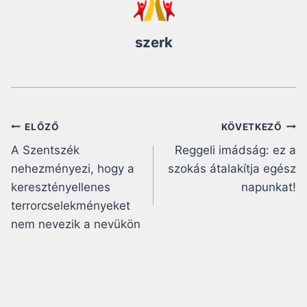
szerk
Bejegyzés
ELŐZŐ
KÖVETKEZŐ
A Szentszék
Reggeli imádság: ez a
navigáció
nehezményezi, hogy a
szokás átalakítja egész
keresztényellenes
napunkat!
terrorcselekményeket
nem nevezik a nevükön