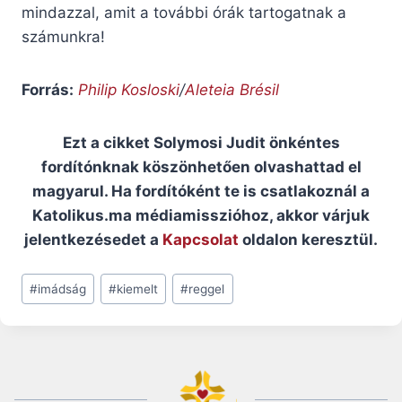
mindazzal, amit a további órák tartogatnak a
számunkra!
Forrás:
Philip Kosloski
/
Aleteia Brésil
Ezt a cikket Solymosi Judit önkéntes
fordítónknak köszönhetően olvashattad el
magyarul. Ha fordítóként te is csatlakoznál a
Katolikus.ma médiamisszióhoz, akkor várjuk
jelentkezésedet a
Kapcsolat
oldalon keresztül.
Post
#
imádság
#
kiemelt
#
reggel
Tags: