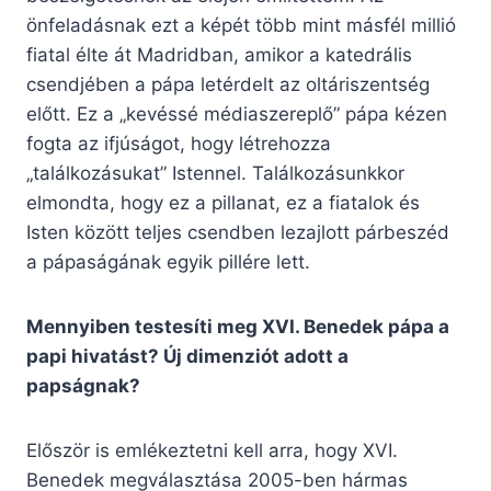
önfeladásnak ezt a képét több mint másfél millió
fiatal élte át Madridban, amikor a katedrális
csendjében a pápa letérdelt az oltáriszentség
előtt. Ez a „kevéssé médiaszereplő” pápa kézen
fogta az ifjúságot, hogy létrehozza
„találkozásukat” Istennel. Találkozásunkkor
elmondta, hogy ez a pillanat, ez a fiatalok és
Isten között teljes csendben lezajlott párbeszéd
a pápaságának egyik pillére lett.
Mennyiben testesíti meg XVI. Benedek pápa a
papi hivatást? Új dimenziót adott a
papságnak?
Először is emlékeztetni kell arra, hogy XVI.
Benedek megválasztása 2005-ben hármas