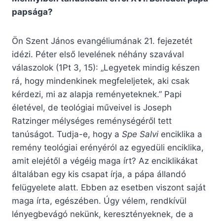
papsága?
Ön Szent János evangéliumának 21. fejezetét
idézi. Péter első levelének néhány szavával
válaszolok (1Pt 3, 15): „Legyetek mindig készen
rá, hogy mindenkinek megfeleljetek, aki csak
kérdezi, mi az alapja reményeteknek.” Papi
életével, de teológiai műveivel is Joseph
Ratzinger mélységes reménységéről tett
tanúságot. Tudja-e, hogy a
Spe Salvi
enciklika a
remény teológiai erényéról az egyedüli enciklika,
amit elejétől a végéig maga írt? Az enciklikákat
általában egy kis csapat írja, a pápa állandó
felügyelete alatt. Ebben az esetben viszont saját
maga írta, egészében. Úgy vélem, rendkívül
lényegbevágó nekünk, keresztényeknek, de a