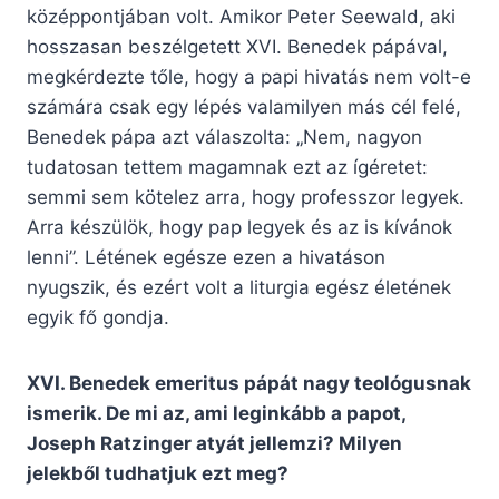
középpontjában volt. Amikor Peter Seewald, aki
hosszasan beszélgetett XVI. Benedek pápával,
megkérdezte tőle, hogy a papi hivatás nem volt-e
számára csak egy lépés valamilyen más cél felé,
Benedek pápa azt válaszolta: „Nem, nagyon
tudatosan tettem magamnak ezt az ígéretet:
semmi sem kötelez arra, hogy professzor legyek.
Arra készülök, hogy pap legyek és az is kívánok
lenni”. Létének egésze ezen a hivatáson
nyugszik, és ezért volt a liturgia egész életének
egyik fő gondja.
XVI. Benedek emeritus pápát nagy teológusnak
ismerik. De mi az, ami leginkább a papot,
Joseph Ratzinger atyát jellemzi? Milyen
jelekből tudhatjuk ezt meg?