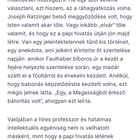
választani, azt hiszem, az a ráhagyatkozás volna.
Joseph Ratzinger belső meggyőződése volt, hogy
Isten valamit akar tőle. Vagy inkább „elvár” tőle
valamit, és hogy ez a papi hivatás útján jön majd
létre. Van egy jelentéktelennek tűnő kis történet,
egy anekdota, ami jelként érintette őt szentelése
napján: amikor Faulhaber bíboros úr a kezét a
fejére helyezte szentelése során, egy madár
szállt el a főoltárról és énekelni kezdett. Anélkül,
hogy babonás képzelődésbe kezdett volna, ezt
mégis jelnek látta. „Egy, a Magasságból érkező
bátorítás volt”, ahogyan ezt leírta.
Valójában a híres professzor és hatalmas
intellektuális egyéniség nem is vallhatott
másként, mint hogy a papi hivatás létének