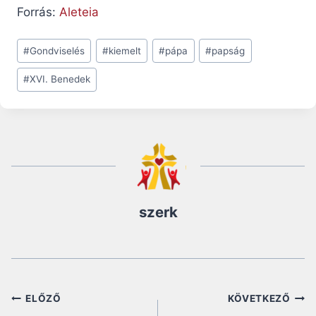
Forrás:
Aleteia
Post
#
Gondviselés
#
kiemelt
#
pápa
#
papság
Tags:
#
XVI. Benedek
szerk
Bejegyzés
ELŐZŐ
KÖVETKEZŐ