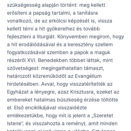
szükségesség alapján történt: meg kellett
erősíteni a papság tartalmi, a tanításra
vonatkozó, de az erkölcsi képzését is, vissza
kellett térni a hit gyökereihez és tovább
fejleszteni a liturgiát. Könyvemben megírom, hogy
a hit erodálódásával és a keresztény szellem
fogyatkozásával szemben a papok a maguk
részéről XVI. Benedekben többet láttak, mint
szövetségest: megingathatatlan támaszt,
határozott közreműködőt az Evangélium
hirdetésében. Avval, hogy visszatérítették az
Egyházat a lényegre, azaz Krisztusra, ezeket az
embereket hatalmas büszkeség érzése töltötte
el. Első enciklikájával visszaidézte
emlékezetükbe, hogy mit is jelent a „Szeretet
Istene”, és visszahozta a reményt, amit minden