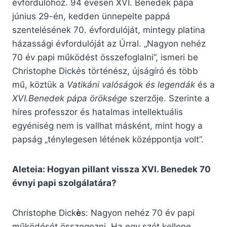
évfordulóhoz. 94 évesen XVI. Benedek pápa
június 29-én, kedden ünnepelte pappá
szentelésének 70. évfordulóját, mintegy platina
házassági évfordulóját az Úrral. „Nagyon nehéz
70 év papi működést összefoglalni”, ismeri be
Christophe Dick
è
s történész, újságíró és több
mű, köztük a
Vatikáni valóságok és legendák
és a
XVI.Benedek pápa öröksége
szerzője. Szerinte a
híres professzor és hatalmas intellektuális
egyéniség nem is vallhat másként, mint hogy a
papság „ténylegesen létének középpontja volt”.
Aleteia: Hogyan pillant vissza XVI. Benedek 70
évnyi papi szolgálatára?
Christophe Dick
è
s: Nagyon nehéz 70 év papi
működését összegezni. Ha egy szót kellene