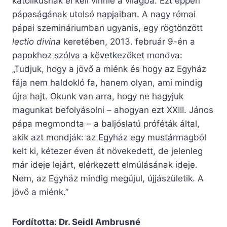
katolikusnak el kell vinnie a világba. Ezt éppen
pápaságának utolsó napjaiban. A nagy római
pápai szemináriumban ugyanis, egy rögtönzött
lectio divina
keretében, 2013. február 9-én a
papokhoz szólva a következőket mondva:
„Tudjuk, hogy a jövő a miénk és hogy az Egyház
fája nem haldokló fa, hanem olyan, ami mindig
újra hajt. Okunk van arra, hogy ne hagyjuk
magunkat befolyásolni – ahogyan ezt XXIII. János
pápa megmondta – a baljóslatú próféták által,
akik azt mondják: az Egyház egy mustármagból
kelt ki, kétezer éven át növekedett, de jelenleg
már ideje lejárt, elérkezett elmúlásának ideje.
Nem, az Egyház mindig megújul, újjászületik. A
jövő a miénk.”
Fordította: Dr. Seidl Ambrusné