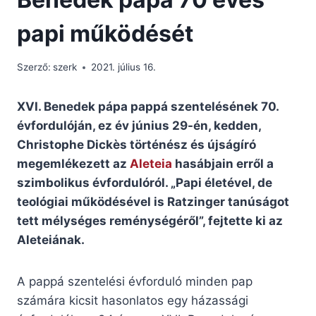
papi működését
Szerző:
szerk
2021. július 16.
XVI. Benedek pápa pappá szentelésének 70.
évfordulóján, ez év június 29-én, kedden,
Christophe Dickès történész és újságíró
megemlékezett az
Aleteia
hasábjain erről a
szimbolikus évfordulóról. „Papi életével, de
teológiai működésével is Ratzinger tanúságot
tett mélységes reménységéről”, fejtette ki az
Aleteiának.
A pappá szentelési évforduló minden pap
számára kicsit hasonlatos egy házassági