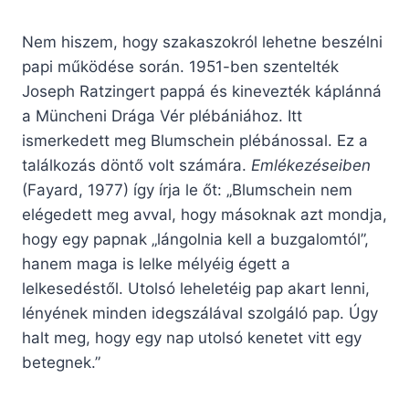
Nem hiszem, hogy szakaszokról lehetne beszélni
papi működése során. 1951-ben szentelték
Joseph Ratzingert pappá és kinevezték káplánná
a Müncheni Drága Vér plébániához. Itt
ismerkedett meg Blumschein plébánossal. Ez a
találkozás döntő volt számára.
Emlékezéseiben
(Fayard, 1977) így írja le őt: „Blumschein nem
elégedett meg avval, hogy másoknak azt mondja,
hogy egy papnak „lángolnia kell a buzgalomtól”,
hanem maga is lelke mélyéig égett a
lelkesedéstől. Utolsó leheletéig pap akart lenni,
lényének minden idegszálával szolgáló pap. Úgy
halt meg, hogy egy nap utolsó kenetet vitt egy
betegnek.”