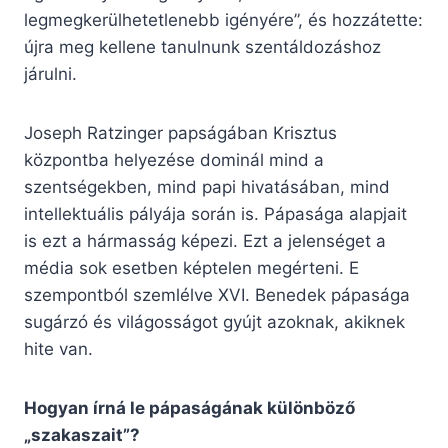
legmegkerülhetetlenebb igényére”, és hozzátette:
újra meg kellene tanulnunk szentáldozáshoz
járulni.
Joseph Ratzinger papságában Krisztus
központba helyezése dominál mind a
szentségekben, mind papi hivatásában, mind
intellektuális pályája során is. Pápasága alapjait
is ezt a hármasság képezi. Ezt a jelenséget a
média sok esetben képtelen megérteni. E
szempontból szemlélve XVI. Benedek pápasága
sugárzó és világosságot gyújt azoknak, akiknek
hite van.
Hogyan írná le pápaságának különböző
„szakaszait”?