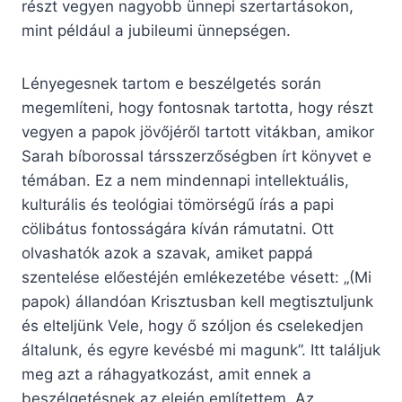
részt vegyen nagyobb ünnepi szertartásokon,
mint például a jubileumi ünnepségen.
Lényegesnek tartom e beszélgetés során
megemlíteni, hogy fontosnak tartotta, hogy részt
vegyen a papok jövőjéről tartott vitákban, amikor
Sarah bíborossal társszerzőségben írt könyvet e
témában. Ez a nem mindennapi intellektuális,
kulturális és teológiai tömörségű írás a papi
cölibátus fontosságára kíván rámutatni. Ott
olvashatók azok a szavak, amiket pappá
szentelése előestéjén emlékezetébe vésett: „(Mi
papok) állandóan Krisztusban kell megtisztuljunk
és elteljünk Vele, hogy ő szóljon és cselekedjen
általunk, és egyre kevésbé mi magunk”. Itt találjuk
meg azt a ráhagyatkozást, amit ennek a
beszélgetésnek az elején említettem. Az