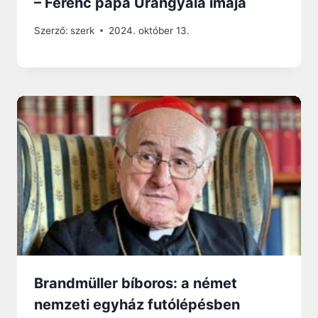
– Ferenc pápa Úrangyala imája
Szerző:
szerk
2024. október 13.
Brandmüller bíboros: a német
nemzeti egyház futólépésben