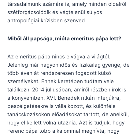
társadalmunk számára is, amely minden oldalról
szétforgácsolódik és végtelenül súlyos
antropológiai krízisben szenved.
Miből áll papsága, mióta emeritus pápa lett?
Az emeritus pápa nincs elvágva a világtól.
Jelenleg már nagyon idős és fizikailag gyenge, de
több éven át rendszeresen fogadott külső
személyeket. Ennek keretében tudtam vele
találkozni 2014 júliusában, amiről részben írok is
a könyvemben. XVI. Benedek ritkán interjúkra,
beszélgetésekre is vállalkozott, és különféle
tanácskozásokon előadásokat tartott, de anélkül,
hogy el kellett volna utaznia. Azt is tudjuk, hogy
Ferenc pápa több alkalommal meghívta, hogy