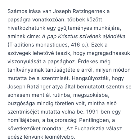
Számos írása van Joseph Ratzingernek a
papságra vonatkozóan: többek között
hivatkozhatunk egy gyűjteményes munkájára,
aminek címe:
A pap Krisztus szívének ajándéka
(Traditions monastiques, 416 o.). Ezek a
szövegek lehetővé teszik, hogy megragadhassuk
viszonyulását a papsághoz. Érdekes még
tanítványainak tanúságtétele arról, milyen módon
mutatta be a szentmisét. Hangsúlyozták, hogy
Joseph Ratzinger atya által bemutatott szentmise
sohasem ment át rutinba, megszokásba,
buzgósága mindig töretlen volt, mintha első
szentmiséjét mutatta volna be. 1991-ben egy
homíliájában, a bajorországi Pentlingben, a
következőket mondta: „Az Eucharisztia válasz
egész lényünk legmélyebb,