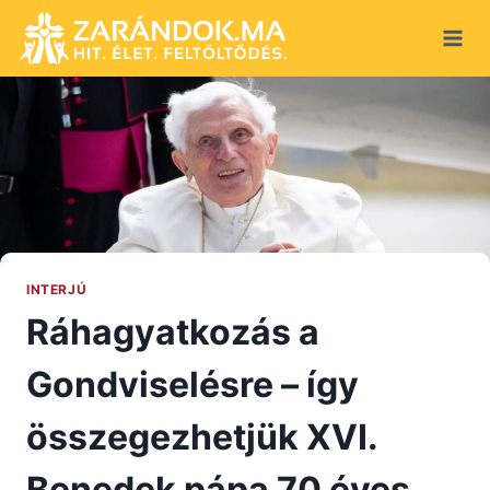
Skip
to
content
INTERJÚ
Ráhagyatkozás a
Gondviselésre – így
összegezhetjük XVI.
Benedek pápa 70 éves