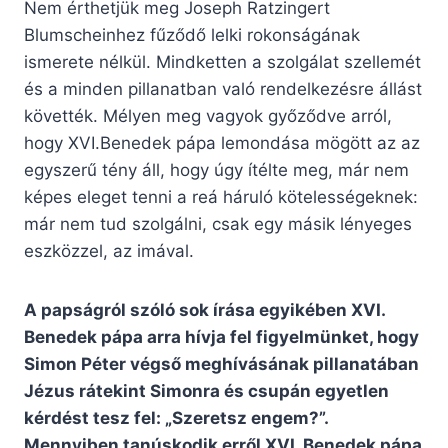
Nem érthetjük meg Joseph Ratzingert
Blumscheinhez fűződő lelki rokonságának
ismerete nélkül. Mindketten a szolgálat szellemét
és a minden pillanatban való rendelkezésre állást
követték. Mélyen meg vagyok győződve arról,
hogy XVI.Benedek pápa lemondása mögött az az
egyszerű tény áll, hogy úgy ítélte meg, már nem
képes eleget tenni a reá háruló kötelességeknek:
már nem tud szolgálni, csak egy másik lényeges
eszközzel, az imával.
A papságról szóló sok írása egyikében XVI.
Benedek pápa arra hívja fel figyelmünket, hogy
Simon Péter végső meghívásának pillanatában
Jézus rátekint Simonra és csupán egyetlen
kérdést tesz fel: „Szeretsz engem?”.
Mennyiben tanúskodik erről XVI. Benedek pápa