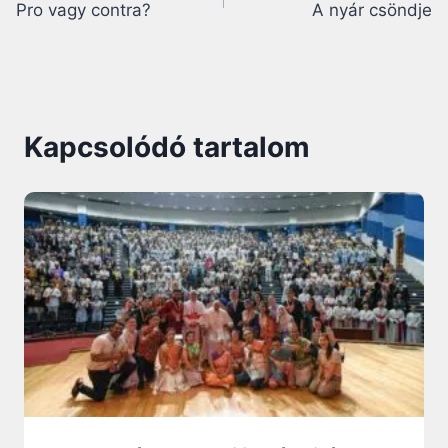
Pro vagy contra?
A nyár csöndje
navigáció
Kapcsolódó tartalom