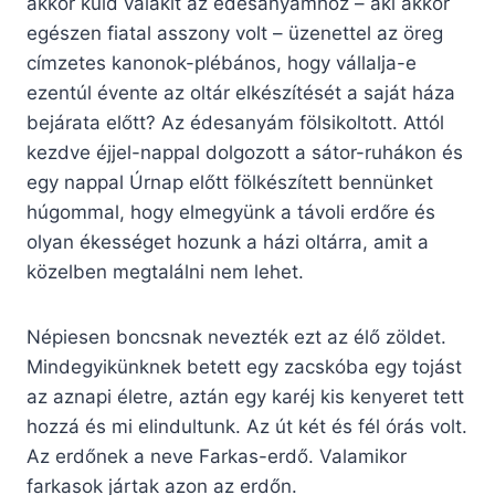
akkor küld valakit az édesanyámhoz – aki akkor
egészen fiatal asszony volt – üzenettel az öreg
címzetes kanonok-plébános, hogy vállalja-e
ezentúl évente az oltár elkészítését a saját háza
bejárata előtt? Az édesanyám fölsikoltott. Attól
kezdve éjjel-nappal dolgozott a sátor-ruhákon és
egy nappal Úrnap előtt fölkészített bennünket
húgommal, hogy elmegyünk a távoli erdőre és
olyan ékességet hozunk a házi oltárra, amit a
közelben megtalálni nem lehet.
Népiesen boncsnak nevezték ezt az élő zöldet.
Mindegyikünknek betett egy zacskóba egy tojást
az aznapi életre, aztán egy karéj kis kenyeret tett
hozzá és mi elindultunk. Az út két és fél órás volt.
Az erdőnek a neve Farkas-erdő. Valamikor
farkasok jártak azon az erdőn.