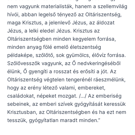
nem vagyunk materialisták, hanem a szellemvilág
hívói, abban legelső tényező az Oltáriszentség,
maga Krisztus, a jelenlevő Jézus, az áldozat
Jézus, a lelki eledel Jézus. Krisztus az
Oltáriszentségben minden kegyelem forrása,
minden anyag fölé emelő életszentség
példaképe, szőlőtő, sok gyümölcs, élővíz forrása.
Szőlővesszők vagyunk, az Ő nedvkeringéséből
élünk, Ő gyengíti a rosszat és erősíti a jót. Az
Oltáriszentség végtelen tengerénél ráeszmélünk,
hogy az erény létező valami, embereket,
családokat, népeket mozgat. /…/ Az emberiség
sebeinek, az emberi szívek gyógyítását keressük
Krisztusban, az Oltáriszentségben és ha ezt nem
tesszük, gyógyítatlan maradt minden.”