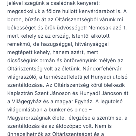
jelével szegünk a családnak kenyeret:
megcsókoljuk a földre hullott kenyérdarabot is. A
boron, búzán át az Oltáriszentségből várunk mi
békességet és örök üdvösséget! Nemcsak azért,
mert kehely ez az ország, Istentől alkotott
remekmű, de hazugsággal, hitványsággal
megtépett kehely, hanem azért, mert
dicsőségünk ormán és öntörvényünk mélyén az
Oltáriszentség volt az életünk. Nándorfehérvár
világraszóló, a természetfeletti jel Hunyadi utolsó
szentáldozása. Az Oltáriszentség körül ölelkezik
Kapisztrán Szent Jánoson és Hunyadi Jánoson át
a Világegyház és a magyar Egyház. A legutolsó
világomlásban a bunker és pince –
Magyarországnak élete, lélegzése a szentmise, a
szentáldozás és az áldozópap volt. Nem is
ünnepelhetnők az Oltáriszentséget és a