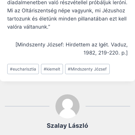
diadalmenetben való részvétellel próbáljuk leróni.
Mi az Oltáriszentség népe vagyunk, mi Jézushoz
tartozunk és életünk minden pillanatában ezt kell
valóra váltanunk.”
[Mindszenty József: Hirdettem az Igét. Vaduz,
1982, 219-220. p.]
Post
#
eucharisztia
#
kiemelt
#
Mindszenty József
Tags:
Szalay László