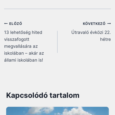
Bejegyzés
ELŐZŐ
KÖVETKEZŐ
13 lehetőség hited
Útravaló évközi 22.
navigáció
visszafogott
hétre
megvallására az
iskolában – akár az
állami iskolában is!
Kapcsolódó tartalom