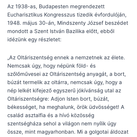
Az 1938-as, Budapesten megrendezett
Eucharisztikus Kongresszus tizedik évfordulóján,
1948. május 30-án, Mindszenty József beszédet
mondott a Szent István Bazilika előtt, ebből
idézünk egy részletet:
„Az Oltáriszentség ennek a nemzetnek az élete.
Nemcsak úgy, hogy népünk föld- és
szőlőművesei az Oltáriszentség anyagát, a bort,
búzát termelik az oltárra, nemcsak úgy, hogy a
nép lelkét kifejező egyszerű jókívánság utal az
Oltáriszentségre: Adjon Isten bort, búzát,
békességet, ha meghalunk, örök üdvösséget! A
család asztalfia és a hívó közösség
szentségháza sehol a világon nem nyílik úgy
össze, mint magyarhonban. Mi a golgotai áldozat