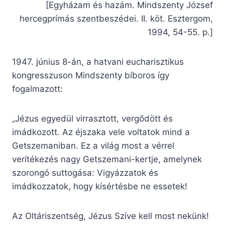
[Egyházam és hazám. Mindszenty József
hercegprímás szentbeszédei. II. köt. Esztergom,
1994, 54-55. p.]
1947. június 8-án, a hatvani eucharisztikus
kongresszuson Mindszenty bíboros így
fogalmazott:
„Jézus egyedül virrasztott, vergődött és
imádkozott. Az éjszaka vele voltatok mind a
Getszemaniban. Ez a világ most a vérrel
verítékezés nagy Getszemani-kertje, amelynek
szorongó suttogása: Vigyázzatok és
imádkozzatok, hogy kísértésbe ne essetek!
Az Oltáriszentség, Jézus Szíve kell most nekünk!