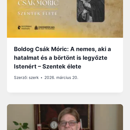
Boldog Csák Móric: A nemes, aki a
hatalmat és a börtönt is legyőzte
Istenért – Szentek élete
Szerző:
szerk
2026. március 20.