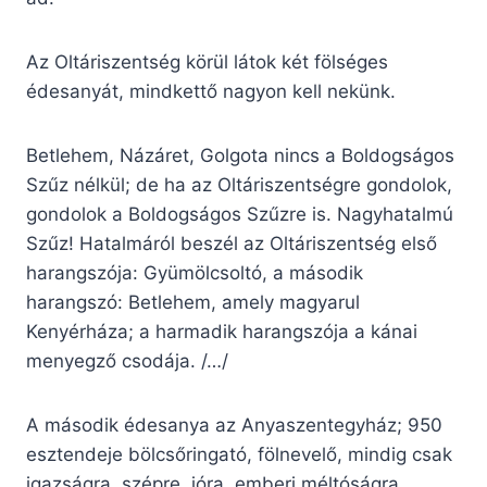
Az Oltáriszentség körül látok két fölséges
édesanyát, mindkettő nagyon kell nekünk.
Betlehem, Názáret, Golgota nincs a Boldogságos
Szűz nélkül; de ha az Oltáriszentségre gondolok,
gondolok a Boldogságos Szűzre is. Nagyhatalmú
Szűz! Hatalmáról beszél az Oltáriszentség első
harangszója: Gyümölcsoltó, a második
harangszó: Betlehem, amely magyarul
Kenyérháza; a harmadik harangszója a kánai
menyegző csodája. /…/
A második édesanya az Anyaszentegyház; 950
esztendeje bölcsőringató, fölnevelő, mindig csak
igazságra, szépre, jóra, emberi méltóságra