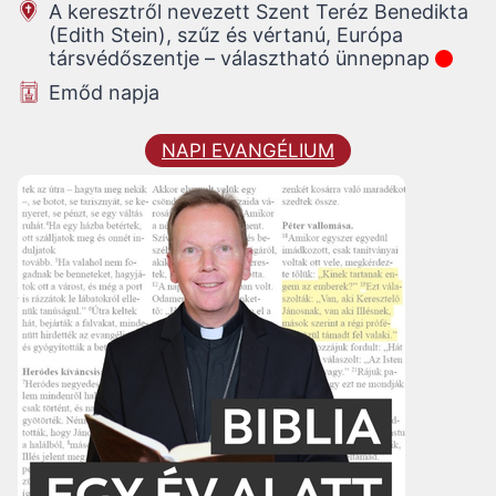
A keresztről nevezett Szent Teréz Benedikta
(Edith Stein), szűz és vértanú, Európa
társvédőszentje – választható ünnepnap
Emőd napja
NAPI EVANGÉLIUM