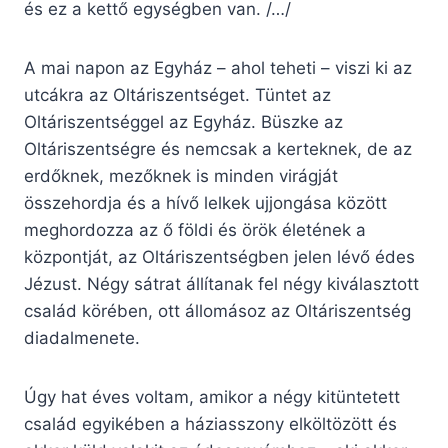
és ez a kettő egységben van. /…/
A mai napon az Egyház – ahol teheti – viszi ki az
utcákra az Oltáriszentséget. Tüntet az
Oltáriszentséggel az Egyház. Büszke az
Oltáriszentségre és nemcsak a kerteknek, de az
erdőknek, mezőknek is minden virágját
összehordja és a hívő lelkek ujjongása között
meghordozza az ő földi és örök életének a
központját, az Oltáriszentségben jelen lévő édes
Jézust. Négy sátrat állítanak fel négy kiválasztott
család körében, ott állomásoz az Oltáriszentség
diadalmenete.
Úgy hat éves voltam, amikor a négy kitüntetett
család egyikében a háziasszony elköltözött és