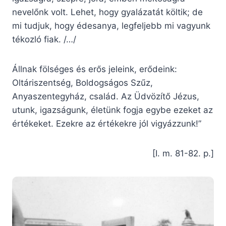
nevelőnk volt. Lehet, hogy gyalázatát költik; de
mi tudjuk, hogy édesanya, legfeljebb mi vagyunk
tékozló fiak. /…/
Állnak fölséges és erős jeleink, erődeink:
Oltáriszentség, Boldogságos Szűz,
Anyaszentegyház, család. Az Üdvözítő Jézus,
utunk, igazságunk, életünk fogja egybe ezeket az
értékeket. Ezekre az értékekre jól vigyázzunk!”
[I. m. 81-82. p.]