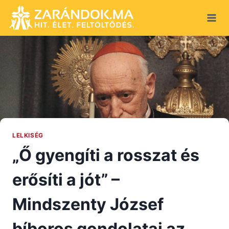
Skip
to
content
LELKISÉG
„Ő gyengíti a rosszat és
erősíti a jót” –
Mindszenty József
bíboros gondolatai az