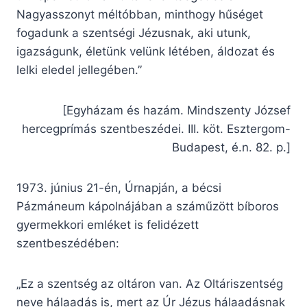
Nagyasszonyt méltóbban, minthogy hűséget
fogadunk a szentségi Jézusnak, aki utunk,
igazságunk, életünk velünk létében, áldozat és
lelki eledel jellegében.”
[Egyházam és hazám. Mindszenty József
hercegprímás szentbeszédei. III. köt. Esztergom-
Budapest, é.n. 82. p.]
1973. június 21-én, Úrnapján, a bécsi
Pázmáneum kápolnájában a száműzött bíboros
gyermekkori emléket is felidézett
szentbeszédében:
„Ez a szentség az oltáron van. Az Oltáriszentség
neve hálaadás is, mert az Úr Jézus hálaadásnak