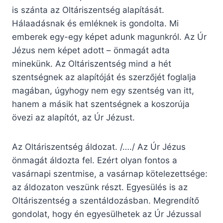
is szánta az Oltáriszentség alapítását.
Hálaadásnak és emléknek is gondolta. Mi
emberek egy-egy képet adunk magunkról. Az Úr
Jézus nem képet adott – önmagát adta
minekünk. Az Oltáriszentség mind a hét
szentségnek az alapítóját és szerzőjét foglalja
magában, úgyhogy nem egy szentség van itt,
hanem a másik hat szentségnek a koszorúja
övezi az alapítót, az Úr Jézust.
Az Oltáriszentség áldozat. /…./ Az Úr Jézus
önmagát áldozta fel. Ezért olyan fontos a
vasárnapi szentmise, a vasárnap kötelezettsége:
az áldozaton veszünk részt. Egyesülés is az
Oltáriszentség a szentáldozásban. Megrendítő
gondolat, hogy én egyesülhetek az Úr Jézussal