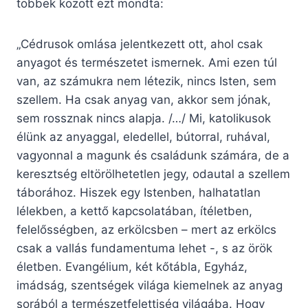
többek között ezt mondta:
„Cédrusok omlása jelentkezett ott, ahol csak
anyagot és természetet ismernek. Ami ezen túl
van, az számukra nem létezik, nincs Isten, sem
szellem. Ha csak anyag van, akkor sem jónak,
sem rossznak nincs alapja. /…/ Mi, katolikusok
élünk az anyaggal, eledellel, bútorral, ruhával,
vagyonnal a magunk és családunk számára, de a
keresztség eltörölhetetlen jegy, odautal a szellem
táborához. Hiszek egy Istenben, halhatatlan
lélekben, a kettő kapcsolatában, ítéletben,
felelősségben, az erkölcsben – mert az erkölcs
csak a vallás fundamentuma lehet -, s az örök
életben. Evangélium, két kőtábla, Egyház,
imádság, szentségek világa kiemelnek az anyag
sorából a természetfelettiség világába. Hogy