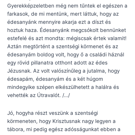
Gyerekképzeletben még nem tűntek el egészen a
farkasok, de mi mentünk, mert láttuk, hogy az
édesanyánk mennyire akarja ezt a díszt és
hoztuk haza. Édesanyánk megcsókolt bennünket
estefelé és azt mondta: mégiscsak értek valamit!
Aztán megtörtént a szentségi körmenet és az
édesanyám boldog volt, hogy ő a családi háznál
egy rövid pillanatra otthont adott az édes
Jézusnak. Az volt valószínűleg a jutalma, hogy
édesapám, édesanyám és a két húgom
mindegyike szépen elkészülhetett a halálra és
vehették az Útravalót. /…/
Jó, hogyha részt veszünk a szentségi
körmeneten, hogy Krisztusnak nagy legyen a
tábora, mi pedig egész adósságunkat ebben a