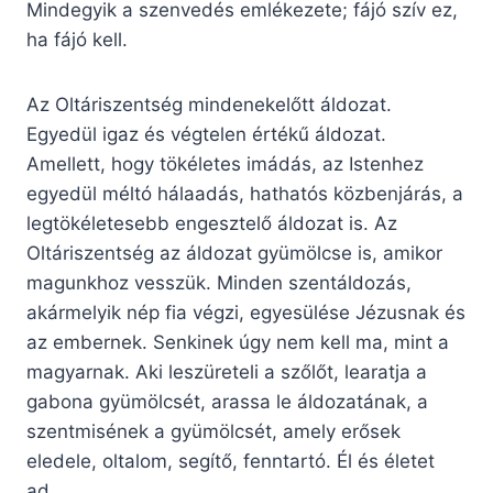
Mindegyik a szenvedés emlékezete; fájó szív ez,
ha fájó kell.
Az Oltáriszentség mindenekelőtt áldozat.
Egyedül igaz és végtelen értékű áldozat.
Amellett, hogy tökéletes imádás, az Istenhez
egyedül méltó hálaadás, hathatós közbenjárás, a
legtökéletesebb engesztelő áldozat is. Az
Oltáriszentség az áldozat gyümölcse is, amikor
magunkhoz vesszük. Minden szentáldozás,
akármelyik nép fia végzi, egyesülése Jézusnak és
az embernek. Senkinek úgy nem kell ma, mint a
magyarnak. Aki leszüreteli a szőlőt, learatja a
gabona gyümölcsét, arassa le áldozatának, a
szentmisének a gyümölcsét, amely erősek
eledele, oltalom, segítő, fenntartó. Él és életet
ad.