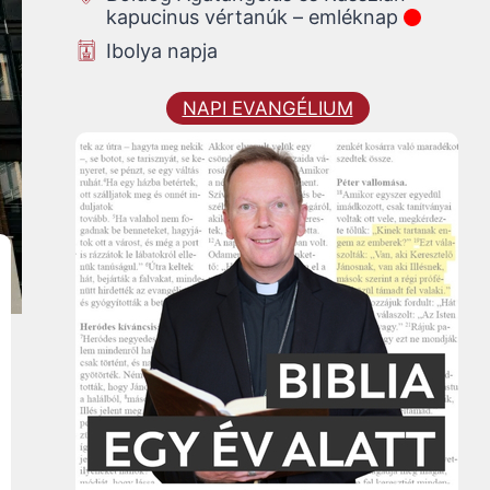
kapucinus vértanúk – emléknap
Ibolya napja
NAPI EVANGÉLIUM