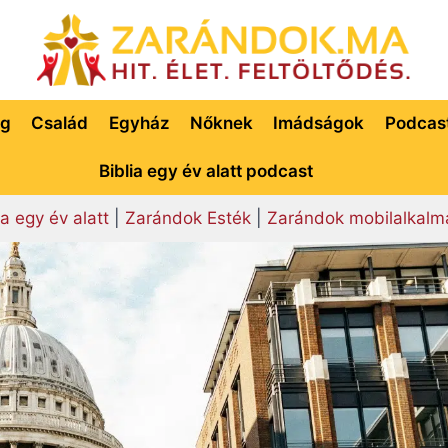
ég
Család
Egyház
Nőknek
Imádságok
Podcas
Biblia egy év alatt podcast
ia egy év alatt
|
Zarándok Esték
|
Zarándok mobilalkalm