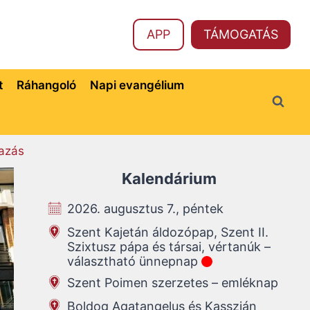
APP
TÁMOGATÁS
t
Ráhangoló
Napi evangélium
azás
Kalendárium
2026. augusztus 7., péntek
Szent Kajetán áldozópap, Szent II.
Szixtusz pápa és társai, vértanúk –
választható ünnepnap
Szent Poimen szerzetes – emléknap
Boldog Agatangelus és Kasszián