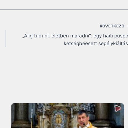
KÖVETKEZŐ
„Alig tudunk életben maradni”: egy haiti püsp
kétségbeesett segélykiáltá