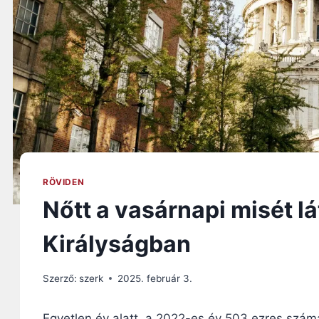
RÖVIDEN
Nőtt a vasárnapi misét l
Királyságban
Szerző:
szerk
2025. február 3.
Egyetlen év alatt, a 2022-es év 503 ezres szám