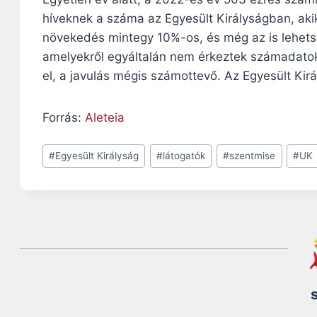
híveknek a száma az Egyesült Királyságban, aki
növekedés mintegy 10%-os, és még az is lehets
amelyekről egyáltalán nem érkeztek számadatok
el, a javulás mégis számottevő. Az Egyesült Kir
Forrás:
Aleteia
Post
#
Egyesült Királyság
#
látogatók
#
szentmise
#
UK
Tags: