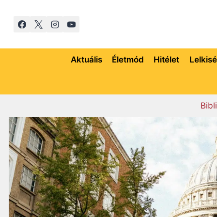
Skip
to
content
Aktuális
Életmód
Hitélet
Lelkis
Bibl