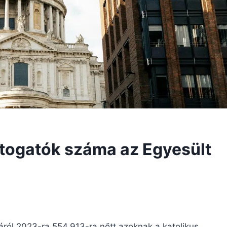
átogatók száma az Egyesült
áról 2023-ra 554.913-ra nőtt azoknak a katolikus