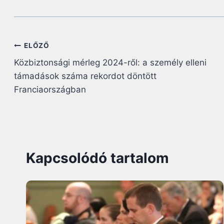
Bejegyzés
ELŐZŐ
Közbiztonsági mérleg 2024-ről: a személy elleni
navigáció
támadások száma rekordot döntött
Franciaországban
Kapcsolódó tartalom