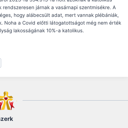
k rendszeresen járnak a vasárnapi szentmisékre. A
éges, hogy alábecsült adat, mert vannak plébániák,
. Noha a Covid előtti látogatottságot még nem érték
ályság lakosságának 10%-a katolikus.
szerk