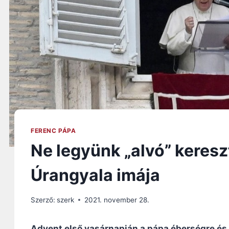
FERENC PÁPA
Ne legyünk „alvó” keresz
Úrangyala imája
Szerző:
szerk
2021. november 28.
Advent első vasárnapján a pápa éberségre és k