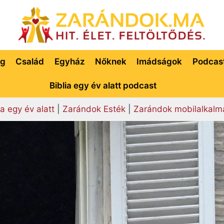
ég
Család
Egyház
Nőknek
Imádságok
Podcas
Biblia egy év alatt podcast
ia egy év alatt
|
Zarándok Esték
|
Zarándok mobilalkalm