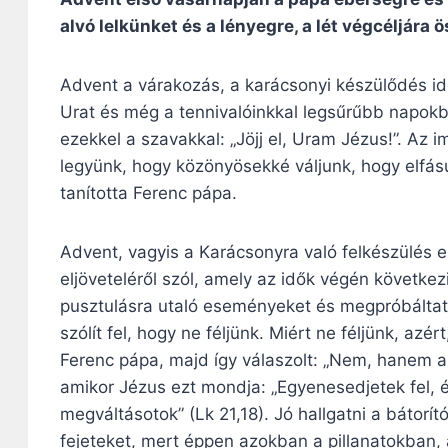
alvó lelkünket és a lényegre, a lét végcéljára
Advent a várakozás, a karácsonyi készülődés ide
Urat és még a tennivalóinkkal legsűrűbb napokb
ezekkel a szavakkal: „Jöjj el, Uram Jézus!”. Az 
legyünk, hogy közönyösekké váljunk, hogy elfás
tanította Ferenc pápa.
Advent, vagyis a Karácsonyra való felkészülés 
eljöveteléről szól, amely az idők végén követke
pusztulásra utaló eseményeket és megpróbáltat
szólít fel, hogy ne féljünk. Miért ne féljünk, azé
Ferenc pápa, majd így válaszolt: „Nem, hanem az
amikor Jézus ezt mondja: „Egyenesedjetek fel, és
megváltásotok” (Lk 21,18). Jó hallgatni a bátorít
fejeteket, mert éppen azokban a pillanatokban, 