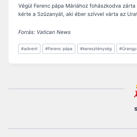
Végül Ferenc pápa Máriához fohászkodva zárta 
kérte a Szűzanyát, aki éber szívvel várta az Ura
Forrás: Vatican News
Post
#
advent
#
Ferenc pápa
#
kereszténység
#
Úrangy
Tags: