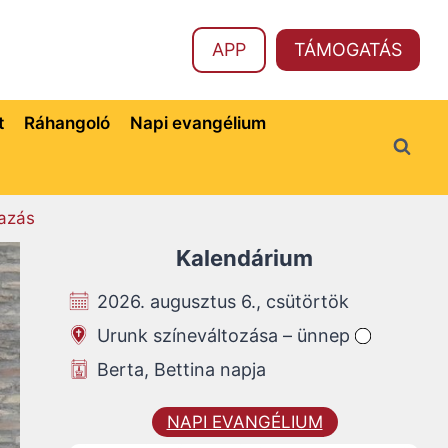
APP
TÁMOGATÁS
t
Ráhangoló
Napi evangélium
azás
Kalendárium
2026. augusztus 6., csütörtök
Urunk színeváltozása – ünnep
Berta, Bettina napja
NAPI EVANGÉLIUM