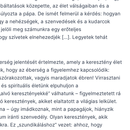
áltatások közepette, az élet válságaiban és a
súlyozta a pápa. De ismét felmerül a kérdés: hogyan
ogy a nehézségek, a szenvedések és a kudarcok
elöli meg számunkra egy erőteljes
ogy szívetek elnehezedjék […]. Legyetek tehát
berség jelentését értelmezte, amely a keresztény élet
juk, hogy az éberség a figyelemhez kapcsolódik:
 szórakozottak, vagyis maradjatok ébren! Virrasztani
 és spirituális életünk elpuhuljon a
lvó keresztényekké” válhatunk – figyelmeztetett rá
eresztények, akiket elaltatott a világias lelkület.
 ima – úgy imádkoznak, mint a papagájok, hiányzik
ium iránti szenvedély. Olyan keresztények, akik
kra. Ez „szundikáláshoz” vezet: ahhoz, hogy