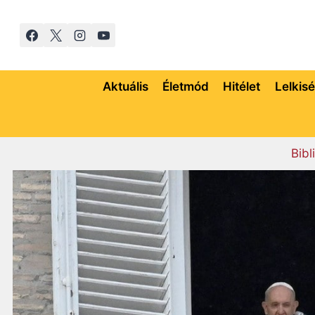
Skip
to
content
Aktuális
Életmód
Hitélet
Lelkis
Bibl