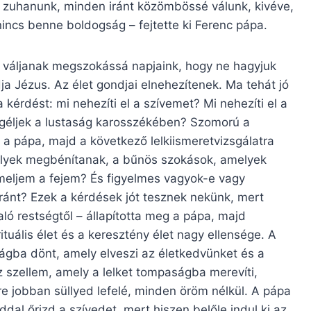
a zuhanunk, minden iránt közömbössé válunk, kivéve,
incs benne boldogság – fejtette ki Ferenc pápa.
e váljanak megszokássá napjaink, hogy ne hagyjuk
ja Jézus. Az élet gondjai elnehezítenek. Ma tehát jó
kérdést: mi nehezíti el a szívemet? Mi nehezíti el a
ögéljek a lustaság karosszékében? Szomorú a
 a pápa, majd a következő lelkiismeretvizsgálatra
elyek megbénítanak, a bűnös szokások, amelyek
meljem a fejem? És figyelmes vagyok-e vagy
ránt? Ezek a kérdések jót tesznek nekünk, mert
ló restségtől – állapította meg a pápa, majd
ituális élet és a keresztény élet nagy ellensége. A
ságba dönt, amely elveszi az életkedvünket és a
 szellem, amely a lelket tompaságba merevíti,
e jobban süllyed lefelé, minden öröm nélkül. A pápa
dal őrizd a szívedet, mert hiszen belőle indul ki az