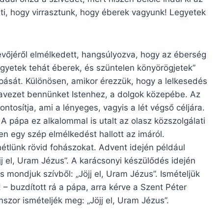
enti, hogy virrasztunk, hogy éberek vagyunk! Legyetek
vőjéről elmélkedett, hangsúlyozva, hogy az éberség
egyetek tehát éberek, és szüntelen könyörögjetek”
ámpását. Különösen, amikor érezzük, hogy a lelkesedés
szavezet bennünket Istenhez, a dolgok közepébe. Az
ontosítja, ami a lényeges, vagyis a lét végső céljára.
A pápa ez alkalommal is utalt az olasz közszolgálati
n egy szép elmélkedést hallott az imáról.
métlünk rövid fohászokat. Advent idején például
j el, Uram Jézus”. A karácsonyi készülődés idején
 mondjuk szívből: „Jöjj el, Uram Jézus”. Ismételjük
 – buzdított rá a pápa, arra kérve a Szent Péter
szor ismételjék meg: „Jöjj el, Uram Jézus”.