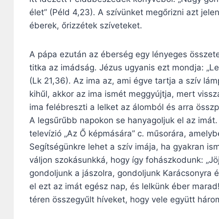
élet” (Péld 4,23). A szívünket megőrizni azt jel
éberek, őrizzétek szíveteket.
A pápa ezután az éberség egy lényeges összete
titka az imádság. Jézus ugyanis ezt mondja: „L
(Lk 21,36). Az ima az, ami égve tartja a szív l
kihűl, akkor az ima ismét meggyújtja, mert vis
ima felébreszti a lelket az álomból és arra összp
A legsűrűbb napokon se hanyagoljuk el az imát. 
televízió „Az Ő képmására” c. műsorára, amelybe
Segítségünkre lehet a szív imája, ha gyakran is
váljon szokásunkká, hogy így fohászkodunk: „Jöj
gondoljunk a jászolra, gondoljunk Karácsonyra és
el ezt az imát egész nap, és lelkünk éber marad!
téren összegyűlt híveket, hogy vele együtt három