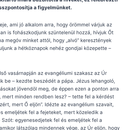
 összpontosítja a figyelmünket.
je, ami jó alkalom arra, hogy örömmel várjuk az
an is fohászkodjunk szüntelenül hozzá, hívjuk Őt
ima megóv minket attól, hogy „alvó” keresztények
uljunk a hétköznapok nehéz gondjai közepette –
első vasárnapján az evangéliumi szakasz az Úr
zik be – kezdte beszédét a pápa. Jézus lehangoló,
ásokat jövendöl meg, de éppen ezen a ponton arra
rt, mert minden rendben lesz? – tette fel a kérdést
ért, mert Ő eljön”. Idézte az evangélium szavait,
 emeljétek fel a fejeteket, mert közeledik a
ó Szót: egyenesedjetek fel és emeljétek fel a
amikor látszólag mindennek vége, az Úr eljön, hogy