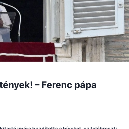
tények! – Ferenc pápa
itartó imára buzdította a híveket, ez felébreszti