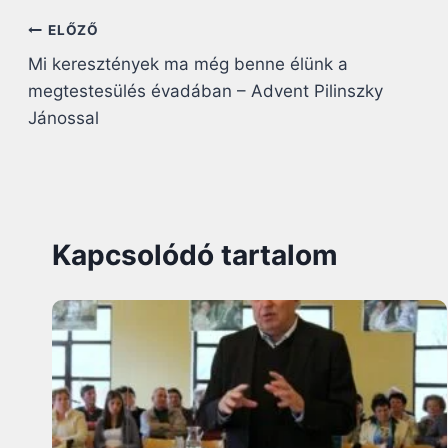
Bejegyzés
ELŐZŐ
Mi keresztények ma még benne élünk a
navigáció
megtestesülés évadában – Advent Pilinszky
Jánossal
Kapcsolódó tartalom