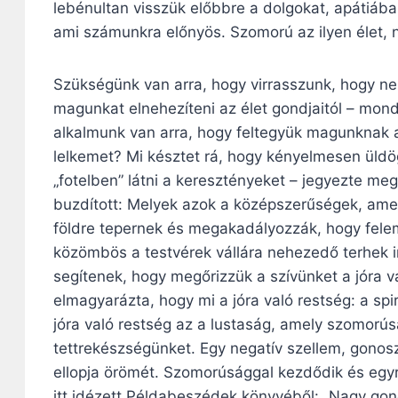
lebénultan visszük előbbre a dolgokat, apátiáb
ami számunkra előnyös. Szomorú az ilyen élet, n
Szükségünk van arra, hogy virrasszunk, hogy n
magunkat elnehezíteni az élet gondjaitól – mond
alkalmunk van arra, hogy feltegyük magunknak a 
lelkemet? Mi késztet rá, hogy kényelmesen üld
„fotelben” látni a keresztényeket – jegyezte meg
buzdított: Melyek azok a középszerűségek, am
földre tepernek és megakadályozzák, hogy fele
közömbös a testvérek vállára nehezedő terhek i
segítenek, hogy megőrizzük a szívünket a jóra va
elmagyarázta, hogy mi a jóra való restség: a spir
jóra való restség az a lustaság, amely szomorú
tettrekészségünket. Egy negatív szellem, gonosz
ellopja örömét. Szomorúsággal kezdődik és egyr
itt idézett Példabeszédek könyvéből: „Nagy gond