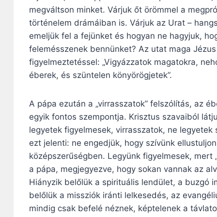
megváltson minket. Várjuk őt örömmel a megprób
történelem drámáiban is. Várjuk az Urat – hang
emeljük fel a fejünket és hogyan ne hagyjuk, h
felemésszenek bennünket? Az utat maga Jézus j
figyelmeztetéssel: „Vigyázzatok magatokra, neh
éberek, és szüntelen könyörögjetek”.
A pápa ezután a „virrasszatok” felszólítás, az é
egyik fontos szempontja. Krisztus szavaiból lát
legyetek figyelmesek, virrasszatok, ne legyetek
ezt jelenti: ne engedjük, hogy szívünk ellustuljon
középszerűségben. Legyünk figyelmesek, mert „a
a pápa, megjegyezve, hogy sokan vannak az alvó k
Hiányzik belőlük a spirituális lendület, a buzgó
belőlük a missziók iránti lelkesedés, az evangél
mindig csak befelé néznek, képtelenek a távlato