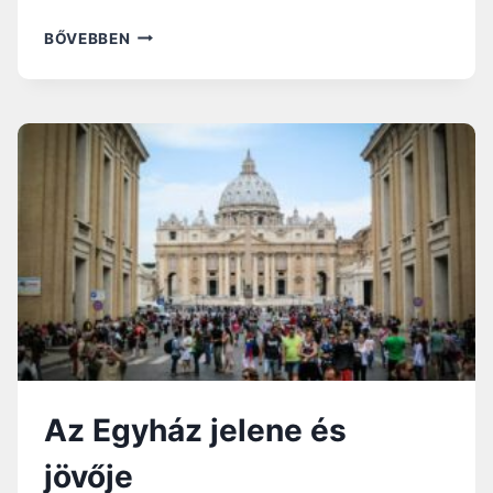
CARLO
BŐVEBBEN
MARIA
VIGANÒ
HAMIS,
IGAZSÁGTALAN
VÁDJAI
FERENC
PÁPA
ELLEN
Az Egyház jelene és
jövője