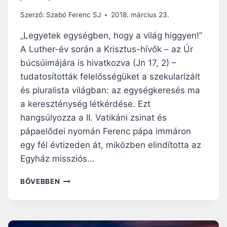
Szerző:
Szabó Ferenc SJ
2018. március 23.
„Legyetek egységben, hogy a világ higgyen!”
A Luther-év során a Krisztus-hívők – az Úr
búcsúimájára is hivatkozva (Jn 17, 2) –
tudatosították felelősségüket a szekularizált
és pluralista világban: az egységkeresés ma
a kereszténység létkérdése. Ezt
hangsúlyozza a II. Vatikáni zsinat és
pápaelődei nyomán Ferenc pápa immáron
egy fél évtizeden át, miközben elindította az
Egyház missziós…
AZ
BŐVEBBEN
EGYHÁZ
JELENE
ÉS
JÖVŐJE