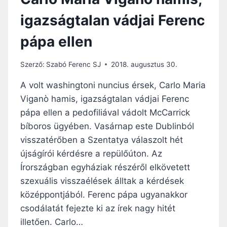
igazságtalan vádjai Ferenc
pápa ellen
Szerző:
Szabó Ferenc SJ
2018. augusztus 30.
A volt washingtoni nuncius érsek, Carlo Maria
Viganò hamis, igazságtalan vádjai Ferenc
pápa ellen a pedofiliával vádolt McCarrick
bíboros ügyében. Vasárnap este Dublinból
visszatérőben a Szentatya válaszolt hét
újságírói kérdésre a repülőúton. Az
Írországban egyháziak részéről elkövetett
szexuális visszaélések álltak a kérdések
középpontjából. Ferenc pápa ugyanakkor
csodálatát fejezte ki az írek nagy hitét
illetően. Carlo…