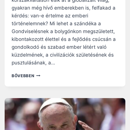
gyakran még hívő emberekben is, felfakad a
kérdés: van-e értelme az emberi
történelemnek? Mi lehet a szándéka a
Gondviselésnek a bolygónkon megszületett,
kibontakozott élettel és a fejlődés csúcsán a
gondolkodó és szabad ember létért való
küzdelmének, a civilizációk születésének és
pusztulásának, a…
VAN-
BŐVEBBEN
E
ÉRTELME
A
TÖRTÉNELEMNEK?