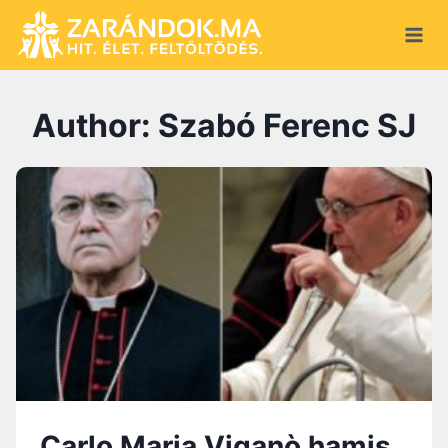
Skip
to
content
Author: Szabó Ferenc SJ
Carlo Maria Viganò hamis,