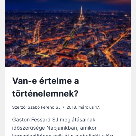
Van-e értelme a
történelemnek?
Szerző:
Szabó Ferenc SJ
2018. március 17.
Gaston Fessard SJ meglátásainak
időszerűsége Napjainkban, amikor
korszakváltáson esik át a globalizált világ,