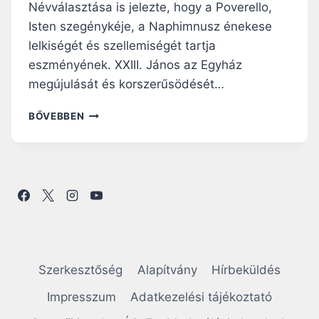
Névválasztása is jelezte, hogy a Poverello,
Isten szegénykéje, a Naphimnusz énekese
lelkiségét és szellemiségét tartja
eszményének. XXIII. János az Egyház
megújulását és korszerűsödését…
ÖT
BŐVEBBEN
ÉV
UTÁN
–
ÚJ
KORSZAK
A
PÁPASÁG
TÖRTÉNETÉBEN?
Szerkesztőség
Alapítvány
Hírbeküldés
Impresszum
Adatkezelési tájékoztató